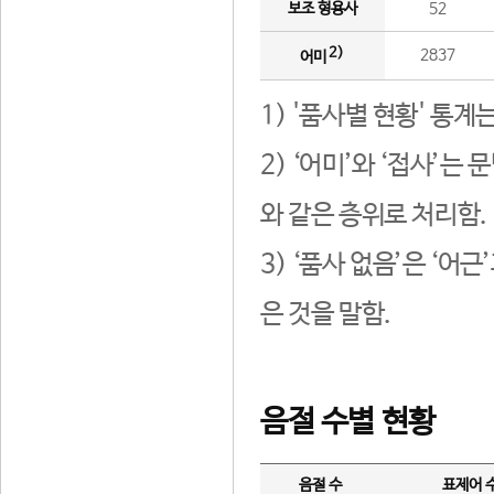
보조 형용사
52
2)
2837
어미
1) '품사별 현황' 통계
2) ‘어미’와 ‘접사’
와 같은 층위로 처리함.
3) ‘품사 없음’은 ‘어
은 것을 말함.
음절 수별 현황
음절 수
표제어 