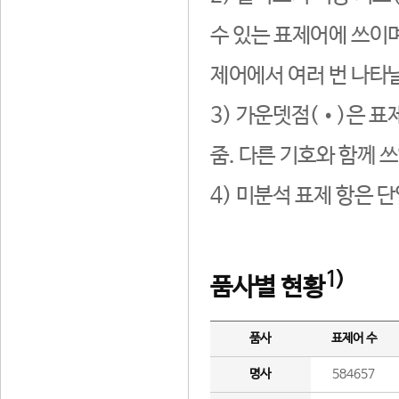
수 있는 표제어에 쓰이며
제어에서 여러 번 나타날
3) 가운뎃점(•)은 표
줌. 다른 기호와 함께 쓰
4) 미분석 표제 항은 
1)
품사별 현황
품사
표제어 수
명사
584657