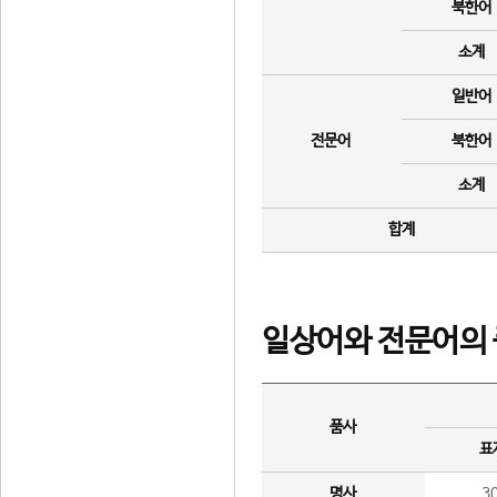
북한어
소계
일반어
전문어
북한어
소계
합계
일상어와 전문어의 
품사
표
명사
3