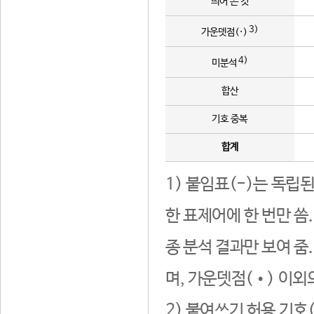
띄어 쓴 것
3)
가운뎃점(·)
4)
미분석
합산
기호 중복
합계
1) 붙임표(-)는 독립
한 표제어에 한 번만 씀
종 분석 결과만 보여 줌
며, 가운뎃점(•) 이외
2) 붙여쓰기 허용 기호