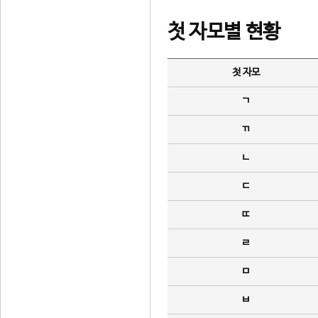
첫 자모별 현황
첫 자모
ㄱ
ㄲ
ㄴ
ㄷ
ㄸ
ㄹ
ㅁ
ㅂ