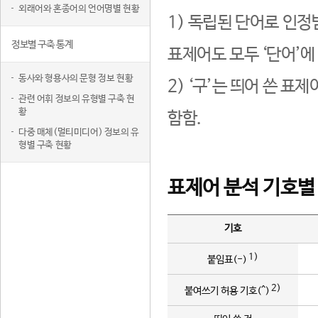
외래어와 혼종어의 언어명별 현황
1) 독립된 단어로 인정
정보별 구축 통계
표제어도 모두 ‘단어’에
동사와 형용사의 문형 정보 현황
2) ‘구’는 띄어 쓴 표
관련 어휘 정보의 유형별 구축 현
황
함함.
다중 매체(멀티미디어) 정보의 유
형별 구축 현황
표제어 분석 기호별
기호
1)
붙임표(-)
2)
붙여쓰기 허용 기호(^)