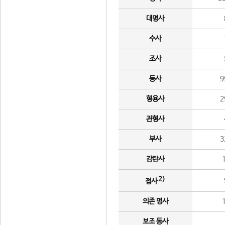
대명사
수사
조사
동사
9
형용사
2
관형사
부사
3
감탄사
2)
접사
의존 명사
보조 동사