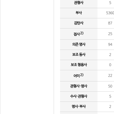
관형사
5
부사
536
감탄사
87
2)
25
접사
의존 명사
94
보조 동사
2
보조 형용사
0
2)
22
어미
관형사·명사
50
수사·관형사
5
명사·부사
2