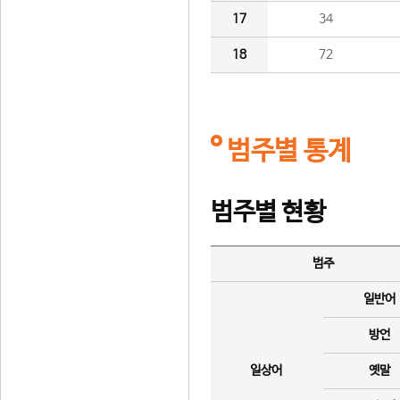
17
34
18
72
범주별 통계
범주별 현황
범주
일반어
방언
일상어
옛말