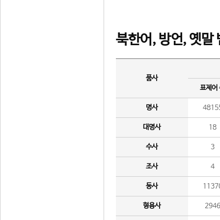
북한어, 방언, 옛말
품사
표제어
명사
4815
대명사
18
수사
3
조사
4
동사
1137
형용사
294