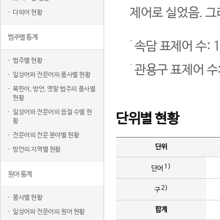
제어로 실었음. 그
다의어 현황
범주별 통계
속담 표제어 수: 1
범주별 현황
관용구 표제어 수:
일상어와 전문어의 품사별 현황
북한어, 방언, 옛말 범주의 품사별
현황
일상어와 전문어의 음절 수별 현
단위별 현황
황
전문어의 전문 분야별 현황
단위
방언의 지역별 현황
1)
단어
원어 통계
2)
구
품사별 현황
합계
일상어와 전문어의 원어 현황