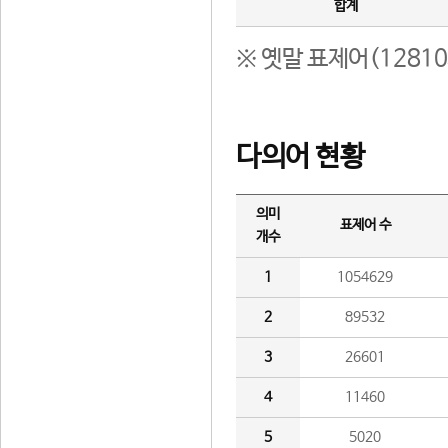
합계
※ 옛말 표제어(1281
다의어 현황
의미
표제어 수
개수
1
1054629
2
89532
3
26601
4
11460
5
5020