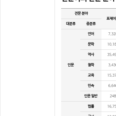
전문 분야
표제어
대분류
중분류
언어
7,32
문학
10,1
역사
35,4
인문
철학
3,43
교육
15,3
민속
6,64
인문 일반
24
법률
16,7