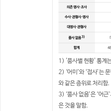
의존 명사·조사
수사·관형사·명사
대명사·관형사
3)
품사 없음
합계
4
1) '품사별 현황' 통계
2) ‘어미’와 ‘접사’
와 같은 층위로 처리함.
3) ‘품사 없음’은 ‘어
은 것을 말함.