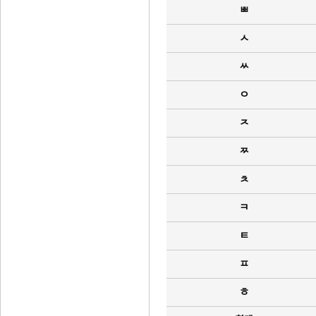
ㅃ
ㅅ
ㅆ
ㅇ
ㅈ
ㅉ
ㅊ
ㅋ
ㅌ
ㅍ
ㅎ