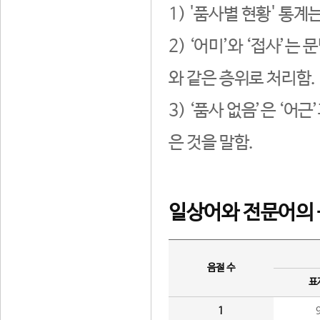
1) '품사별 현황' 통계
2) ‘어미’와 ‘접사’
와 같은 층위로 처리함.
3) ‘품사 없음’은 ‘어
은 것을 말함.
일상어와 전문어의 
음절 수
표
1