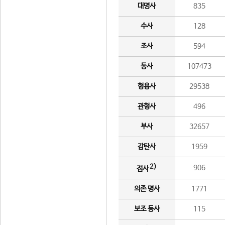
대명사
835
수사
128
조사
594
동사
107473
형용사
29538
관형사
496
부사
32657
감탄사
1959
2)
906
접사
의존 명사
1771
보조 동사
115