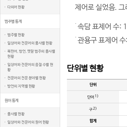
제어로 실었음. 그
다의어 현황
범주별 통계
속담 표제어 수: 1
범주별 현황
관용구 표제어 수:
일상어와 전문어의 품사별 현황
북한어, 방언, 옛말 범주의 품사별
현황
일상어와 전문어의 음절 수별 현
단위별 현황
황
전문어의 전문 분야별 현황
단위
방언의 지역별 현황
1)
단어
원어 통계
2)
구
품사별 현황
합계
일상어와 전문어의 원어 현황