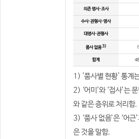
의존 명사·조사
수사·관형사·명사
대명사·관형사
3)
품사 없음
합계
4
1) '품사별 현황' 통계
2) ‘어미’와 ‘접사’
와 같은 층위로 처리함.
3) ‘품사 없음’은 ‘어
은 것을 말함.