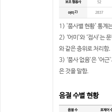
보조 형용사
52
2)
2837
어미
1) '품사별 현황' 통계
2) ‘어미’와 ‘접사’
와 같은 층위로 처리함.
3) ‘품사 없음’은 ‘어
은 것을 말함.
음절 수별 현황
음절 수
표제어 