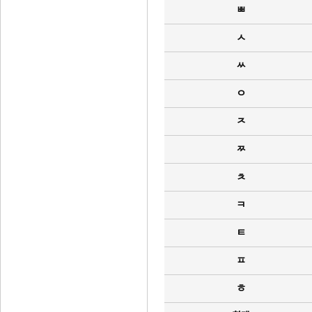
ㅃ
ㅅ
ㅆ
ㅇ
ㅈ
ㅉ
ㅊ
ㅋ
ㅌ
ㅍ
ㅎ