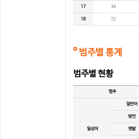
17
34
18
72
범주별 통계
범주별 현황
범주
일반어
방언
일상어
옛말