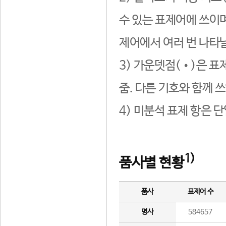
수 있는 표제어에 쓰이며
제어에서 여러 번 나타날
3) 가운뎃점(•)은 표
줌. 다른 기호와 함께 쓰
4) 미분석 표제 항은 
1)
품사별 현황
품사
표제어 수
명사
584657