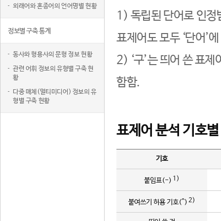
외래어와 혼종어의 언어명별 현황
1) 독립된 단어로 인정
정보별 구축 통계
표제어도 모두 ‘단어’에
동사와 형용사의 문형 정보 현황
2) ‘구’는 띄어 쓴 표
관련 어휘 정보의 유형별 구축 현
황
함함.
다중 매체(멀티미디어) 정보의 유
형별 구축 현황
표제어 분석 기호별
기호
1)
붙임표(-)
2)
붙여쓰기 허용 기호(^)