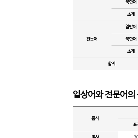
북한어
소계
일반어
전문어
북한어
소계
합계
일상어와 전문어의 
품사
표
명사
3