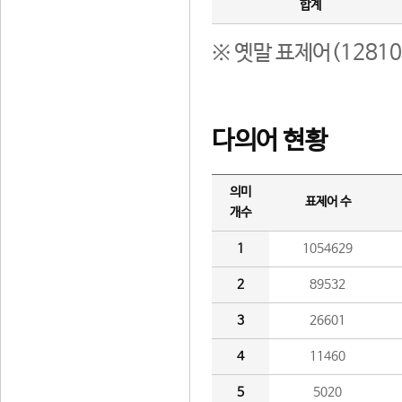
합계
※ 옛말 표제어(1281
다의어 현황
의미
표제어 수
개수
1
1054629
2
89532
3
26601
4
11460
5
5020