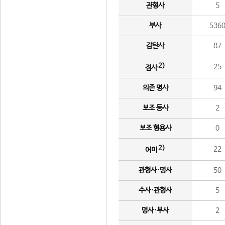
관형사
5
부사
536
감탄사
87
2)
25
접사
의존 명사
94
보조 동사
2
보조 형용사
0
2)
22
어미
관형사·명사
50
수사·관형사
5
명사·부사
2