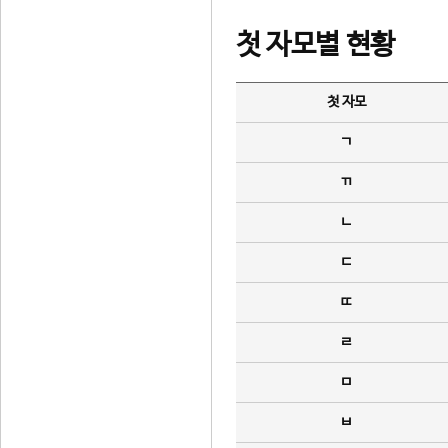
첫 자모별 현황
첫 자모
ㄱ
ㄲ
ㄴ
ㄷ
ㄸ
ㄹ
ㅁ
ㅂ