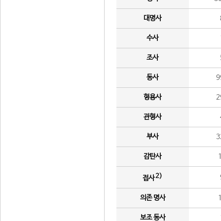
대명사
수사
조사
동사
9
형용사
2
관형사
부사
3
감탄사
2)
접사
의존 명사
보조 동사