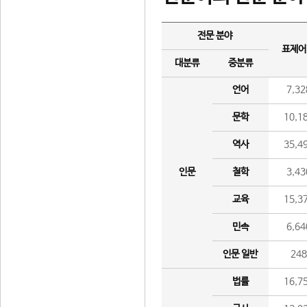
전문 분야
표제어
대분류
중분류
언어
7,32
문학
10,1
역사
35,4
인문
철학
3,43
교육
15,3
민속
6,64
인문 일반
24
법률
16,7