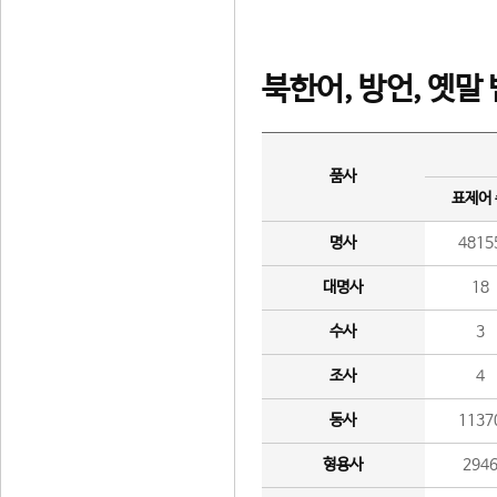
북한어, 방언, 옛말
품사
표제어
명사
4815
대명사
18
수사
3
조사
4
동사
1137
형용사
294