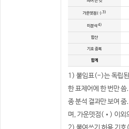
띄어 쓴 것
3)
가운뎃점(·)
4)
미분석
합산
기호 중복
합계
1) 붙임표(-)는 독립
한 표제어에 한 번만 씀
종 분석 결과만 보여 줌
며, 가운뎃점(•) 이외
2) 붙여쓰기 허용 기호