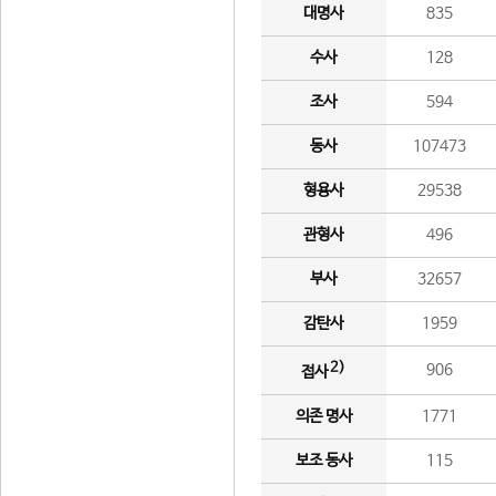
대명사
835
수사
128
조사
594
동사
107473
형용사
29538
관형사
496
부사
32657
감탄사
1959
2)
906
접사
의존 명사
1771
보조 동사
115