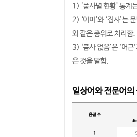
1) '품사별 현황' 통계
2) ‘어미’와 ‘접사’
와 같은 층위로 처리함.
3) ‘품사 없음’은 ‘어
은 것을 말함.
일상어와 전문어의 
음절 수
표
1