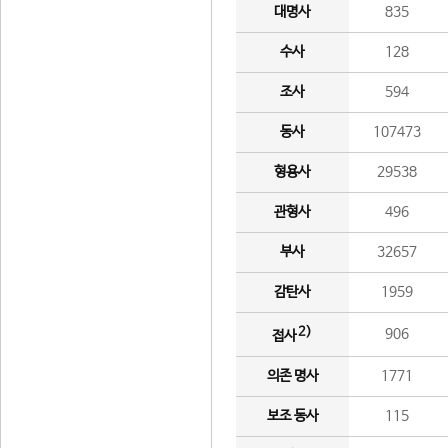
대명사
835
수사
128
조사
594
동사
107473
형용사
29538
관형사
496
부사
32657
감탄사
1959
2)
906
접사
의존 명사
1771
보조 동사
115