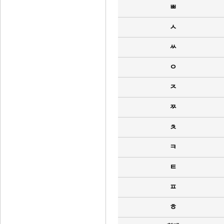
ㅃ
ㅅ
ㅆ
ㅇ
ㅈ
ㅉ
ㅊ
ㅋ
ㅌ
ㅍ
ㅎ