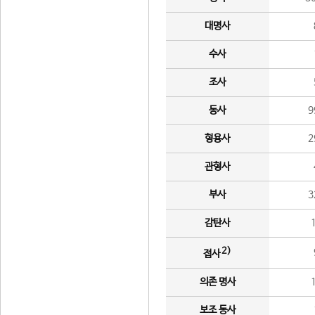
대명사
수사
조사
동사
9
형용사
2
관형사
부사
3
감탄사
2)
접사
의존 명사
보조 동사