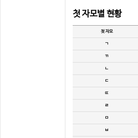
첫 자모별 현황
첫 자모
ㄱ
ㄲ
ㄴ
ㄷ
ㄸ
ㄹ
ㅁ
ㅂ