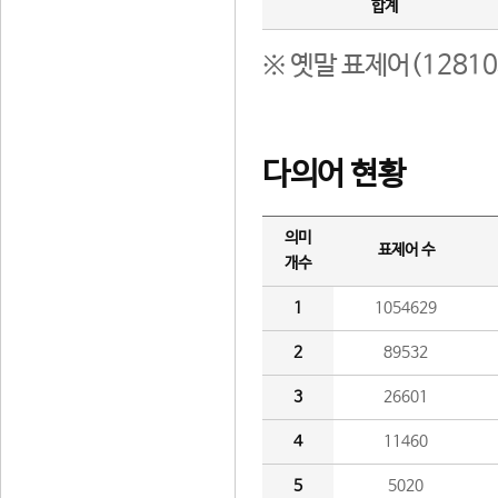
합계
※ 옛말 표제어(1281
다의어 현황
의미
표제어 수
개수
1
1054629
2
89532
3
26601
4
11460
5
5020