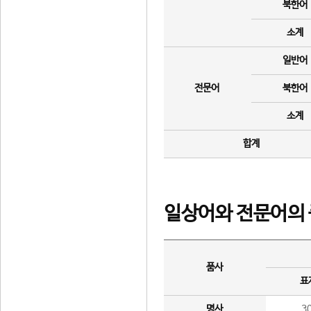
북한어
소계
일반어
전문어
북한어
소계
합계
일상어와 전문어의 
품사
표
명사
3