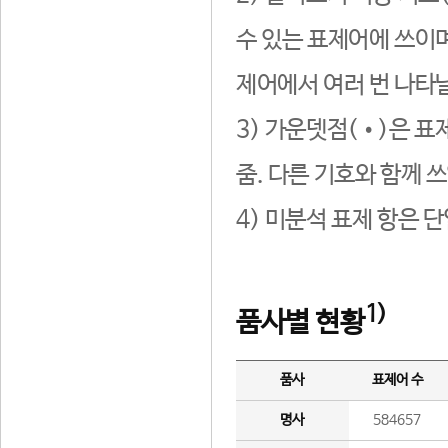
수 있는 표제어에 쓰이며
제어에서 여러 번 나타날
3) 가운뎃점(•)은 표
줌. 다른 기호와 함께 쓰
4) 미분석 표제 항은 
1)
품사별 현황
품사
표제어 수
명사
584657