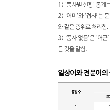
1) '품사별 현황' 통계
2) ‘어미’와 ‘접사’
와 같은 층위로 처리함.
3) ‘품사 없음’은 ‘어
은 것을 말함.
일상어와 전문어의 
음절 수
표
1