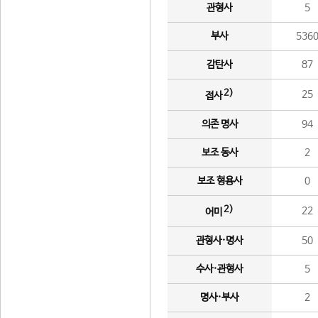
관형사
5
부사
536
감탄사
87
2)
25
접사
의존 명사
94
보조 동사
2
보조 형용사
0
2)
22
어미
관형사·명사
50
수사·관형사
5
명사·부사
2