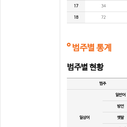
17
34
18
72
범주별 통계
범주별 현황
범주
일반어
방언
일상어
옛말