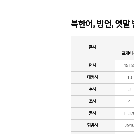
북한어, 방언, 옛말
품사
표제어
명사
4815
대명사
18
수사
3
조사
4
동사
1137
형용사
294