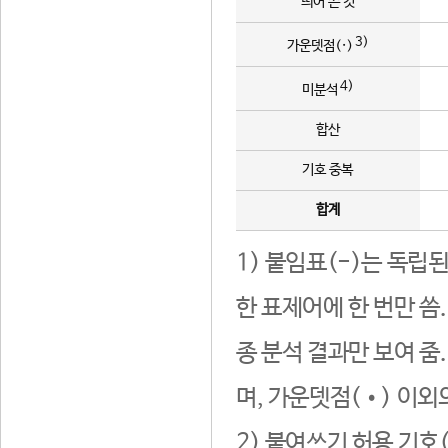
띄어 쓴 것
3)
가운뎃점(·)
4)
미분석
합산
기호 중복
합계
1) 붙임표(-)는 독립
한 표제어에 한 번만 씀
종 분석 결과만 보여 줌
며, 가운뎃점(•) 이외
2) 붙여쓰기 허용 기호