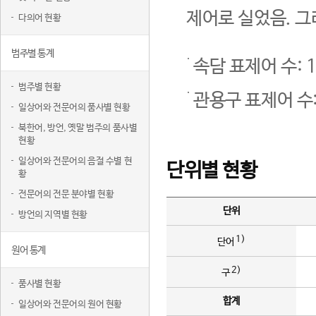
제어로 실었음. 그
다의어 현황
범주별 통계
속담 표제어 수: 1
범주별 현황
관용구 표제어 수:
일상어와 전문어의 품사별 현황
북한어, 방언, 옛말 범주의 품사별
현황
일상어와 전문어의 음절 수별 현
단위별 현황
황
전문어의 전문 분야별 현황
단위
방언의 지역별 현황
1)
단어
원어 통계
2)
구
품사별 현황
합계
일상어와 전문어의 원어 현황