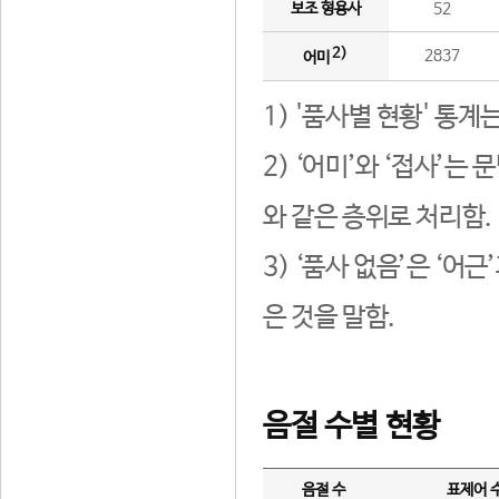
보조 형용사
52
2)
2837
어미
1) '품사별 현황' 통계
2) ‘어미’와 ‘접사’
와 같은 층위로 처리함.
3) ‘품사 없음’은 ‘어
은 것을 말함.
음절 수별 현황
음절 수
표제어 