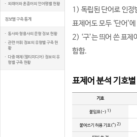
외래어와 혼종어의 언어명별 현황
1) 독립된 단어로 인정
정보별 구축 통계
표제어도 모두 ‘단어’에
동사와 형용사의 문형 정보 현황
2) ‘구’는 띄어 쓴 표
관련 어휘 정보의 유형별 구축 현
황
함함.
다중 매체(멀티미디어) 정보의 유
형별 구축 현황
표제어 분석 기호별
기호
1)
붙임표(-)
2)
붙여쓰기 허용 기호(^)