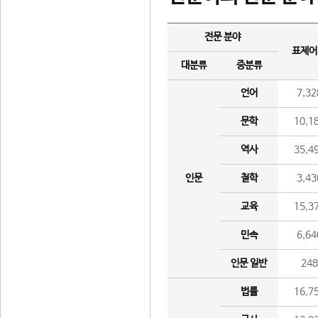
전문 분야
표제어
대분류
중분류
언어
7,32
문학
10,1
역사
35,4
인문
철학
3,43
교육
15,3
민속
6,64
인문 일반
24
법률
16,7