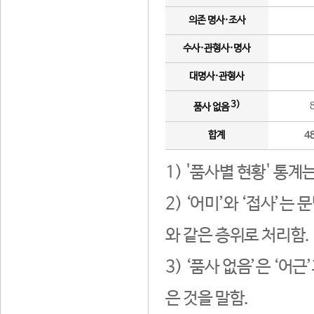
의존 명사·조사
수사·관형사·명사
대명사·관형사
3)
품사 없음
합계
4
1) '품사별 현황' 통계
2) ‘어미’와 ‘접사’
와 같은 층위로 처리함.
3) ‘품사 없음’은 ‘어
은 것을 말함.