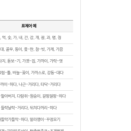
표제어 예
, 먹, 숯, 가, 내, 간, 강, 개, 광, 과, 명, 청
대, 골무, 동이, 윷-판, 참-빗, 가게, 가끔
지, 돋보-기, 가겟-집, 가까이, 가락-엿
럼-틀, 바늘-꽂이, 가까스로, 강동-대다
까이-하다, 나근-거리다, 타닥-거리다
-할아버지, 다람쥐-원숭이, 갈팡질팡-하다
들락날락-거리다, 뒤치다꺼리-하다
가들막가들막-하다, 말라깽이-꾸정모기