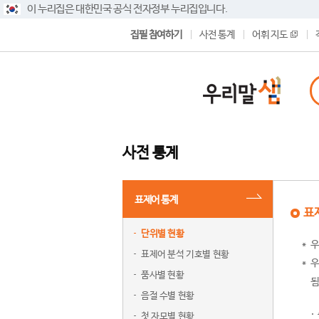
이 누리집은 대한민국 공식 전자정부 누리집입니다.
집필 참여하기
사전 통계
어휘 지도
사전 통계
표제어 통계
표
단위별 현황
우
표제어 분석 기호별 현황
우
품사별 현황
됨
음절 수별 현황
첫 자모별 현황