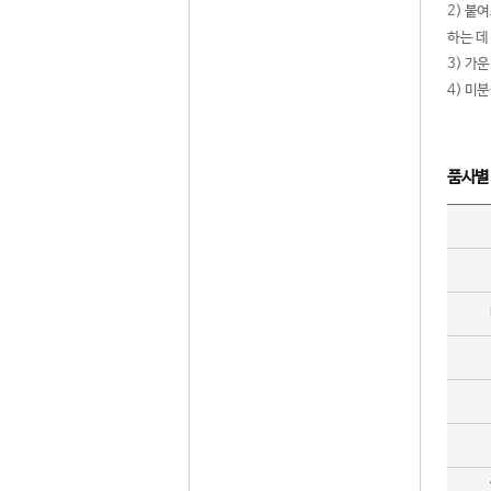
2) 붙
하는 데
3) 가
4) 미
품사별