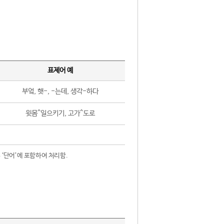
표제어 예
부엌, 햇-, -는데, 생각-하다
윗몸^일으키기, 고가^도로
 ‘단어’에 포함하여 처리함.