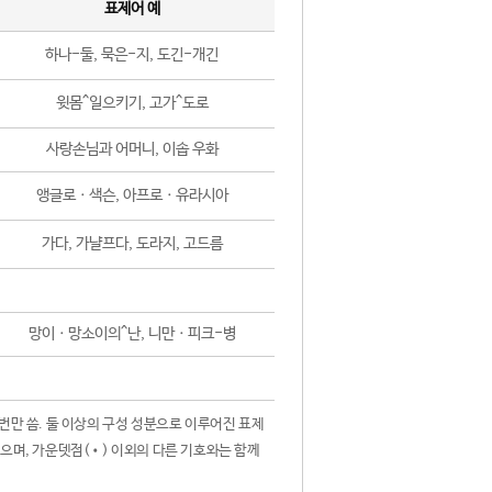
표제어 예
하나-둘, 묵은-지, 도긴-개긴
윗몸^일으키기, 고가^도로
사랑손님과 어머니, 이솝 우화
앵글로ㆍ색슨, 아프로ㆍ유라시아
가다, 가냘프다, 도라지, 고드름
망이ㆍ망소이의^난, 니만ㆍ피크-병
 번만 씀. 둘 이상의 구성 성분으로 이루어진 표제
않으며, 가운뎃점(•) 이외의 다른 기호와는 함께