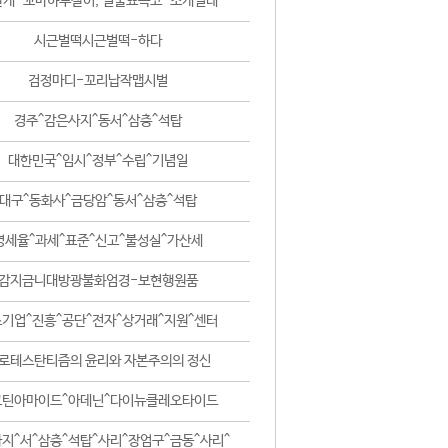
날개-꼬마하루살이, 털줄뾰족코-조개벌레
시근벌떡시근벌떡-하다
검정마디-꼬리납작맵시벌
경주^감은사지^동서^삼층^석탑
대한민국^임시^정부^수립^기념일
대구^동화사^금당암^동서^삼층^석탑
영세율^과세^표준^신고^불성실^가산세
감지금니대방광불화엄경-보현행원품
기업^진흥^공단^전자^상거래^지원^센터
로테스탄티즘의 윤리와 자본주의의 정신
코틴아마이드^아데닌^다이뉴클레오타이드
지^서^삼층^석탑^사리^장엄구^금동^사리^