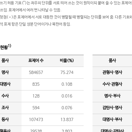
여쓰기 허용 기호(^)는 좌우의 단위를 서로 띄어 쓰는 것이 원칙이되 붙여 쓸 수 있는 표
 쓰임. 표제어에서 여러 번 나타날 수 있음.
운뎃점(•)은 표제어에서 서로 대등한 것이 병렬될 때 병렬되는 단위를 보여 줌. 다른 기호와
분석 표제 항은 단일 성분 단어이거나 북한어 등임.
1)
 현황
품사
표제어 수
비율(%)
품사
명사
584657
75.274
관형사·명사
대명사
835
0.108
수사·관형사
수사
128
0.016
명사·부사
조사
594
0.076
감탄사·명사
동사
107473
13.837
대명사·부사
형용사
29538
3.803
대명사·감탄사