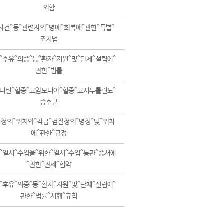
외함
사건^등^관련자의^명예^회복에^관한^특별^
조치법
^후유^의증^등^환자^지원^및^단체^설립에^
관한^법률
니틴^혈증^고암모니아^혈증^고시투룰린뇨^
증후군
청의^위치와^각급^검찰청의^명칭^및^위치
에^관한^규정
^일시^수입을^위한^일시^수입^통관^증서에
^관한^관세^협약
^후유^의증^등^환자^지원^및^단체^설립에^
관한^법률^시행^규칙