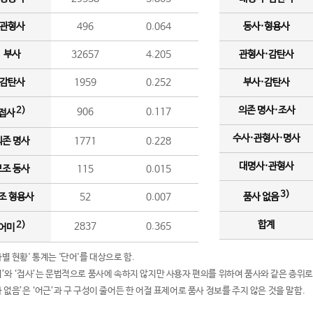
관형사
496
0.064
동사·형용사
부사
32657
4.205
관형사·감탄사
감탄사
1959
0.252
부사·감탄사
의존 명사·조사
2)
906
0.117
접사
수사·관형사·명사
의존 명사
1771
0.228
대명사·관형사
보조 동사
115
0.015
3)
조 형용사
52
0.007
품사 없음
합계
2)
2837
0.365
어미
품사별 현황' 통계는 '단어'를 대상으로 함.
어미’와 ‘접사’는 문법적으로 품사에 속하지 않지만 사용자 편의를 위하여 품사와 같은 층위로
품사 없음’은 ‘어근’과 구 구성이 줄어든 한 어절 표제어로 품사 정보를 주지 않은 것을 말함.