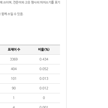
제어에 쓰이며, 전문어와 고유 명사의 띄어쓰기를 표기
 함께 쓰일 수 있음.
표제어 수
비율(%)
3369
0.434
404
0.052
101
0.013
90
0.012
1
0
4
0.001