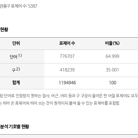
관용구 표제어 수: 5387
 현황
단위
표제어 수
비율(%)
1)
776707
64.999
단어
2)
418239
35.001
구
합계
1194946
100
립된 단어로 인정받지 못하는 접사, 어근, 어미 등과 구 구성이 줄어든 한 어절 표제어도 모두
구’는 띄어 쓴 표제어와 띄어 쓰는 것이 원칙이되 붙여 쓸 수 있는 표제어를 포함함.
 분석 기호별 현황