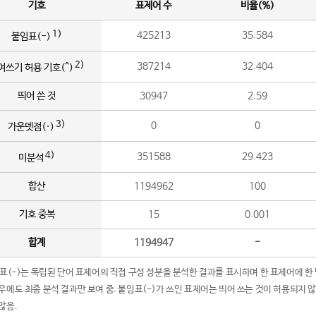
기호
표제어 수
비율(%)
1)
425213
35.584
붙임표(-)
2)
387214
32.404
여쓰기 허용 기호(^)
띄어 쓴 것
30947
2.59
3)
0
0
가운뎃점(·)
4)
351588
29.423
미분석
합산
1194962
100
기호 중복
15
0.001
합계
1194947
-
임표(-)는 독립된 단어 표제어의 직접 구성 성분을 분석한 결과를 표시하며 한 표제어에 한
우에도 최종 분석 결과만 보여 줌. 붙임표(-)가 쓰인 표제어는 띄어 쓰는 것이 허용되지 
않음.