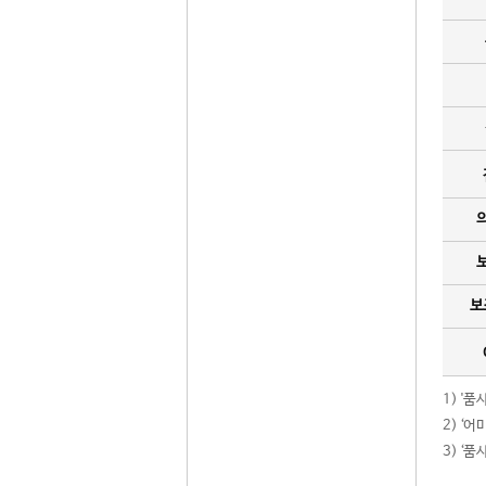
보
1) '
2) ‘
3) ‘