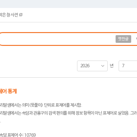
작은 창 사전
옛한글
2026
7
년
제어 통계
리말샘에서는 의미(뜻풀이) 단위로 표제어를 제시함.
리말샘에서는 속담과 관용구의 검색 편의를 위해 정보 항목이 아닌 표제어로 실었음. 그러
.
속담 표제어 수: 10769