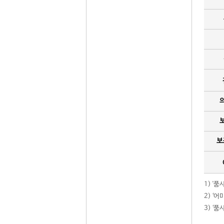
보
1) '
2) ‘
3) ‘