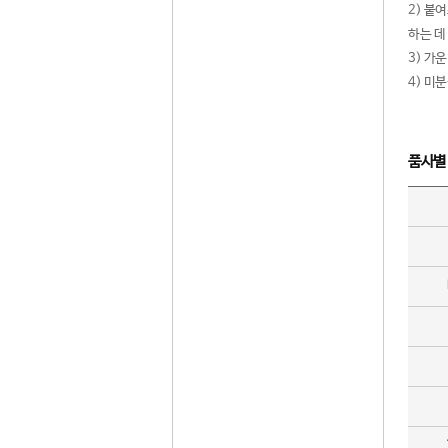
2) 붙
하는 데
3) 가
4) 미
품사별