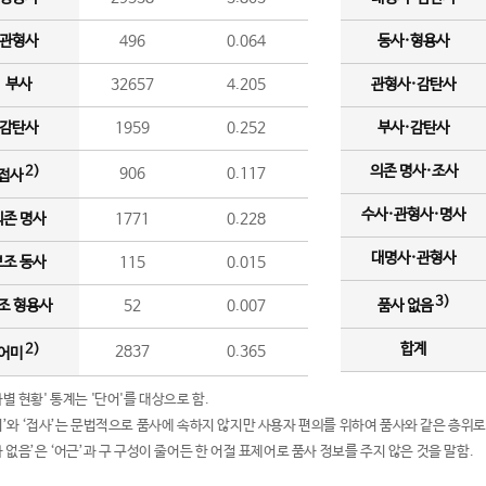
관형사
496
0.064
동사·형용사
부사
32657
4.205
관형사·감탄사
감탄사
1959
0.252
부사·감탄사
의존 명사·조사
2)
906
0.117
접사
수사·관형사·명사
의존 명사
1771
0.228
대명사·관형사
보조 동사
115
0.015
3)
조 형용사
52
0.007
품사 없음
합계
2)
2837
0.365
어미
품사별 현황' 통계는 '단어'를 대상으로 함.
어미’와 ‘접사’는 문법적으로 품사에 속하지 않지만 사용자 편의를 위하여 품사와 같은 층위로
품사 없음’은 ‘어근’과 구 구성이 줄어든 한 어절 표제어로 품사 정보를 주지 않은 것을 말함.