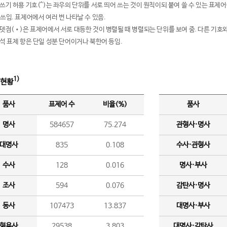
여쓰기 허용 기호(^)는 좌우의 단위를 서로 띄어 쓰는 것이 원칙이되 붙여 쓸 수 있는 표
 쓰임. 표제어에서 여러 번 나타날 수 있음.
운뎃점(•)은 표제어에서 서로 대등한 것이 병렬될 때 병렬되는 단위를 보여 줌. 다른 기호와
분석 표제 항은 단일 성분 단어이거나 북한어 등임.
1)
 현황
품사
표제어 수
비율(%)
품사
명사
584657
75.274
관형사·명사
대명사
835
0.108
수사·관형사
수사
128
0.016
명사·부사
조사
594
0.076
감탄사·명사
동사
107473
13.837
대명사·부사
형용사
29538
3.803
대명사·감탄사