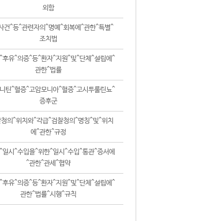
외함
사건^등^관련자의^명예^회복에^관한^특별^
조치법
^후유^의증^등^환자^지원^및^단체^설립에^
관한^법률
니틴^혈증^고암모니아^혈증^고시투룰린뇨^
증후군
청의^위치와^각급^검찰청의^명칭^및^위치
에^관한^규정
^일시^수입을^위한^일시^수입^통관^증서에
^관한^관세^협약
^후유^의증^등^환자^지원^및^단체^설립에^
관한^법률^시행^규칙