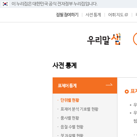
이 누리집은 대한민국 공식 전자정부 누리집입니다.
집필 참여하기
사전 통계
어휘 지도
사전 통계
표제어 통계
표
단위별 현황
우
표제어 분석 기호별 현황
우
품사별 현황
됨
음절 수별 현황
첫 자모별 현황