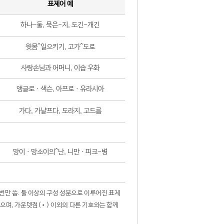
표제어 예
하나-둘, 묵은-지, 도긴-개긴
윗몸^일으키기, 고가^도로
사랑손님과 어머니, 이솝 우화
앵글로ㆍ색슨, 아프로ㆍ유라시아
가다, 가냘프다, 도라지, 고드름
망이ㆍ망소이의^난, 니만ㆍ피크-병
 번만 씀. 둘 이상의 구성 성분으로 이루어진 표제
않으며, 가운뎃점(•) 이외의 다른 기호와는 함께