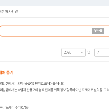
작은 창 사전
옛한글
2026
7
년
제어 통계
리말샘에서는 의미(뜻풀이) 단위로 표제어를 제시함.
리말샘에서는 속담과 관용구의 검색 편의를 위해 정보 항목이 아닌 표제어로 실었음. 그러
.
속담 표제어 수: 10769