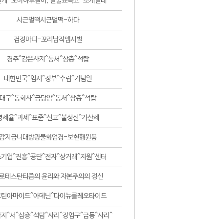
날개-꼬마하루살이, 털줄뾰족코-조개벌레
시근벌떡시근벌떡-하다
검정마디-꼬리납작맵시벌
경주^감은사지^동서^삼층^석탑
대한민국^임시^정부^수립^기념일
대구^동화사^금당암^동서^삼층^석탑
영세율^과세^표준^신고^불성실^가산세
감지금니대방광불화엄경-보현행원품
기업^진흥^공단^전자^상거래^지원^센터
로테스탄티즘의 윤리와 자본주의의 정신
코틴아마이드^아데닌^다이뉴클레오타이드
지^서^삼층^석탑^사리^장엄구^금동^사리^