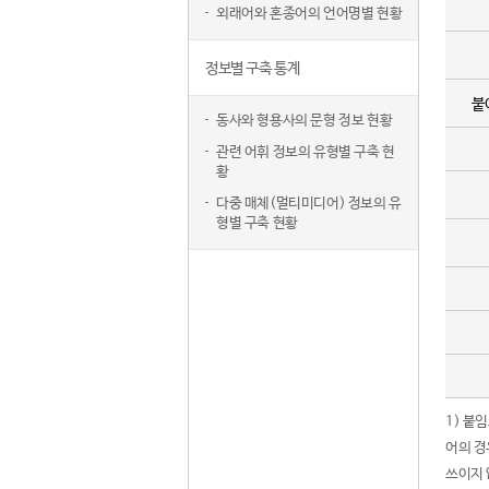
외래어와 혼종어의 언어명별 현황
정보별 구축 통계
붙
동사와 형용사의 문형 정보 현황
관련 어휘 정보의 유형별 구축 현
황
다중 매체(멀티미디어) 정보의 유
형별 구축 현황
1) 붙
어의 경
쓰이지 