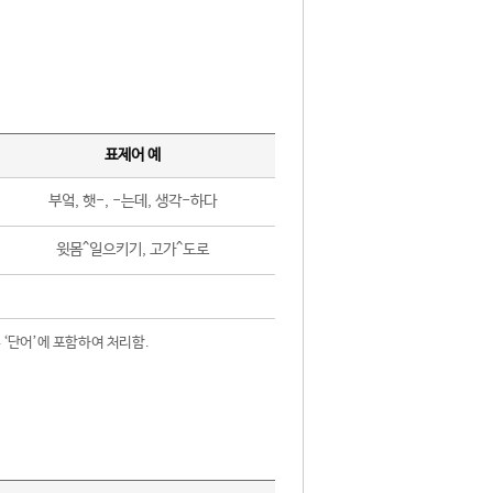
표제어 예
부엌, 햇-, -는데, 생각-하다
윗몸^일으키기, 고가^도로
 ‘단어’에 포함하여 처리함.