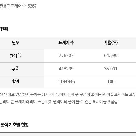
관용구 표제어 수: 5387
 현황
단위
표제어 수
비율(%)
1)
776707
64.999
단어
2)
418239
35.001
구
합계
1194946
100
립된 단어로 인정받지 못하는 접사, 어근, 어미 등과 구 구성이 줄어든 한 어절 표제어도 모두
구’는 띄어 쓴 표제어와 띄어 쓰는 것이 원칙이되 붙여 쓸 수 있는 표제어를 포함함.
 분석 기호별 현황