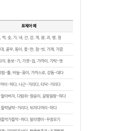
표제어 예
, 먹, 숯, 가, 내, 간, 강, 개, 광, 과, 명, 청
대, 골무, 동이, 윷-판, 참-빗, 가게, 가끔
지, 돋보-기, 가겟-집, 가까이, 가락-엿
럼-틀, 바늘-꽂이, 가까스로, 강동-대다
까이-하다, 나근-거리다, 타닥-거리다
-할아버지, 다람쥐-원숭이, 갈팡질팡-하다
들락날락-거리다, 뒤치다꺼리-하다
가들막가들막-하다, 말라깽이-꾸정모기