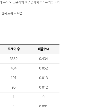
제어에 쓰이며, 전문어와 고유 명사의 띄어쓰기를 표기
 함께 쓰일 수 있음.
표제어 수
비율(%)
3369
0.434
404
0.052
101
0.013
90
0.012
1
0
4
0.001