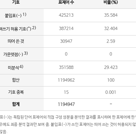
기호
표제어 수
비율(%)
1)
425213
35.584
붙임표(-)
2)
387214
32.404
여쓰기 허용 기호(^)
띄어 쓴 것
30947
2.59
3)
0
0
가운뎃점(·)
4)
351588
29.423
미분석
합산
1194962
100
기호 중복
15
0.001
합계
1194947
-
임표(-)는 독립된 단어 표제어의 직접 구성 성분을 분석한 결과를 표시하며 한 표제어에 한
우에도 최종 분석 결과만 보여 줌. 붙임표(-)가 쓰인 표제어는 띄어 쓰는 것이 허용되지 
않음.