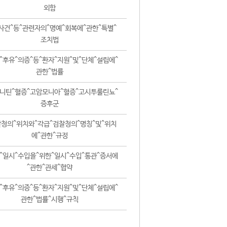
외함
사건^등^관련자의^명예^회복에^관한^특별^
조치법
^후유^의증^등^환자^지원^및^단체^설립에^
관한^법률
니틴^혈증^고암모니아^혈증^고시투룰린뇨^
증후군
청의^위치와^각급^검찰청의^명칭^및^위치
에^관한^규정
^일시^수입을^위한^일시^수입^통관^증서에
^관한^관세^협약
^후유^의증^등^환자^지원^및^단체^설립에^
관한^법률^시행^규칙