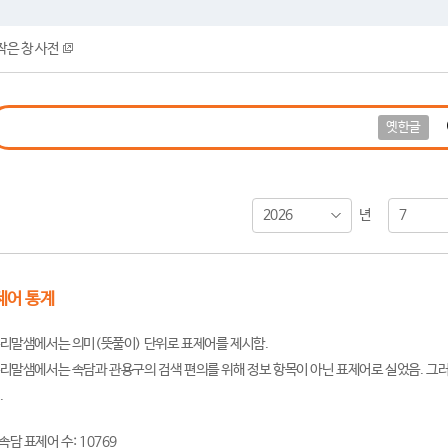
작은 창 사전
옛한글
2026
7
년
제어 통계
리말샘에서는 의미(뜻풀이) 단위로 표제어를 제시함.
리말샘에서는 속담과 관용구의 검색 편의를 위해 정보 항목이 아닌 표제어로 실었음. 그러
.
속담 표제어 수: 10769