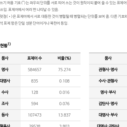
여쓰기 허용 기호(^)는 좌우의 단위를 서로 띄어 쓰는 것이 원칙이되 붙여 쓸 수 있는 표
 쓰임. 표제어에서 여러 번 나타날 수 있음.
운뎃점(•)은 표제어에서 서로 대등한 것이 병렬될 때 병렬되는 단위를 보여 줌. 다른 기호와
분석 표제 항은 단일 성분 단어이거나 북한어 등임.
1)
 현황
품사
표제어 수
비율(%)
품사
명사
584657
75.274
관형사·명사
대명사
835
0.108
수사·관형사
수사
128
0.016
명사·부사
조사
594
0.076
감탄사·명사
동사
107473
13.837
대명사·부사
형용사
29538
3.803
대명사·감탄사