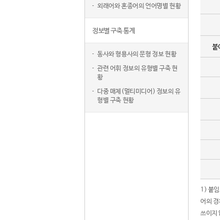
외래어와 혼종어의 언어명별 현황
정보별 구축 통계
붙
동사와 형용사의 문형 정보 현황
관련 어휘 정보의 유형별 구축 현
황
다중 매체(멀티미디어) 정보의 유
형별 구축 현황
1) 붙
어의 경
쓰이지 