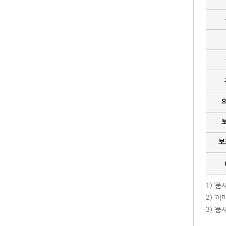
보
1) '
2) ‘
3) ‘