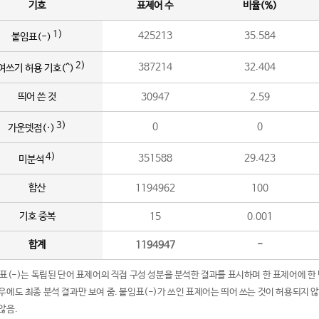
기호
표제어 수
비율(%)
1)
425213
35.584
붙임표(-)
2)
387214
32.404
여쓰기 허용 기호(^)
띄어 쓴 것
30947
2.59
3)
0
0
가운뎃점(·)
4)
351588
29.423
미분석
합산
1194962
100
기호 중복
15
0.001
합계
1194947
-
임표(-)는 독립된 단어 표제어의 직접 구성 성분을 분석한 결과를 표시하며 한 표제어에 한
우에도 최종 분석 결과만 보여 줌. 붙임표(-)가 쓰인 표제어는 띄어 쓰는 것이 허용되지 
않음.