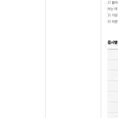
2) 붙
하는 데
3) 가
4) 미
품사별