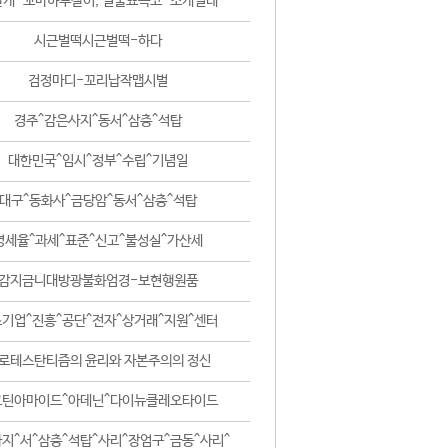
날개-꼬마하루살이, 털줄뾰족코-조개벌레
시근벌떡시근벌떡-하다
검정마디-꼬리납작맵시벌
경주^감은사지^동서^삼층^석탑
대한민국^임시^정부^수립^기념일
대구^동화사^금당암^동서^삼층^석탑
영세율^과세^표준^신고^불성실^가산세
감지금니대방광불화엄경-보현행원품
기업^진흥^공단^전자^상거래^지원^센터
로테스탄티즘의 윤리와 자본주의의 정신
코틴아마이드^아데닌^다이뉴클레오타이드
지^서^삼층^석탑^사리^장엄구^금동^사리^