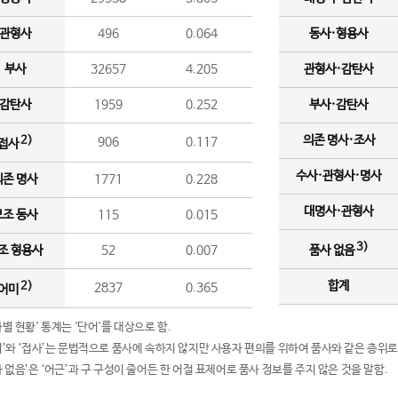
관형사
496
0.064
동사·형용사
부사
32657
4.205
관형사·감탄사
감탄사
1959
0.252
부사·감탄사
의존 명사·조사
2)
906
0.117
접사
수사·관형사·명사
의존 명사
1771
0.228
대명사·관형사
보조 동사
115
0.015
3)
조 형용사
52
0.007
품사 없음
합계
2)
2837
0.365
어미
품사별 현황' 통계는 '단어'를 대상으로 함.
어미’와 ‘접사’는 문법적으로 품사에 속하지 않지만 사용자 편의를 위하여 품사와 같은 층위로
품사 없음’은 ‘어근’과 구 구성이 줄어든 한 어절 표제어로 품사 정보를 주지 않은 것을 말함.