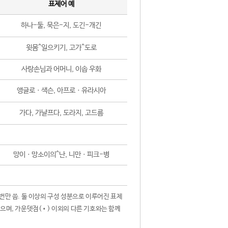
표제어 예
하나-둘, 묵은-지, 도긴-개긴
윗몸^일으키기, 고가^도로
사랑손님과 어머니, 이솝 우화
앵글로ㆍ색슨, 아프로ㆍ유라시아
가다, 가냘프다, 도라지, 고드름
망이ㆍ망소이의^난, 니만ㆍ피크-병
 번만 씀. 둘 이상의 구성 성분으로 이루어진 표제
않으며, 가운뎃점(•) 이외의 다른 기호와는 함께