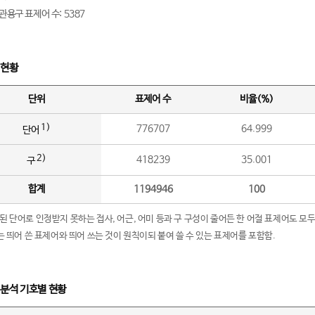
관용구 표제어 수: 5387
 현황
단위
표제어 수
비율(%)
1)
776707
64.999
단어
2)
418239
35.001
구
합계
1194946
100
립된 단어로 인정받지 못하는 접사, 어근, 어미 등과 구 구성이 줄어든 한 어절 표제어도 모두
구’는 띄어 쓴 표제어와 띄어 쓰는 것이 원칙이되 붙여 쓸 수 있는 표제어를 포함함.
 분석 기호별 현황