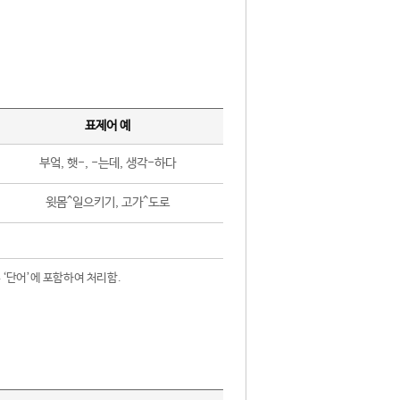
표제어 예
부엌, 햇-, -는데, 생각-하다
윗몸^일으키기, 고가^도로
 ‘단어’에 포함하여 처리함.