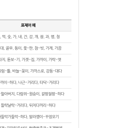
표제어 예
, 먹, 숯, 가, 내, 간, 강, 개, 광, 과, 명, 청
대, 골무, 동이, 윷-판, 참-빗, 가게, 가끔
지, 돋보-기, 가겟-집, 가까이, 가락-엿
럼-틀, 바늘-꽂이, 가까스로, 강동-대다
까이-하다, 나근-거리다, 타닥-거리다
-할아버지, 다람쥐-원숭이, 갈팡질팡-하다
들락날락-거리다, 뒤치다꺼리-하다
가들막가들막-하다, 말라깽이-꾸정모기