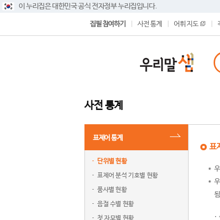
이 누리집은 대한민국 공식 전자정부 누리집입니다.
집필 참여하기
사전 통계
어휘 지도
사전 통계
표제어 통계
표
단위별 현황
우
표제어 분석 기호별 현황
우
품사별 현황
됨
음절 수별 현황
첫 자모별 현황