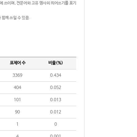
제어에 쓰이며, 전문어와 고유 명사의 띄어쓰기를 표기
 함께 쓰일 수 있음.
표제어 수
비율(%)
3369
0.434
404
0.052
101
0.013
90
0.012
1
0
4
0.001