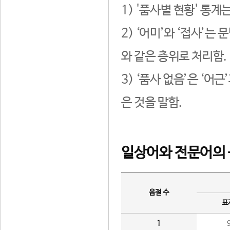
1) '품사별 현황' 통계
2) ‘어미’와 ‘접사’
와 같은 층위로 처리함.
3) ‘품사 없음’은 ‘어
은 것을 말함.
일상어와 전문어의 
음절 수
표
1