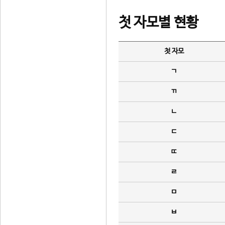
첫 자모별 현황
첫 자모
ㄱ
ㄲ
ㄴ
ㄷ
ㄸ
ㄹ
ㅁ
ㅂ