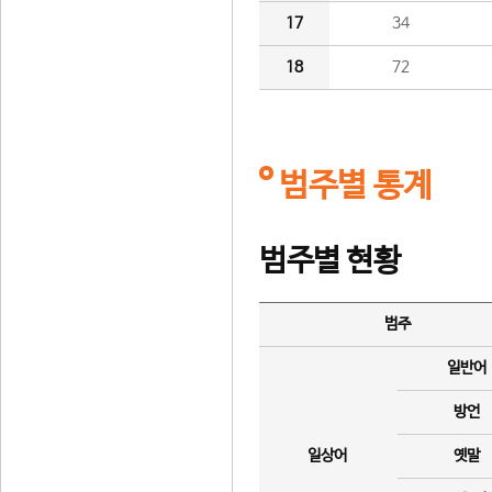
17
34
18
72
범주별 통계
범주별 현황
범주
일반어
방언
일상어
옛말