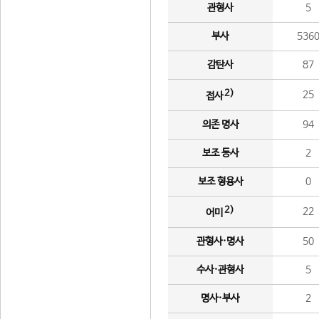
관형사
5
부사
536
감탄사
87
2)
25
접사
의존 명사
94
보조 동사
2
보조 형용사
0
2)
22
어미
관형사·명사
50
수사·관형사
5
명사·부사
2