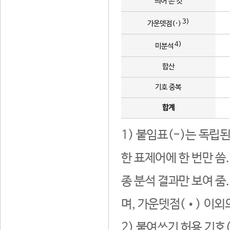
띄어 쓴 것
3)
가운뎃점(·)
4)
미분석
합산
기호 중복
합계
1) 붙임표(-)는 독립
한 표제어에 한 번만 씀
종 분석 결과만 보여 줌
며, 가운뎃점(•) 이외
2) 붙여쓰기 허용 기호