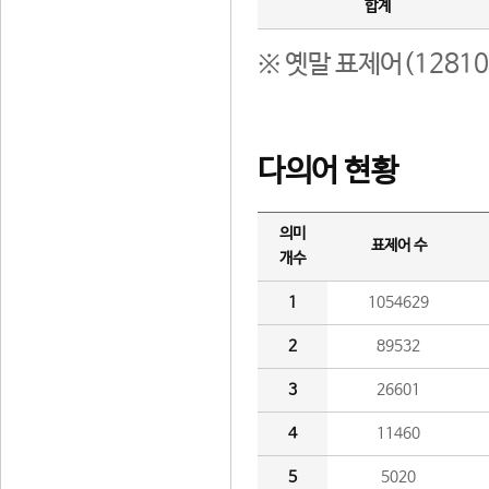
합계
※ 옛말 표제어(1281
다의어 현황
의미
표제어 수
개수
1
1054629
2
89532
3
26601
4
11460
5
5020