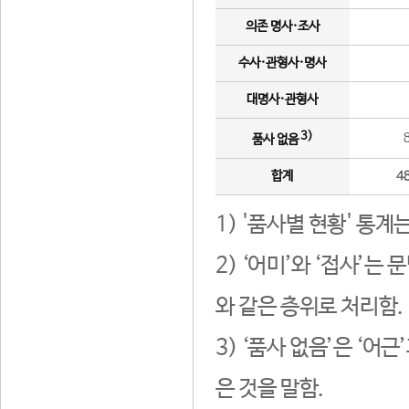
의존 명사·조사
수사·관형사·명사
대명사·관형사
3)
품사 없음
합계
4
1) '품사별 현황' 통계
2) ‘어미’와 ‘접사’
와 같은 층위로 처리함.
3) ‘품사 없음’은 ‘어
은 것을 말함.