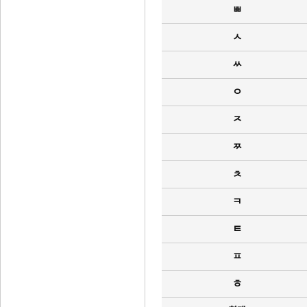
ㅃ
ㅅ
ㅆ
ㅇ
ㅈ
ㅉ
ㅊ
ㅋ
ㅌ
ㅍ
ㅎ