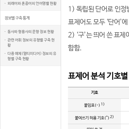
외래어와 혼종어의 언어명별 현황
1) 독립된 단어로 인정
정보별 구축 통계
표제어도 모두 ‘단어’에
동사와 형용사의 문형 정보 현황
2) ‘구’는 띄어 쓴 표
관련 어휘 정보의 유형별 구축 현
황
함함.
다중 매체(멀티미디어) 정보의 유
형별 구축 현황
표제어 분석 기호별
기호
1)
붙임표(-)
2)
붙여쓰기 허용 기호(^)