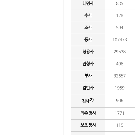
대명사
835
수사
128
조사
594
동사
107473
형용사
29538
관형사
496
부사
32657
감탄사
1959
2)
906
접사
의존 명사
1771
보조 동사
115