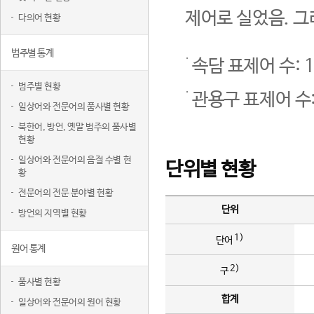
제어로 실었음. 그
다의어 현황
범주별 통계
속담 표제어 수: 1
범주별 현황
관용구 표제어 수:
일상어와 전문어의 품사별 현황
북한어, 방언, 옛말 범주의 품사별
현황
일상어와 전문어의 음절 수별 현
단위별 현황
황
전문어의 전문 분야별 현황
단위
방언의 지역별 현황
1)
단어
원어 통계
2)
구
품사별 현황
합계
일상어와 전문어의 원어 현황