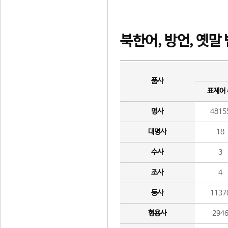
북한어, 방언, 옛말
품사
표제어
명사
4815
대명사
18
수사
3
조사
4
동사
1137
형용사
294