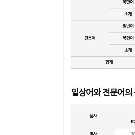
북한어
소계
일반어
전문어
북한어
소계
합계
일상어와 전문어의 
품사
표
명사
3