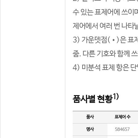
수 있는 표제어에 쓰이며
제어에서 여러 번 나타날
3) 가운뎃점(•)은 표
줌. 다른 기호와 함께 쓰
4) 미분석 표제 항은 
1)
품사별 현황
품사
표제어 수
명사
584657