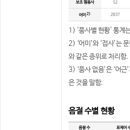
보조 형용사
52
2)
2837
어미
1) '품사별 현황' 통계
2) ‘어미’와 ‘접사’
와 같은 층위로 처리함.
3) ‘품사 없음’은 ‘어
은 것을 말함.
음절 수별 현황
음절 수
표제어 