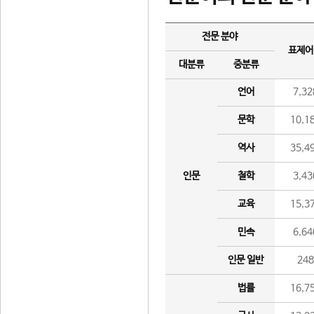
전문 분야
표제어
대분류
중분류
언어
7,32
문학
10,1
역사
35,4
인문
철학
3,43
교육
15,3
민속
6,64
인문 일반
24
법률
16,7