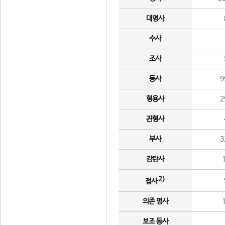
대명사
수사
조사
동사
9
형용사
2
관형사
부사
3
감탄사
2)
접사
의존 명사
보조 동사