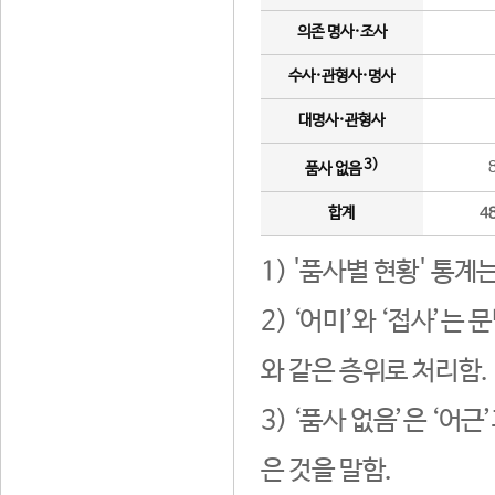
의존 명사·조사
수사·관형사·명사
대명사·관형사
3)
품사 없음
합계
4
1) '품사별 현황' 통계
2) ‘어미’와 ‘접사’
와 같은 층위로 처리함.
3) ‘품사 없음’은 ‘어
은 것을 말함.