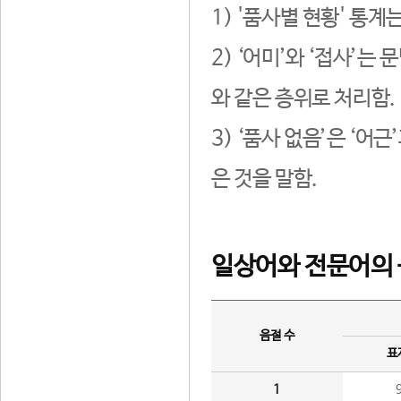
1) '품사별 현황' 통계
2) ‘어미’와 ‘접사’
와 같은 층위로 처리함.
3) ‘품사 없음’은 ‘어
은 것을 말함.
일상어와 전문어의 
음절 수
표
1