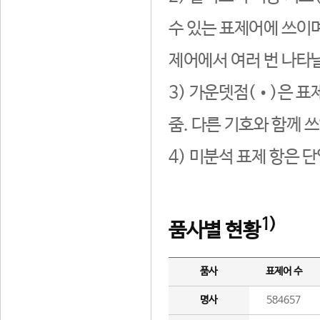
수 있는 표제어에 쓰이며
제어에서 여러 번 나타날
3) 가운뎃점(•)은 표
줌. 다른 기호와 함께 쓰
4) 미분석 표제 항은 
1)
품사별 현황
품사
표제어 수
명사
584657