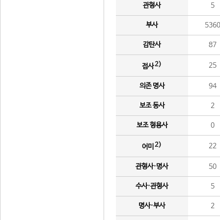
관형사
5
부사
536
감탄사
87
2)
25
접사
의존 명사
94
보조 동사
2
보조 형용사
0
2)
22
어미
관형사·명사
50
수사·관형사
5
명사·부사
2