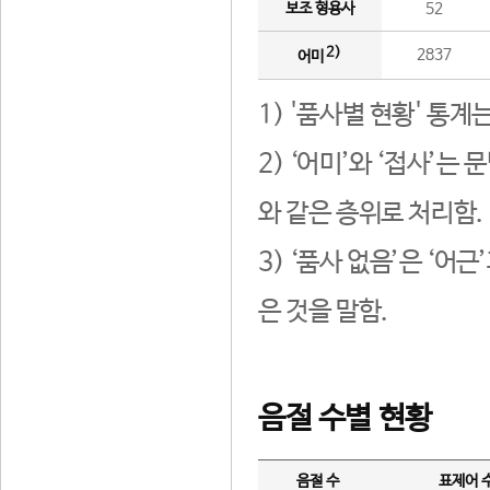
보조 형용사
52
2)
2837
어미
1) '품사별 현황' 통계
2) ‘어미’와 ‘접사’
와 같은 층위로 처리함.
3) ‘품사 없음’은 ‘어
은 것을 말함.
음절 수별 현황
음절 수
표제어 