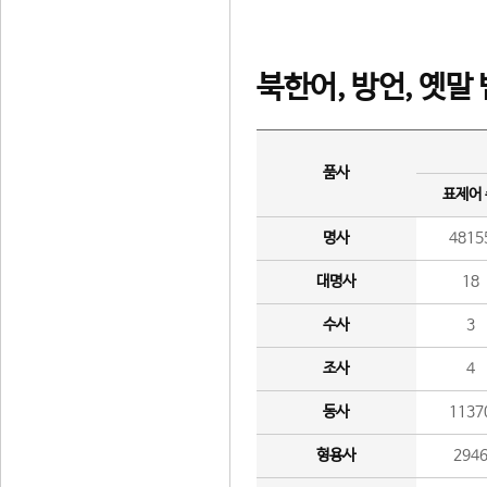
북한어, 방언, 옛말
품사
표제어
명사
4815
대명사
18
수사
3
조사
4
동사
1137
형용사
294