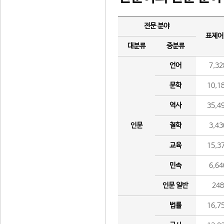
전문 분야
표제어
대분류
중분류
언어
7,32
문학
10,1
역사
35,4
인문
철학
3,43
교육
15,3
민속
6,64
인문 일반
24
법률
16,7