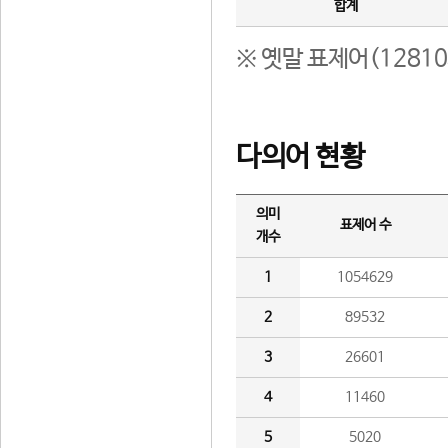
합계
※ 옛말 표제어(1281
다의어 현황
의미
표제어 수
개수
1
1054629
2
89532
3
26601
4
11460
5
5020