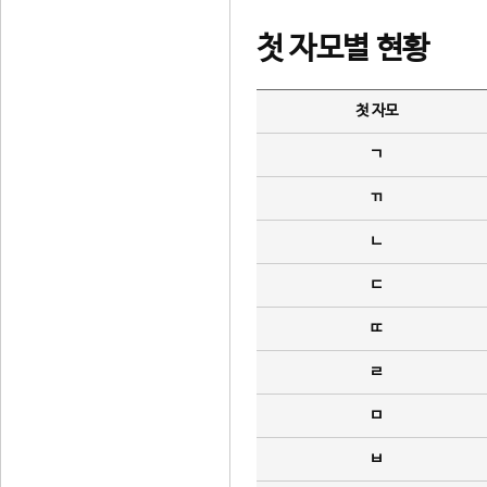
첫 자모별 현황
첫 자모
ㄱ
ㄲ
ㄴ
ㄷ
ㄸ
ㄹ
ㅁ
ㅂ