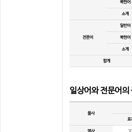
북한어
소계
일반어
전문어
북한어
소계
합계
일상어와 전문어의 
품사
표
명사
3