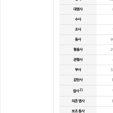
대명사
수사
조사
동사
9
형용사
2
관형사
부사
3
감탄사
2)
접사
의존 명사
보조 동사