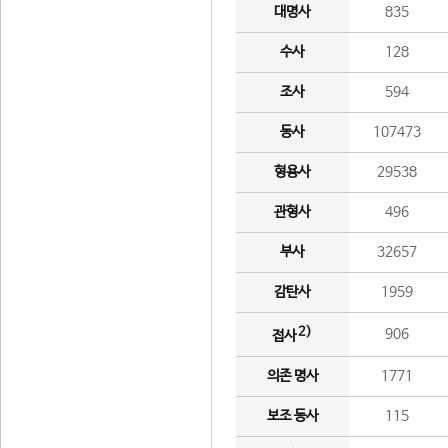
대명사
835
수사
128
조사
594
동사
107473
형용사
29538
관형사
496
부사
32657
감탄사
1959
2)
906
접사
의존 명사
1771
보조 동사
115