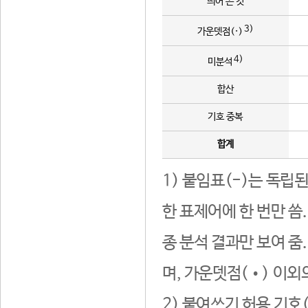
띄어 쓴 것
3)
가운뎃점(·)
4)
미분석
합산
기호 중복
합계
1) 붙임표(-)는 독립
한 표제어에 한 번만 씀
종 분석 결과만 보여 줌
며, 가운뎃점(•) 이외
2) 붙여쓰기 허용 기호