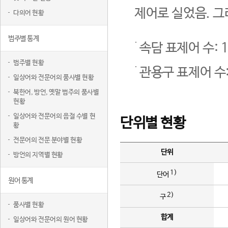
제어로 실었음. 그
다의어 현황
범주별 통계
속담 표제어 수: 1
범주별 현황
관용구 표제어 수:
일상어와 전문어의 품사별 현황
북한어, 방언, 옛말 범주의 품사별
현황
일상어와 전문어의 음절 수별 현
단위별 현황
황
전문어의 전문 분야별 현황
단위
방언의 지역별 현황
1)
단어
원어 통계
2)
구
품사별 현황
합계
일상어와 전문어의 원어 현황