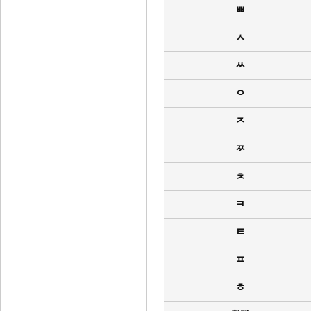
ㅃ
ㅅ
ㅆ
ㅇ
ㅈ
ㅉ
ㅊ
ㅋ
ㅌ
ㅍ
ㅎ