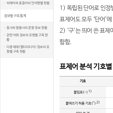
외래어와 혼종어의 언어명별 현황
1) 독립된 단어로 인정
정보별 구축 통계
표제어도 모두 ‘단어’에
동사와 형용사의 문형 정보 현황
2) ‘구’는 띄어 쓴 표
관련 어휘 정보의 유형별 구축 현
황
함함.
다중 매체(멀티미디어) 정보의 유
형별 구축 현황
표제어 분석 기호별
기호
1)
붙임표(-)
2)
붙여쓰기 허용 기호(^)