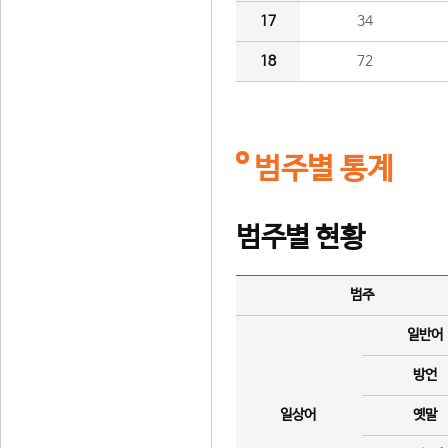
17
34
18
72
범주별 통계
범주별 현황
범주
일반어
방언
일상어
옛말