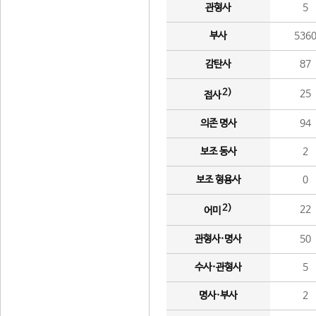
관형사
5
부사
536
감탄사
87
2)
25
접사
의존 명사
94
보조 동사
2
보조 형용사
0
2)
22
어미
관형사·명사
50
수사·관형사
5
명사·부사
2