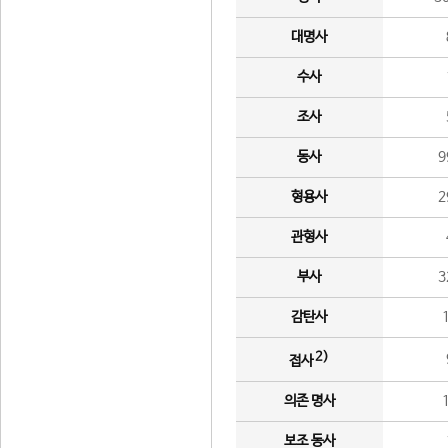
대명사
수사
조사
동사
9
형용사
2
관형사
부사
3
감탄사
2)
접사
의존 명사
보조 동사