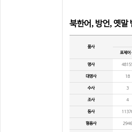
북한어, 방언, 옛말
품사
표제어
명사
4815
대명사
18
수사
3
조사
4
동사
1137
형용사
294