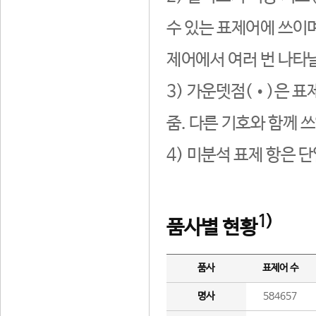
수 있는 표제어에 쓰이며
제어에서 여러 번 나타날
3) 가운뎃점(•)은 표
줌. 다른 기호와 함께 쓰
4) 미분석 표제 항은 
1)
품사별 현황
품사
표제어 수
명사
584657