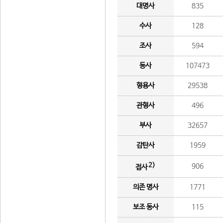
대명사
835
수사
128
조사
594
동사
107473
형용사
29538
관형사
496
부사
32657
감탄사
1959
2)
906
접사
의존 명사
1771
보조 동사
115