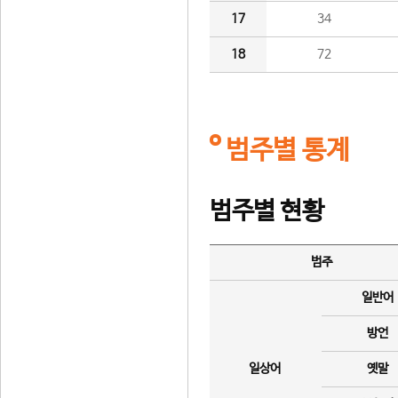
17
34
18
72
범주별 통계
범주별 현황
범주
일반어
방언
일상어
옛말