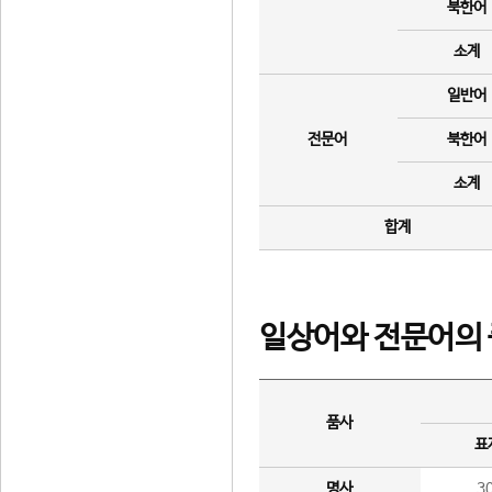
북한어
소계
일반어
전문어
북한어
소계
합계
일상어와 전문어의 
품사
표
명사
3