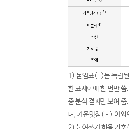
띄어 쓴 것
3)
가운뎃점(·)
4)
미분석
합산
기호 중복
합계
1) 붙임표(-)는 독립
한 표제어에 한 번만 씀
종 분석 결과만 보여 줌
며, 가운뎃점(•) 이외
2) 붙여쓰기 허용 기호