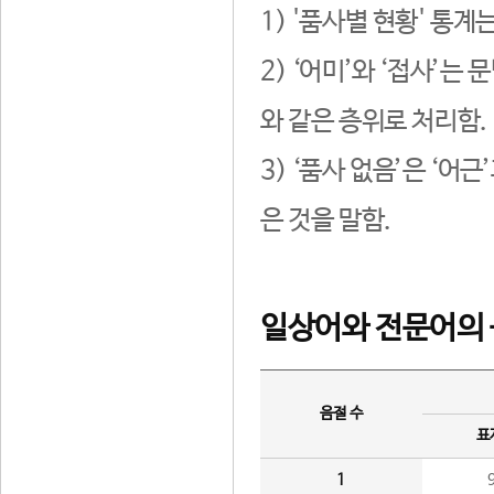
1) '품사별 현황' 통계
2) ‘어미’와 ‘접사’
와 같은 층위로 처리함.
3) ‘품사 없음’은 ‘어
은 것을 말함.
일상어와 전문어의 
음절 수
표
1