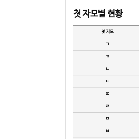
첫 자모별 현황
첫 자모
ㄱ
ㄲ
ㄴ
ㄷ
ㄸ
ㄹ
ㅁ
ㅂ