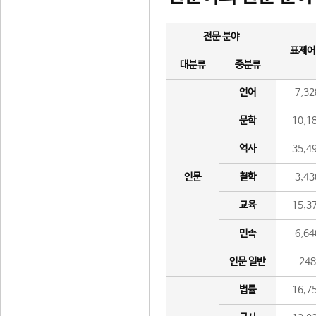
전문 분야
표제어
대분류
중분류
언어
7,32
문학
10,1
역사
35,4
인문
철학
3,43
교육
15,3
민속
6,64
인문 일반
24
법률
16,7