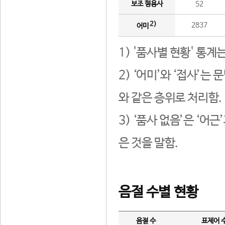
보조 형용사
52
2)
2837
어미
1) '품사별 현황' 통계
2) ‘어미’와 ‘접사’
와 같은 층위로 처리함.
3) ‘품사 없음’은 ‘어
은 것을 말함.
음절 수별 현황
음절 수
표제어 