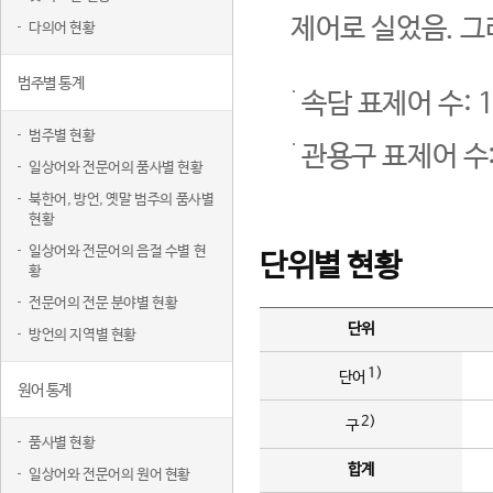
제어로 실었음. 그
다의어 현황
범주별 통계
속담 표제어 수: 1
범주별 현황
관용구 표제어 수:
일상어와 전문어의 품사별 현황
북한어, 방언, 옛말 범주의 품사별
현황
일상어와 전문어의 음절 수별 현
단위별 현황
황
전문어의 전문 분야별 현황
단위
방언의 지역별 현황
1)
단어
원어 통계
2)
구
품사별 현황
합계
일상어와 전문어의 원어 현황