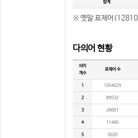
합계
※ 옛말 표제어(1281
다의어 현황
의미
표제어 수
개수
1
1054629
2
89532
3
26601
4
11460
5
5020