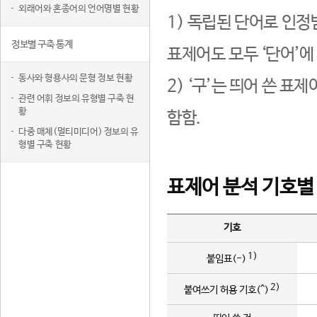
외래어와 혼종어의 언어명별 현황
1) 독립된 단어로 인정
정보별 구축 통계
표제어도 모두 ‘단어’에
동사와 형용사의 문형 정보 현황
2) ‘구’는 띄어 쓴 표
관련 어휘 정보의 유형별 구축 현
황
함함.
다중 매체(멀티미디어) 정보의 유
형별 구축 현황
표제어 분석 기호별
기호
1)
붙임표(-)
2)
붙여쓰기 허용 기호(^)