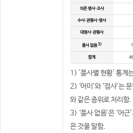
의존 명사·조사
수사·관형사·명사
대명사·관형사
3)
품사 없음
합계
4
1) '품사별 현황' 통계
2) ‘어미’와 ‘접사’
와 같은 층위로 처리함.
3) ‘품사 없음’은 ‘어
은 것을 말함.