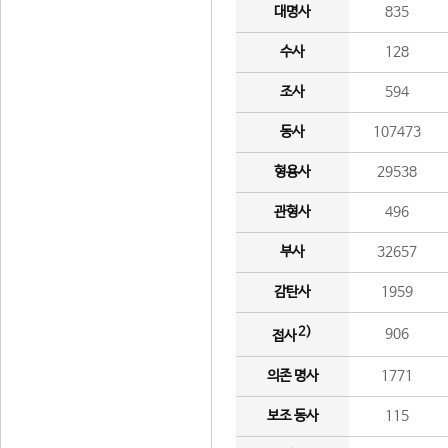
대명사
835
수사
128
조사
594
동사
107473
형용사
29538
관형사
496
부사
32657
감탄사
1959
2)
906
접사
의존 명사
1771
보조 동사
115