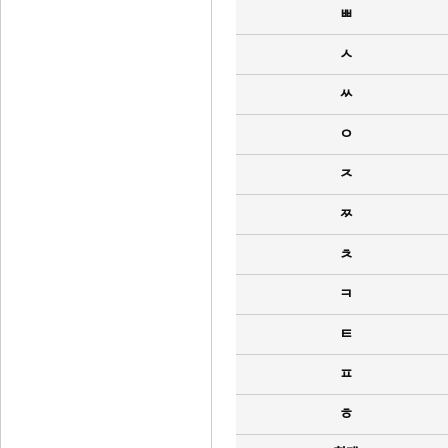
ㅃ
ㅅ
ㅆ
ㅇ
ㅈ
ㅉ
ㅊ
ㅋ
ㅌ
ㅍ
ㅎ