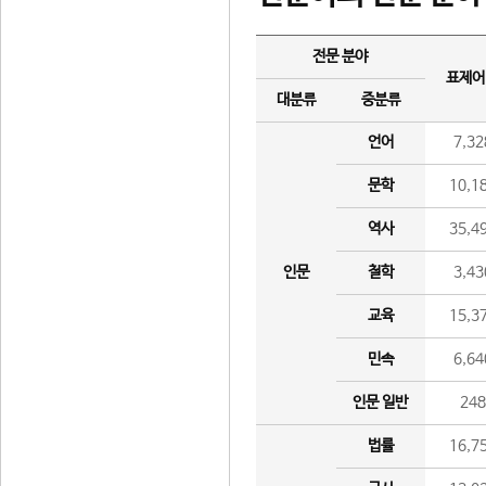
전문 분야
표제어
대분류
중분류
언어
7,32
문학
10,1
역사
35,4
인문
철학
3,43
교육
15,3
민속
6,64
인문 일반
24
법률
16,7