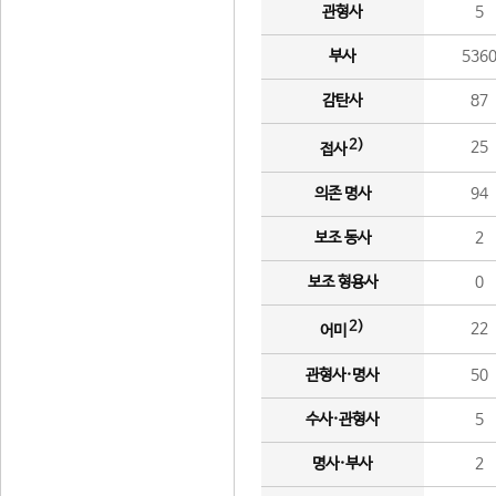
관형사
5
부사
536
감탄사
87
2)
25
접사
의존 명사
94
보조 동사
2
보조 형용사
0
2)
22
어미
관형사·명사
50
수사·관형사
5
명사·부사
2