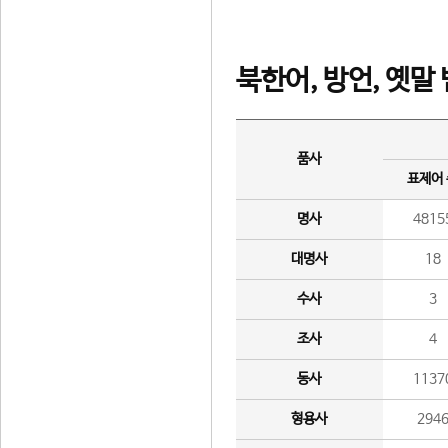
북한어, 방언, 옛말
품사
표제어
명사
4815
대명사
18
수사
3
조사
4
동사
1137
형용사
294