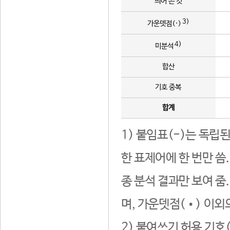
띄어 쓴 것
3)
가운뎃점(·)
4)
미분석
합산
기호 중복
합계
1) 붙임표(-)는 독립
한 표제어에 한 번만 씀
종 분석 결과만 보여 줌
며, 가운뎃점(•) 이외
2) 붙여쓰기 허용 기호