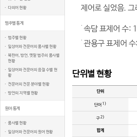
제어로 실었음. 그
다의어 현황
범주별 통계
속담 표제어 수: 1
범주별 현황
관용구 표제어 수:
일상어와 전문어의 품사별 현황
북한어, 방언, 옛말 범주의 품사별
현황
일상어와 전문어의 음절 수별 현
단위별 현황
황
전문어의 전문 분야별 현황
단위
방언의 지역별 현황
1)
단어
원어 통계
2)
구
품사별 현황
합계
일상어와 전문어의 원어 현황