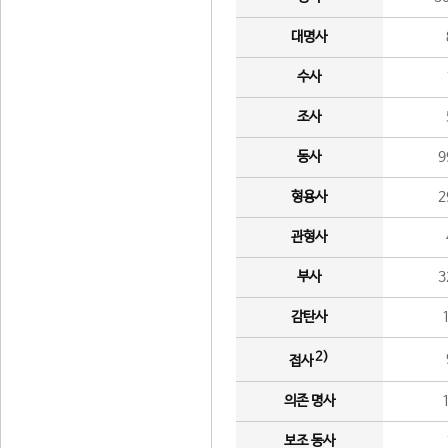
대명사
수사
조사
동사
9
형용사
2
관형사
부사
3
감탄사
2)
접사
의존 명사
보조 동사