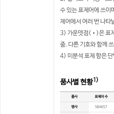
수 있는 표제어에 쓰이며
제어에서 여러 번 나타날
3) 가운뎃점(•)은 표
줌. 다른 기호와 함께 쓰
4) 미분석 표제 항은 
1)
품사별 현황
품사
표제어 수
명사
584657