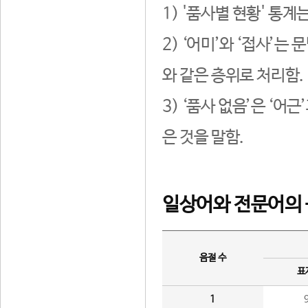
1) '품사별 현황' 통계
2) ‘어미’와 ‘접사’
와 같은 층위로 처리함.
3) ‘품사 없음’은 ‘어
은 것을 말함.
일상어와 전문어의 
음절 수
표
1