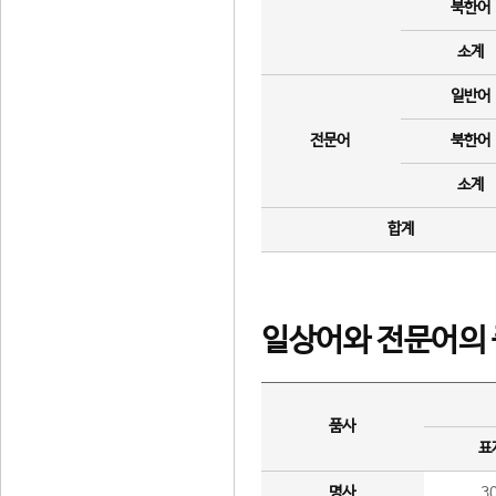
북한어
소계
일반어
전문어
북한어
소계
합계
일상어와 전문어의 
품사
표
명사
3