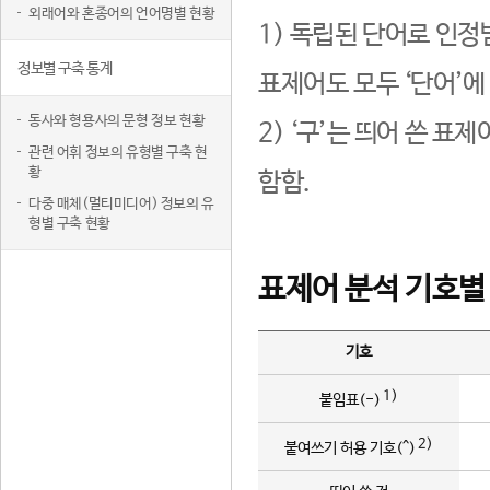
외래어와 혼종어의 언어명별 현황
1) 독립된 단어로 인정
정보별 구축 통계
표제어도 모두 ‘단어’에
동사와 형용사의 문형 정보 현황
2) ‘구’는 띄어 쓴 표
관련 어휘 정보의 유형별 구축 현
황
함함.
다중 매체(멀티미디어) 정보의 유
형별 구축 현황
표제어 분석 기호별
기호
1)
붙임표(-)
2)
붙여쓰기 허용 기호(^)