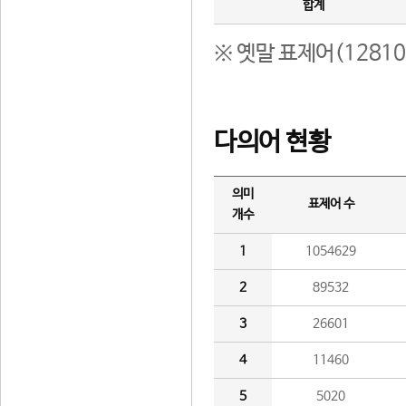
합계
※ 옛말 표제어(1281
다의어 현황
의미
표제어 수
개수
1
1054629
2
89532
3
26601
4
11460
5
5020