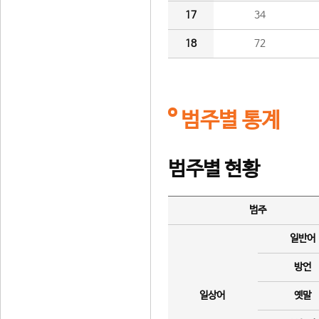
17
34
18
72
범주별 통계
범주별 현황
범주
일반어
방언
일상어
옛말