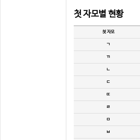
첫 자모별 현황
첫 자모
ㄱ
ㄲ
ㄴ
ㄷ
ㄸ
ㄹ
ㅁ
ㅂ