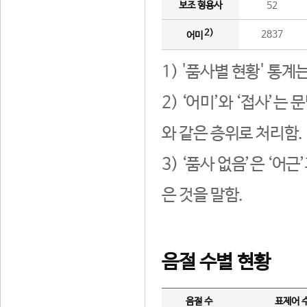
보조 형용사
52
2)
2837
어미
1) '품사별 현황' 통계
2) ‘어미’와 ‘접사’
와 같은 층위로 처리함.
3) ‘품사 없음’은 ‘어
은 것을 말함.
음절 수별 현황
음절 수
표제어 