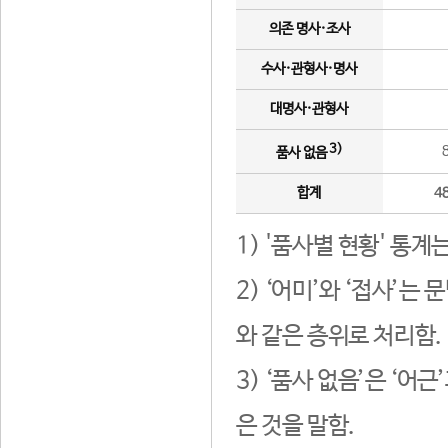
의존 명사·조사
수사·관형사·명사
대명사·관형사
3)
품사 없음
합계
4
1) '품사별 현황' 통계
2) ‘어미’와 ‘접사’
와 같은 층위로 처리함.
3) ‘품사 없음’은 ‘어
은 것을 말함.