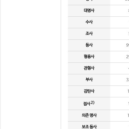
대명사
수사
조사
동사
9
형용사
2
관형사
부사
3
감탄사
2)
접사
의존 명사
보조 동사