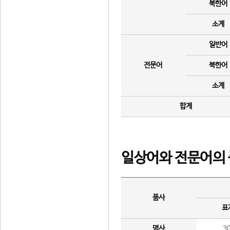
북한어
소계
일반어
전문어
북한어
소계
합계
일상어와 전문어의 
품사
표
명사
3