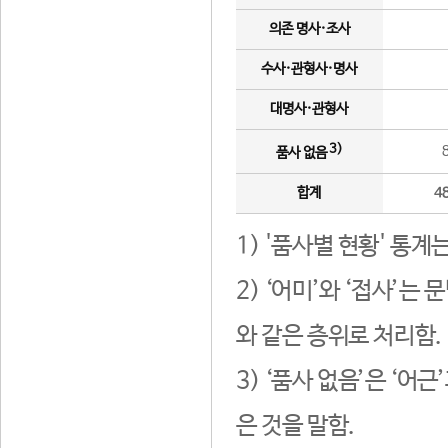
의존 명사·조사
수사·관형사·명사
대명사·관형사
3)
품사 없음
합계
4
1) '품사별 현황' 통계
2) ‘어미’와 ‘접사’
와 같은 층위로 처리함.
3) ‘품사 없음’은 ‘어
은 것을 말함.