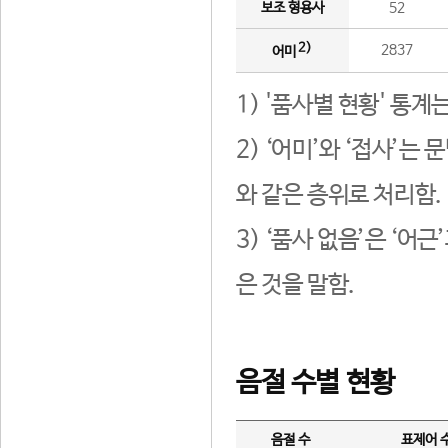
보조 형용사
52
2)
2837
어미
1) '품사별 현황' 통계
2) ‘어미’와 ‘접사’
와 같은 층위로 처리함.
3) ‘품사 없음’은 ‘어
은 것을 말함.
음절 수별 현황
음절 수
표제어 