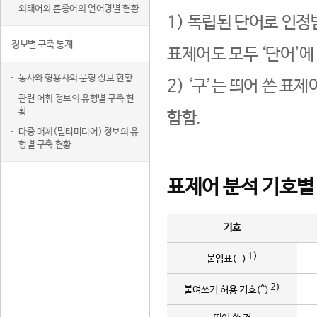
외래어와 혼종어의 언어명별 현황
1) 독립된 단어로 인정
정보별 구축 통계
표제어도 모두 ‘단어’에
동사와 형용사의 문형 정보 현황
2) ‘구’는 띄어 쓴 표
관련 어휘 정보의 유형별 구축 현
황
함함.
다중 매체(멀티미디어) 정보의 유
형별 구축 현황
표제어 분석 기호별
기호
1)
붙임표(-)
2)
붙여쓰기 허용 기호(^)