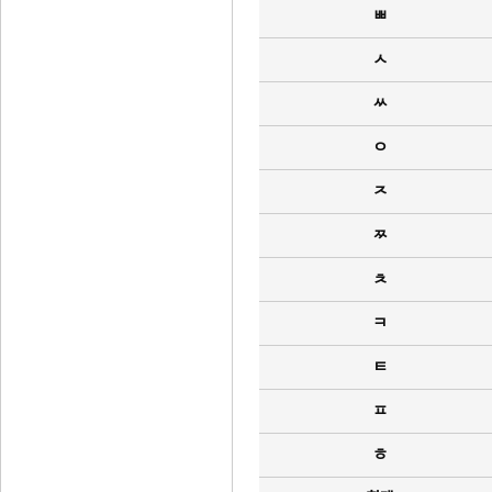
ㅃ
ㅅ
ㅆ
ㅇ
ㅈ
ㅉ
ㅊ
ㅋ
ㅌ
ㅍ
ㅎ