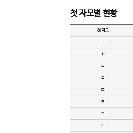
첫 자모별 현황
첫 자모
ㄱ
ㄲ
ㄴ
ㄷ
ㄸ
ㄹ
ㅁ
ㅂ