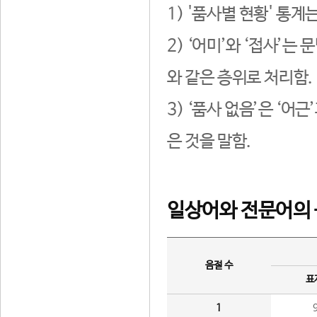
1) '품사별 현황' 통계
2) ‘어미’와 ‘접사’
와 같은 층위로 처리함.
3) ‘품사 없음’은 ‘어
은 것을 말함.
일상어와 전문어의 
음절 수
표
1