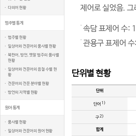
제어로 실었음. 그
다의어 현황
범주별 통계
속담 표제어 수: 1
범주별 현황
관용구 표제어 수:
일상어와 전문어의 품사별 현황
북한어, 방언, 옛말 범주의 품사별
현황
일상어와 전문어의 음절 수별 현
단위별 현황
황
전문어의 전문 분야별 현황
단위
방언의 지역별 현황
1)
단어
원어 통계
2)
구
품사별 현황
합계
일상어와 전문어의 원어 현황