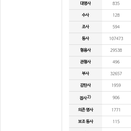
대명사
835
수사
128
조사
594
동사
107473
형용사
29538
관형사
496
부사
32657
감탄사
1959
2)
906
접사
의존 명사
1771
보조 동사
115