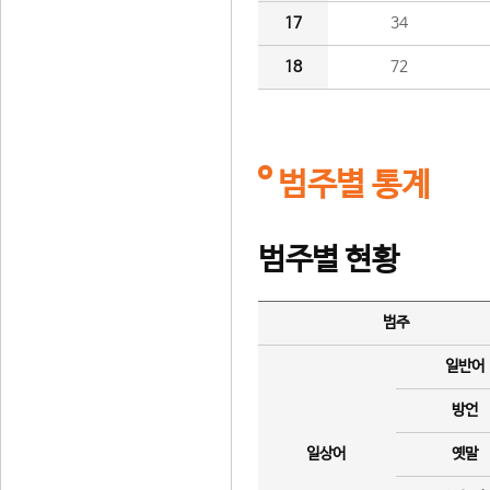
17
34
18
72
범주별 통계
범주별 현황
범주
일반어
방언
일상어
옛말