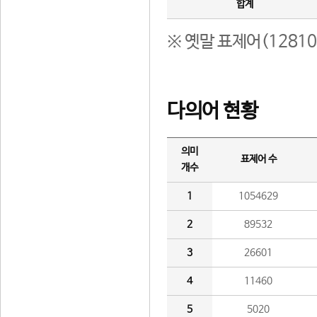
합계
※ 옛말 표제어(1281
다의어 현황
의미
표제어 수
개수
1
1054629
2
89532
3
26601
4
11460
5
5020