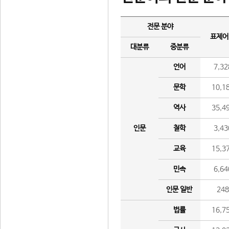
전문 분야
표제어
대분류
중분류
언어
7,32
문학
10,1
역사
35,4
인문
철학
3,43
교육
15,3
민속
6,64
인문 일반
24
법률
16,7