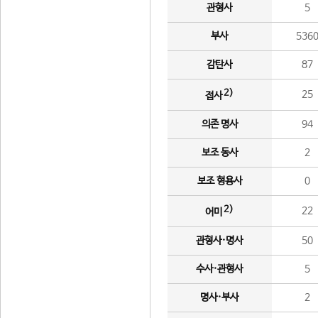
관형사
5
부사
536
감탄사
87
2)
25
접사
의존 명사
94
보조 동사
2
보조 형용사
0
2)
22
어미
관형사·명사
50
수사·관형사
5
명사·부사
2