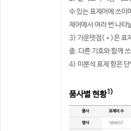
수 있는 표제어에 쓰이며
제어에서 여러 번 나타날
3) 가운뎃점(•)은 표
줌. 다른 기호와 함께 쓰
4) 미분석 표제 항은 
1)
품사별 현황
품사
표제어 수
명사
584657