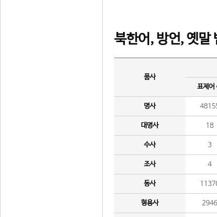
북한어, 방언, 옛말
품사
표제어
명사
4815
대명사
18
수사
3
조사
4
동사
1137
형용사
294