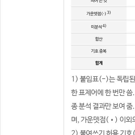
띄어 쓴 것
3)
가운뎃점(·)
4)
미분석
합산
기호 중복
합계
1) 붙임표(-)는 독립
한 표제어에 한 번만 씀
종 분석 결과만 보여 줌
며, 가운뎃점(•) 이외
2) 붙여쓰기 허용 기호