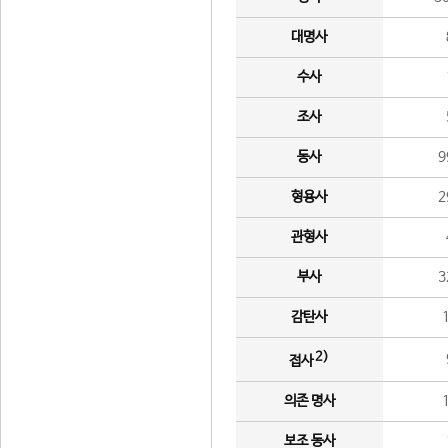
대명사
수사
조사
동사
9
형용사
2
관형사
부사
3
감탄사
2)
접사
의존 명사
보조 동사