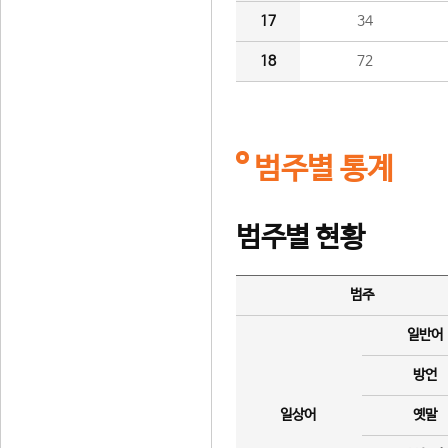
17
34
18
72
범주별 통계
범주별 현황
범주
일반어
방언
일상어
옛말