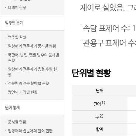
제어로 실었음. 그
다의어 현황
범주별 통계
속담 표제어 수: 1
범주별 현황
관용구 표제어 수:
일상어와 전문어의 품사별 현황
북한어, 방언, 옛말 범주의 품사별
현황
일상어와 전문어의 음절 수별 현
단위별 현황
황
전문어의 전문 분야별 현황
단위
방언의 지역별 현황
1)
단어
원어 통계
2)
구
품사별 현황
합계
일상어와 전문어의 원어 현황