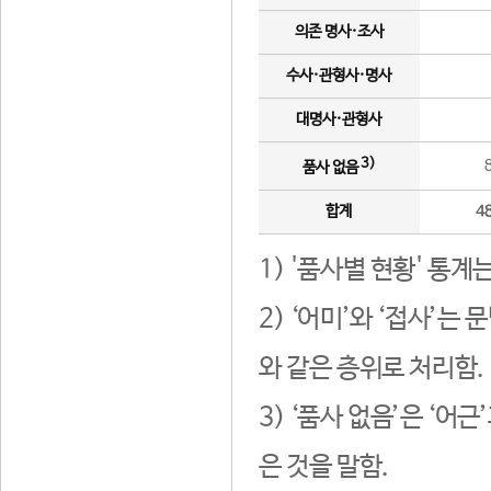
의존 명사·조사
수사·관형사·명사
대명사·관형사
3)
품사 없음
합계
4
1) '품사별 현황' 통계
2) ‘어미’와 ‘접사’
와 같은 층위로 처리함.
3) ‘품사 없음’은 ‘어
은 것을 말함.