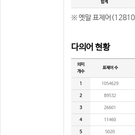
합계
※ 옛말 표제어(1281
다의어 현황
의미
표제어 수
개수
1
1054629
2
89532
3
26601
4
11460
5
5020