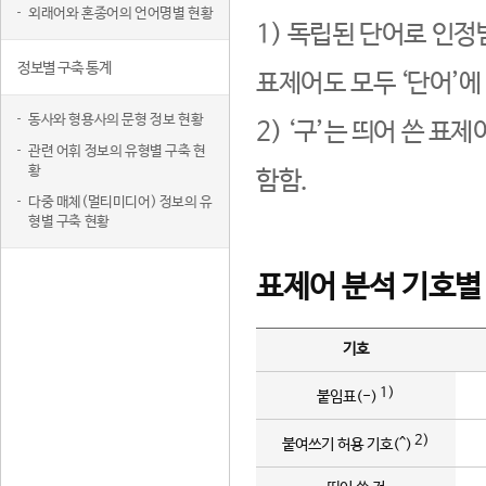
외래어와 혼종어의 언어명별 현황
1) 독립된 단어로 인정
정보별 구축 통계
표제어도 모두 ‘단어’에
동사와 형용사의 문형 정보 현황
2) ‘구’는 띄어 쓴 표
관련 어휘 정보의 유형별 구축 현
황
함함.
다중 매체(멀티미디어) 정보의 유
형별 구축 현황
표제어 분석 기호별
기호
1)
붙임표(-)
2)
붙여쓰기 허용 기호(^)