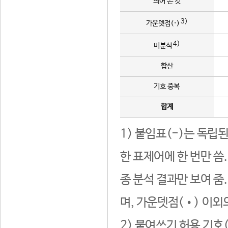
띄어 쓴 것
3)
가운뎃점(·)
4)
미분석
합산
기호 중복
합계
1) 붙임표(-)는 독립
한 표제어에 한 번만 씀
종 분석 결과만 보여 줌
며, 가운뎃점(•) 이외
2) 붙여쓰기 허용 기호