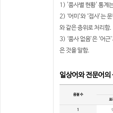
1) '품사별 현황' 통계
2) ‘어미’와 ‘접사’
와 같은 층위로 처리함.
3) ‘품사 없음’은 ‘어
은 것을 말함.
일상어와 전문어의 
음절 수
표
1