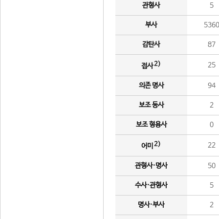
관형사
5
부사
536
감탄사
87
2)
25
접사
의존 명사
94
보조 동사
2
보조 형용사
0
2)
22
어미
관형사·명사
50
수사·관형사
5
명사·부사
2