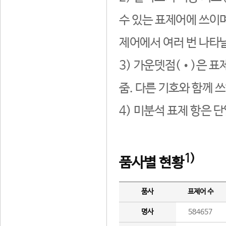
수 있는 표제어에 쓰이며
제어에서 여러 번 나타날
3) 가운뎃점(•)은 표
줌. 다른 기호와 함께 쓰
4) 미분석 표제 항은 
1)
품사별 현황
품사
표제어 수
명사
584657