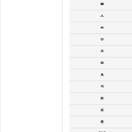
ㅃ
ㅅ
ㅆ
ㅇ
ㅈ
ㅉ
ㅊ
ㅋ
ㅌ
ㅍ
ㅎ