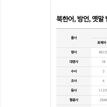
북한어, 방언, 옛말
품사
표제어
명사
4815
대명사
18
수사
3
조사
4
동사
1137
형용사
294