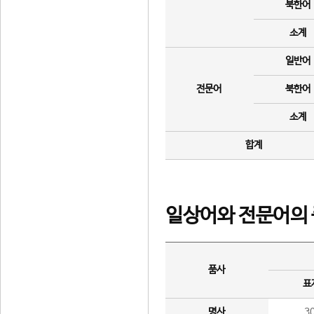
북한어
소계
일반어
전문어
북한어
소계
합계
일상어와 전문어의 
품사
표
명사
3