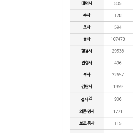
대명사
835
수사
128
조사
594
동사
107473
형용사
29538
관형사
496
부사
32657
감탄사
1959
2)
906
접사
의존 명사
1771
보조 동사
115