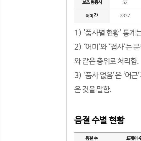
보조 형용사
52
2)
2837
어미
1) '품사별 현황' 통계
2) ‘어미’와 ‘접사’
와 같은 층위로 처리함.
3) ‘품사 없음’은 ‘어
은 것을 말함.
음절 수별 현황
음절 수
표제어 