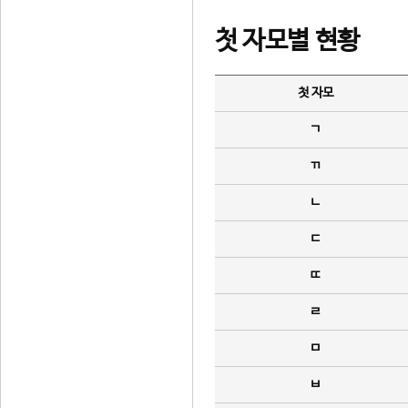
첫 자모별 현황
첫 자모
ㄱ
ㄲ
ㄴ
ㄷ
ㄸ
ㄹ
ㅁ
ㅂ