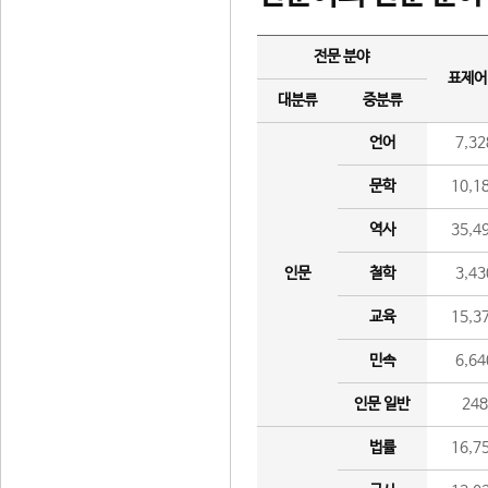
전문 분야
표제어
대분류
중분류
언어
7,32
문학
10,1
역사
35,4
인문
철학
3,43
교육
15,3
민속
6,64
인문 일반
24
법률
16,7