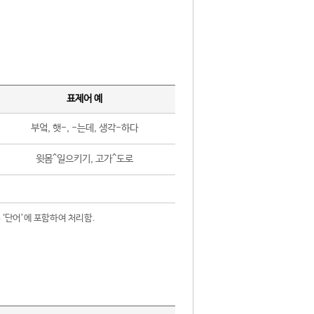
표제어 예
부엌, 햇-, -는데, 생각-하다
윗몸^일으키기, 고가^도로
 ‘단어’에 포함하여 처리함.