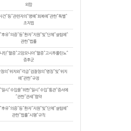
외함
사건^등^관련자의^명예^회복에^관한^특별^
조치법
^후유^의증^등^환자^지원^및^단체^설립에^
관한^법률
니틴^혈증^고암모니아^혈증^고시투룰린뇨^
증후군
청의^위치와^각급^검찰청의^명칭^및^위치
에^관한^규정
^일시^수입을^위한^일시^수입^통관^증서에
^관한^관세^협약
^후유^의증^등^환자^지원^및^단체^설립에^
관한^법률^시행^규칙