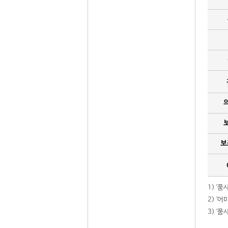
보
1) '
2) ‘
3) ‘