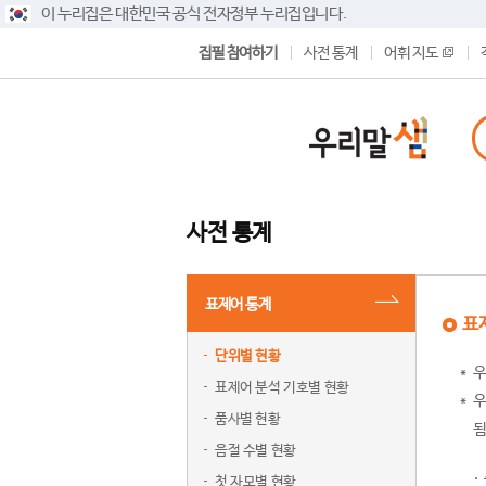
이 누리집은 대한민국 공식 전자정부 누리집입니다.
집필 참여하기
사전 통계
어휘 지도
사전 통계
표제어 통계
표
단위별 현황
우
표제어 분석 기호별 현황
우
품사별 현황
됨
음절 수별 현황
첫 자모별 현황