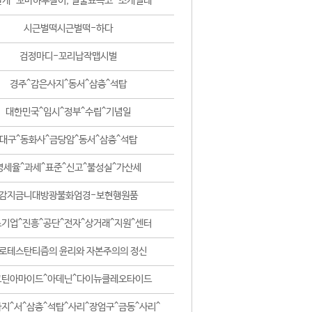
날개-꼬마하루살이, 털줄뾰족코-조개벌레
시근벌떡시근벌떡-하다
검정마디-꼬리납작맵시벌
경주^감은사지^동서^삼층^석탑
대한민국^임시^정부^수립^기념일
대구^동화사^금당암^동서^삼층^석탑
영세율^과세^표준^신고^불성실^가산세
감지금니대방광불화엄경-보현행원품
기업^진흥^공단^전자^상거래^지원^센터
로테스탄티즘의 윤리와 자본주의의 정신
코틴아마이드^아데닌^다이뉴클레오타이드
지^서^삼층^석탑^사리^장엄구^금동^사리^