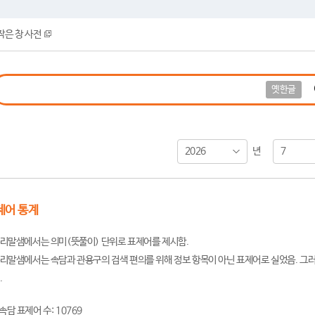
작은 창 사전
옛한글
2026
7
년
제어 통계
리말샘에서는 의미(뜻풀이) 단위로 표제어를 제시함.
리말샘에서는 속담과 관용구의 검색 편의를 위해 정보 항목이 아닌 표제어로 실었음. 그러
.
속담 표제어 수: 10769