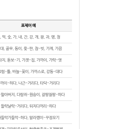
표제어 예
, 먹, 숯, 가, 내, 간, 강, 개, 광, 과, 명, 청
대, 골무, 동이, 윷-판, 참-빗, 가게, 가끔
지, 돋보-기, 가겟-집, 가까이, 가락-엿
럼-틀, 바늘-꽂이, 가까스로, 강동-대다
까이-하다, 나근-거리다, 타닥-거리다
-할아버지, 다람쥐-원숭이, 갈팡질팡-하다
들락날락-거리다, 뒤치다꺼리-하다
가들막가들막-하다, 말라깽이-꾸정모기