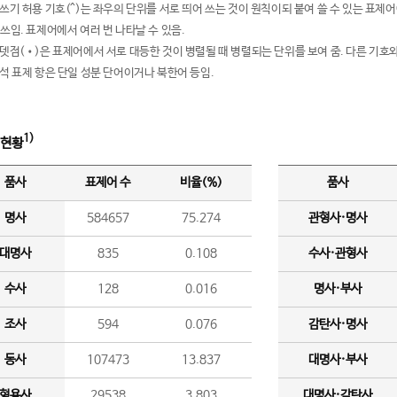
여쓰기 허용 기호(^)는 좌우의 단위를 서로 띄어 쓰는 것이 원칙이되 붙여 쓸 수 있는 표
 쓰임. 표제어에서 여러 번 나타날 수 있음.
운뎃점(•)은 표제어에서 서로 대등한 것이 병렬될 때 병렬되는 단위를 보여 줌. 다른 기호와
분석 표제 항은 단일 성분 단어이거나 북한어 등임.
1)
 현황
품사
표제어 수
비율(%)
품사
명사
584657
75.274
관형사·명사
대명사
835
0.108
수사·관형사
수사
128
0.016
명사·부사
조사
594
0.076
감탄사·명사
동사
107473
13.837
대명사·부사
형용사
29538
3.803
대명사·감탄사