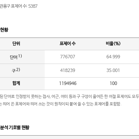
관용구 표제어 수: 5387
 현황
단위
표제어 수
비율(%)
1)
776707
64.999
단어
2)
418239
35.001
구
합계
1194946
100
립된 단어로 인정받지 못하는 접사, 어근, 어미 등과 구 구성이 줄어든 한 어절 표제어도 모두
구’는 띄어 쓴 표제어와 띄어 쓰는 것이 원칙이되 붙여 쓸 수 있는 표제어를 포함함.
 분석 기호별 현황