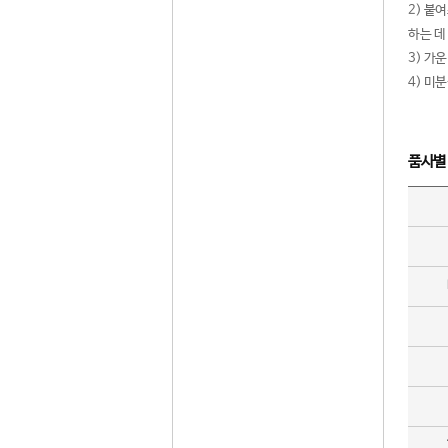
2) 붙
하는 데
3) 가
4) 미
품사별