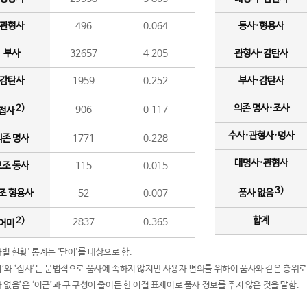
관형사
496
0.064
동사·형용사
부사
32657
4.205
관형사·감탄사
감탄사
1959
0.252
부사·감탄사
의존 명사·조사
2)
906
0.117
접사
수사·관형사·명사
의존 명사
1771
0.228
대명사·관형사
보조 동사
115
0.015
3)
조 형용사
52
0.007
품사 없음
합계
2)
2837
0.365
어미
품사별 현황' 통계는 '단어'를 대상으로 함.
어미’와 ‘접사’는 문법적으로 품사에 속하지 않지만 사용자 편의를 위하여 품사와 같은 층위로
품사 없음’은 ‘어근’과 구 구성이 줄어든 한 어절 표제어로 품사 정보를 주지 않은 것을 말함.