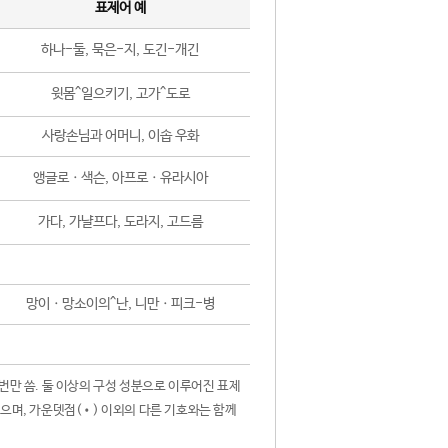
표제어 예
하나-둘, 묵은-지, 도긴-개긴
윗몸^일으키기, 고가^도로
사랑손님과 어머니, 이솝 우화
앵글로ㆍ색슨, 아프로ㆍ유라시아
가다, 가냘프다, 도라지, 고드름
망이ㆍ망소이의^난, 니만ㆍ피크-병
 번만 씀. 둘 이상의 구성 성분으로 이루어진 표제
않으며, 가운뎃점(•) 이외의 다른 기호와는 함께