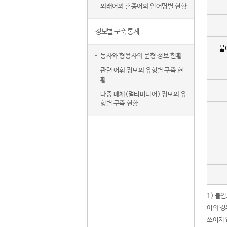
외래어와 혼종어의 언어명별 현황
정보별 구축 통계
붙
동사와 형용사의 문형 정보 현황
관련 어휘 정보의 유형별 구축 현
황
다중 매체(멀티미디어) 정보의 유
형별 구축 현황
1) 붙
어의 경
쓰이지 