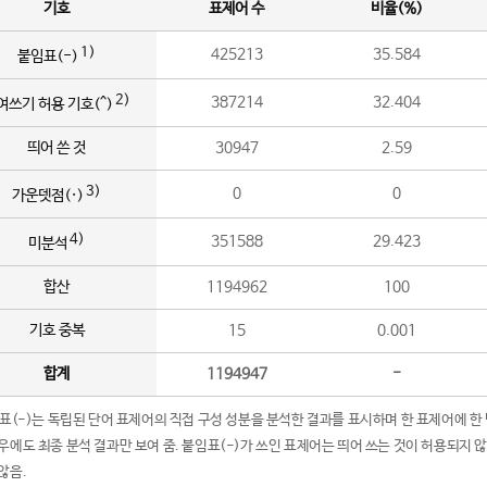
기호
표제어 수
비율(%)
1)
425213
35.584
붙임표(-)
2)
387214
32.404
여쓰기 허용 기호(^)
띄어 쓴 것
30947
2.59
3)
0
0
가운뎃점(·)
4)
351588
29.423
미분석
합산
1194962
100
기호 중복
15
0.001
합계
1194947
-
임표(-)는 독립된 단어 표제어의 직접 구성 성분을 분석한 결과를 표시하며 한 표제어에 한
우에도 최종 분석 결과만 보여 줌. 붙임표(-)가 쓰인 표제어는 띄어 쓰는 것이 허용되지 
않음.