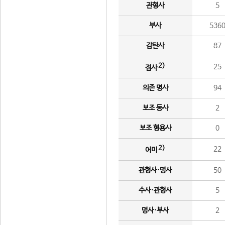
관형사
5
부사
536
감탄사
87
2)
25
접사
의존 명사
94
보조 동사
2
보조 형용사
0
2)
22
어미
관형사·명사
50
수사·관형사
5
명사·부사
2