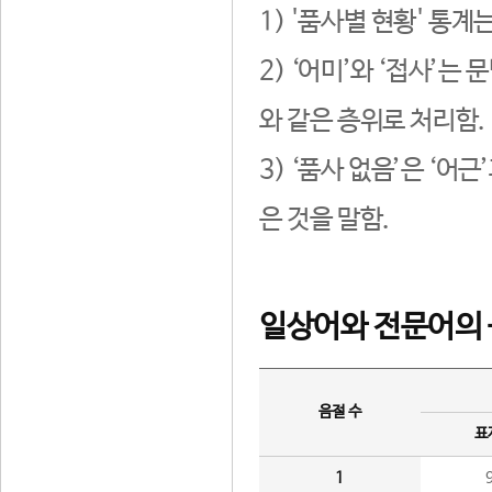
1) '품사별 현황' 통계
2) ‘어미’와 ‘접사’
와 같은 층위로 처리함.
3) ‘품사 없음’은 ‘어
은 것을 말함.
일상어와 전문어의 
음절 수
표
1