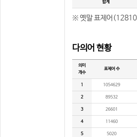
합계
※ 옛말 표제어(1281
다의어 현황
의미
표제어 수
개수
1
1054629
2
89532
3
26601
4
11460
5
5020