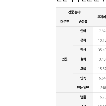
전문 분야
표제어
대분류
중분류
언어
7,32
문학
10,1
역사
35,4
인문
철학
3,43
교육
15,3
민속
6,64
인문 일반
24
법률
16,7