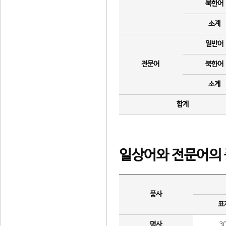
북한어
소계
일반어
전문어
북한어
소계
합계
일상어와 전문어의 
품사
표
명사
3