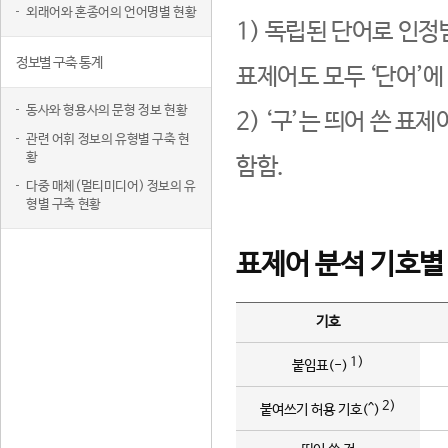
외래어와 혼종어의 언어명별 현황
1) 독립된 단어로 인정
정보별 구축 통계
표제어도 모두 ‘단어’에
동사와 형용사의 문형 정보 현황
2) ‘구’는 띄어 쓴 표
관련 어휘 정보의 유형별 구축 현
황
함함.
다중 매체(멀티미디어) 정보의 유
형별 구축 현황
표제어 분석 기호별
기호
1)
붙임표(-)
2)
붙여쓰기 허용 기호(^)