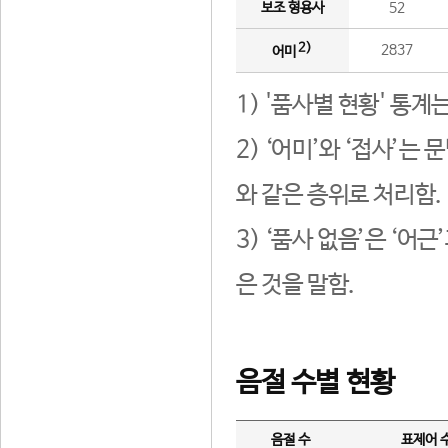
보조 형용사
52
2)
2837
어미
1) '품사별 현황' 통계
2) ‘어미’와 ‘접사’
와 같은 층위로 처리함.
3) ‘품사 없음’은 ‘어
은 것을 말함.
음절 수별 현황
음절 수
표제어 