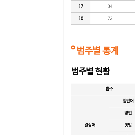
17
34
18
72
범주별 통계
범주별 현황
범주
일반어
방언
일상어
옛말