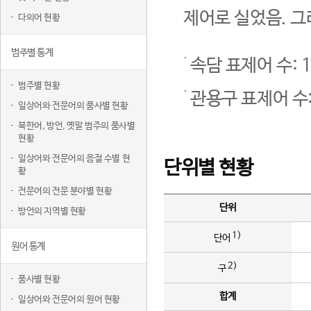
제어로 실었음. 그
다의어 현황
범주별 통계
속담 표제어 수: 1
범주별 현황
관용구 표제어 수:
일상어와 전문어의 품사별 현황
북한어, 방언, 옛말 범주의 품사별
현황
일상어와 전문어의 음절 수별 현
단위별 현황
황
전문어의 전문 분야별 현황
단위
방언의 지역별 현황
1)
단어
원어 통계
2)
구
품사별 현황
합계
일상어와 전문어의 원어 현황