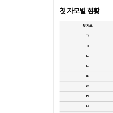
첫 자모별 현황
첫 자모
ㄱ
ㄲ
ㄴ
ㄷ
ㄸ
ㄹ
ㅁ
ㅂ