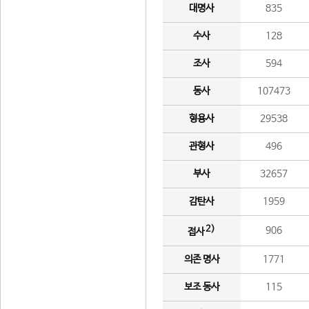
대명사
835
수사
128
조사
594
동사
107473
형용사
29538
관형사
496
부사
32657
감탄사
1959
2)
906
접사
의존 명사
1771
보조 동사
115