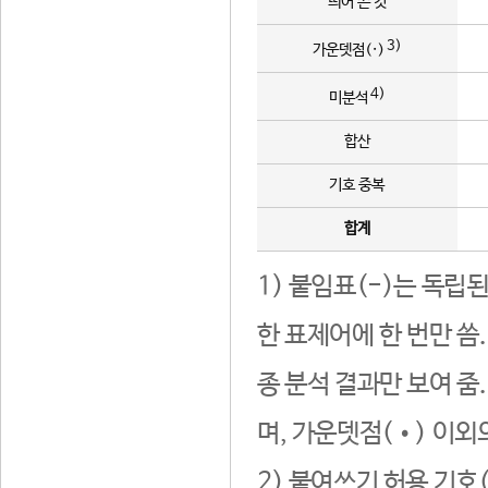
띄어 쓴 것
3)
가운뎃점(·)
4)
미분석
합산
기호 중복
합계
1) 붙임표(-)는 독립
한 표제어에 한 번만 씀
종 분석 결과만 보여 줌
며, 가운뎃점(•) 이외
2) 붙여쓰기 허용 기호