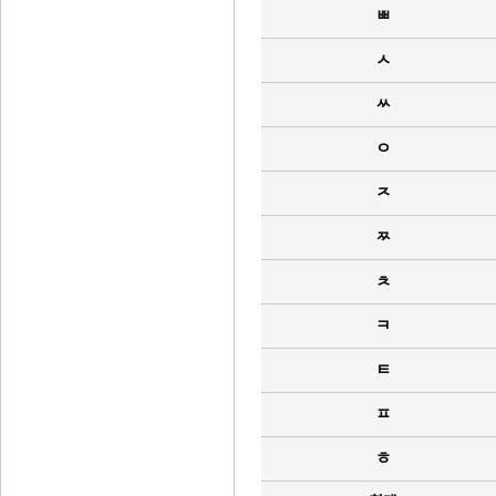
ㅃ
ㅅ
ㅆ
ㅇ
ㅈ
ㅉ
ㅊ
ㅋ
ㅌ
ㅍ
ㅎ