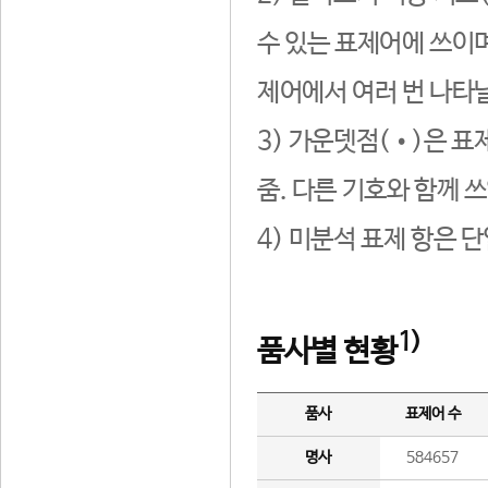
수 있는 표제어에 쓰이며
제어에서 여러 번 나타날
3) 가운뎃점(•)은 표
줌. 다른 기호와 함께 쓰
4) 미분석 표제 항은 
1)
품사별 현황
품사
표제어 수
명사
584657