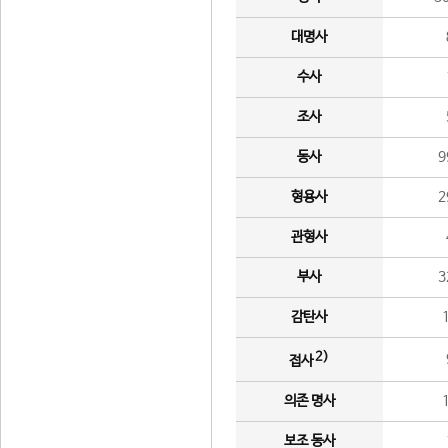
대명사
수사
조사
동사
9
형용사
2
관형사
부사
3
감탄사
2)
접사
의존 명사
보조 동사