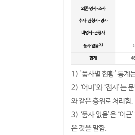
의존 명사·조사
수사·관형사·명사
대명사·관형사
3)
품사 없음
합계
4
1) '품사별 현황' 통계
2) ‘어미’와 ‘접사’
와 같은 층위로 처리함.
3) ‘품사 없음’은 ‘어
은 것을 말함.