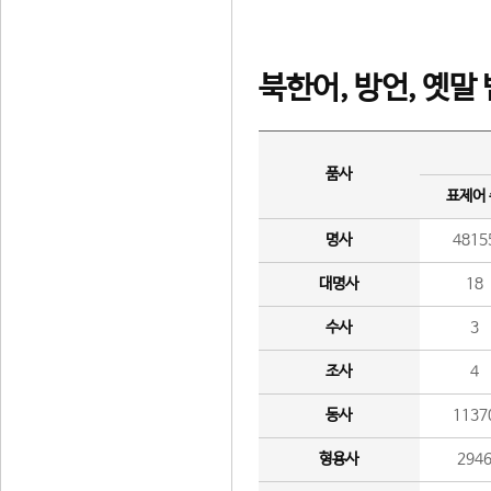
북한어, 방언, 옛말
품사
표제어
명사
4815
대명사
18
수사
3
조사
4
동사
1137
형용사
294