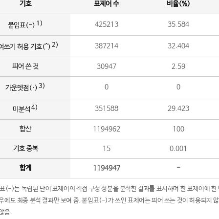
기호
표제어 수
비율(%)
1)
425213
35.584
붙임표(-)
2)
387214
32.404
여쓰기 허용 기호(^)
띄어 쓴 것
30947
2.59
3)
0
0
가운뎃점(·)
4)
351588
29.423
미분석
합산
1194962
100
기호 중복
15
0.001
합계
1194947
-
임표(-)는 독립된 단어 표제어의 직접 구성 성분을 분석한 결과를 표시하며 한 표제어에 한
우에도 최종 분석 결과만 보여 줌. 붙임표(-)가 쓰인 표제어는 띄어 쓰는 것이 허용되지 
않음.