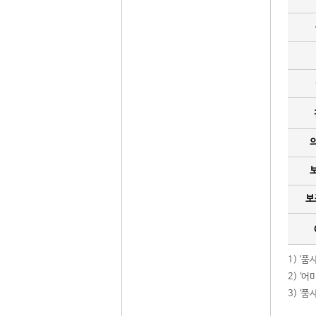
보
1) '
2) ‘
3) ‘