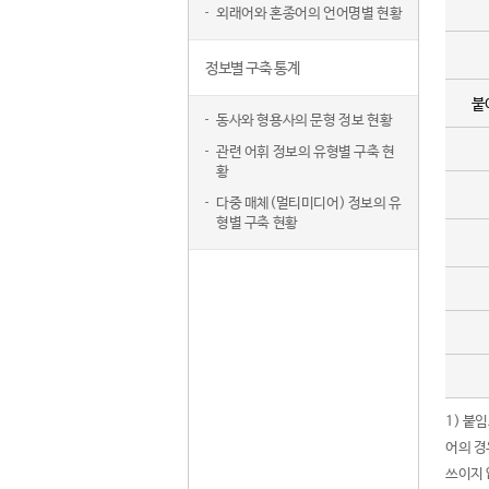
외래어와 혼종어의 언어명별 현황
정보별 구축 통계
붙
동사와 형용사의 문형 정보 현황
관련 어휘 정보의 유형별 구축 현
황
다중 매체(멀티미디어) 정보의 유
형별 구축 현황
1) 붙
어의 경
쓰이지 