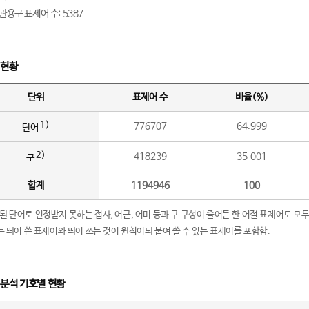
관용구 표제어 수: 5387
 현황
단위
표제어 수
비율(%)
1)
776707
64.999
단어
2)
418239
35.001
구
합계
1194946
100
립된 단어로 인정받지 못하는 접사, 어근, 어미 등과 구 구성이 줄어든 한 어절 표제어도 모두
구’는 띄어 쓴 표제어와 띄어 쓰는 것이 원칙이되 붙여 쓸 수 있는 표제어를 포함함.
 분석 기호별 현황