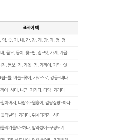
표제어 예
, 먹, 숯, 가, 내, 간, 강, 개, 광, 과, 명, 청
대, 골무, 동이, 윷-판, 참-빗, 가게, 가끔
지, 돋보-기, 가겟-집, 가까이, 가락-엿
럼-틀, 바늘-꽂이, 가까스로, 강동-대다
까이-하다, 나근-거리다, 타닥-거리다
-할아버지, 다람쥐-원숭이, 갈팡질팡-하다
들락날락-거리다, 뒤치다꺼리-하다
가들막가들막-하다, 말라깽이-꾸정모기