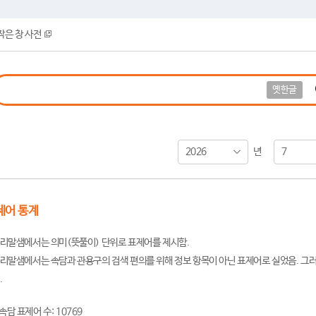
작은 창 사전
옛한글
2026
7
년
제어 통계
리말샘에서는 의미(뜻풀이) 단위로 표제어를 제시함.
리말샘에서는 속담과 관용구의 검색 편의를 위해 정보 항목이 아닌 표제어로 실었음. 그러
.
속담 표제어 수: 10769