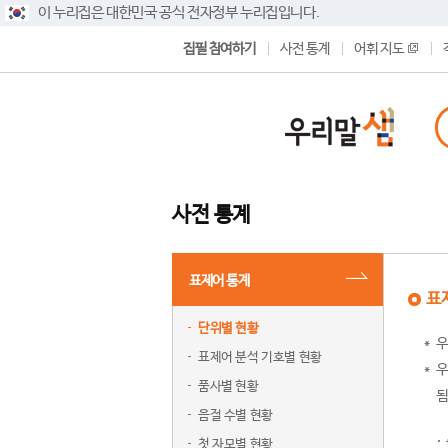
이 누리집은 대한민국 공식 전자정부 누리집입니다.
집필 참여하기
사전 통계
어휘 지도
사전 통계
표제어 통계
표
단위별 현황
우
표제어 분석 기호별 현황
우
품사별 현황
됨
음절 수별 현황
첫 자모별 현황