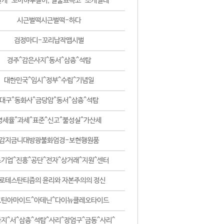
날개-꼬마하루살이, 털줄뾰족코-조개벌레
시근벌떡시근벌떡-하다
검정마디-꼬리납작맵시벌
경주^감은사지^동서^삼층^석탑
대한민국^임시^정부^수립^기념일
대구^동화사^금당암^동서^삼층^석탑
영세율^과세^표준^신고^불성실^가산세
감지금니대방광불화엄경-보현행원품
기업^진흥^공단^전자^상거래^지원^센터
로테스탄티즘의 윤리와 자본주의의 정신
코틴아마이드^아데닌^다이뉴클레오타이드
지^서^삼층^석탑^사리^장엄구^금동^사리^