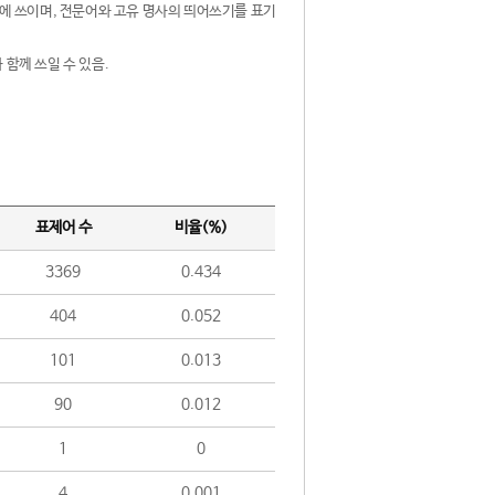
제어에 쓰이며, 전문어와 고유 명사의 띄어쓰기를 표기
 함께 쓰일 수 있음.
표제어 수
비율(%)
3369
0.434
404
0.052
101
0.013
90
0.012
1
0
4
0.001