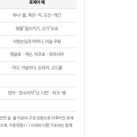
표제어 예
하나-둘, 묵은-지, 도긴-개긴
윗몸^일으키기, 고가^도로
사랑손님과 어머니, 이솝 우화
앵글로ㆍ색슨, 아프로ㆍ유라시아
가다, 가냘프다, 도라지, 고드름
망이ㆍ망소이의^난, 니만ㆍ피크-병
 번만 씀. 둘 이상의 구성 성분으로 이루어진 표제
않으며, 가운뎃점(•) 이외의 다른 기호와는 함께