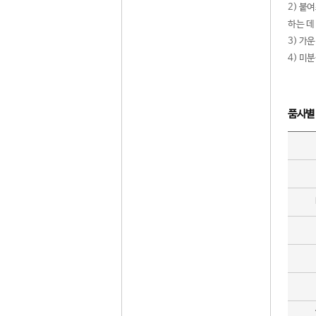
2) 붙
하는 데
3) 가
4) 미
품사별