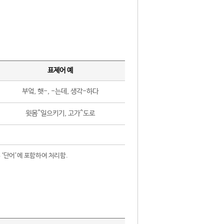
표제어 예
부엌, 햇-, -는데, 생각-하다
윗몸^일으키기, 고가^도로
 ‘단어’에 포함하여 처리함.