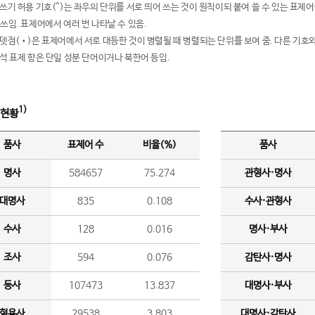
여쓰기 허용 기호(^)는 좌우의 단위를 서로 띄어 쓰는 것이 원칙이되 붙여 쓸 수 있는 표
 쓰임. 표제어에서 여러 번 나타날 수 있음.
운뎃점(•)은 표제어에서 서로 대등한 것이 병렬될 때 병렬되는 단위를 보여 줌. 다른 기호와
분석 표제 항은 단일 성분 단어이거나 북한어 등임.
1)
 현황
품사
표제어 수
비율(%)
품사
명사
584657
75.274
관형사·명사
대명사
835
0.108
수사·관형사
수사
128
0.016
명사·부사
조사
594
0.076
감탄사·명사
동사
107473
13.837
대명사·부사
형용사
29538
3.803
대명사·감탄사