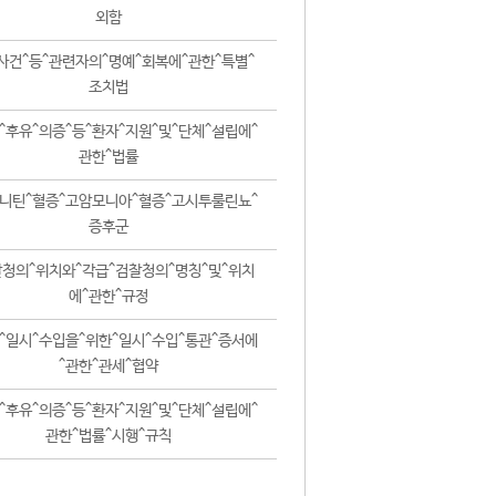
외함
사건^등^관련자의^명예^회복에^관한^특별^
조치법
^후유^의증^등^환자^지원^및^단체^설립에^
관한^법률
니틴^혈증^고암모니아^혈증^고시투룰린뇨^
증후군
청의^위치와^각급^검찰청의^명칭^및^위치
에^관한^규정
^일시^수입을^위한^일시^수입^통관^증서에
^관한^관세^협약
^후유^의증^등^환자^지원^및^단체^설립에^
관한^법률^시행^규칙