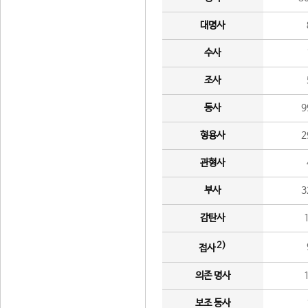
대명사
수사
조사
동사
9
형용사
2
관형사
부사
3
감탄사
2)
접사
의존 명사
보조 동사