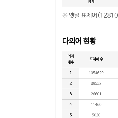
합계
※ 옛말 표제어(1281
다의어 현황
의미
표제어 수
개수
1
1054629
2
89532
3
26601
4
11460
5
5020