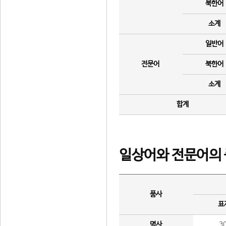
북한어
소계
일반어
전문어
북한어
소계
합계
일상어와 전문어의 
품사
표
명사
3