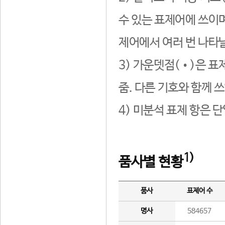
수 있는 표제어에 쓰이며
제어에서 여러 번 나타날
3) 가운뎃점(•)은 표
줌. 다른 기호와 함께 쓰
4) 미분석 표제 항은 
1)
품사별 현황
품사
표제어 수
명사
584657