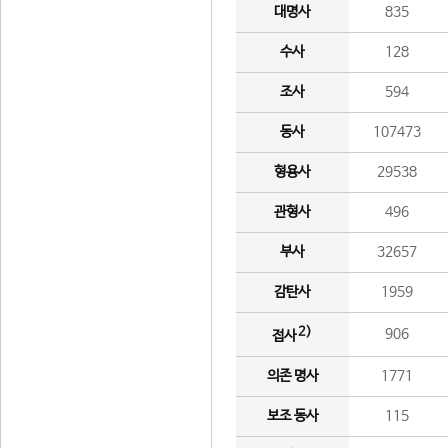
대명사
835
수사
128
조사
594
동사
107473
형용사
29538
관형사
496
부사
32657
감탄사
1959
2)
906
접사
의존 명사
1771
보조 동사
115