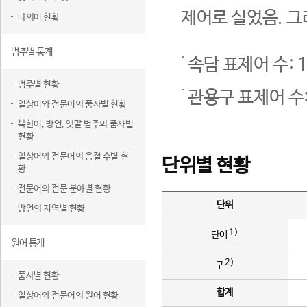
제어로 실었음. 그
다의어 현황
범주별 통계
속담 표제어 수: 1
범주별 현황
관용구 표제어 수:
일상어와 전문어의 품사별 현황
북한어, 방언, 옛말 범주의 품사별
현황
일상어와 전문어의 음절 수별 현
단위별 현황
황
전문어의 전문 분야별 현황
단위
방언의 지역별 현황
1)
단어
원어 통계
2)
구
품사별 현황
합계
일상어와 전문어의 원어 현황