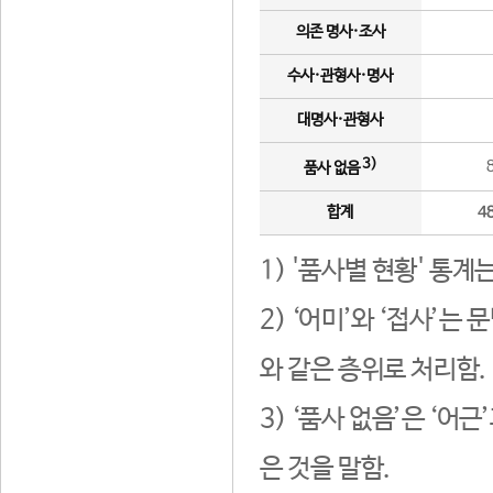
의존 명사·조사
수사·관형사·명사
대명사·관형사
3)
품사 없음
합계
4
1) '품사별 현황' 통계
2) ‘어미’와 ‘접사’
와 같은 층위로 처리함.
3) ‘품사 없음’은 ‘어
은 것을 말함.