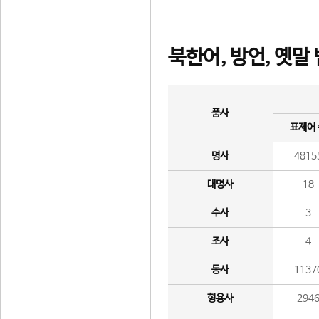
북한어, 방언, 옛말
품사
표제어
명사
4815
대명사
18
수사
3
조사
4
동사
1137
형용사
294