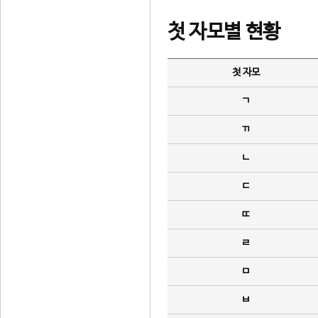
첫 자모별 현황
첫 자모
ㄱ
ㄲ
ㄴ
ㄷ
ㄸ
ㄹ
ㅁ
ㅂ