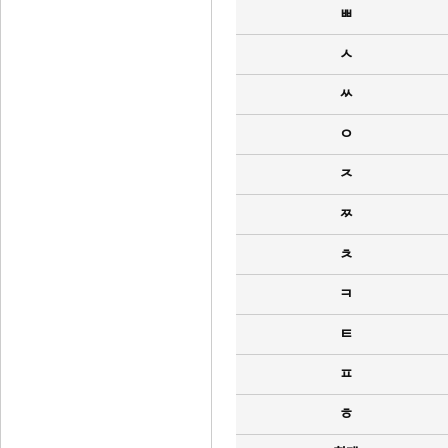
ㅃ
ㅅ
ㅆ
ㅇ
ㅈ
ㅉ
ㅊ
ㅋ
ㅌ
ㅍ
ㅎ