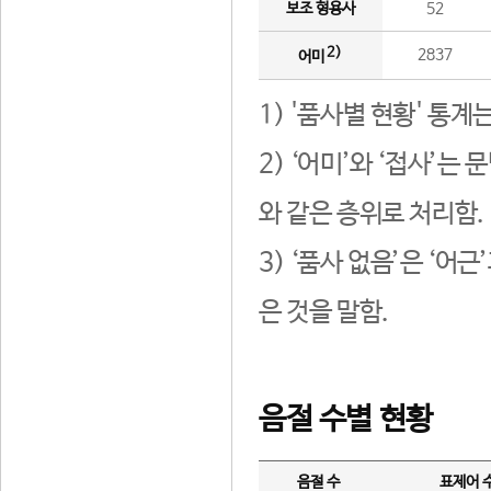
보조 형용사
52
2)
2837
어미
1) '품사별 현황' 통계
2) ‘어미’와 ‘접사’
와 같은 층위로 처리함.
3) ‘품사 없음’은 ‘어
은 것을 말함.
음절 수별 현황
음절 수
표제어 