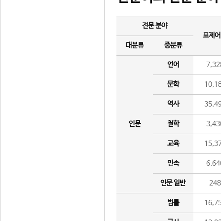
전문 분야
표제어
대분류
중분류
언어
7,32
문학
10,1
역사
35,4
인문
철학
3,43
교육
15,3
민속
6,64
인문 일반
24
법률
16,7