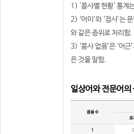
1) '품사별 현황' 통계
2) ‘어미’와 ‘접사’
와 같은 층위로 처리함.
3) ‘품사 없음’은 ‘어
은 것을 말함.
일상어와 전문어의 
음절 수
표
1