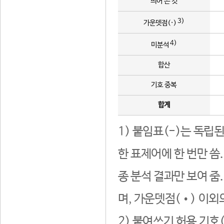
띄어 쓴 것
3)
가운뎃점(·)
4)
미분석
합산
기호 중복
합계
1) 붙임표(-)는 독립
한 표제어에 한 번만 씀
종 분석 결과만 보여 줌
며, 가운뎃점(•) 이외
2) 붙여쓰기 허용 기호