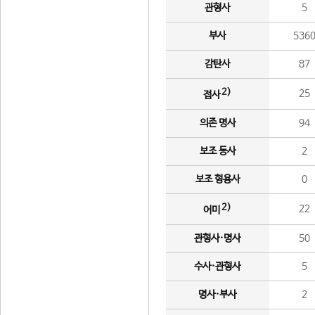
관형사
5
부사
536
감탄사
87
2)
25
접사
의존 명사
94
보조 동사
2
보조 형용사
0
2)
22
어미
관형사·명사
50
수사·관형사
5
명사·부사
2