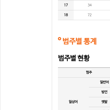
17
34
18
72
범주별 통계
범주별 현황
범주
일반어
방언
일상어
옛말