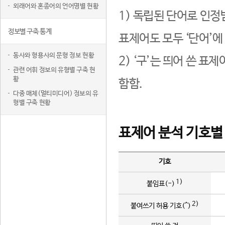
외래어와 혼종어의 언어명별 현황
1) 독립된 단어로 인정
정보별 구축 통계
표제어도 모두 ‘단어’에
동사와 형용사의 문형 정보 현황
2) ‘구’는 띄어 쓴 표
관련 어휘 정보의 유형별 구축 현
황
함함.
다중 매체(멀티미디어) 정보의 유
형별 구축 현황
표제어 분석 기호별
기호
1)
붙임표(-)
2)
붙여쓰기 허용 기호(^)