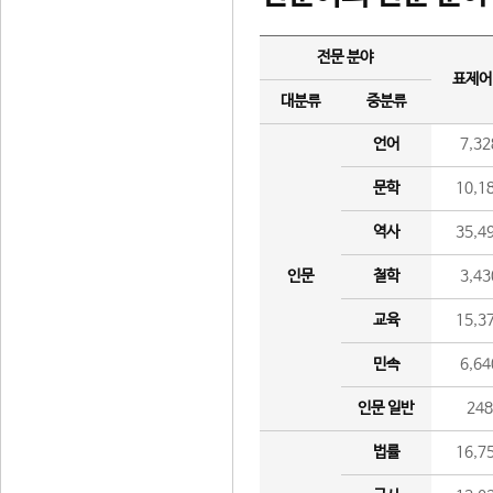
전문 분야
표제어
대분류
중분류
언어
7,32
문학
10,1
역사
35,4
인문
철학
3,43
교육
15,3
민속
6,64
인문 일반
24
법률
16,7