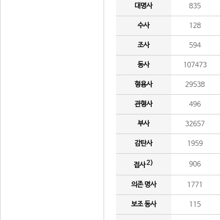
대명사
835
수사
128
조사
594
동사
107473
형용사
29538
관형사
496
부사
32657
감탄사
1959
2)
906
접사
의존 명사
1771
보조 동사
115