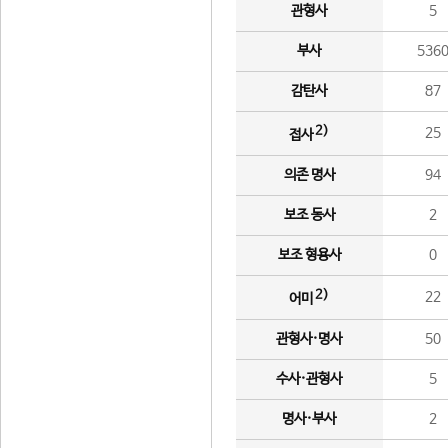
관형사
5
부사
536
감탄사
87
2)
25
접사
의존 명사
94
보조 동사
2
보조 형용사
0
2)
22
어미
관형사·명사
50
수사·관형사
5
명사·부사
2