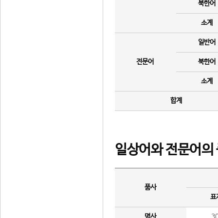
북한어
소계
일반어
전문어
북한어
소계
합계
일상어와 전문어의 
품사
표
명사
3