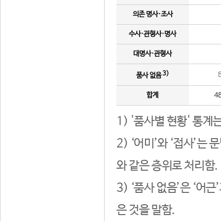
의존 명사·조사
수사·관형사·명사
대명사·관형사
3)
품사 없음
합계
4
1) '품사별 현황' 통계
2) ‘어미’와 ‘접사’
와 같은 층위로 처리함.
3) ‘품사 없음’은 ‘어
은 것을 말함.