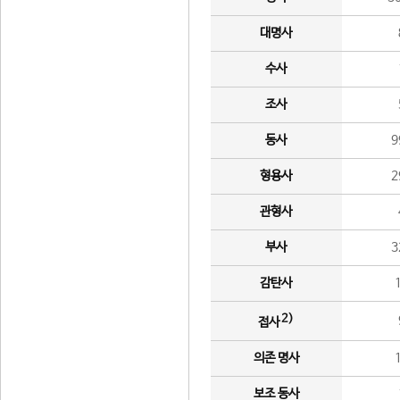
대명사
수사
조사
동사
9
형용사
2
관형사
부사
3
감탄사
2)
접사
의존 명사
보조 동사