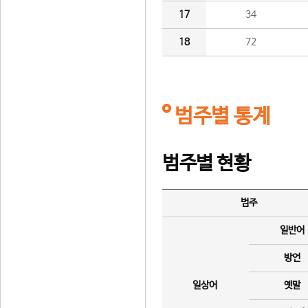
17
34
18
72
범주별 통계
범주별 현황
범주
일반어
방언
일상어
옛말