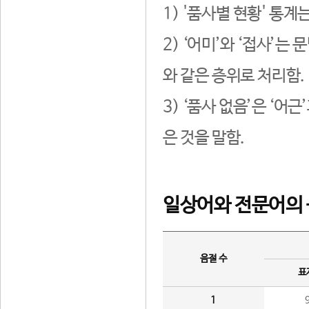
1) '품사별 현황' 통계
2) ‘어미’와 ‘접사’
와 같은 층위로 처리함.
3) ‘품사 없음’은 ‘어
은 것을 말함.
일상어와 전문어의 
음절 수
표
1