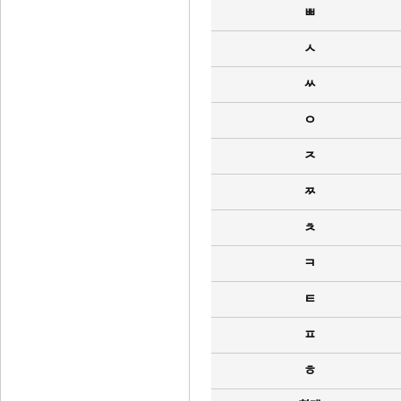
ㅃ
ㅅ
ㅆ
ㅇ
ㅈ
ㅉ
ㅊ
ㅋ
ㅌ
ㅍ
ㅎ