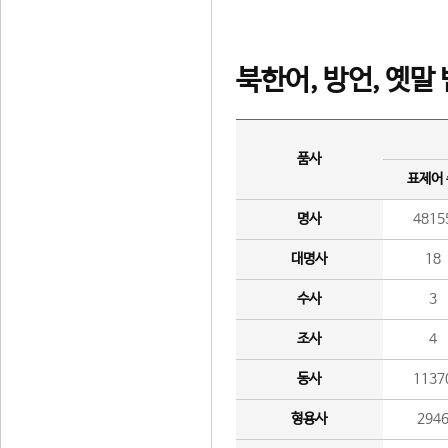
북한어, 방언, 옛말
품사
표제어
명사
4815
대명사
18
수사
3
조사
4
동사
1137
형용사
294