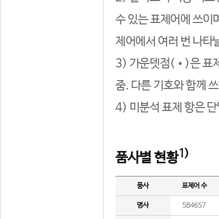
수 있는 표제어에 쓰이며
제어에서 여러 번 나타날
3) 가운뎃점(•)은 표
줌. 다른 기호와 함께 쓰
4) 미분석 표제 항은 
1)
품사별 현황
품사
표제어 수
명사
584657