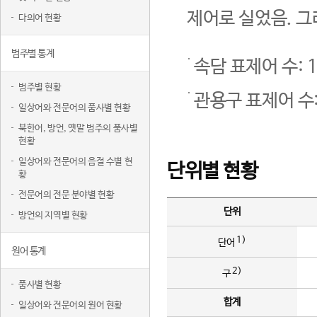
제어로 실었음. 그
다의어 현황
범주별 통계
속담 표제어 수: 1
범주별 현황
관용구 표제어 수:
일상어와 전문어의 품사별 현황
북한어, 방언, 옛말 범주의 품사별
현황
일상어와 전문어의 음절 수별 현
단위별 현황
황
전문어의 전문 분야별 현황
단위
방언의 지역별 현황
1)
단어
원어 통계
2)
구
품사별 현황
합계
일상어와 전문어의 원어 현황