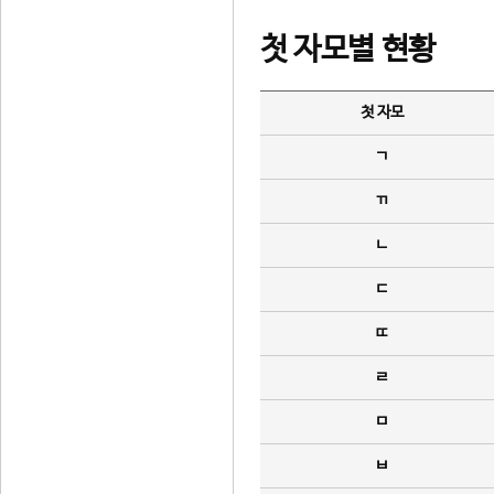
첫 자모별 현황
첫 자모
ㄱ
ㄲ
ㄴ
ㄷ
ㄸ
ㄹ
ㅁ
ㅂ