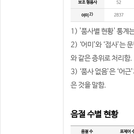
보조 형용사
52
2)
2837
어미
1) '품사별 현황' 통계
2) ‘어미’와 ‘접사’
와 같은 층위로 처리함.
3) ‘품사 없음’은 ‘어
은 것을 말함.
음절 수별 현황
음절 수
표제어 