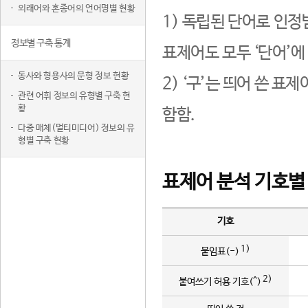
외래어와 혼종어의 언어명별 현황
1) 독립된 단어로 인정
정보별 구축 통계
표제어도 모두 ‘단어’에
동사와 형용사의 문형 정보 현황
2) ‘구’는 띄어 쓴 표
관련 어휘 정보의 유형별 구축 현
황
함함.
다중 매체(멀티미디어) 정보의 유
형별 구축 현황
표제어 분석 기호별
기호
1)
붙임표(-)
2)
붙여쓰기 허용 기호(^)