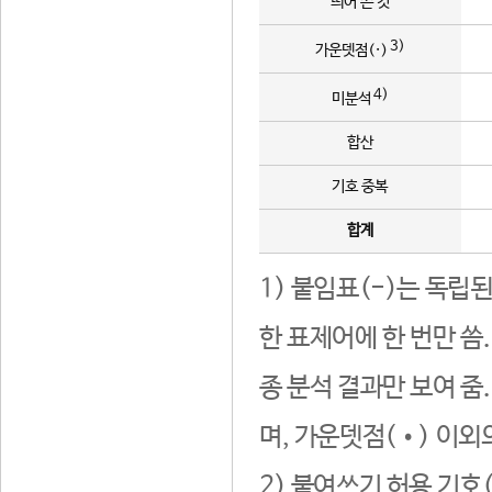
띄어 쓴 것
3)
가운뎃점(·)
4)
미분석
합산
기호 중복
합계
1) 붙임표(-)는 독립
한 표제어에 한 번만 씀
종 분석 결과만 보여 줌
며, 가운뎃점(•) 이외
2) 붙여쓰기 허용 기호