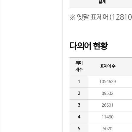
합계
※ 옛말 표제어(1281
다의어 현황
의미
표제어 수
개수
1
1054629
2
89532
3
26601
4
11460
5
5020