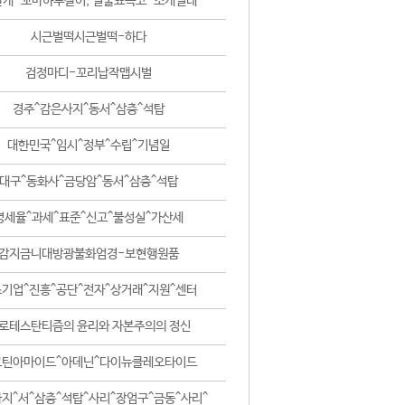
날개-꼬마하루살이, 털줄뾰족코-조개벌레
시근벌떡시근벌떡-하다
검정마디-꼬리납작맵시벌
경주^감은사지^동서^삼층^석탑
대한민국^임시^정부^수립^기념일
대구^동화사^금당암^동서^삼층^석탑
영세율^과세^표준^신고^불성실^가산세
감지금니대방광불화엄경-보현행원품
기업^진흥^공단^전자^상거래^지원^센터
로테스탄티즘의 윤리와 자본주의의 정신
코틴아마이드^아데닌^다이뉴클레오타이드
지^서^삼층^석탑^사리^장엄구^금동^사리^