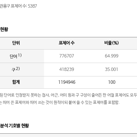
관용구 표제어 수: 5387
 현황
단위
표제어 수
비율(%)
1)
776707
64.999
단어
2)
418239
35.001
구
합계
1194946
100
립된 단어로 인정받지 못하는 접사, 어근, 어미 등과 구 구성이 줄어든 한 어절 표제어도 모두
구’는 띄어 쓴 표제어와 띄어 쓰는 것이 원칙이되 붙여 쓸 수 있는 표제어를 포함함.
 분석 기호별 현황