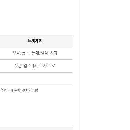
표제어 예
부엌, 햇-, -는데, 생각-하다
윗몸^일으키기, 고가^도로
 ‘단어’에 포함하여 처리함.