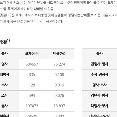
여쓰기 허용 기호(^)는 좌우의 단위를 서로 띄어 쓰는 것이 원칙이되 붙여 쓸 수 있는 표
 쓰임. 표제어에서 여러 번 나타날 수 있음.
운뎃점(•)은 표제어에서 서로 대등한 것이 병렬될 때 병렬되는 단위를 보여 줌. 다른 기호와
분석 표제 항은 단일 성분 단어이거나 북한어 등임.
1)
 현황
품사
표제어 수
비율(%)
품사
명사
584657
75.274
관형사·명사
대명사
835
0.108
수사·관형사
수사
128
0.016
명사·부사
조사
594
0.076
감탄사·명사
동사
107473
13.837
대명사·부사
형용사
29538
3.803
대명사·감탄사