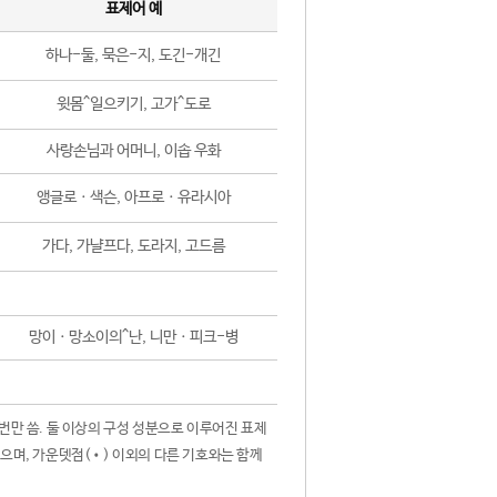
표제어 예
하나-둘, 묵은-지, 도긴-개긴
윗몸^일으키기, 고가^도로
사랑손님과 어머니, 이솝 우화
앵글로ㆍ색슨, 아프로ㆍ유라시아
가다, 가냘프다, 도라지, 고드름
망이ㆍ망소이의^난, 니만ㆍ피크-병
 번만 씀. 둘 이상의 구성 성분으로 이루어진 표제
않으며, 가운뎃점(•) 이외의 다른 기호와는 함께