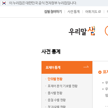
이 누리집은 대한민국 공식 전자정부 누리집입니다.
집필 참여하기
사전 통계
어휘 지도
사전 통계
표제어 통계
표
단위별 현황
우
표제어 분석 기호별 현황
우
품사별 현황
됨
음절 수별 현황
첫 자모별 현황