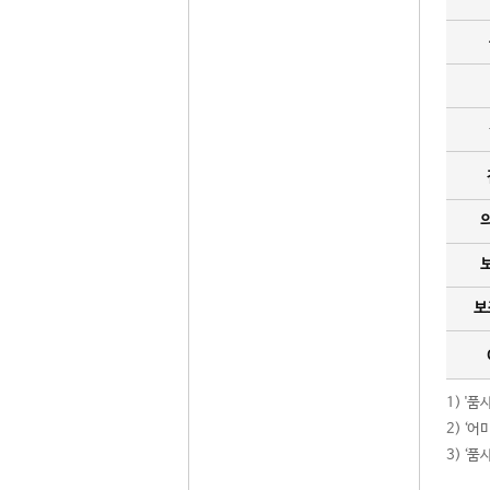
보
1) '
2) ‘
3) ‘