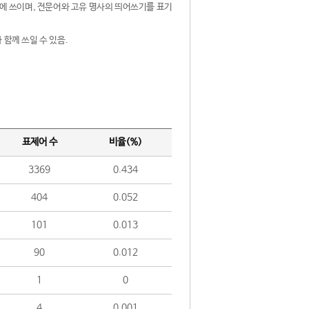
제어에 쓰이며, 전문어와 고유 명사의 띄어쓰기를 표기
 함께 쓰일 수 있음.
표제어 수
비율(%)
3369
0.434
404
0.052
101
0.013
90
0.012
1
0
4
0.001