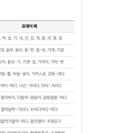
표제어 예
, 먹, 숯, 가, 내, 간, 강, 개, 광, 과, 명, 청
대, 골무, 동이, 윷-판, 참-빗, 가게, 가끔
지, 돋보-기, 가겟-집, 가까이, 가락-엿
럼-틀, 바늘-꽂이, 가까스로, 강동-대다
까이-하다, 나근-거리다, 타닥-거리다
-할아버지, 다람쥐-원숭이, 갈팡질팡-하다
들락날락-거리다, 뒤치다꺼리-하다
가들막가들막-하다, 말라깽이-꾸정모기