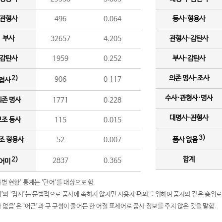
관형사
496
0.064
동사·형용사
부사
32657
4.205
관형사·감탄사
감탄사
1959
0.252
부사·감탄사
의존 명사·조사
2)
906
0.117
접사
수사·관형사·명사
의존 명사
1771
0.228
대명사·관형사
보조 동사
115
0.015
3)
조 형용사
52
0.007
품사 없음
합계
2)
2837
0.365
어미
품사별 현황' 통계는 '단어'를 대상으로 함.
어미’와 ‘접사’는 문법적으로 품사에 속하지 않지만 사용자 편의를 위하여 품사와 같은 층위로
품사 없음’은 ‘어근’과 구 구성이 줄어든 한 어절 표제어로 품사 정보를 주지 않은 것을 말함.