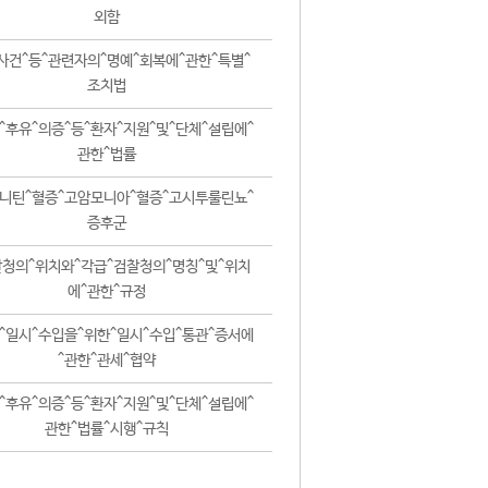
외함
사건^등^관련자의^명예^회복에^관한^특별^
조치법
^후유^의증^등^환자^지원^및^단체^설립에^
관한^법률
니틴^혈증^고암모니아^혈증^고시투룰린뇨^
증후군
청의^위치와^각급^검찰청의^명칭^및^위치
에^관한^규정
^일시^수입을^위한^일시^수입^통관^증서에
^관한^관세^협약
^후유^의증^등^환자^지원^및^단체^설립에^
관한^법률^시행^규칙