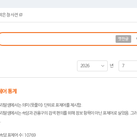
작은 창 사전
옛한글
2026
7
년
제어 통계
리말샘에서는 의미(뜻풀이) 단위로 표제어를 제시함.
리말샘에서는 속담과 관용구의 검색 편의를 위해 정보 항목이 아닌 표제어로 실었음. 그러
.
속담 표제어 수: 10769