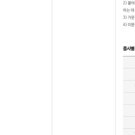
2) 붙
하는 데
3) 가
4) 미
품사별