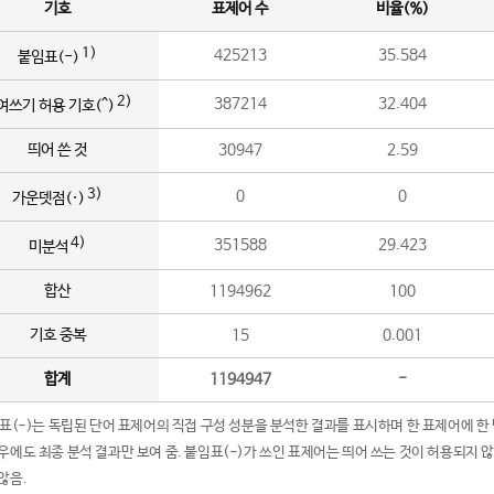
기호
표제어 수
비율(%)
1)
425213
35.584
붙임표(-)
2)
387214
32.404
여쓰기 허용 기호(^)
띄어 쓴 것
30947
2.59
3)
0
0
가운뎃점(·)
4)
351588
29.423
미분석
합산
1194962
100
기호 중복
15
0.001
합계
1194947
-
임표(-)는 독립된 단어 표제어의 직접 구성 성분을 분석한 결과를 표시하며 한 표제어에 한
우에도 최종 분석 결과만 보여 줌. 붙임표(-)가 쓰인 표제어는 띄어 쓰는 것이 허용되지 
않음.