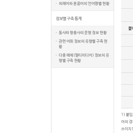
외래어와 혼종어의 언어명별 현황
정보별 구축 통계
붙
동사와 형용사의 문형 정보 현황
관련 어휘 정보의 유형별 구축 현
황
다중 매체(멀티미디어) 정보의 유
형별 구축 현황
1) 붙
어의 경
쓰이지 