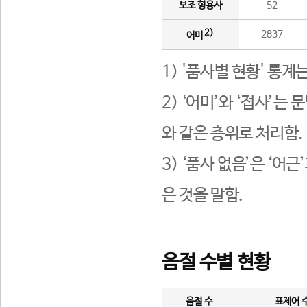
보조 형용사
52
2)
2837
어미
1) '품사별 현황' 통계
2) ‘어미’와 ‘접사’
와 같은 층위로 처리함.
3) ‘품사 없음’은 ‘어
은 것을 말함.
음절 수별 현황
음절 수
표제어 