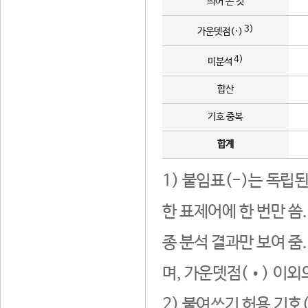
띄어 쓴 것
3)
가운뎃점(·)
4)
미분석
합산
기호 중복
합계
1) 붙임표(-)는 독립
한 표제어에 한 번만 씀
종 분석 결과만 보여 줌
며, 가운뎃점(•) 이외
2) 붙여쓰기 허용 기호