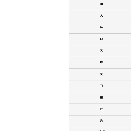
ㅃ
ㅅ
ㅆ
ㅇ
ㅈ
ㅉ
ㅊ
ㅋ
ㅌ
ㅍ
ㅎ