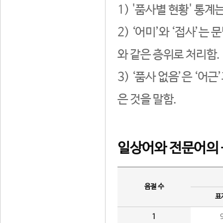
1) '품사별 현황' 통계
2) ‘어미’와 ‘접사’
와 같은 층위로 처리함.
3) ‘품사 없음’은 ‘어
은 것을 말함.
일상어와 전문어의 
음절 수
표
1