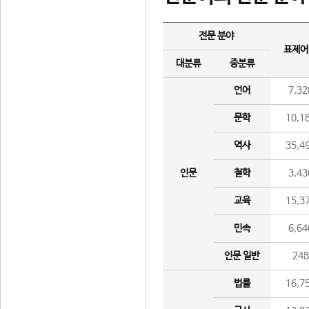
전문 분야
표제어
대분류
중분류
언어
7,32
문학
10,1
역사
35,4
인문
철학
3,43
교육
15,3
민속
6,64
인문 일반
24
법률
16,7