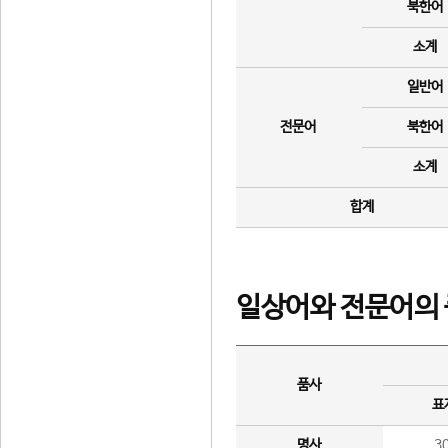
북한어
소계
일반어
전문어
북한어
소계
합계
일상어와 전문어의 
품사
표
명사
3