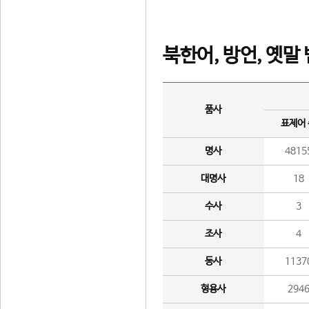
북한어, 방언, 옛말
품사
표제어
명사
4815
대명사
18
수사
3
조사
4
동사
1137
형용사
294