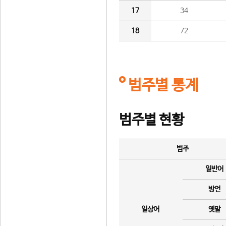
17
34
18
72
범주별 통계
범주별 현황
범주
일반어
방언
일상어
옛말