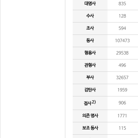
대명사
835
수사
128
조사
594
동사
107473
형용사
29538
관형사
496
부사
32657
감탄사
1959
2)
906
접사
의존 명사
1771
보조 동사
115