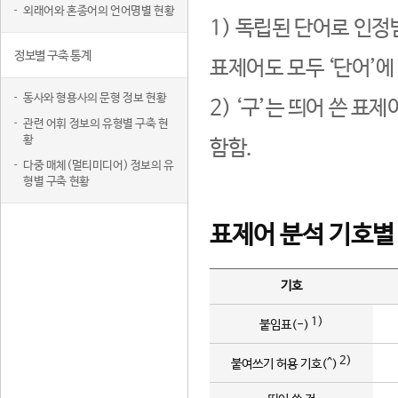
외래어와 혼종어의 언어명별 현황
1) 독립된 단어로 인정
정보별 구축 통계
표제어도 모두 ‘단어’에
동사와 형용사의 문형 정보 현황
2) ‘구’는 띄어 쓴 표
관련 어휘 정보의 유형별 구축 현
황
함함.
다중 매체(멀티미디어) 정보의 유
형별 구축 현황
표제어 분석 기호별
기호
1)
붙임표(-)
2)
붙여쓰기 허용 기호(^)