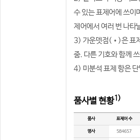
수 있는 표제어에 쓰이며
제어에서 여러 번 나타날
3) 가운뎃점(•)은 표
줌. 다른 기호와 함께 쓰
4) 미분석 표제 항은 
1)
품사별 현황
품사
표제어 수
명사
584657