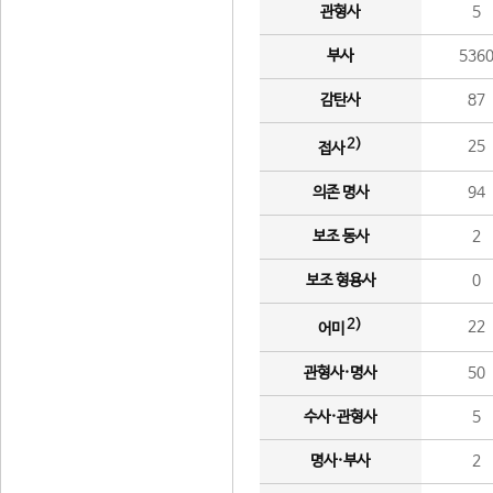
관형사
5
부사
536
감탄사
87
2)
25
접사
의존 명사
94
보조 동사
2
보조 형용사
0
2)
22
어미
관형사·명사
50
수사·관형사
5
명사·부사
2