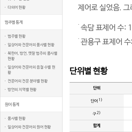
제어로 실었음. 그
다의어 현황
범주별 통계
속담 표제어 수: 1
범주별 현황
관용구 표제어 수:
일상어와 전문어의 품사별 현황
북한어, 방언, 옛말 범주의 품사별
현황
일상어와 전문어의 음절 수별 현
단위별 현황
황
전문어의 전문 분야별 현황
단위
방언의 지역별 현황
1)
단어
원어 통계
2)
구
품사별 현황
합계
일상어와 전문어의 원어 현황