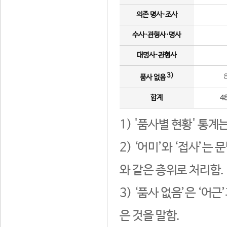
의존 명사·조사
수사·관형사·명사
대명사·관형사
3)
품사 없음
합계
4
1) '품사별 현황' 통계
2) ‘어미’와 ‘접사’
와 같은 층위로 처리함.
3) ‘품사 없음’은 ‘어
은 것을 말함.