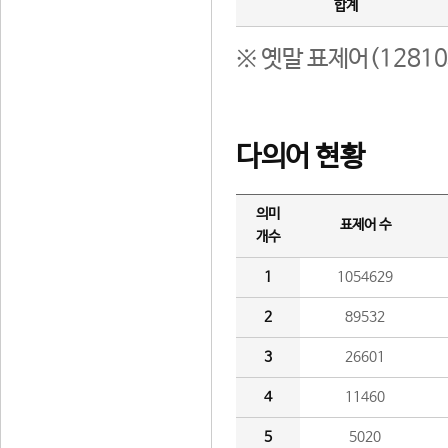
합계
※ 옛말 표제어(1281
다의어 현황
의미
표제어 수
개수
1
1054629
2
89532
3
26601
4
11460
5
5020