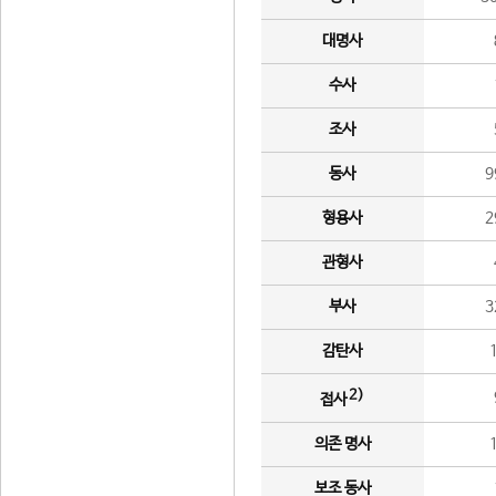
대명사
수사
조사
동사
9
형용사
2
관형사
부사
3
감탄사
2)
접사
의존 명사
보조 동사