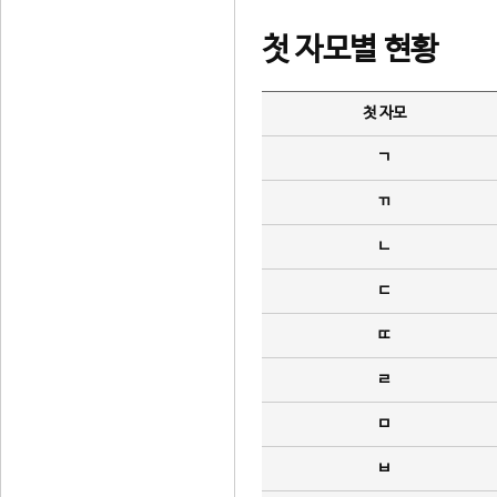
첫 자모별 현황
첫 자모
ㄱ
ㄲ
ㄴ
ㄷ
ㄸ
ㄹ
ㅁ
ㅂ