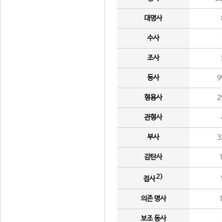
대명사
수사
조사
동사
9
형용사
2
관형사
부사
3
감탄사
2)
접사
의존 명사
보조 동사