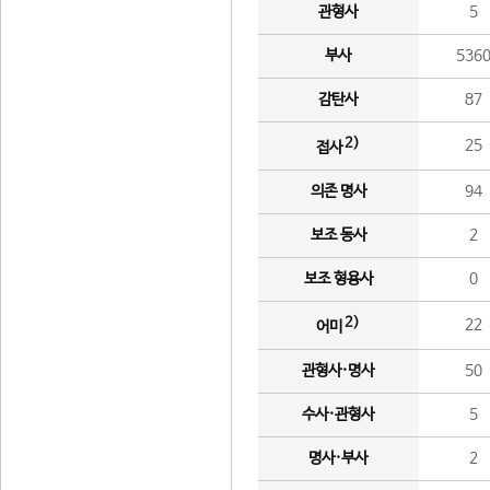
관형사
5
부사
536
감탄사
87
2)
25
접사
의존 명사
94
보조 동사
2
보조 형용사
0
2)
22
어미
관형사·명사
50
수사·관형사
5
명사·부사
2