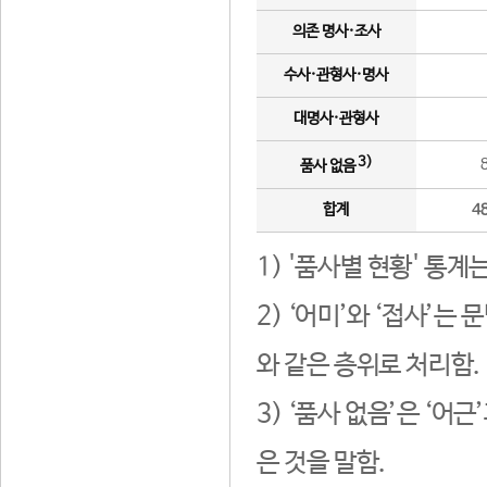
의존 명사·조사
수사·관형사·명사
대명사·관형사
3)
품사 없음
합계
4
1) '품사별 현황' 통계
2) ‘어미’와 ‘접사’
와 같은 층위로 처리함.
3) ‘품사 없음’은 ‘어
은 것을 말함.