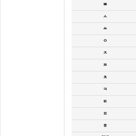
ㅃ
ㅅ
ㅆ
ㅇ
ㅈ
ㅉ
ㅊ
ㅋ
ㅌ
ㅍ
ㅎ