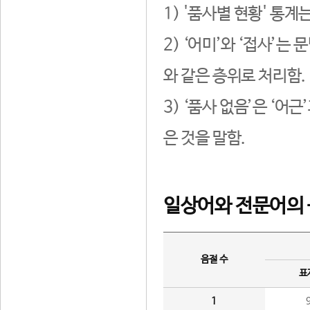
1) '품사별 현황' 통계
2) ‘어미’와 ‘접사’
와 같은 층위로 처리함.
3) ‘품사 없음’은 ‘어
은 것을 말함.
일상어와 전문어의 
음절 수
표
1