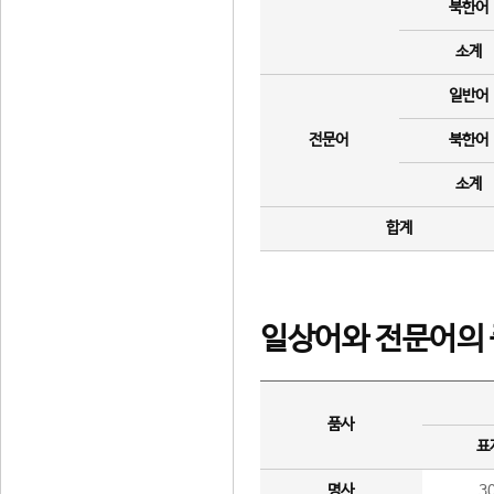
북한어
소계
일반어
전문어
북한어
소계
합계
일상어와 전문어의 
품사
표
명사
3