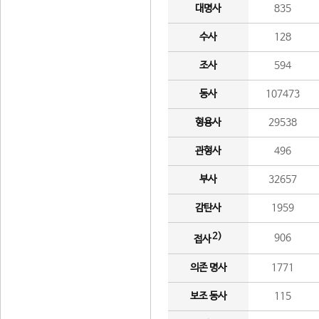
대명사
835
수사
128
조사
594
동사
107473
형용사
29538
관형사
496
부사
32657
감탄사
1959
2)
906
접사
의존 명사
1771
보조 동사
115