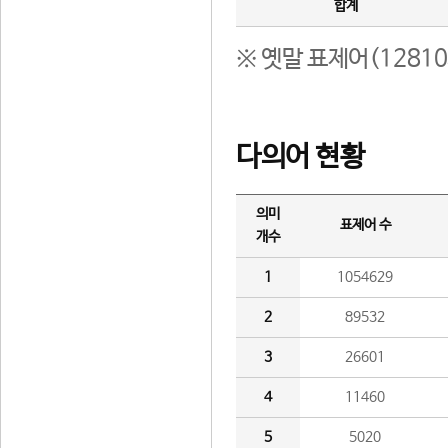
합계
※ 옛말 표제어(1281
다의어 현황
의미
표제어 수
개수
1
1054629
2
89532
3
26601
4
11460
5
5020