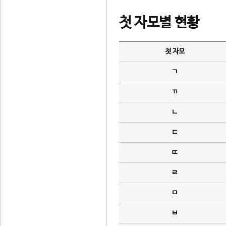
첫 자모별 현황
첫 자모
ㄱ
ㄲ
ㄴ
ㄷ
ㄸ
ㄹ
ㅁ
ㅂ