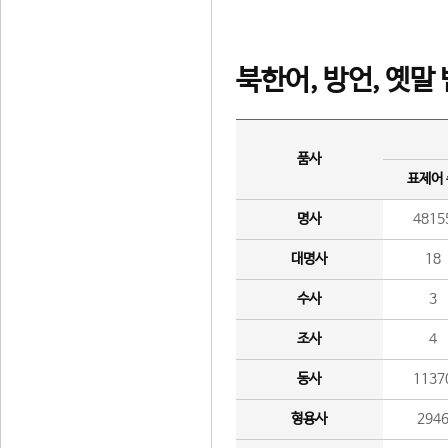
북한어, 방언, 옛말
품사
표제어
명사
4815
대명사
18
수사
3
조사
4
동사
1137
형용사
294