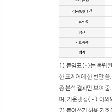
띄어 쓴 것
3)
가운뎃점(·)
4)
미분석
합산
기호 중복
합계
1) 붙임표(-)는 독립
한 표제어에 한 번만 씀
종 분석 결과만 보여 줌
며, 가운뎃점(•) 이외
2) 붙여쓰기 허용 기호