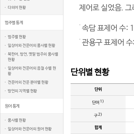
제어로 실었음. 그
다의어 현황
범주별 통계
속담 표제어 수: 1
범주별 현황
관용구 표제어 수:
일상어와 전문어의 품사별 현황
북한어, 방언, 옛말 범주의 품사별
현황
일상어와 전문어의 음절 수별 현
단위별 현황
황
전문어의 전문 분야별 현황
단위
방언의 지역별 현황
1)
단어
원어 통계
2)
구
품사별 현황
합계
일상어와 전문어의 원어 현황