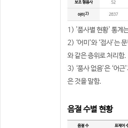
보조 형용사
52
2)
2837
어미
1) '품사별 현황' 통계
2) ‘어미’와 ‘접사’
와 같은 층위로 처리함.
3) ‘품사 없음’은 ‘어
은 것을 말함.
음절 수별 현황
음절 수
표제어 