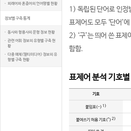
외래어와 혼종어의 언어명별 현황
1) 독립된 단어로 인정
정보별 구축 통계
표제어도 모두 ‘단어’에
동사와 형용사의 문형 정보 현황
2) ‘구’는 띄어 쓴 표
관련 어휘 정보의 유형별 구축 현
황
함함.
다중 매체(멀티미디어) 정보의 유
형별 구축 현황
표제어 분석 기호별
기호
1)
붙임표(-)
2)
붙여쓰기 허용 기호(^)