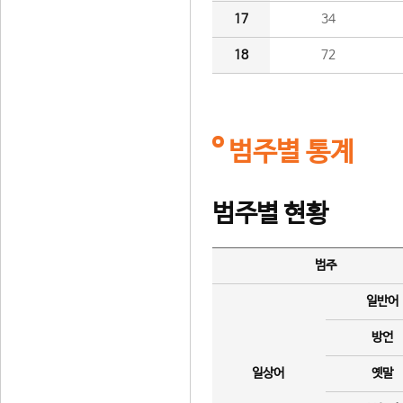
17
34
18
72
범주별 통계
범주별 현황
범주
일반어
방언
일상어
옛말