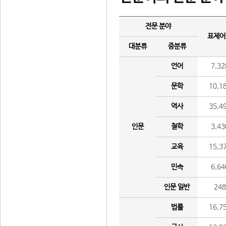
전문 분야
표제어
대분류
중분류
언어
7,32
문학
10,1
역사
35,4
인문
철학
3,43
교육
15,3
민속
6,64
인문 일반
24
법률
16,7