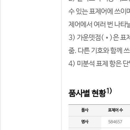
수 있는 표제어에 쓰이며
제어에서 여러 번 나타날
3) 가운뎃점(•)은 표
줌. 다른 기호와 함께 쓰
4) 미분석 표제 항은 
1)
품사별 현황
품사
표제어 수
명사
584657