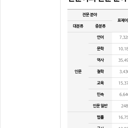
전문 분야
표제어
대분류
중분류
언어
7,32
문학
10,1
역사
35,4
인문
철학
3,43
교육
15,3
민속
6,64
인문 일반
24
법률
16,7