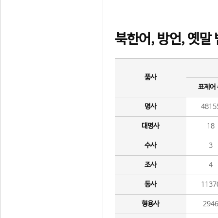
북한어, 방언, 옛말
품사
표제어
명사
4815
대명사
18
수사
3
조사
4
동사
1137
형용사
294