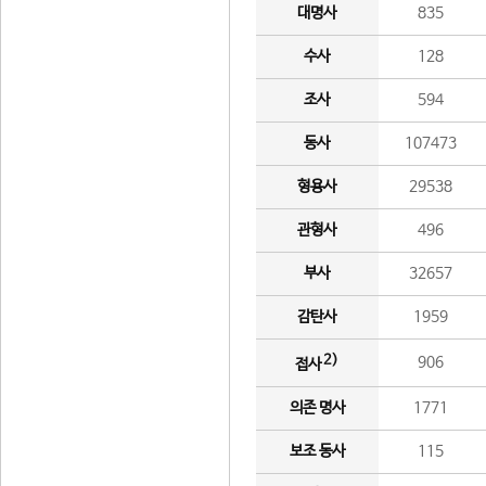
대명사
835
수사
128
조사
594
동사
107473
형용사
29538
관형사
496
부사
32657
감탄사
1959
2)
906
접사
의존 명사
1771
보조 동사
115