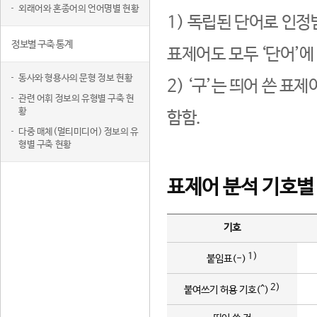
외래어와 혼종어의 언어명별 현황
1) 독립된 단어로 인정
정보별 구축 통계
표제어도 모두 ‘단어’에
동사와 형용사의 문형 정보 현황
2) ‘구’는 띄어 쓴 표
관련 어휘 정보의 유형별 구축 현
황
함함.
다중 매체(멀티미디어) 정보의 유
형별 구축 현황
표제어 분석 기호별
기호
1)
붙임표(-)
2)
붙여쓰기 허용 기호(^)