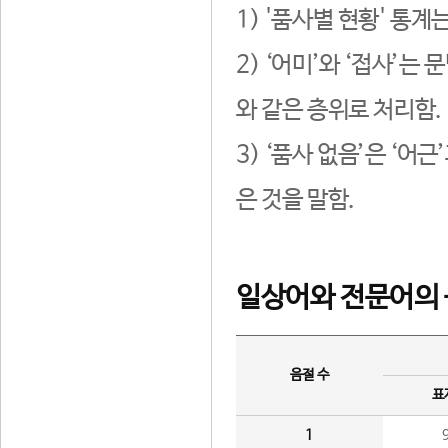
1) '품사별 현황' 통계
2) ‘어미’와 ‘접사’
와 같은 층위로 처리함.
3) ‘품사 없음’은 ‘어
은 것을 말함.
일상어와 전문어의 
음절 수
표
1