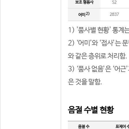
보조 형용사
52
2)
2837
어미
1) '품사별 현황' 통계
2) ‘어미’와 ‘접사’
와 같은 층위로 처리함.
3) ‘품사 없음’은 ‘어
은 것을 말함.
음절 수별 현황
음절 수
표제어 