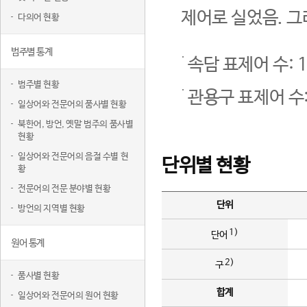
제어로 실었음. 그
다의어 현황
범주별 통계
속담 표제어 수: 1
범주별 현황
관용구 표제어 수:
일상어와 전문어의 품사별 현황
북한어, 방언, 옛말 범주의 품사별
현황
일상어와 전문어의 음절 수별 현
단위별 현황
황
전문어의 전문 분야별 현황
단위
방언의 지역별 현황
1)
단어
원어 통계
2)
구
품사별 현황
합계
일상어와 전문어의 원어 현황