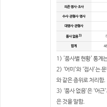
의존 명사·조사
수사·관형사·명사
대명사·관형사
3)
품사 없음
합계
4
1) '품사별 현황' 통계
2) ‘어미’와 ‘접사’
와 같은 층위로 처리함.
3) ‘품사 없음’은 ‘어
은 것을 말함.