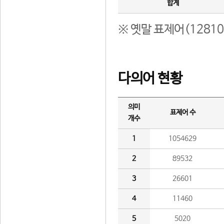
합계
※ 옛말 표제어(1281
다의어 현황
의미
표제어 수
개수
1
1054629
2
89532
3
26601
4
11460
5
5020