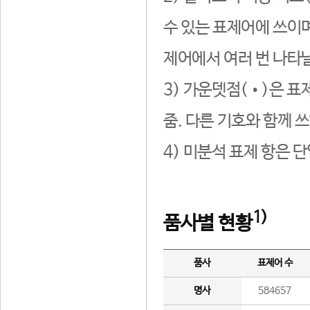
수 있는 표제어에 쓰이며
제어에서 여러 번 나타날
3) 가운뎃점(•)은 표
줌. 다른 기호와 함께 쓰
4) 미분석 표제 항은 
1)
품사별 현황
품사
표제어 수
명사
584657