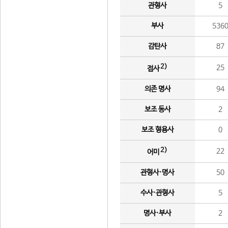
관형사
5
부사
536
감탄사
87
2)
25
접사
의존 명사
94
보조 동사
2
보조 형용사
0
2)
22
어미
관형사·명사
50
수사·관형사
5
명사·부사
2