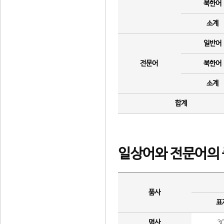
북한어
소계
일반어
전문어
북한어
소계
합계
일상어와 전문어의 
품사
표
명사
3