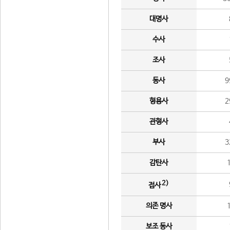
대명사
수사
조사
동사
9
형용사
2
관형사
부사
3
감탄사
2)
접사
의존 명사
보조 동사