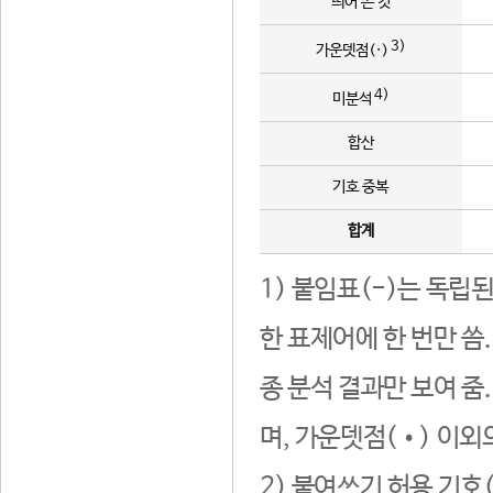
띄어 쓴 것
3)
가운뎃점(·)
4)
미분석
합산
기호 중복
합계
1) 붙임표(-)는 독립
한 표제어에 한 번만 씀
종 분석 결과만 보여 줌
며, 가운뎃점(•) 이외
2) 붙여쓰기 허용 기호