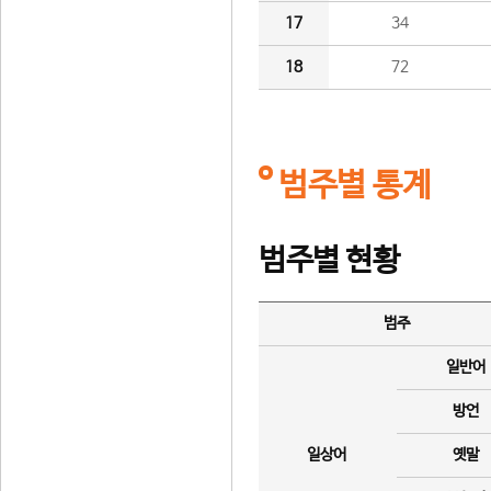
17
34
18
72
범주별 통계
범주별 현황
범주
일반어
방언
일상어
옛말