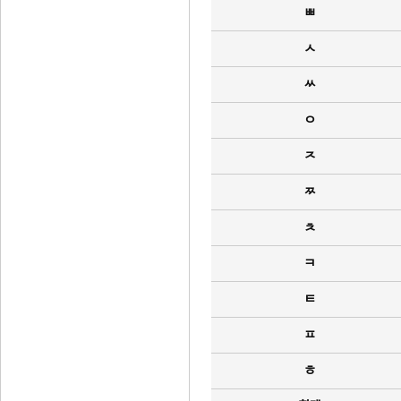
ㅃ
ㅅ
ㅆ
ㅇ
ㅈ
ㅉ
ㅊ
ㅋ
ㅌ
ㅍ
ㅎ