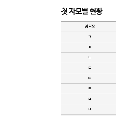
첫 자모별 현황
첫 자모
ㄱ
ㄲ
ㄴ
ㄷ
ㄸ
ㄹ
ㅁ
ㅂ