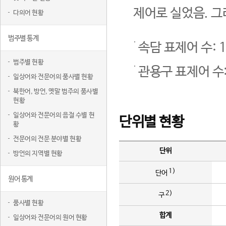
제어로 실었음. 그
다의어 현황
범주별 통계
속담 표제어 수: 1
범주별 현황
관용구 표제어 수:
일상어와 전문어의 품사별 현황
북한어, 방언, 옛말 범주의 품사별
현황
일상어와 전문어의 음절 수별 현
단위별 현황
황
전문어의 전문 분야별 현황
단위
방언의 지역별 현황
1)
단어
원어 통계
2)
구
품사별 현황
합계
일상어와 전문어의 원어 현황