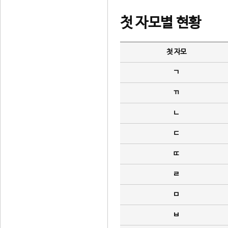
첫 자모별 현황
첫 자모
ㄱ
ㄲ
ㄴ
ㄷ
ㄸ
ㄹ
ㅁ
ㅂ