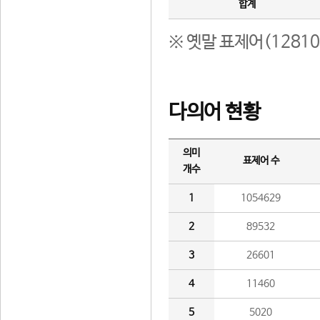
합계
※ 옛말 표제어(1281
다의어 현황
의미
표제어 수
개수
1
1054629
2
89532
3
26601
4
11460
5
5020