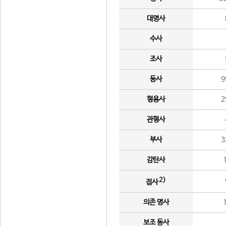
대명사
수사
조사
동사
9
형용사
2
관형사
부사
3
감탄사
2)
접사
의존 명사
보조 동사