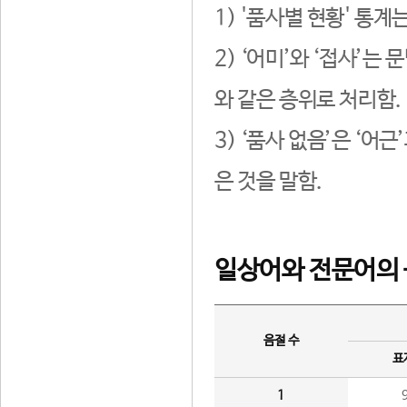
1) '품사별 현황' 통계
2) ‘어미’와 ‘접사’
와 같은 층위로 처리함.
3) ‘품사 없음’은 ‘어
은 것을 말함.
일상어와 전문어의 
음절 수
표
1