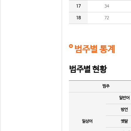
17
34
18
72
범주별 통계
범주별 현황
범주
일반어
방언
일상어
옛말