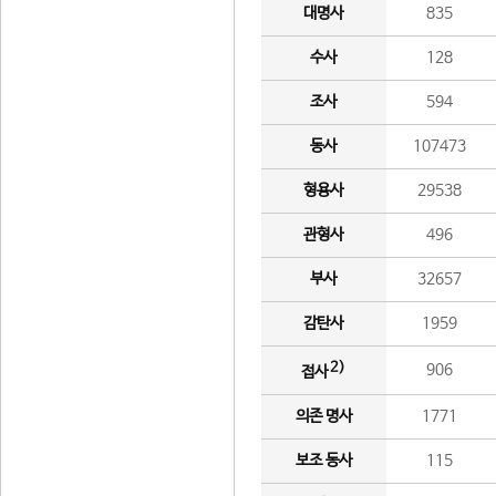
대명사
835
수사
128
조사
594
동사
107473
형용사
29538
관형사
496
부사
32657
감탄사
1959
2)
906
접사
의존 명사
1771
보조 동사
115