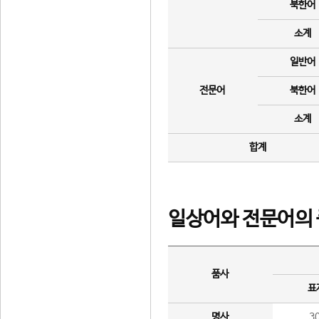
북한어
소계
일반어
전문어
북한어
소계
합계
일상어와 전문어의 
품사
표
명사
3