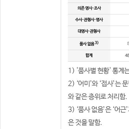
의존 명사·조사
수사·관형사·명사
대명사·관형사
3)
품사 없음
합계
4
1) '품사별 현황' 통계
2) ‘어미’와 ‘접사’
와 같은 층위로 처리함.
3) ‘품사 없음’은 ‘어
은 것을 말함.