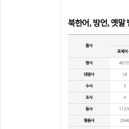
북한어, 방언, 옛말
품사
표제어
명사
4815
대명사
18
수사
3
조사
4
동사
1137
형용사
294