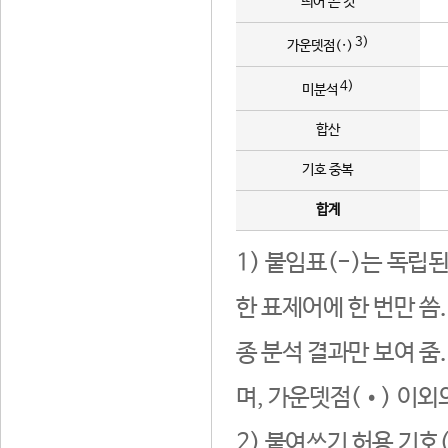
띄어 쓴 것
3)
가운뎃점(·)
4)
미분석
합산
기호 중복
합계
1) 붙임표(-)는 독립
한 표제어에 한 번만 씀
종 분석 결과만 보여 줌
며, 가운뎃점(•) 이외
2) 붙여쓰기 허용 기호