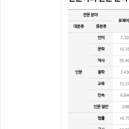
전문 분야
표제어
대분류
중분류
언어
7,32
문학
10,1
역사
35,4
인문
철학
3,43
교육
15,3
민속
6,64
인문 일반
24
법률
16,7