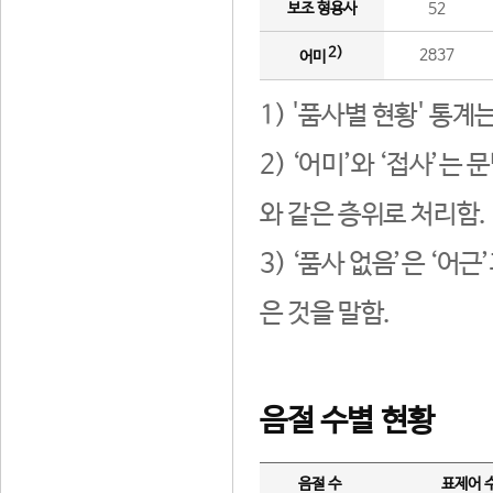
보조 형용사
52
2)
2837
어미
1) '품사별 현황' 통계
2) ‘어미’와 ‘접사’
와 같은 층위로 처리함.
3) ‘품사 없음’은 ‘어
은 것을 말함.
음절 수별 현황
음절 수
표제어 