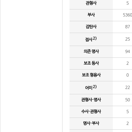
관형사
5
부사
536
감탄사
87
2)
25
접사
의존 명사
94
보조 동사
2
보조 형용사
0
2)
22
어미
관형사·명사
50
수사·관형사
5
명사·부사
2