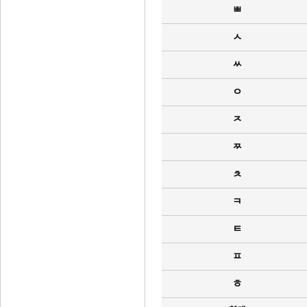
ㅃ
ㅅ
ㅆ
ㅇ
ㅈ
ㅉ
ㅊ
ㅋ
ㅌ
ㅍ
ㅎ