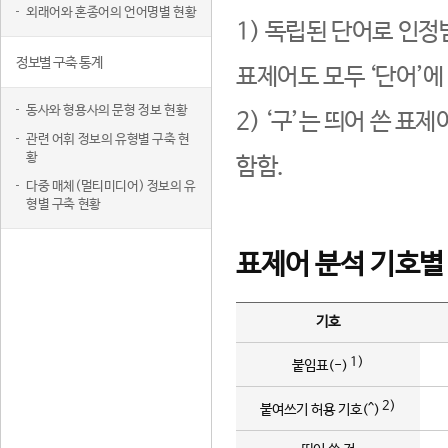
외래어와 혼종어의 언어명별 현황
1) 독립된 단어로 인정
정보별 구축 통계
표제어도 모두 ‘단어’에
동사와 형용사의 문형 정보 현황
2) ‘구’는 띄어 쓴 표
관련 어휘 정보의 유형별 구축 현
황
함함.
다중 매체(멀티미디어) 정보의 유
형별 구축 현황
표제어 분석 기호별
기호
1)
붙임표(-)
2)
붙여쓰기 허용 기호(^)