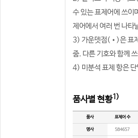
수 있는 표제어에 쓰이며
제어에서 여러 번 나타날
3) 가운뎃점(•)은 표
줌. 다른 기호와 함께 쓰
4) 미분석 표제 항은 
1)
품사별 현황
품사
표제어 수
명사
584657