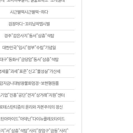
날개-꼬마하루살이, 털줄뾰족코-조개벌레
시근벌떡시근벌떡-하다
검정마디-꼬리납작맵시벌
경주^감은사지^동서^삼층^석탑
대한민국^임시^정부^수립^기념일
대구^동화사^금당암^동서^삼층^석탑
영세율^과세^표준^신고^불성실^가산세
감지금니대방광불화엄경-보현행원품
기업^진흥^공단^전자^상거래^지원^센터
로테스탄티즘의 윤리와 자본주의의 정신
코틴아마이드^아데닌^다이뉴클레오타이드
지^서^삼층^석탑^사리^장엄구^금동^사리^