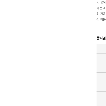
2) 붙
하는 데
3) 가
4) 미
품사별