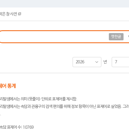
작은 창 사전
옛한글
2026
7
년
제어 통계
리말샘에서는 의미(뜻풀이) 단위로 표제어를 제시함.
리말샘에서는 속담과 관용구의 검색 편의를 위해 정보 항목이 아닌 표제어로 실었음. 그러
.
속담 표제어 수: 10769