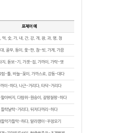
표제어 예
, 먹, 숯, 가, 내, 간, 강, 개, 광, 과, 명, 청
대, 골무, 동이, 윷-판, 참-빗, 가게, 가끔
지, 돋보-기, 가겟-집, 가까이, 가락-엿
럼-틀, 바늘-꽂이, 가까스로, 강동-대다
까이-하다, 나근-거리다, 타닥-거리다
-할아버지, 다람쥐-원숭이, 갈팡질팡-하다
들락날락-거리다, 뒤치다꺼리-하다
가들막가들막-하다, 말라깽이-꾸정모기