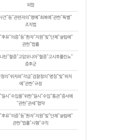
외함
사건^등^관련자의^명예^회복에^관한^특별^
조치법
^후유^의증^등^환자^지원^및^단체^설립에^
관한^법률
니틴^혈증^고암모니아^혈증^고시투룰린뇨^
증후군
청의^위치와^각급^검찰청의^명칭^및^위치
에^관한^규정
^일시^수입을^위한^일시^수입^통관^증서에
^관한^관세^협약
^후유^의증^등^환자^지원^및^단체^설립에^
관한^법률^시행^규칙