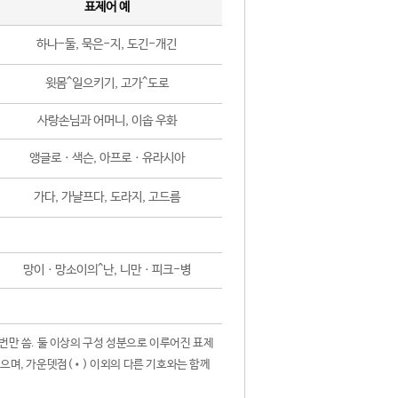
표제어 예
하나-둘, 묵은-지, 도긴-개긴
윗몸^일으키기, 고가^도로
사랑손님과 어머니, 이솝 우화
앵글로ㆍ색슨, 아프로ㆍ유라시아
가다, 가냘프다, 도라지, 고드름
망이ㆍ망소이의^난, 니만ㆍ피크-병
 번만 씀. 둘 이상의 구성 성분으로 이루어진 표제
않으며, 가운뎃점(•) 이외의 다른 기호와는 함께