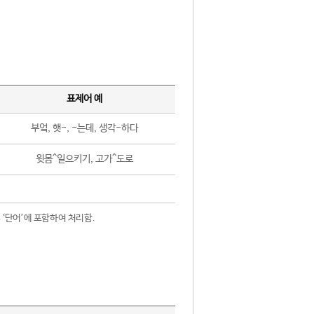
표제어 예
부엌, 햇-, -는데, 생각-하다
윗몸^일으키기, 고가^도로
 ‘단어’에 포함하여 처리함.