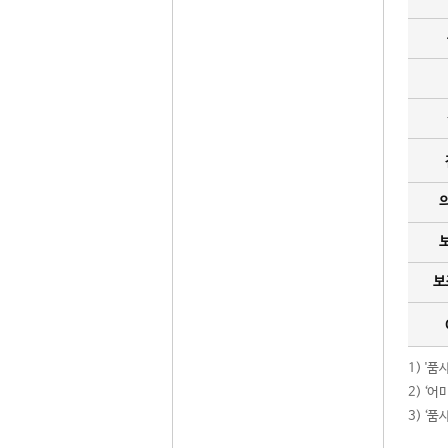
보
1) '
2) ‘
3) ‘