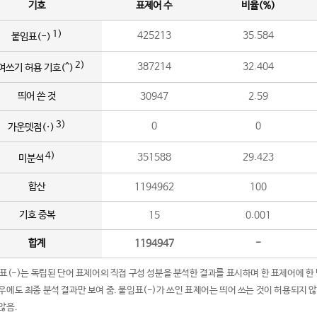
기호
표제어 수
비율(%)
1)
425213
35.584
붙임표(-)
2)
387214
32.404
여쓰기 허용 기호(^)
띄어 쓴 것
30947
2.59
3)
0
0
가운뎃점(·)
4)
351588
29.423
미분석
합산
1194962
100
기호 중복
15
0.001
합계
1194947
-
임표(-)는 독립된 단어 표제어의 직접 구성 성분을 분석한 결과를 표시하며 한 표제어에 한
우에도 최종 분석 결과만 보여 줌. 붙임표(-)가 쓰인 표제어는 띄어 쓰는 것이 허용되지 
않음.