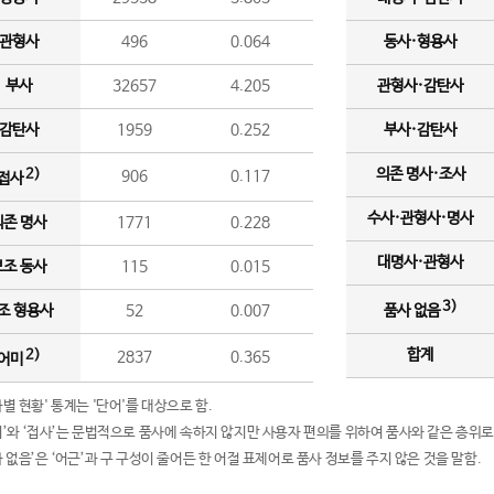
관형사
496
0.064
동사·형용사
부사
32657
4.205
관형사·감탄사
감탄사
1959
0.252
부사·감탄사
의존 명사·조사
2)
906
0.117
접사
수사·관형사·명사
의존 명사
1771
0.228
대명사·관형사
보조 동사
115
0.015
3)
조 형용사
52
0.007
품사 없음
합계
2)
2837
0.365
어미
품사별 현황' 통계는 '단어'를 대상으로 함.
어미’와 ‘접사’는 문법적으로 품사에 속하지 않지만 사용자 편의를 위하여 품사와 같은 층위로
품사 없음’은 ‘어근’과 구 구성이 줄어든 한 어절 표제어로 품사 정보를 주지 않은 것을 말함.