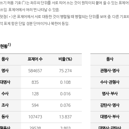
여쓰기 허용 기호(^)는 좌우의 단위를 서로 띄어 쓰는 것이 원칙이되 붙여 쓸 수 있는 표
 쓰임. 표제어에서 여러 번 나타날 수 있음.
운뎃점(•)은 표제어에서 서로 대등한 것이 병렬될 때 병렬되는 단위를 보여 줌. 다른 기호와
분석 표제 항은 단일 성분 단어이거나 북한어 등임.
1)
 현황
품사
표제어 수
비율(%)
품사
명사
584657
75.274
관형사·명사
대명사
835
0.108
수사·관형사
수사
128
0.016
명사·부사
조사
594
0.076
감탄사·명사
동사
107473
13.837
대명사·부사
형용사
29538
3.803
대명사·감탄사