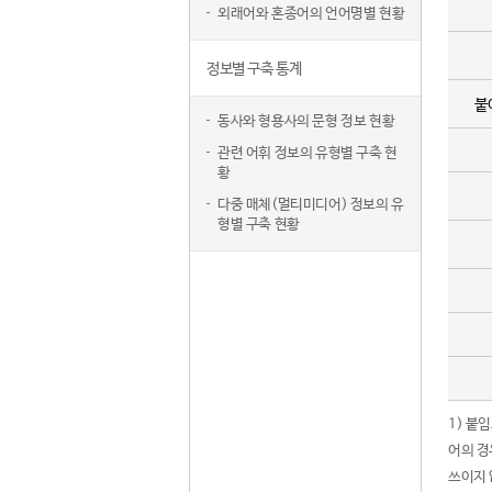
외래어와 혼종어의 언어명별 현황
정보별 구축 통계
붙
동사와 형용사의 문형 정보 현황
관련 어휘 정보의 유형별 구축 현
황
다중 매체(멀티미디어) 정보의 유
형별 구축 현황
1) 붙
어의 경
쓰이지 