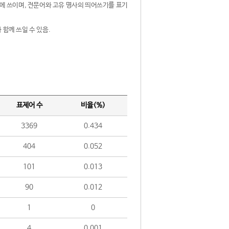
제어에 쓰이며, 전문어와 고유 명사의 띄어쓰기를 표기
 함께 쓰일 수 있음.
표제어 수
비율(%)
3369
0.434
404
0.052
101
0.013
90
0.012
1
0
4
0.001