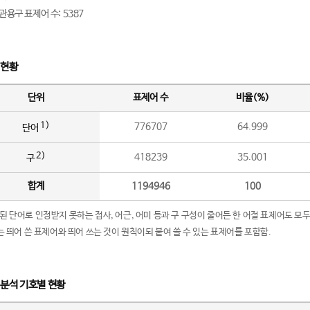
관용구 표제어 수: 5387
 현황
단위
표제어 수
비율(%)
1)
776707
64.999
단어
2)
418239
35.001
구
합계
1194946
100
립된 단어로 인정받지 못하는 접사, 어근, 어미 등과 구 구성이 줄어든 한 어절 표제어도 모두
구’는 띄어 쓴 표제어와 띄어 쓰는 것이 원칙이되 붙여 쓸 수 있는 표제어를 포함함.
 분석 기호별 현황