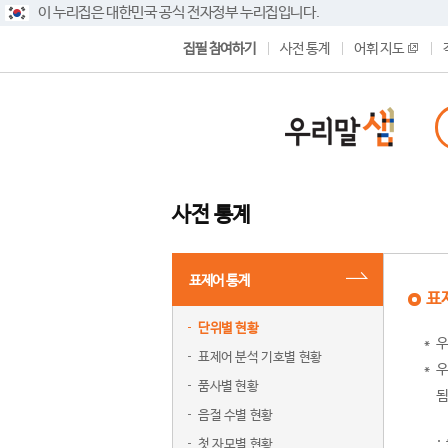
이 누리집은 대한민국 공식 전자정부 누리집입니다.
집필 참여하기
사전 통계
어휘 지도
사전 통계
표제어 통계
표
단위별 현황
우
표제어 분석 기호별 현황
우
품사별 현황
됨
음절 수별 현황
첫 자모별 현황