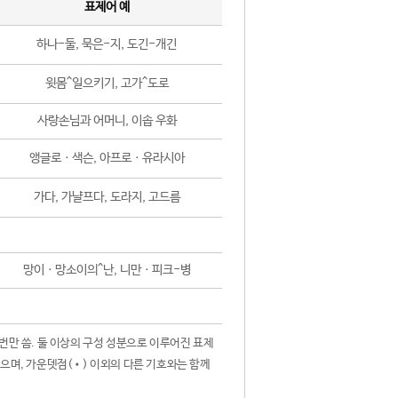
표제어 예
하나-둘, 묵은-지, 도긴-개긴
윗몸^일으키기, 고가^도로
사랑손님과 어머니, 이솝 우화
앵글로ㆍ색슨, 아프로ㆍ유라시아
가다, 가냘프다, 도라지, 고드름
망이ㆍ망소이의^난, 니만ㆍ피크-병
 번만 씀. 둘 이상의 구성 성분으로 이루어진 표제
않으며, 가운뎃점(•) 이외의 다른 기호와는 함께