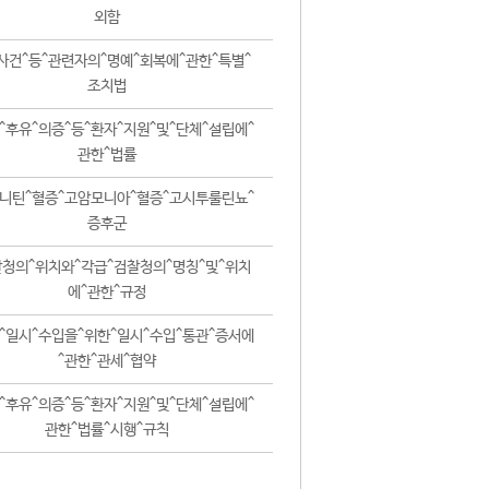
외함
사건^등^관련자의^명예^회복에^관한^특별^
조치법
^후유^의증^등^환자^지원^및^단체^설립에^
관한^법률
니틴^혈증^고암모니아^혈증^고시투룰린뇨^
증후군
청의^위치와^각급^검찰청의^명칭^및^위치
에^관한^규정
^일시^수입을^위한^일시^수입^통관^증서에
^관한^관세^협약
^후유^의증^등^환자^지원^및^단체^설립에^
관한^법률^시행^규칙