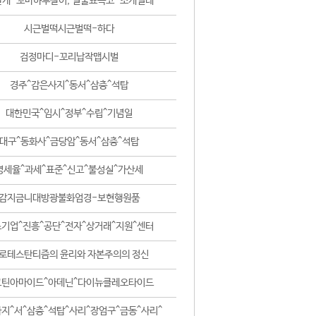
날개-꼬마하루살이, 털줄뾰족코-조개벌레
시근벌떡시근벌떡-하다
검정마디-꼬리납작맵시벌
경주^감은사지^동서^삼층^석탑
대한민국^임시^정부^수립^기념일
대구^동화사^금당암^동서^삼층^석탑
영세율^과세^표준^신고^불성실^가산세
감지금니대방광불화엄경-보현행원품
기업^진흥^공단^전자^상거래^지원^센터
로테스탄티즘의 윤리와 자본주의의 정신
코틴아마이드^아데닌^다이뉴클레오타이드
지^서^삼층^석탑^사리^장엄구^금동^사리^