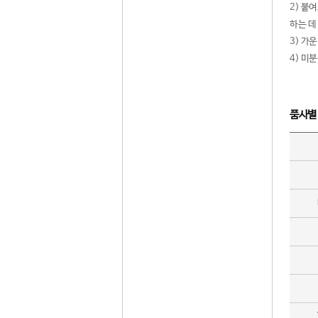
2) 붙
하는 데
3) 가
4) 미
품사별