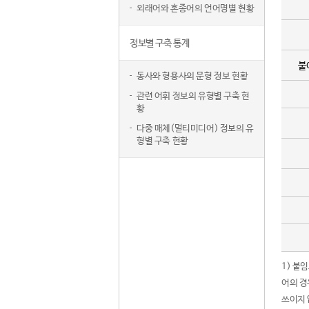
외래어와 혼종어의 언어명별 현황
정보별 구축 통계
붙
동사와 형용사의 문형 정보 현황
관련 어휘 정보의 유형별 구축 현
황
다중 매체(멀티미디어) 정보의 유
형별 구축 현황
1) 붙
어의 경
쓰이지 