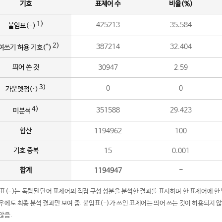
기호
표제어 수
비율(%)
1)
425213
35.584
붙임표(-)
2)
387214
32.404
여쓰기 허용 기호(^)
띄어 쓴 것
30947
2.59
3)
0
0
가운뎃점(·)
4)
351588
29.423
미분석
합산
1194962
100
기호 중복
15
0.001
합계
1194947
-
임표(-)는 독립된 단어 표제어의 직접 구성 성분을 분석한 결과를 표시하며 한 표제어에 한
우에도 최종 분석 결과만 보여 줌. 붙임표(-)가 쓰인 표제어는 띄어 쓰는 것이 허용되지 
않음.