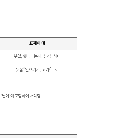
표제어 예
부엌, 햇-, -는데, 생각-하다
윗몸^일으키기, 고가^도로
 ‘단어’에 포함하여 처리함.