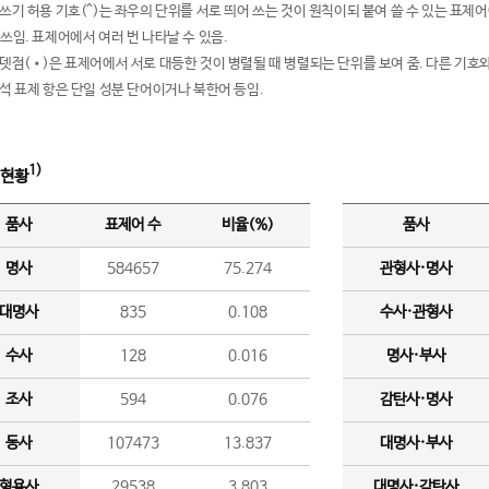
여쓰기 허용 기호(^)는 좌우의 단위를 서로 띄어 쓰는 것이 원칙이되 붙여 쓸 수 있는 표
 쓰임. 표제어에서 여러 번 나타날 수 있음.
운뎃점(•)은 표제어에서 서로 대등한 것이 병렬될 때 병렬되는 단위를 보여 줌. 다른 기호와
분석 표제 항은 단일 성분 단어이거나 북한어 등임.
1)
 현황
품사
표제어 수
비율(%)
품사
명사
584657
75.274
관형사·명사
대명사
835
0.108
수사·관형사
수사
128
0.016
명사·부사
조사
594
0.076
감탄사·명사
동사
107473
13.837
대명사·부사
형용사
29538
3.803
대명사·감탄사