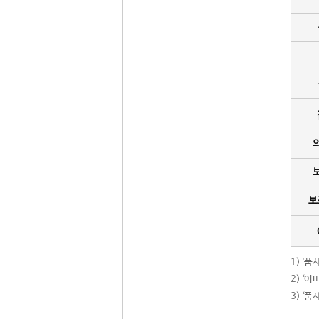
보
1) '
2) ‘
3) ‘