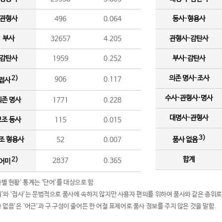
관형사
496
0.064
동사·형용사
부사
32657
4.205
관형사·감탄사
감탄사
1959
0.252
부사·감탄사
의존 명사·조사
2)
906
0.117
접사
수사·관형사·명사
의존 명사
1771
0.228
대명사·관형사
보조 동사
115
0.015
3)
조 형용사
52
0.007
품사 없음
합계
2)
2837
0.365
어미
품사별 현황' 통계는 '단어'를 대상으로 함.
어미’와 ‘접사’는 문법적으로 품사에 속하지 않지만 사용자 편의를 위하여 품사와 같은 층위로
품사 없음’은 ‘어근’과 구 구성이 줄어든 한 어절 표제어로 품사 정보를 주지 않은 것을 말함.