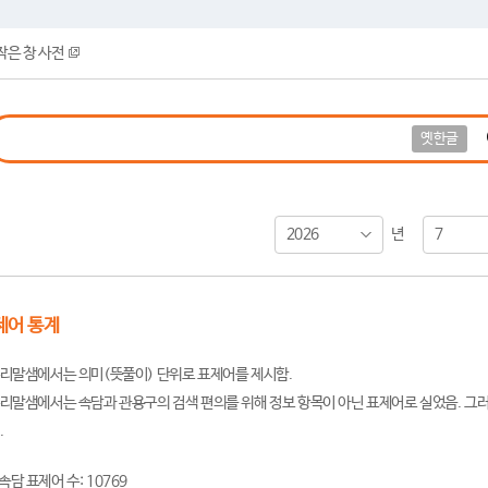
작은 창 사전
옛한글
2026
7
년
제어 통계
리말샘에서는 의미(뜻풀이) 단위로 표제어를 제시함.
리말샘에서는 속담과 관용구의 검색 편의를 위해 정보 항목이 아닌 표제어로 실었음. 그러
.
속담 표제어 수: 10769