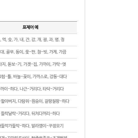
표제어 예
, 먹, 숯, 가, 내, 간, 강, 개, 광, 과, 명, 청
대, 골무, 동이, 윷-판, 참-빗, 가게, 가끔
지, 돋보-기, 가겟-집, 가까이, 가락-엿
럼-틀, 바늘-꽂이, 가까스로, 강동-대다
까이-하다, 나근-거리다, 타닥-거리다
-할아버지, 다람쥐-원숭이, 갈팡질팡-하다
들락날락-거리다, 뒤치다꺼리-하다
가들막가들막-하다, 말라깽이-꾸정모기