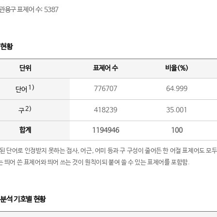
관용구 표제어 수: 5387
 현황
단위
표제어 수
비율(%)
1)
776707
64.999
단어
2)
418239
35.001
구
합계
1194946
100
립된 단어로 인정받지 못하는 접사, 어근, 어미 등과 구 구성이 줄어든 한 어절 표제어도 모두
구’는 띄어 쓴 표제어와 띄어 쓰는 것이 원칙이되 붙여 쓸 수 있는 표제어를 포함함.
 분석 기호별 현황