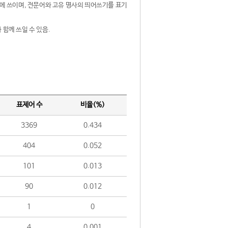
제어에 쓰이며, 전문어와 고유 명사의 띄어쓰기를 표기
 함께 쓰일 수 있음.
표제어 수
비율(%)
3369
0.434
404
0.052
101
0.013
90
0.012
1
0
4
0.001