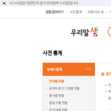
이 누리집은 대한민국 공식 전자정부 누리집입니다.
집필 참여하기
사전 통계
어휘 지도
사전 통계
표제어 통계
표
단위별 현황
우
표제어 분석 기호별 현황
우
품사별 현황
됨
음절 수별 현황
첫 자모별 현황