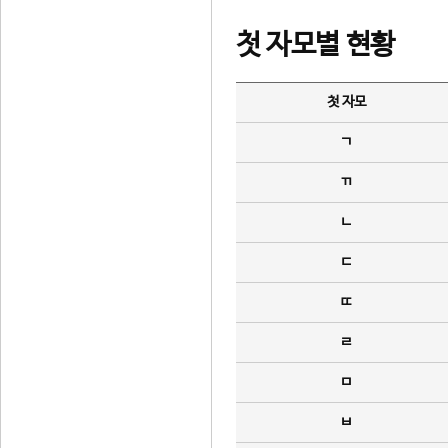
첫 자모별 현황
첫 자모
ㄱ
ㄲ
ㄴ
ㄷ
ㄸ
ㄹ
ㅁ
ㅂ