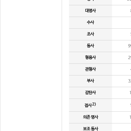
대명사
수사
조사
동사
9
형용사
2
관형사
부사
3
감탄사
2)
접사
의존 명사
보조 동사