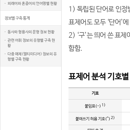
외래어와 혼종어의 언어명별 현황
1) 독립된 단어로 인정
정보별 구축 통계
표제어도 모두 ‘단어’에
동사와 형용사의 문형 정보 현황
2) ‘구’는 띄어 쓴 표
관련 어휘 정보의 유형별 구축 현
황
함함.
다중 매체(멀티미디어) 정보의 유
형별 구축 현황
표제어 분석 기호별
기호
1)
붙임표(-)
2)
붙여쓰기 허용 기호(^)