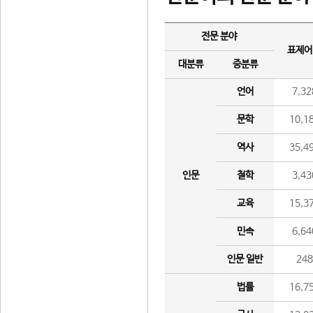
전문 분야
표제어
대분류
중분류
언어
7,32
문학
10,1
역사
35,4
인문
철학
3,43
교육
15,3
민속
6,64
인문 일반
24
법률
16,7