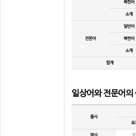
북한어
소계
일반어
전문어
북한어
소계
합계
일상어와 전문어의 
품사
표
명사
3