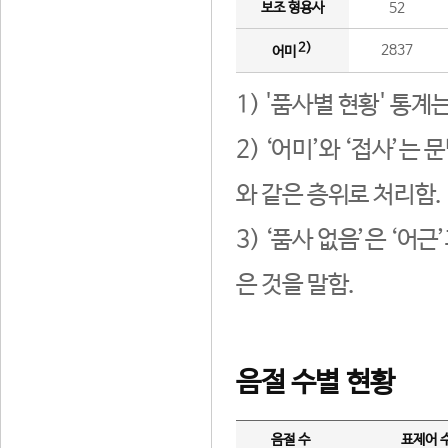
보조 형용사
52
2)
2837
어미
1) '품사별 현황' 통계
2) ‘어미’와 ‘접사’
와 같은 층위로 처리함.
3) ‘품사 없음’은 ‘어
은 것을 말함.
음절 수별 현황
음절 수
표제어 