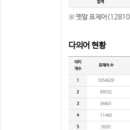
합계
※ 옛말 표제어(1281
다의어 현황
의미
표제어 수
개수
1
1054629
2
89532
3
26601
4
11460
5
5020