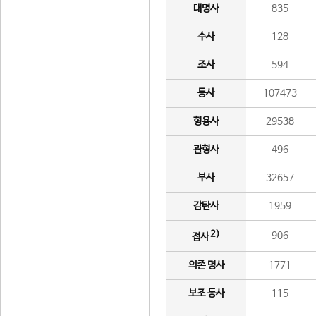
대명사
835
수사
128
조사
594
동사
107473
형용사
29538
관형사
496
부사
32657
감탄사
1959
2)
906
접사
의존 명사
1771
보조 동사
115