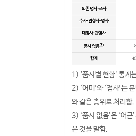
의존 명사·조사
수사·관형사·명사
대명사·관형사
3)
품사 없음
합계
4
1) '품사별 현황' 통계
2) ‘어미’와 ‘접사’
와 같은 층위로 처리함.
3) ‘품사 없음’은 ‘어
은 것을 말함.