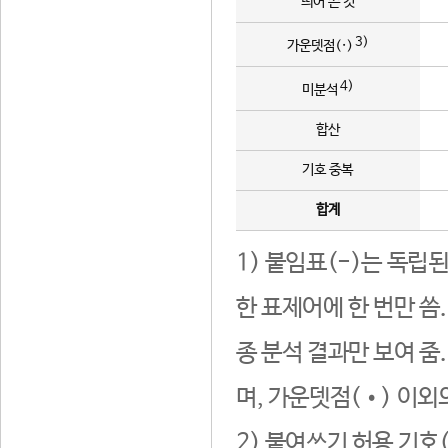
띄어 쓴 것
3)
가운뎃점(·)
4)
미분석
합산
기호 중복
합계
1) 붙임표(-)는 독립
한 표제어에 한 번만 씀
종 분석 결과만 보여 줌
며, 가운뎃점(•) 이외
2) 붙여쓰기 허용 기호