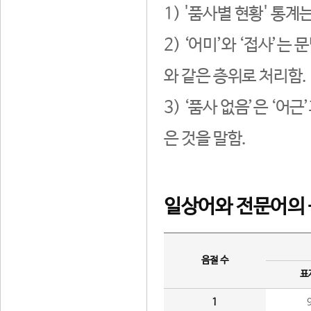
1) '품사별 현황' 통계
2) ‘어미’와 ‘접사’
와 같은 층위로 처리함.
3) ‘품사 없음’은 ‘어
은 것을 말함.
일상어와 전문어의 
음절 수
표
1