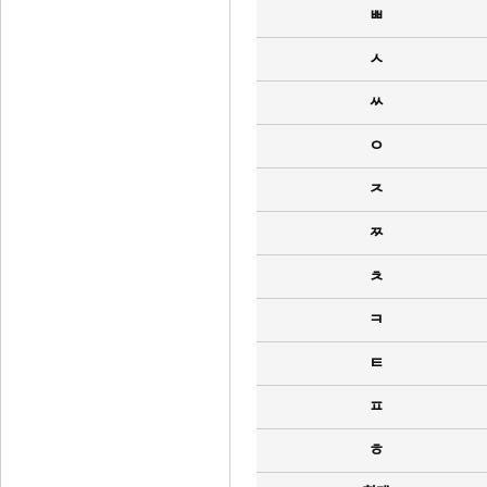
ㅃ
ㅅ
ㅆ
ㅇ
ㅈ
ㅉ
ㅊ
ㅋ
ㅌ
ㅍ
ㅎ