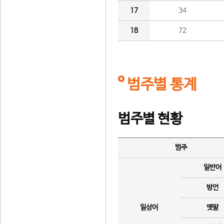
17
34
18
72
범주별 통계
범주별 현황
범주
일반어
방언
일상어
옛말