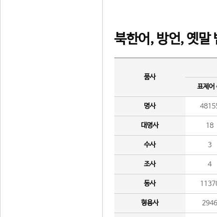
북한어, 방언, 옛말
품사
표제어
명사
4815
대명사
18
수사
3
조사
4
동사
1137
형용사
294