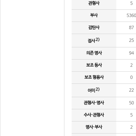
관형사
5
부사
536
감탄사
87
2)
25
접사
의존 명사
94
보조 동사
2
보조 형용사
0
2)
22
어미
관형사·명사
50
수사·관형사
5
명사·부사
2