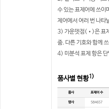
수 있는 표제어에 쓰이며
제어에서 여러 번 나타날
3) 가운뎃점(•)은 표
줌. 다른 기호와 함께 쓰
4) 미분석 표제 항은 
1)
품사별 현황
품사
표제어 수
명사
584657