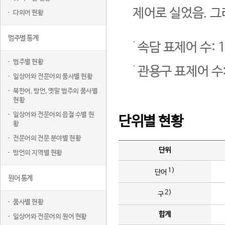
제어로 실었음. 그
다의어 현황
범주별 통계
속담 표제어 수: 1
범주별 현황
관용구 표제어 수:
일상어와 전문어의 품사별 현황
북한어, 방언, 옛말 범주의 품사별
현황
일상어와 전문어의 음절 수별 현
단위별 현황
황
전문어의 전문 분야별 현황
단위
방언의 지역별 현황
1)
단어
원어 통계
2)
구
품사별 현황
합계
일상어와 전문어의 원어 현황