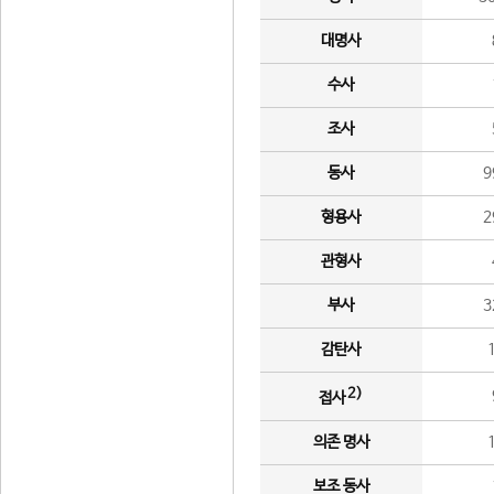
대명사
수사
조사
동사
9
형용사
2
관형사
부사
3
감탄사
2)
접사
의존 명사
보조 동사