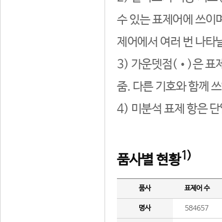
수 있는 표제어에 쓰이며
제어에서 여러 번 나타날
3) 가운뎃점(•)은 표
줌. 다른 기호와 함께 쓰
4) 미분석 표제 항은 
1)
품사별 현황
품사
표제어 수
명사
584657