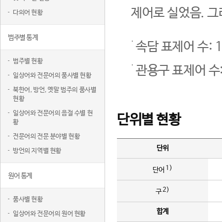
제어로 실었음. 그
다의어 현황
범주별 통계
속담 표제어 수: 1
범주별 현황
관용구 표제어 수:
일상어와 전문어의 품사별 현황
북한어, 방언, 옛말 범주의 품사별
현황
일상어와 전문어의 음절 수별 현
단위별 현황
황
전문어의 전문 분야별 현황
단위
방언의 지역별 현황
1)
단어
원어 통계
2)
구
품사별 현황
합계
일상어와 전문어의 원어 현황