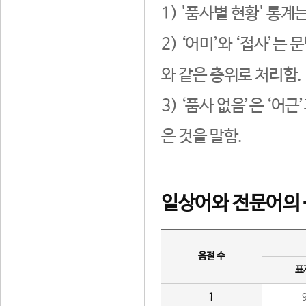
1) '품사별 현황' 통계
2) ‘어미’와 ‘접사’
와 같은 층위로 처리함.
3) ‘품사 없음’은 ‘어
은 것을 말함.
일상어와 전문어의 
음절 수
표
1