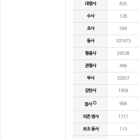
대명사
835
수사
128
조사
594
동사
107473
형용사
29538
관형사
496
부사
32657
감탄사
1959
2)
906
접사
의존 명사
1771
보조 동사
115