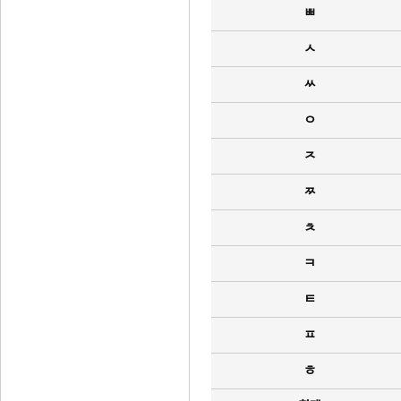
ㅃ
ㅅ
ㅆ
ㅇ
ㅈ
ㅉ
ㅊ
ㅋ
ㅌ
ㅍ
ㅎ