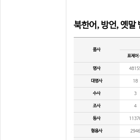
북한어, 방언, 옛말
품사
표제어
명사
4815
대명사
18
수사
3
조사
4
동사
1137
형용사
294