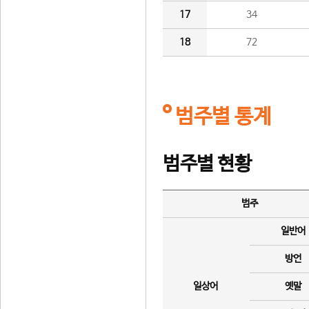
17
34
18
72
범주별 통계
범주별 현황
범주
일반어
방언
일상어
옛말