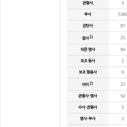
관형사
5
부사
536
감탄사
87
2)
25
접사
의존 명사
94
보조 동사
2
보조 형용사
0
2)
22
어미
관형사·명사
50
수사·관형사
5
명사·부사
2