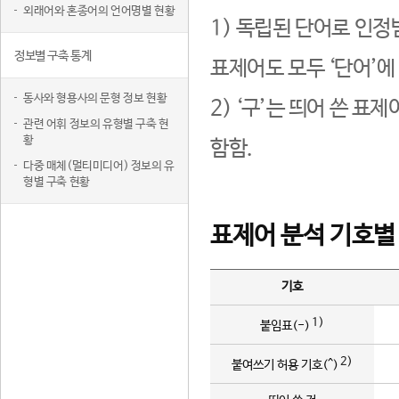
외래어와 혼종어의 언어명별 현황
1) 독립된 단어로 인정
정보별 구축 통계
표제어도 모두 ‘단어’에
동사와 형용사의 문형 정보 현황
2) ‘구’는 띄어 쓴 표
관련 어휘 정보의 유형별 구축 현
황
함함.
다중 매체(멀티미디어) 정보의 유
형별 구축 현황
표제어 분석 기호별
기호
1)
붙임표(-)
2)
붙여쓰기 허용 기호(^)