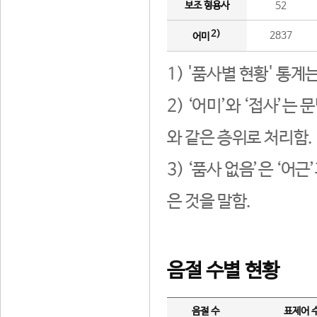
보조 형용사
52
2)
2837
어미
1) '품사별 현황' 통계
2) ‘어미’와 ‘접사’
와 같은 층위로 처리함.
3) ‘품사 없음’은 ‘어
은 것을 말함.
음절 수별 현황
음절 수
표제어 