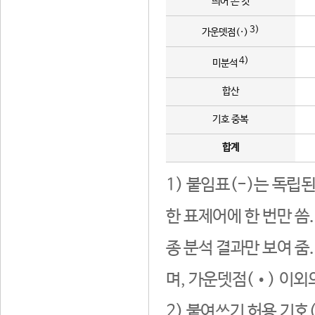
띄어 쓴 것
3)
가운뎃점(·)
4)
미분석
합산
기호 중복
합계
1) 붙임표(-)는 독립
한 표제어에 한 번만 씀
종 분석 결과만 보여 줌
며, 가운뎃점(•) 이외
2) 붙여쓰기 허용 기호