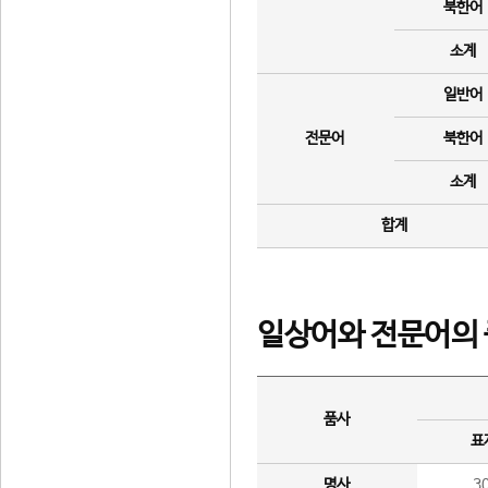
북한어
소계
일반어
전문어
북한어
소계
합계
일상어와 전문어의 
품사
표
명사
3