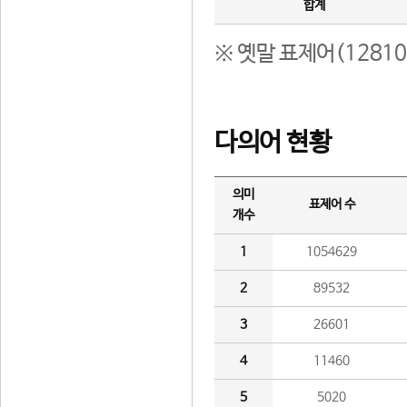
합계
※ 옛말 표제어(1281
다의어 현황
의미
표제어 수
개수
1
1054629
2
89532
3
26601
4
11460
5
5020