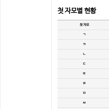
첫 자모별 현황
첫 자모
ㄱ
ㄲ
ㄴ
ㄷ
ㄸ
ㄹ
ㅁ
ㅂ