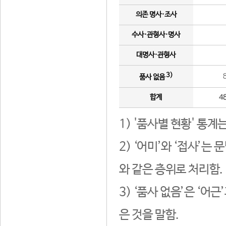
의존 명사·조사
수사·관형사·명사
대명사·관형사
3)
품사 없음
합계
4
1) '품사별 현황' 통계
2) ‘어미’와 ‘접사’
와 같은 층위로 처리함.
3) ‘품사 없음’은 ‘어
은 것을 말함.