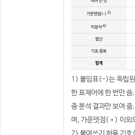
띄어 쓴 것
3)
가운뎃점(·)
4)
미분석
합산
기호 중복
합계
1) 붙임표(-)는 독립
한 표제어에 한 번만 씀
종 분석 결과만 보여 줌
며, 가운뎃점(•) 이외
2) 붙여쓰기 허용 기호