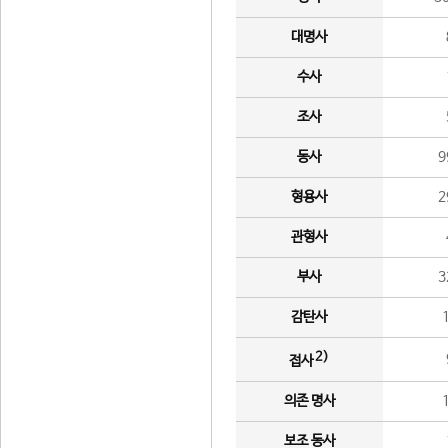
대명사
수사
조사
동사
9
형용사
2
관형사
부사
3
감탄사
2)
접사
의존 명사
보조 동사