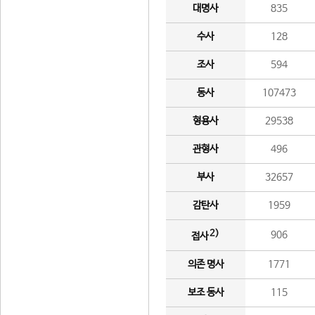
대명사
835
수사
128
조사
594
동사
107473
형용사
29538
관형사
496
부사
32657
감탄사
1959
2)
906
접사
의존 명사
1771
보조 동사
115