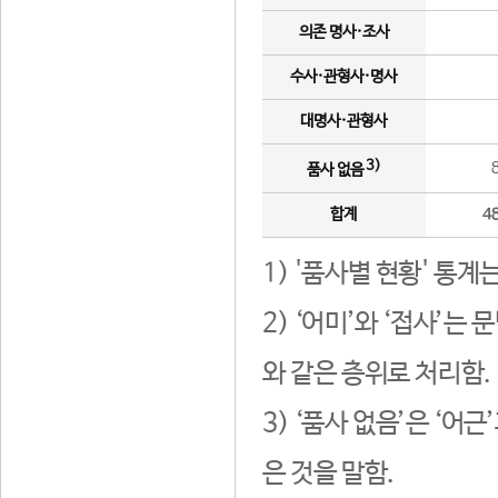
의존 명사·조사
수사·관형사·명사
대명사·관형사
3)
품사 없음
합계
4
1) '품사별 현황' 통계
2) ‘어미’와 ‘접사’
와 같은 층위로 처리함.
3) ‘품사 없음’은 ‘어
은 것을 말함.