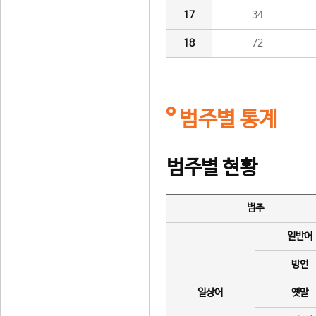
17
34
18
72
범주별 통계
범주별 현황
범주
일반어
방언
일상어
옛말