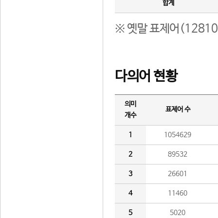
합계
※ 옛말 표제어(1281
다의어 현황
의미
표제어 수
개수
1
1054629
2
89532
3
26601
4
11460
5
5020