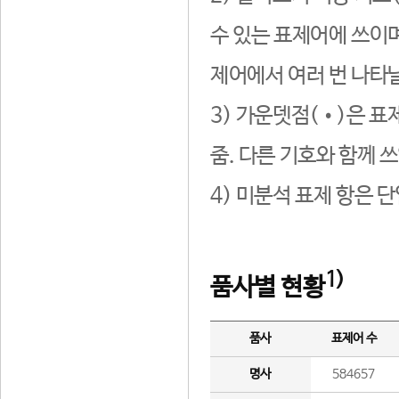
수 있는 표제어에 쓰이며
제어에서 여러 번 나타날
3) 가운뎃점(•)은 표
줌. 다른 기호와 함께 쓰
4) 미분석 표제 항은 
1)
품사별 현황
품사
표제어 수
명사
584657