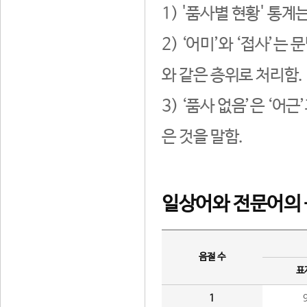
1) '품사별 현황' 통계
2) ‘어미’와 ‘접사’
와 같은 층위로 처리함.
3) ‘품사 없음’은 ‘어
은 것을 말함.
일상어와 전문어의 
음절 수
표
1