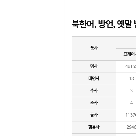
북한어, 방언, 옛말
품사
표제어
명사
4815
대명사
18
수사
3
조사
4
동사
1137
형용사
294