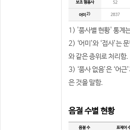
보조 형용사
52
2)
2837
어미
1) '품사별 현황' 통계
2) ‘어미’와 ‘접사’
와 같은 층위로 처리함.
3) ‘품사 없음’은 ‘어
은 것을 말함.
음절 수별 현황
음절 수
표제어 