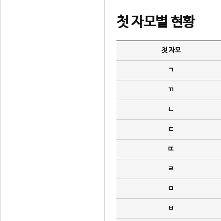
첫 자모별 현황
첫 자모
ㄱ
ㄲ
ㄴ
ㄷ
ㄸ
ㄹ
ㅁ
ㅂ