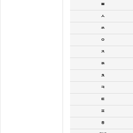
ㅃ
ㅅ
ㅆ
ㅇ
ㅈ
ㅉ
ㅊ
ㅋ
ㅌ
ㅍ
ㅎ