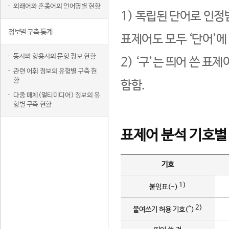
외래어와 혼종어의 언어명별 현황
1) 독립된 단어로 인정
정보별 구축 통계
표제어도 모두 ‘단어’에
동사와 형용사의 문형 정보 현황
2) ‘구’는 띄어 쓴 표
관련 어휘 정보의 유형별 구축 현
황
함함.
다중 매체(멀티미디어) 정보의 유
형별 구축 현황
표제어 분석 기호별
기호
1)
붙임표(-)
2)
붙여쓰기 허용 기호(^)