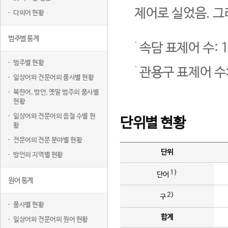
제어로 실었음. 그
다의어 현황
범주별 통계
속담 표제어 수: 1
범주별 현황
관용구 표제어 수:
일상어와 전문어의 품사별 현황
북한어, 방언, 옛말 범주의 품사별
현황
일상어와 전문어의 음절 수별 현
단위별 현황
황
전문어의 전문 분야별 현황
단위
방언의 지역별 현황
1)
단어
원어 통계
2)
구
품사별 현황
합계
일상어와 전문어의 원어 현황