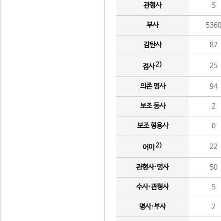
관형사
5
부사
536
감탄사
87
2)
25
접사
의존 명사
94
보조 동사
2
보조 형용사
0
2)
22
어미
관형사·명사
50
수사·관형사
5
명사·부사
2