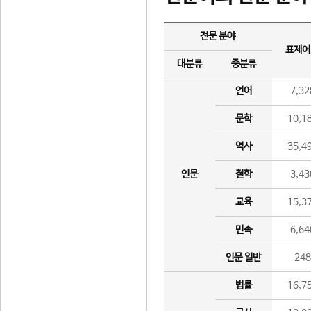
전문 분야
표제어
대분류
중분류
언어
7,32
문학
10,1
역사
35,4
인문
철학
3,43
교육
15,3
민속
6,64
인문 일반
24
법률
16,7