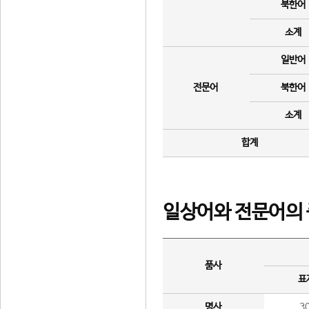
북한어
소계
일반어
전문어
북한어
소계
합계
일상어와 전문어의 
품사
표
명사
3