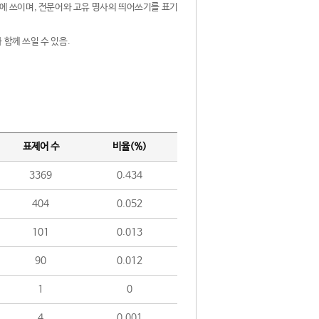
제어에 쓰이며, 전문어와 고유 명사의 띄어쓰기를 표기
 함께 쓰일 수 있음.
표제어 수
비율(%)
3369
0.434
404
0.052
101
0.013
90
0.012
1
0
4
0.001