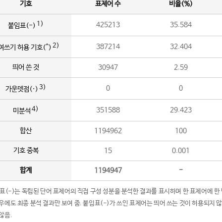
기호
표제어 수
비율(%)
1)
425213
35.584
붙임표(-)
2)
387214
32.404
여쓰기 허용 기호(^)
띄어 쓴 것
30947
2.59
3)
0
0
가운뎃점(·)
4)
351588
29.423
미분석
합산
1194962
100
기호 중복
15
0.001
합계
1194947
-
임표(-)는 독립된 단어 표제어의 직접 구성 성분을 분석한 결과를 표시하며 한 표제어에 한
우에도 최종 분석 결과만 보여 줌. 붙임표(-)가 쓰인 표제어는 띄어 쓰는 것이 허용되지 
않음.