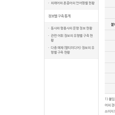
외래어와 혼종어의 언어명별 현황
정보별 구축 통계
붙
동사와 형용사의 문형 정보 현황
관련 어휘 정보의 유형별 구축 현
황
다중 매체(멀티미디어) 정보의 유
형별 구축 현황
1) 붙
어의 경
쓰이지 