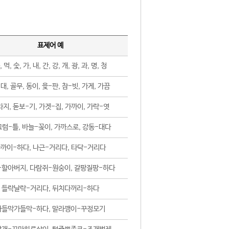
표제어 예
, 먹, 숯, 가, 내, 간, 강, 개, 광, 과, 명, 청
대, 골무, 동이, 윷-판, 참-빗, 가게, 가끔
지, 돋보-기, 가겟-집, 가까이, 가락-엿
럼-틀, 바늘-꽂이, 가까스로, 강동-대다
까이-하다, 나근-거리다, 타닥-거리다
-할아버지, 다람쥐-원숭이, 갈팡질팡-하다
들락날락-거리다, 뒤치다꺼리-하다
가들막가들막-하다, 말라깽이-꾸정모기