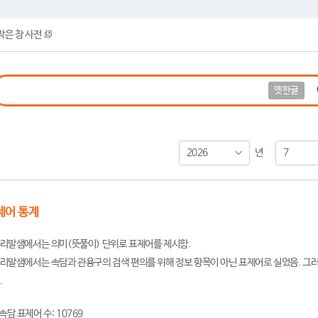
작은 창 사전
옛한글
2026
7
년
제어 통계
리말샘에서는 의미(뜻풀이) 단위로 표제어를 제시함.
리말샘에서는 속담과 관용구의 검색 편의를 위해 정보 항목이 아닌 표제어로 실었음. 그러
.
속담 표제어 수: 10769