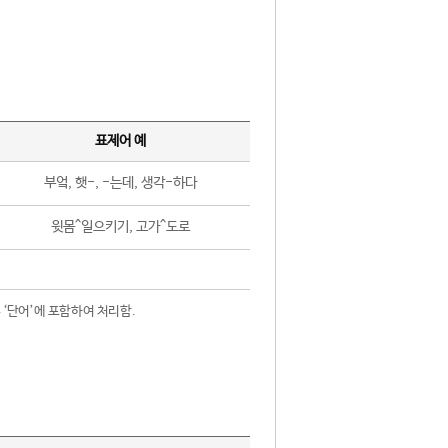
표제어 예
부엌, 햇-, -는데, 생각-하다
윗몸^일으키기, 고가^도로
 ‘단어’에 포함하여 처리함.