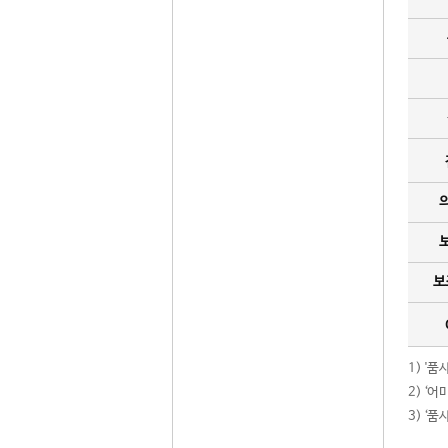
보
1) '
2) ‘
3) ‘