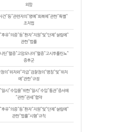
외함
사건^등^관련자의^명예^회복에^관한^특별^
조치법
^후유^의증^등^환자^지원^및^단체^설립에^
관한^법률
니틴^혈증^고암모니아^혈증^고시투룰린뇨^
증후군
청의^위치와^각급^검찰청의^명칭^및^위치
에^관한^규정
^일시^수입을^위한^일시^수입^통관^증서에
^관한^관세^협약
^후유^의증^등^환자^지원^및^단체^설립에^
관한^법률^시행^규칙