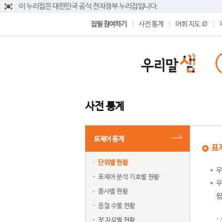
이 누리집은 대한민국 공식 전자정부 누리집입니다.
집필 참여하기
사전 통계
어휘 지도
사전 통계
표제어 통계
표
단위별 현황
우
표제어 분석 기호별 현황
우
품사별 현황
됨
음절 수별 현황
첫 자모별 현황