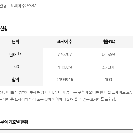
관용구 표제어 수: 5387
 현황
단위
표제어 수
비율(%)
1)
776707
64.999
단어
2)
418239
35.001
구
합계
1194946
100
립된 단어로 인정받지 못하는 접사, 어근, 어미 등과 구 구성이 줄어든 한 어절 표제어도 모두
구’는 띄어 쓴 표제어와 띄어 쓰는 것이 원칙이되 붙여 쓸 수 있는 표제어를 포함함.
 분석 기호별 현황