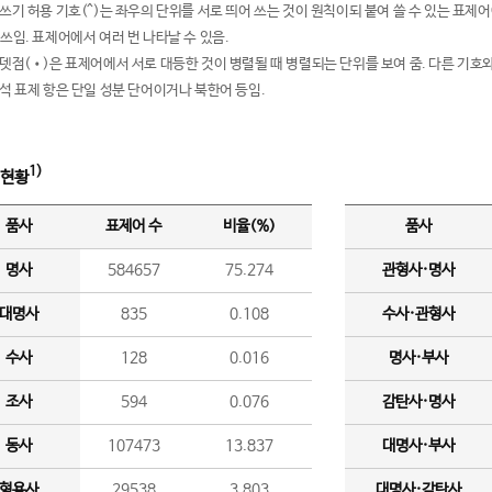
여쓰기 허용 기호(^)는 좌우의 단위를 서로 띄어 쓰는 것이 원칙이되 붙여 쓸 수 있는 표
 쓰임. 표제어에서 여러 번 나타날 수 있음.
운뎃점(•)은 표제어에서 서로 대등한 것이 병렬될 때 병렬되는 단위를 보여 줌. 다른 기호와
분석 표제 항은 단일 성분 단어이거나 북한어 등임.
1)
 현황
품사
표제어 수
비율(%)
품사
명사
584657
75.274
관형사·명사
대명사
835
0.108
수사·관형사
수사
128
0.016
명사·부사
조사
594
0.076
감탄사·명사
동사
107473
13.837
대명사·부사
형용사
29538
3.803
대명사·감탄사