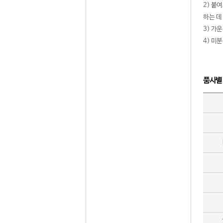
2) 붙
하는 데
3) 가
4) 미
품사별