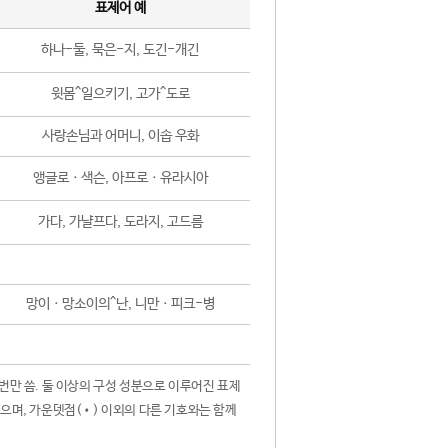
표제어 예
하나-둘, 묵은-지, 도긴-개긴
윗몸^일으키기, 고가^도로
사랑손님과 어머니, 이솝 우화
앵글로ㆍ색슨, 아프로ㆍ유라시아
가다, 가냘프다, 도라지, 고드름
망이ㆍ망소이의^난, 니만ㆍ피크-병
 번만 씀. 둘 이상의 구성 성분으로 이루어진 표제
않으며, 가운뎃점(•) 이외의 다른 기호와는 함께