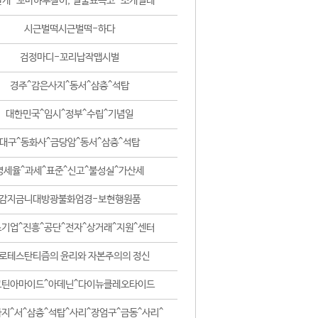
날개-꼬마하루살이, 털줄뾰족코-조개벌레
시근벌떡시근벌떡-하다
검정마디-꼬리납작맵시벌
경주^감은사지^동서^삼층^석탑
대한민국^임시^정부^수립^기념일
대구^동화사^금당암^동서^삼층^석탑
영세율^과세^표준^신고^불성실^가산세
감지금니대방광불화엄경-보현행원품
기업^진흥^공단^전자^상거래^지원^센터
로테스탄티즘의 윤리와 자본주의의 정신
코틴아마이드^아데닌^다이뉴클레오타이드
지^서^삼층^석탑^사리^장엄구^금동^사리^