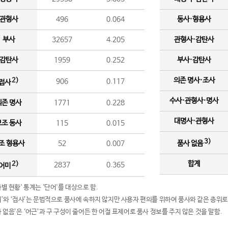
관형사
496
0.064
동사·형용사
부사
32657
4.205
관형사·감탄사
감탄사
1959
0.252
부사·감탄사
의존 명사·조사
2)
906
0.117
접사
수사·관형사·명사
의존 명사
1771
0.228
대명사·관형사
보조 동사
115
0.015
3)
조 형용사
52
0.007
품사 없음
합계
2)
2837
0.365
어미
품사별 현황' 통계는 '단어'를 대상으로 함.
어미’와 ‘접사’는 문법적으로 품사에 속하지 않지만 사용자 편의를 위하여 품사와 같은 층위로
품사 없음’은 ‘어근’과 구 구성이 줄어든 한 어절 표제어로 품사 정보를 주지 않은 것을 말함.