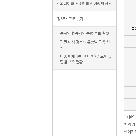
외래어와 혼종어의 언어명별 현황
정보별 구축 통계
붙
동사와 형용사의 문형 정보 현황
관련 어휘 정보의 유형별 구축 현
황
다중 매체(멀티미디어) 정보의 유
형별 구축 현황
1) 붙
어의 경
쓰이지 