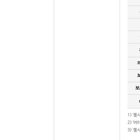
보
1) '
2) ‘
3) ‘