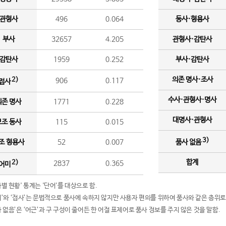
관형사
496
0.064
동사·형용사
부사
32657
4.205
관형사·감탄사
감탄사
1959
0.252
부사·감탄사
의존 명사·조사
2)
906
0.117
접사
수사·관형사·명사
의존 명사
1771
0.228
대명사·관형사
보조 동사
115
0.015
3)
조 형용사
52
0.007
품사 없음
합계
2)
2837
0.365
어미
품사별 현황' 통계는 '단어'를 대상으로 함.
어미’와 ‘접사’는 문법적으로 품사에 속하지 않지만 사용자 편의를 위하여 품사와 같은 층위로
품사 없음’은 ‘어근’과 구 구성이 줄어든 한 어절 표제어로 품사 정보를 주지 않은 것을 말함.