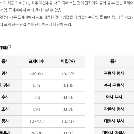
여쓰기 허용 기호(^)는 좌우의 단위를 서로 띄어 쓰는 것이 원칙이되 붙여 쓸 수 있는 표
 쓰임. 표제어에서 여러 번 나타날 수 있음.
운뎃점(•)은 표제어에서 서로 대등한 것이 병렬될 때 병렬되는 단위를 보여 줌. 다른 기호와
분석 표제 항은 단일 성분 단어이거나 북한어 등임.
1)
 현황
품사
표제어 수
비율(%)
품사
명사
584657
75.274
관형사·명사
대명사
835
0.108
수사·관형사
수사
128
0.016
명사·부사
조사
594
0.076
감탄사·명사
동사
107473
13.837
대명사·부사
형용사
29538
3.803
대명사·감탄사