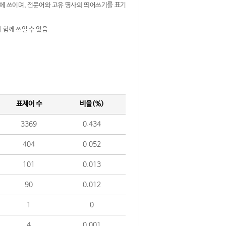
제어에 쓰이며, 전문어와 고유 명사의 띄어쓰기를 표기
 함께 쓰일 수 있음.
표제어 수
비율(%)
3369
0.434
404
0.052
101
0.013
90
0.012
1
0
4
0.001