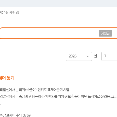
작은 창 사전
옛한글
2026
7
년
제어 통계
리말샘에서는 의미(뜻풀이) 단위로 표제어를 제시함.
리말샘에서는 속담과 관용구의 검색 편의를 위해 정보 항목이 아닌 표제어로 실었음. 그러
.
속담 표제어 수: 10769