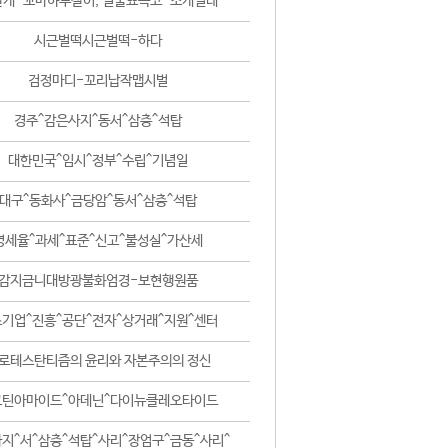
날개-꼬마하루살이, 털줄뾰족코-조개벌레
시근벌떡시근벌떡-하다
검정마디-꼬리납작맵시벌
경주^감은사지^동서^삼층^석탑
대한민국^임시^정부^수립^기념일
대구^동화사^금당암^동서^삼층^석탑
영세율^과세^표준^신고^불성실^가산세
감지금니대방광불화엄경-보현행원품
기업^진흥^공단^전자^상거래^지원^센터
로테스탄티즘의 윤리와 자본주의의 정신
코틴아마이드^아데닌^다이뉴클레오타이드
지^서^삼층^석탑^사리^장엄구^금동^사리^