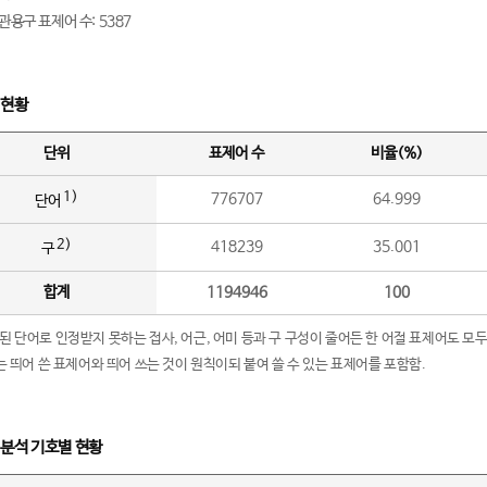
관용구 표제어 수: 5387
 현황
단위
표제어 수
비율(%)
1)
776707
64.999
단어
2)
418239
35.001
구
합계
1194946
100
립된 단어로 인정받지 못하는 접사, 어근, 어미 등과 구 구성이 줄어든 한 어절 표제어도 모두
구’는 띄어 쓴 표제어와 띄어 쓰는 것이 원칙이되 붙여 쓸 수 있는 표제어를 포함함.
 분석 기호별 현황