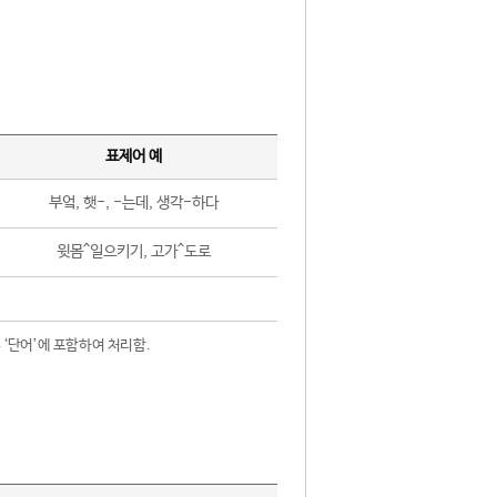
표제어 예
부엌, 햇-, -는데, 생각-하다
윗몸^일으키기, 고가^도로
 ‘단어’에 포함하여 처리함.