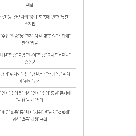
외함
사건^등^관련자의^명예^회복에^관한^특별^
조치법
^후유^의증^등^환자^지원^및^단체^설립에^
관한^법률
니틴^혈증^고암모니아^혈증^고시투룰린뇨^
증후군
청의^위치와^각급^검찰청의^명칭^및^위치
에^관한^규정
^일시^수입을^위한^일시^수입^통관^증서에
^관한^관세^협약
^후유^의증^등^환자^지원^및^단체^설립에^
관한^법률^시행^규칙