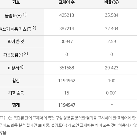
기호
표제어 수
비율(%)
1)
425213
35.584
붙임표(-)
2)
387214
32.404
여쓰기 허용 기호(^)
띄어 쓴 것
30947
2.59
3)
0
0
가운뎃점(·)
4)
351588
29.423
미분석
합산
1194962
100
기호 중복
15
0.001
합계
1194947
-
임표(-)는 독립된 단어 표제어의 직접 구성 성분을 분석한 결과를 표시하며 한 표제어에 한
우에도 최종 분석 결과만 보여 줌. 붙임표(-)가 쓰인 표제어는 띄어 쓰는 것이 허용되지 
않음.