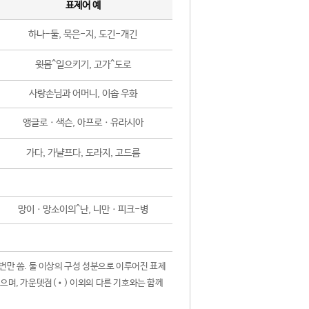
표제어 예
하나-둘, 묵은-지, 도긴-개긴
윗몸^일으키기, 고가^도로
사랑손님과 어머니, 이솝 우화
앵글로ㆍ색슨, 아프로ㆍ유라시아
가다, 가냘프다, 도라지, 고드름
망이ㆍ망소이의^난, 니만ㆍ피크-병
 번만 씀. 둘 이상의 구성 성분으로 이루어진 표제
않으며, 가운뎃점(•) 이외의 다른 기호와는 함께