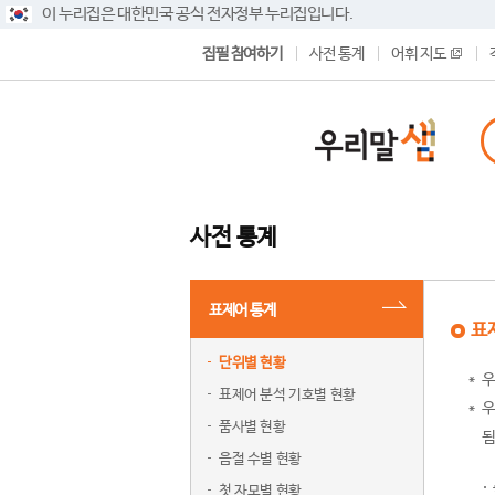
이 누리집은 대한민국 공식 전자정부 누리집입니다.
집필 참여하기
사전 통계
어휘 지도
사전 통계
표제어 통계
표
단위별 현황
우
표제어 분석 기호별 현황
우
품사별 현황
됨
음절 수별 현황
첫 자모별 현황