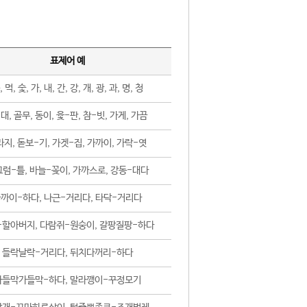
표제어 예
, 먹, 숯, 가, 내, 간, 강, 개, 광, 과, 명, 청
대, 골무, 동이, 윷-판, 참-빗, 가게, 가끔
지, 돋보-기, 가겟-집, 가까이, 가락-엿
럼-틀, 바늘-꽂이, 가까스로, 강동-대다
까이-하다, 나근-거리다, 타닥-거리다
-할아버지, 다람쥐-원숭이, 갈팡질팡-하다
들락날락-거리다, 뒤치다꺼리-하다
가들막가들막-하다, 말라깽이-꾸정모기