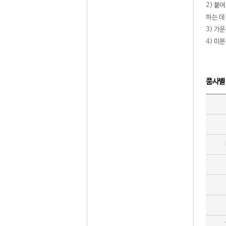
2) 붙
하는 데
3) 가
4) 미
품사별