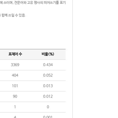
제어에 쓰이며, 전문어와 고유 명사의 띄어쓰기를 표기
 함께 쓰일 수 있음.
표제어 수
비율(%)
3369
0.434
404
0.052
101
0.013
90
0.012
1
0
4
0.001