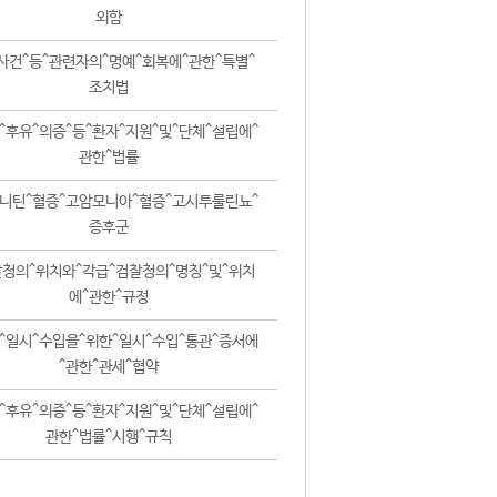
외함
사건^등^관련자의^명예^회복에^관한^특별^
조치법
^후유^의증^등^환자^지원^및^단체^설립에^
관한^법률
니틴^혈증^고암모니아^혈증^고시투룰린뇨^
증후군
청의^위치와^각급^검찰청의^명칭^및^위치
에^관한^규정
^일시^수입을^위한^일시^수입^통관^증서에
^관한^관세^협약
^후유^의증^등^환자^지원^및^단체^설립에^
관한^법률^시행^규칙