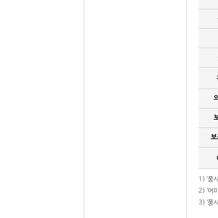
보
1) '
2) ‘
3) ‘