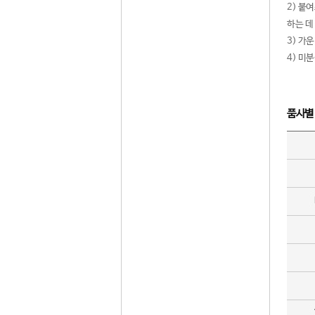
2) 붙
하는 데
3) 가
4) 미
품사별