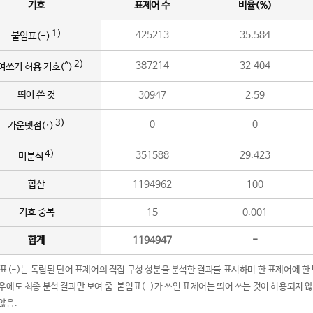
기호
표제어 수
비율(%)
1)
425213
35.584
붙임표(-)
2)
387214
32.404
여쓰기 허용 기호(^)
띄어 쓴 것
30947
2.59
3)
0
0
가운뎃점(·)
4)
351588
29.423
미분석
합산
1194962
100
기호 중복
15
0.001
합계
1194947
-
임표(-)는 독립된 단어 표제어의 직접 구성 성분을 분석한 결과를 표시하며 한 표제어에 한
우에도 최종 분석 결과만 보여 줌. 붙임표(-)가 쓰인 표제어는 띄어 쓰는 것이 허용되지 
않음.