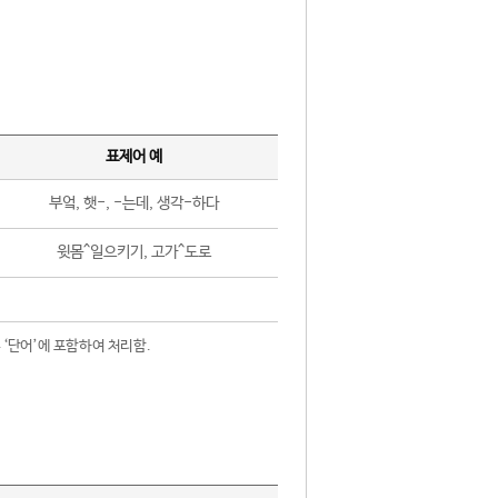
표제어 예
부엌, 햇-, -는데, 생각-하다
윗몸^일으키기, 고가^도로
 ‘단어’에 포함하여 처리함.