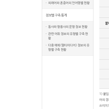
외래어와 혼종어의 언어명별 현황
정보별 구축 통계
붙
동사와 형용사의 문형 정보 현황
관련 어휘 정보의 유형별 구축 현
황
다중 매체(멀티미디어) 정보의 유
형별 구축 현황
1) 붙
어의 경
쓰이지 