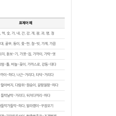
표제어 예
, 먹, 숯, 가, 내, 간, 강, 개, 광, 과, 명, 청
대, 골무, 동이, 윷-판, 참-빗, 가게, 가끔
지, 돋보-기, 가겟-집, 가까이, 가락-엿
럼-틀, 바늘-꽂이, 가까스로, 강동-대다
까이-하다, 나근-거리다, 타닥-거리다
-할아버지, 다람쥐-원숭이, 갈팡질팡-하다
들락날락-거리다, 뒤치다꺼리-하다
가들막가들막-하다, 말라깽이-꾸정모기