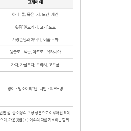
표제어 예
하나-둘, 묵은-지, 도긴-개긴
윗몸^일으키기, 고가^도로
사랑손님과 어머니, 이솝 우화
앵글로ㆍ색슨, 아프로ㆍ유라시아
가다, 가냘프다, 도라지, 고드름
망이ㆍ망소이의^난, 니만ㆍ피크-병
 번만 씀. 둘 이상의 구성 성분으로 이루어진 표제
않으며, 가운뎃점(•) 이외의 다른 기호와는 함께