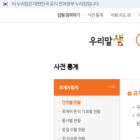
이 누리집은 대한민국 공식 전자정부 누리집입니다.
집필 참여하기
사전 통계
어휘 지도
사전 통계
표제어 통계
표
단위별 현황
우
표제어 분석 기호별 현황
우
품사별 현황
됨
음절 수별 현황
첫 자모별 현황