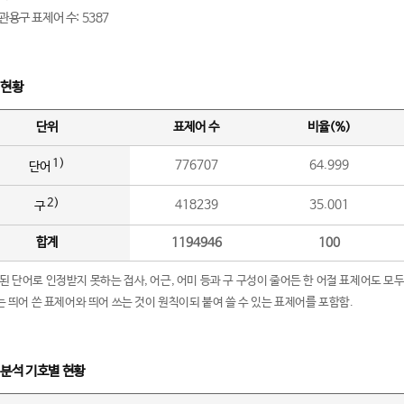
관용구 표제어 수: 5387
 현황
단위
표제어 수
비율(%)
1)
776707
64.999
단어
2)
418239
35.001
구
합계
1194946
100
립된 단어로 인정받지 못하는 접사, 어근, 어미 등과 구 구성이 줄어든 한 어절 표제어도 모두
구’는 띄어 쓴 표제어와 띄어 쓰는 것이 원칙이되 붙여 쓸 수 있는 표제어를 포함함.
 분석 기호별 현황