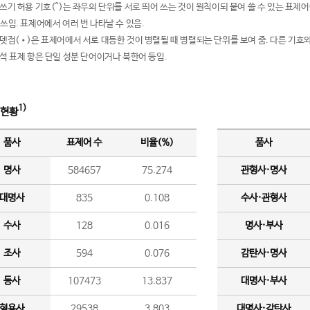
여쓰기 허용 기호(^)는 좌우의 단위를 서로 띄어 쓰는 것이 원칙이되 붙여 쓸 수 있는 표
 쓰임. 표제어에서 여러 번 나타날 수 있음.
운뎃점(•)은 표제어에서 서로 대등한 것이 병렬될 때 병렬되는 단위를 보여 줌. 다른 기호와
분석 표제 항은 단일 성분 단어이거나 북한어 등임.
1)
 현황
품사
표제어 수
비율(%)
품사
명사
584657
75.274
관형사·명사
대명사
835
0.108
수사·관형사
수사
128
0.016
명사·부사
조사
594
0.076
감탄사·명사
동사
107473
13.837
대명사·부사
형용사
29538
3.803
대명사·감탄사