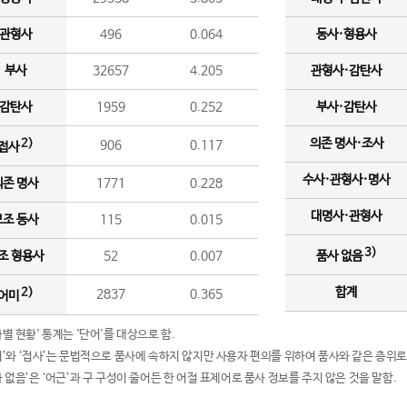
관형사
496
0.064
동사·형용사
부사
32657
4.205
관형사·감탄사
감탄사
1959
0.252
부사·감탄사
의존 명사·조사
2)
906
0.117
접사
수사·관형사·명사
의존 명사
1771
0.228
대명사·관형사
보조 동사
115
0.015
3)
조 형용사
52
0.007
품사 없음
합계
2)
2837
0.365
어미
품사별 현황' 통계는 '단어'를 대상으로 함.
어미’와 ‘접사’는 문법적으로 품사에 속하지 않지만 사용자 편의를 위하여 품사와 같은 층위로
품사 없음’은 ‘어근’과 구 구성이 줄어든 한 어절 표제어로 품사 정보를 주지 않은 것을 말함.