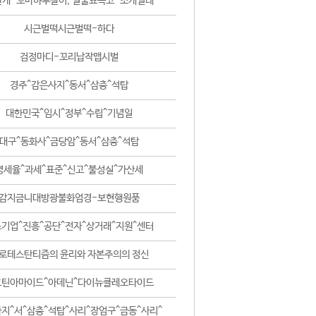
날개-꼬마하루살이, 털줄뾰족코-조개벌레
시근벌떡시근벌떡-하다
검정마디-꼬리납작맵시벌
경주^감은사지^동서^삼층^석탑
대한민국^임시^정부^수립^기념일
대구^동화사^금당암^동서^삼층^석탑
영세율^과세^표준^신고^불성실^가산세
감지금니대방광불화엄경-보현행원품
기업^진흥^공단^전자^상거래^지원^센터
로테스탄티즘의 윤리와 자본주의의 정신
코틴아마이드^아데닌^다이뉴클레오타이드
지^서^삼층^석탑^사리^장엄구^금동^사리^