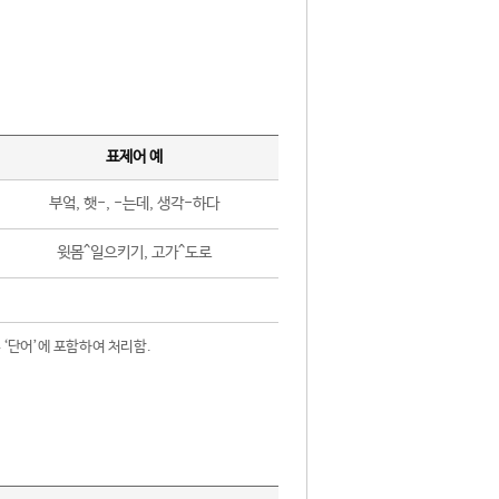
표제어 예
부엌, 햇-, -는데, 생각-하다
윗몸^일으키기, 고가^도로
 ‘단어’에 포함하여 처리함.