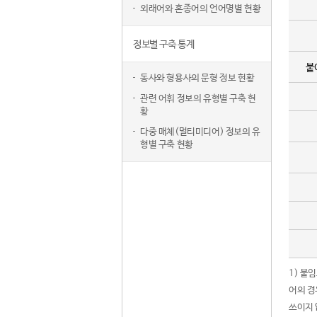
외래어와 혼종어의 언어명별 현황
정보별 구축 통계
붙
동사와 형용사의 문형 정보 현황
관련 어휘 정보의 유형별 구축 현
황
다중 매체(멀티미디어) 정보의 유
형별 구축 현황
1) 붙
어의 경
쓰이지 