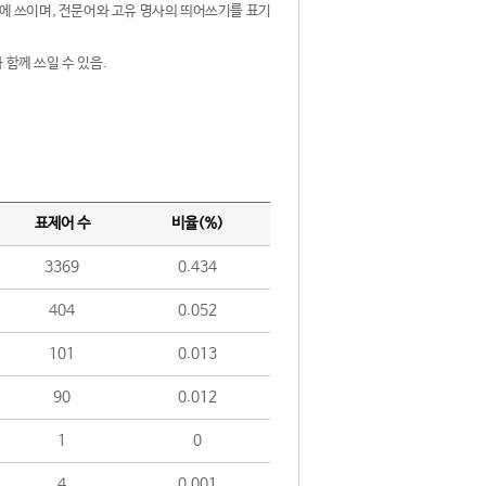
제어에 쓰이며, 전문어와 고유 명사의 띄어쓰기를 표기
 함께 쓰일 수 있음.
표제어 수
비율(%)
3369
0.434
404
0.052
101
0.013
90
0.012
1
0
4
0.001