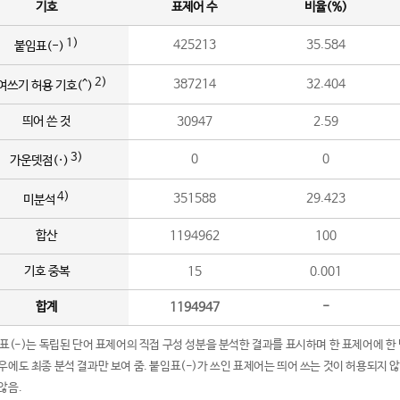
기호
표제어 수
비율(%)
1)
425213
35.584
붙임표(-)
2)
387214
32.404
여쓰기 허용 기호(^)
띄어 쓴 것
30947
2.59
3)
0
0
가운뎃점(·)
4)
351588
29.423
미분석
합산
1194962
100
기호 중복
15
0.001
합계
1194947
-
임표(-)는 독립된 단어 표제어의 직접 구성 성분을 분석한 결과를 표시하며 한 표제어에 한
우에도 최종 분석 결과만 보여 줌. 붙임표(-)가 쓰인 표제어는 띄어 쓰는 것이 허용되지 
않음.