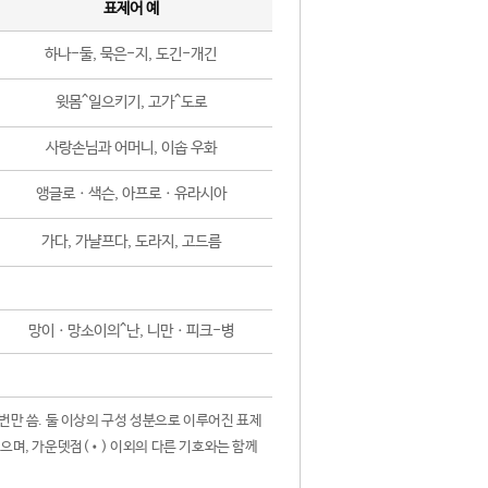
표제어 예
하나-둘, 묵은-지, 도긴-개긴
윗몸^일으키기, 고가^도로
사랑손님과 어머니, 이솝 우화
앵글로ㆍ색슨, 아프로ㆍ유라시아
가다, 가냘프다, 도라지, 고드름
망이ㆍ망소이의^난, 니만ㆍ피크-병
 번만 씀. 둘 이상의 구성 성분으로 이루어진 표제
않으며, 가운뎃점(•) 이외의 다른 기호와는 함께