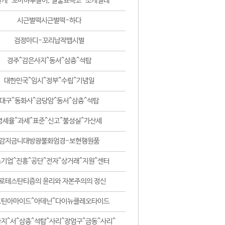
날개-꼬마하루살이, 털줄뾰족코-조개벌레
시근벌떡시근벌떡-하다
검정마디-꼬리납작맵시벌
경주^감은사지^동서^삼층^석탑
대한민국^임시^정부^수립^기념일
대구^동화사^금당암^동서^삼층^석탑
영세율^과세^표준^신고^불성실^가산세
감지금니대방광불화엄경-보현행원품
기업^진흥^공단^전자^상거래^지원^센터
로테스탄티즘의 윤리와 자본주의의 정신
코틴아마이드^아데닌^다이뉴클레오타이드
지^서^삼층^석탑^사리^장엄구^금동^사리^