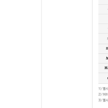
보
1) '
2) ‘
3) ‘