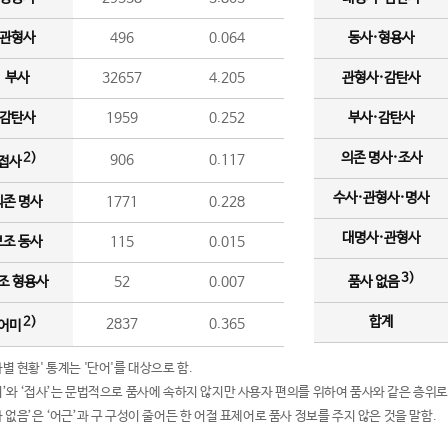
관형사
496
0.064
동사·형용사
부사
32657
4.205
관형사·감탄사
감탄사
1959
0.252
부사·감탄사
의존 명사·조사
2)
906
0.117
접사
수사·관형사·명사
의존 명사
1771
0.228
대명사·관형사
보조 동사
115
0.015
3)
조 형용사
52
0.007
품사 없음
합계
2)
2837
0.365
어미
품사별 현황' 통계는 '단어'를 대상으로 함.
어미’와 ‘접사’는 문법적으로 품사에 속하지 않지만 사용자 편의를 위하여 품사와 같은 층위로
품사 없음’은 ‘어근’과 구 구성이 줄어든 한 어절 표제어로 품사 정보를 주지 않은 것을 말함.