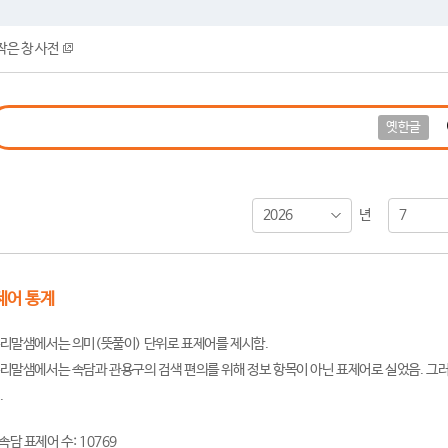
작은 창 사전
옛한글
2026
7
년
제어 통계
리말샘에서는 의미(뜻풀이) 단위로 표제어를 제시함.
리말샘에서는 속담과 관용구의 검색 편의를 위해 정보 항목이 아닌 표제어로 실었음. 그러
.
속담 표제어 수: 10769