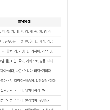
표제어 예
, 먹, 숯, 가, 내, 간, 강, 개, 광, 과, 명, 청
대, 골무, 동이, 윷-판, 참-빗, 가게, 가끔
지, 돋보-기, 가겟-집, 가까이, 가락-엿
럼-틀, 바늘-꽂이, 가까스로, 강동-대다
까이-하다, 나근-거리다, 타닥-거리다
-할아버지, 다람쥐-원숭이, 갈팡질팡-하다
들락날락-거리다, 뒤치다꺼리-하다
가들막가들막-하다, 말라깽이-꾸정모기