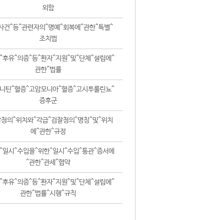
외함
사건^등^관련자의^명예^회복에^관한^특별^
조치법
^후유^의증^등^환자^지원^및^단체^설립에^
관한^법률
니틴^혈증^고암모니아^혈증^고시투룰린뇨^
증후군
청의^위치와^각급^검찰청의^명칭^및^위치
에^관한^규정
^일시^수입을^위한^일시^수입^통관^증서에
^관한^관세^협약
^후유^의증^등^환자^지원^및^단체^설립에^
관한^법률^시행^규칙