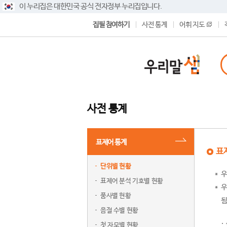
이 누리집은 대한민국 공식 전자정부 누리집입니다.
집필 참여하기
사전 통계
어휘 지도
사전 통계
표제어 통계
표
단위별 현황
우
표제어 분석 기호별 현황
우
품사별 현황
됨
음절 수별 현황
첫 자모별 현황