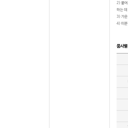
2) 붙
하는 데
3) 가
4) 미
품사별