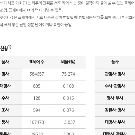
여쓰기 허용 기호(^)는 좌우의 단위를 서로 띄어 쓰는 것이 원칙이되 붙여 쓸 수 있는 표
 쓰임. 표제어에서 여러 번 나타날 수 있음.
운뎃점(•)은 표제어에서 서로 대등한 것이 병렬될 때 병렬되는 단위를 보여 줌. 다른 기호와
분석 표제 항은 단일 성분 단어이거나 북한어 등임.
1)
 현황
품사
표제어 수
비율(%)
품사
명사
584657
75.274
관형사·명사
대명사
835
0.108
수사·관형사
수사
128
0.016
명사·부사
조사
594
0.076
감탄사·명사
동사
107473
13.837
대명사·부사
형용사
29538
3.803
대명사·감탄사