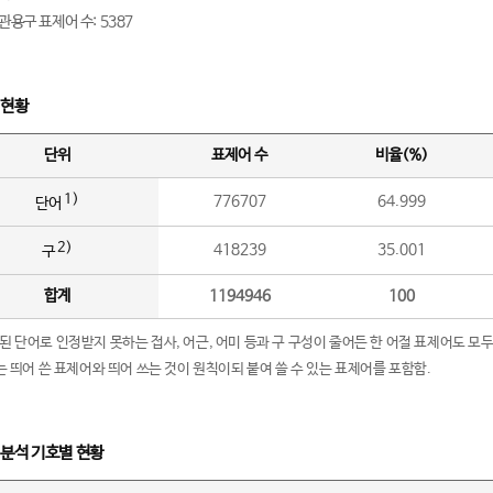
관용구 표제어 수: 5387
 현황
단위
표제어 수
비율(%)
1)
776707
64.999
단어
2)
418239
35.001
구
합계
1194946
100
립된 단어로 인정받지 못하는 접사, 어근, 어미 등과 구 구성이 줄어든 한 어절 표제어도 모두
구’는 띄어 쓴 표제어와 띄어 쓰는 것이 원칙이되 붙여 쓸 수 있는 표제어를 포함함.
 분석 기호별 현황