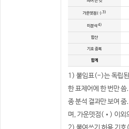
띄어 쓴 것
3)
가운뎃점(·)
4)
미분석
합산
기호 중복
합계
1) 붙임표(-)는 독립
한 표제어에 한 번만 씀
종 분석 결과만 보여 줌
며, 가운뎃점(•) 이외
2) 붙여쓰기 허용 기호