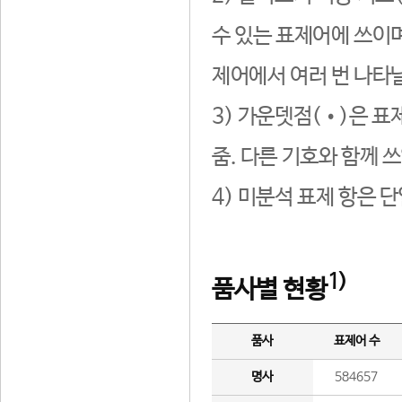
수 있는 표제어에 쓰이며
제어에서 여러 번 나타날
3) 가운뎃점(•)은 표
줌. 다른 기호와 함께 쓰
4) 미분석 표제 항은 
1)
품사별 현황
품사
표제어 수
명사
584657