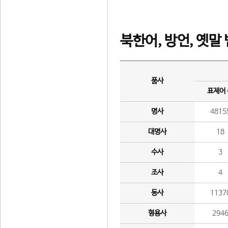
북한어, 방언, 옛말
품사
표제어
명사
4815
대명사
18
수사
3
조사
4
동사
1137
형용사
294