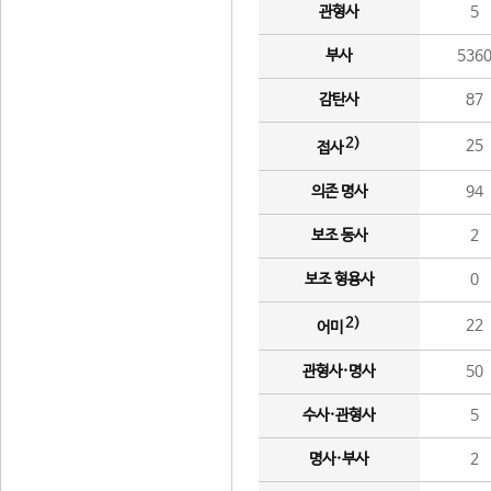
관형사
5
부사
536
감탄사
87
2)
25
접사
의존 명사
94
보조 동사
2
보조 형용사
0
2)
22
어미
관형사·명사
50
수사·관형사
5
명사·부사
2