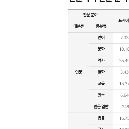
전문 분야
표제어
대분류
중분류
언어
7,32
문학
10,1
역사
35,4
인문
철학
3,43
교육
15,3
민속
6,64
인문 일반
24
법률
16,7