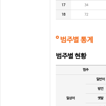
17
34
18
72
범주별 통계
범주별 현황
범주
일반어
방언
일상어
옛말