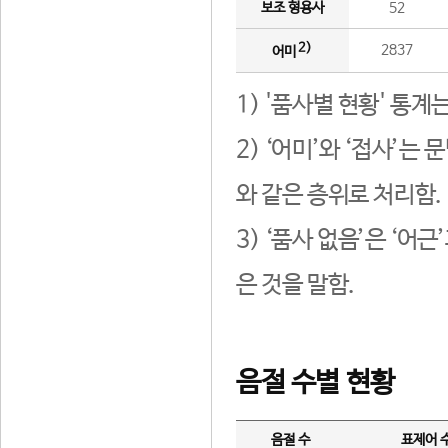
보조 형용사
52
2)
2837
어미
1) '품사별 현황' 통계
2) ‘어미’와 ‘접사’
와 같은 층위로 처리함.
3) ‘품사 없음’은 ‘어
은 것을 말함.
음절 수별 현황
음절 수
표제어 