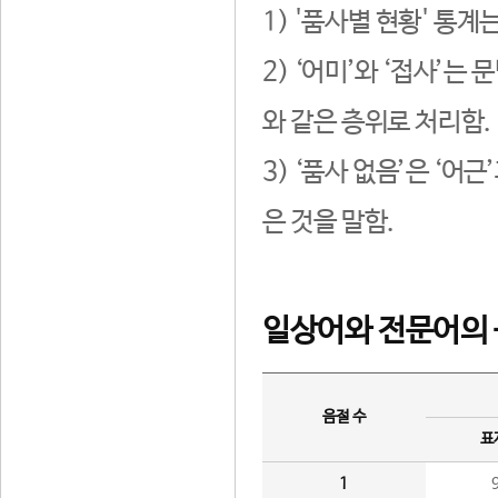
1) '품사별 현황' 통계
2) ‘어미’와 ‘접사’
와 같은 층위로 처리함.
3) ‘품사 없음’은 ‘어
은 것을 말함.
일상어와 전문어의 
음절 수
표
1