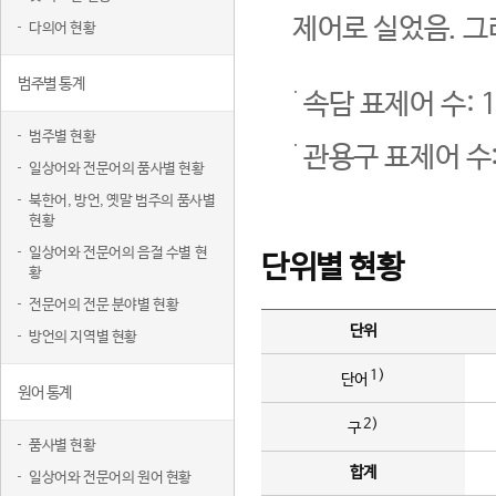
제어로 실었음. 그
다의어 현황
범주별 통계
속담 표제어 수: 1
범주별 현황
관용구 표제어 수:
일상어와 전문어의 품사별 현황
북한어, 방언, 옛말 범주의 품사별
현황
일상어와 전문어의 음절 수별 현
단위별 현황
황
전문어의 전문 분야별 현황
단위
방언의 지역별 현황
1)
단어
원어 통계
2)
구
품사별 현황
합계
일상어와 전문어의 원어 현황