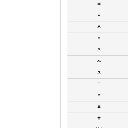
ㅃ
ㅅ
ㅆ
ㅇ
ㅈ
ㅉ
ㅊ
ㅋ
ㅌ
ㅍ
ㅎ