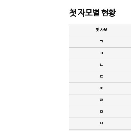
첫 자모별 현황
첫 자모
ㄱ
ㄲ
ㄴ
ㄷ
ㄸ
ㄹ
ㅁ
ㅂ