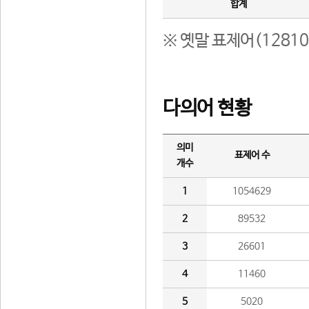
합계
※ 옛말 표제어(1281
다의어 현황
의미
표제어 수
개수
1
1054629
2
89532
3
26601
4
11460
5
5020