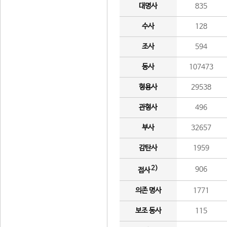
대명사
835
수사
128
조사
594
동사
107473
형용사
29538
관형사
496
부사
32657
감탄사
1959
2)
906
접사
의존 명사
1771
보조 동사
115