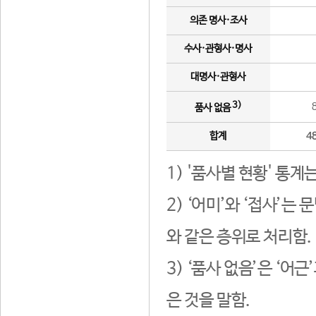
의존 명사·조사
수사·관형사·명사
대명사·관형사
3)
품사 없음
합계
4
1) '품사별 현황' 통계
2) ‘어미’와 ‘접사’
와 같은 층위로 처리함.
3) ‘품사 없음’은 ‘어
은 것을 말함.