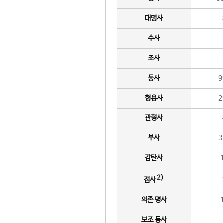
대명사
수사
조사
동사
9
형용사
2
관형사
부사
3
감탄사
2)
접사
의존 명사
보조 동사