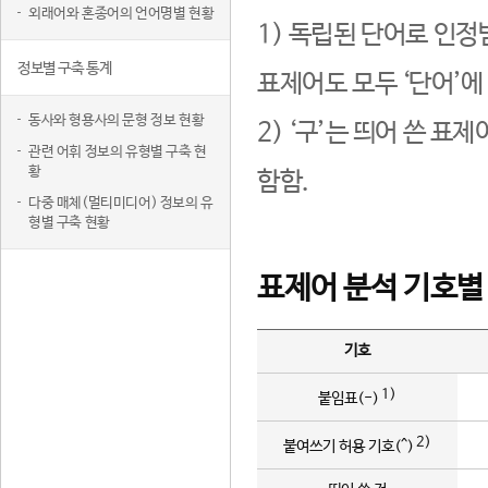
외래어와 혼종어의 언어명별 현황
1) 독립된 단어로 인정
정보별 구축 통계
표제어도 모두 ‘단어’에
동사와 형용사의 문형 정보 현황
2) ‘구’는 띄어 쓴 표
관련 어휘 정보의 유형별 구축 현
황
함함.
다중 매체(멀티미디어) 정보의 유
형별 구축 현황
표제어 분석 기호별
기호
1)
붙임표(-)
2)
붙여쓰기 허용 기호(^)