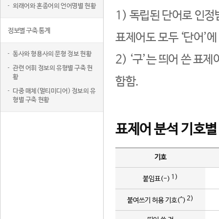
외래어와 혼종어의 언어명별 현황
1) 독립된 단어로 인정
정보별 구축 통계
표제어도 모두 ‘단어’에
동사와 형용사의 문형 정보 현황
2) ‘구’는 띄어 쓴 표
관련 어휘 정보의 유형별 구축 현
황
함함.
다중 매체(멀티미디어) 정보의 유
형별 구축 현황
표제어 분석 기호별
기호
1)
붙임표(-)
2)
붙여쓰기 허용 기호(^)