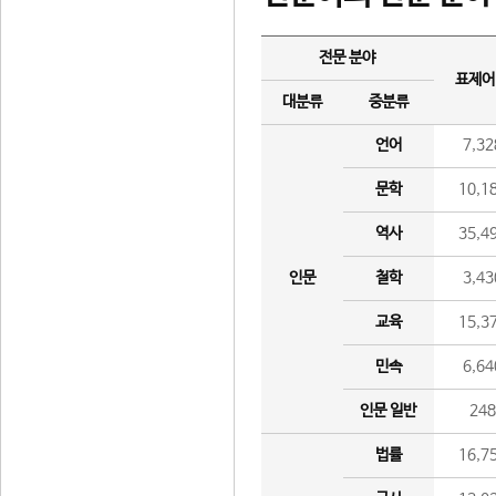
전문 분야
표제어
대분류
중분류
언어
7,32
문학
10,1
역사
35,4
인문
철학
3,43
교육
15,3
민속
6,64
인문 일반
24
법률
16,7