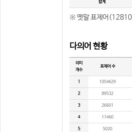
합계
※ 옛말 표제어(1281
다의어 현황
의미
표제어 수
개수
1
1054629
2
89532
3
26601
4
11460
5
5020