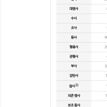
대명사
수사
조사
동사
9
형용사
2
관형사
부사
3
감탄사
2)
접사
의존 명사
보조 동사