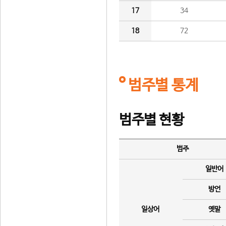
17
34
18
72
범주별 통계
범주별 현황
범주
일반어
방언
일상어
옛말