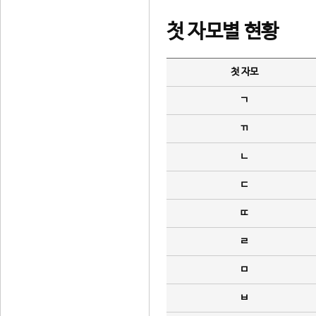
첫 자모별 현황
첫 자모
ㄱ
ㄲ
ㄴ
ㄷ
ㄸ
ㄹ
ㅁ
ㅂ