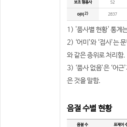
보조 형용사
52
2)
2837
어미
1) '품사별 현황' 통계
2) ‘어미’와 ‘접사’
와 같은 층위로 처리함.
3) ‘품사 없음’은 ‘어
은 것을 말함.
음절 수별 현황
음절 수
표제어 