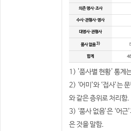
의존 명사·조사
수사·관형사·명사
대명사·관형사
3)
품사 없음
합계
4
1) '품사별 현황' 통계
2) ‘어미’와 ‘접사’
와 같은 층위로 처리함.
3) ‘품사 없음’은 ‘어
은 것을 말함.