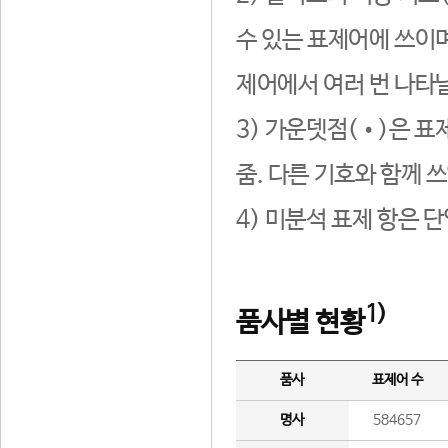
수 있는 표제어에 쓰이며
제어에서 여러 번 나타날
3) 가운뎃점(•)은 표
줌. 다른 기호와 함께 쓰
4) 미분석 표제 항은 
1)
품사별 현황
품사
표제어 수
명사
584657