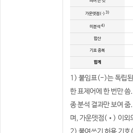
띄어 쓴 것
3)
가운뎃점(·)
4)
미분석
합산
기호 중복
합계
1) 붙임표(-)는 독립
한 표제어에 한 번만 씀
종 분석 결과만 보여 줌
며, 가운뎃점(•) 이외
2) 붙여쓰기 허용 기호