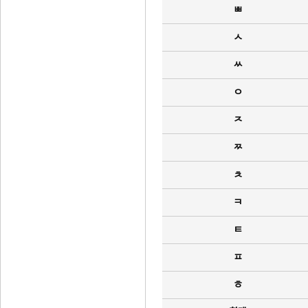
ㅃ
ㅅ
ㅆ
ㅇ
ㅈ
ㅉ
ㅊ
ㅋ
ㅌ
ㅍ
ㅎ