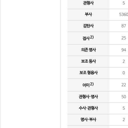
관형사
5
부사
536
감탄사
87
2)
25
접사
의존 명사
94
보조 동사
2
보조 형용사
0
2)
22
어미
관형사·명사
50
수사·관형사
5
명사·부사
2