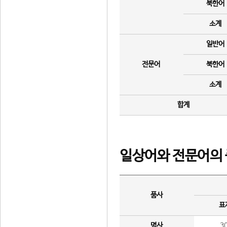
북한어
소계
일반어
전문어
북한어
소계
합계
일상어와 전문어의 
품사
표
명사
3