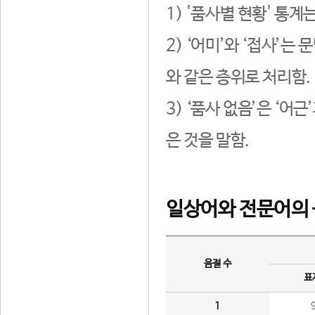
1) '품사별 현황' 통계
2) ‘어미’와 ‘접사’
와 같은 층위로 처리함.
3) ‘품사 없음’은 ‘어
은 것을 말함.
일상어와 전문어의 
음절 수
표
1