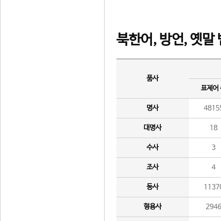
북한어, 방언, 옛말
품사
표제어
명사
4815
대명사
18
수사
3
조사
4
동사
1137
형용사
294