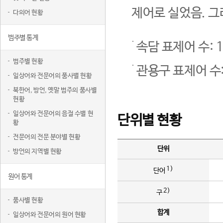
제어로 실었음. 그
다의어 현황
범주별 통계
속담 표제어 수: 1
범주별 현황
관용구 표제어 수:
일상어와 전문어의 품사별 현황
북한어, 방언, 옛말 범주의 품사별
현황
일상어와 전문어의 음절 수별 현
단위별 현황
황
전문어의 전문 분야별 현황
단위
방언의 지역별 현황
1)
단어
원어 통계
2)
구
품사별 현황
합계
일상어와 전문어의 원어 현황