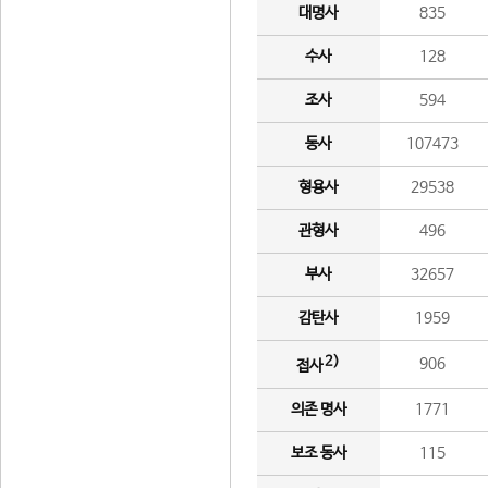
대명사
835
수사
128
조사
594
동사
107473
형용사
29538
관형사
496
부사
32657
감탄사
1959
2)
906
접사
의존 명사
1771
보조 동사
115