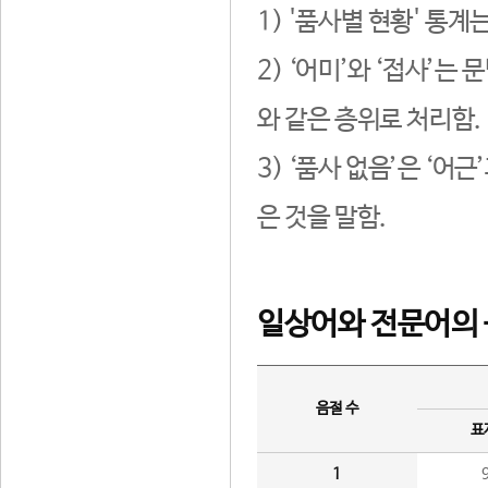
1) '품사별 현황' 통계
2) ‘어미’와 ‘접사’
와 같은 층위로 처리함.
3) ‘품사 없음’은 ‘어
은 것을 말함.
일상어와 전문어의 
음절 수
표
1