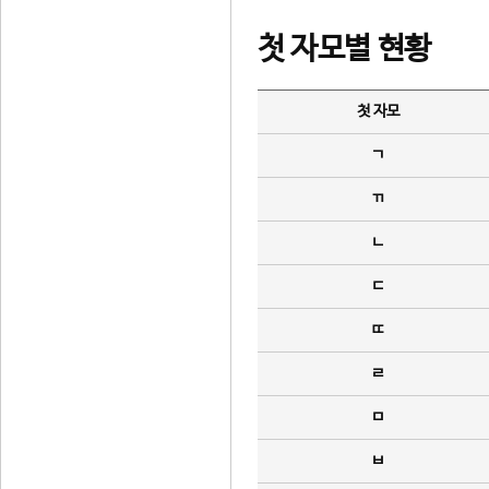
첫 자모별 현황
첫 자모
ㄱ
ㄲ
ㄴ
ㄷ
ㄸ
ㄹ
ㅁ
ㅂ