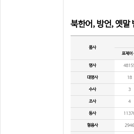
북한어, 방언, 옛말
품사
표제어
명사
4815
대명사
18
수사
3
조사
4
동사
1137
형용사
294