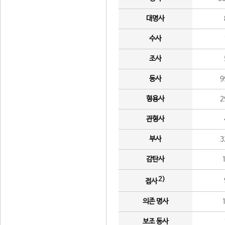
대명사
수사
조사
동사
9
형용사
2
관형사
부사
3
감탄사
2)
접사
의존 명사
보조 동사