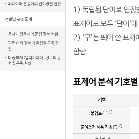
외래어와 혼종어의 언어명별 현황
1) 독립된 단어로 인정
정보별 구축 통계
표제어도 모두 ‘단어’에
동사와 형용사의 문형 정보 현황
2) ‘구’는 띄어 쓴 표
관련 어휘 정보의 유형별 구축 현
황
함함.
다중 매체(멀티미디어) 정보의 유
형별 구축 현황
표제어 분석 기호별
기호
1)
붙임표(-)
2)
붙여쓰기 허용 기호(^)