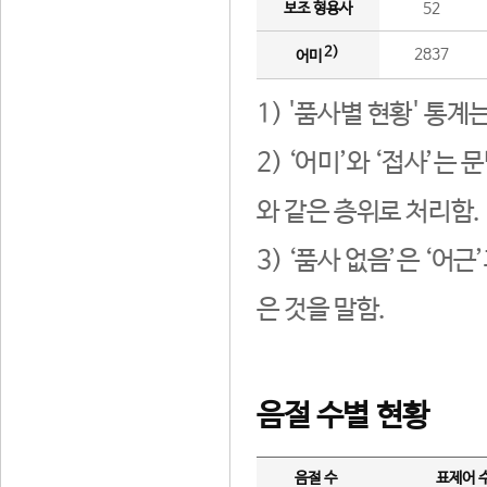
보조 형용사
52
2)
2837
어미
1) '품사별 현황' 통계
2) ‘어미’와 ‘접사’
와 같은 층위로 처리함.
3) ‘품사 없음’은 ‘어
은 것을 말함.
음절 수별 현황
음절 수
표제어 