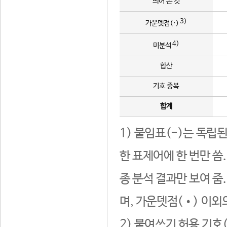
띄어 쓴 것
3)
가운뎃점(·)
4)
미분석
합산
기호 중복
합계
1) 붙임표(-)는 독립
한 표제어에 한 번만 씀
종 분석 결과만 보여 줌
며, 가운뎃점(•) 이외
2) 붙여쓰기 허용 기호