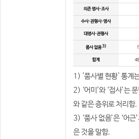
의존 명사·조사
수사·관형사·명사
대명사·관형사
3)
품사 없음
합계
4
1) '품사별 현황' 통계
2) ‘어미’와 ‘접사’
와 같은 층위로 처리함.
3) ‘품사 없음’은 ‘어
은 것을 말함.