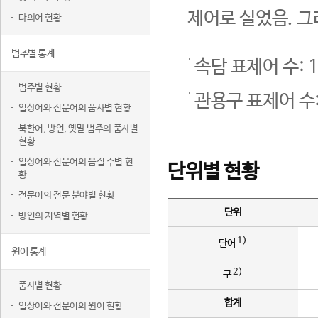
제어로 실었음. 그
다의어 현황
범주별 통계
속담 표제어 수: 1
범주별 현황
관용구 표제어 수:
일상어와 전문어의 품사별 현황
북한어, 방언, 옛말 범주의 품사별
현황
일상어와 전문어의 음절 수별 현
단위별 현황
황
전문어의 전문 분야별 현황
단위
방언의 지역별 현황
1)
단어
원어 통계
2)
구
품사별 현황
합계
일상어와 전문어의 원어 현황