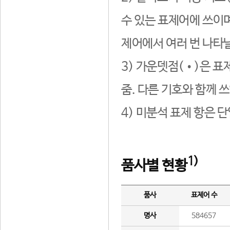
수 있는 표제어에 쓰이며
제어에서 여러 번 나타날
3) 가운뎃점(•)은 표
줌. 다른 기호와 함께 쓰
4) 미분석 표제 항은 
1)
품사별 현황
품사
표제어 수
명사
584657