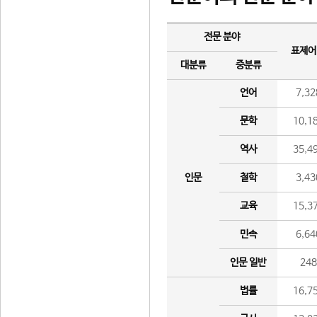
전문 분야
표제어
대분류
중분류
언어
7,32
문학
10,1
역사
35,4
인문
철학
3,43
교육
15,3
민속
6,64
인문 일반
24
법률
16,7