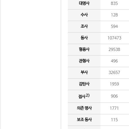
대명사
835
수사
128
조사
594
동사
107473
형용사
29538
관형사
496
부사
32657
감탄사
1959
2)
906
접사
의존 명사
1771
보조 동사
115