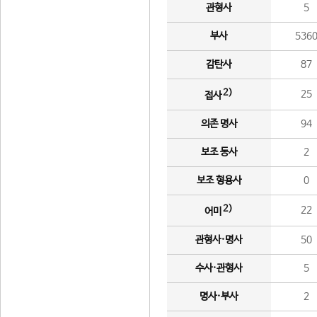
관형사
5
부사
536
감탄사
87
2)
25
접사
의존 명사
94
보조 동사
2
보조 형용사
0
2)
22
어미
관형사·명사
50
수사·관형사
5
명사·부사
2