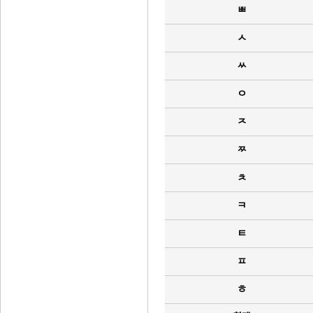
ㅃ
ㅅ
ㅆ
ㅇ
ㅈ
ㅉ
ㅊ
ㅋ
ㅌ
ㅍ
ㅎ