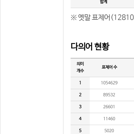
합계
※ 옛말 표제어(1281
다의어 현황
의미
표제어 수
개수
1
1054629
2
89532
3
26601
4
11460
5
5020