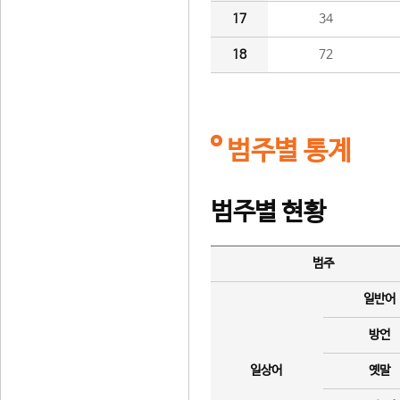
17
34
18
72
범주별 통계
범주별 현황
범주
일반어
방언
일상어
옛말