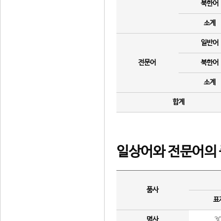
북한어
소계
일반어
전문어
북한어
소계
합계
일상어와 전문어의 
품사
표
명사
3