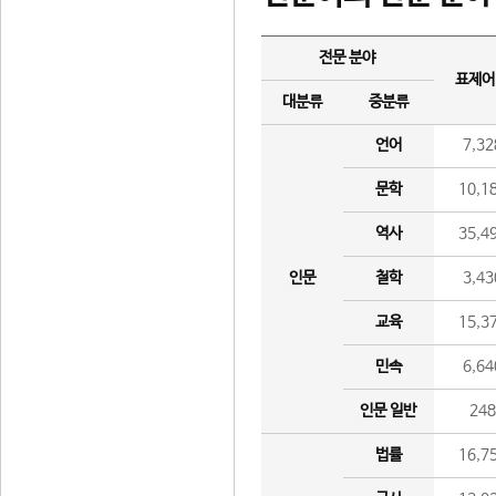
전문 분야
표제어
대분류
중분류
언어
7,32
문학
10,1
역사
35,4
인문
철학
3,43
교육
15,3
민속
6,64
인문 일반
24
법률
16,7