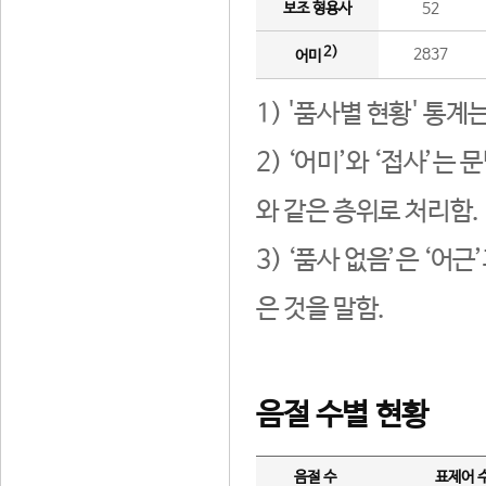
보조 형용사
52
2)
2837
어미
1) '품사별 현황' 통계
2) ‘어미’와 ‘접사’
와 같은 층위로 처리함.
3) ‘품사 없음’은 ‘어
은 것을 말함.
음절 수별 현황
음절 수
표제어 