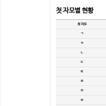
첫 자모별 현황
첫 자모
ㄱ
ㄲ
ㄴ
ㄷ
ㄸ
ㄹ
ㅁ
ㅂ