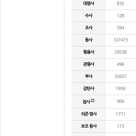
대명사
835
수사
128
조사
594
동사
107473
형용사
29538
관형사
496
부사
32657
감탄사
1959
2)
906
접사
의존 명사
1771
보조 동사
115