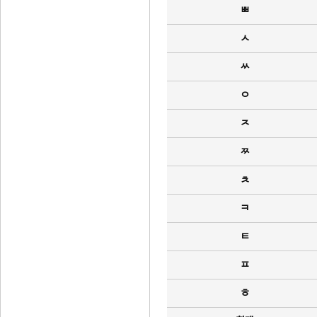
ㅃ
ㅅ
ㅆ
ㅇ
ㅈ
ㅉ
ㅊ
ㅋ
ㅌ
ㅍ
ㅎ