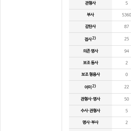
관형사
5
부사
536
감탄사
87
2)
25
접사
의존 명사
94
보조 동사
2
보조 형용사
0
2)
22
어미
관형사·명사
50
수사·관형사
5
명사·부사
2