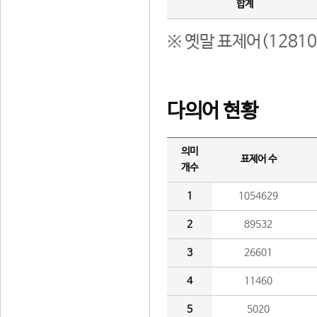
합계
※ 옛말 표제어(1281
다의어 현황
의미
표제어 수
개수
1
1054629
2
89532
3
26601
4
11460
5
5020