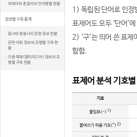
외래어와 혼종어의 언어명별 현황
1) 독립된 단어로 인정
정보별 구축 통계
표제어도 모두 ‘단어’에
동사와 형용사의 문형 정보 현황
2) ‘구’는 띄어 쓴 표
관련 어휘 정보의 유형별 구축 현
황
함함.
다중 매체(멀티미디어) 정보의 유
형별 구축 현황
표제어 분석 기호별
기호
1)
붙임표(-)
2)
붙여쓰기 허용 기호(^)