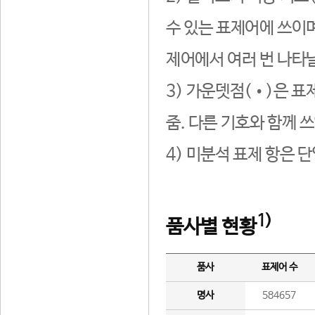
수 있는 표제어에 쓰이며
제어에서 여러 번 나타날
3) 가운뎃점(•)은 표
줌. 다른 기호와 함께 쓰
4) 미분석 표제 항은 
1)
품사별 현황
품사
표제어 수
명사
584657