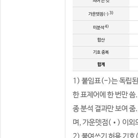
띄어 쓴 것
3)
가운뎃점(·)
4)
미분석
합산
기호 중복
합계
1) 붙임표(-)는 독립
한 표제어에 한 번만 씀
종 분석 결과만 보여 줌
며, 가운뎃점(•) 이외
2) 붙여쓰기 허용 기호