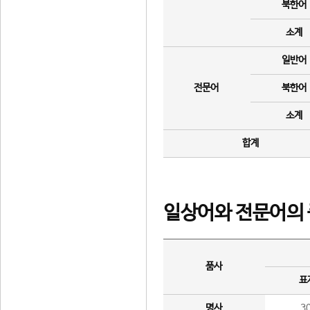
북한어
소계
일반어
전문어
북한어
소계
합계
일상어와 전문어의 
품사
표
명사
3