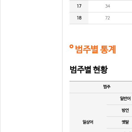
17
34
18
72
범주별 통계
범주별 현황
범주
일반어
방언
일상어
옛말