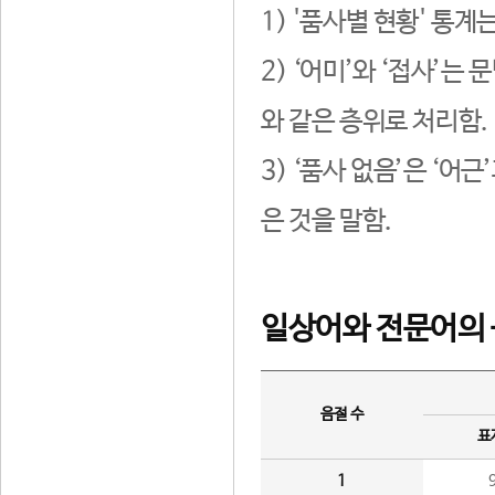
1) '품사별 현황' 통계
2) ‘어미’와 ‘접사’
와 같은 층위로 처리함.
3) ‘품사 없음’은 ‘어
은 것을 말함.
일상어와 전문어의 
음절 수
표
1