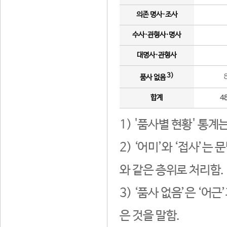
의존 명사·조사
수사·관형사·명사
대명사·관형사
3)
품사 없음
합계
4
1) '품사별 현황' 통계
2) ‘어미’와 ‘접사’
와 같은 층위로 처리함.
3) ‘품사 없음’은 ‘어
은 것을 말함.