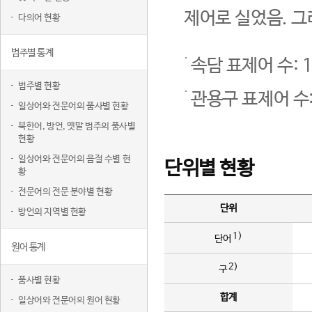
제어로 실었음. 그
다의어 현황
범주별 통계
속담 표제어 수: 1
범주별 현황
관용구 표제어 수:
일상어와 전문어의 품사별 현황
북한어, 방언, 옛말 범주의 품사별
현황
일상어와 전문어의 음절 수별 현
단위별 현황
황
전문어의 전문 분야별 현황
단위
방언의 지역별 현황
1)
단어
원어 통계
2)
구
품사별 현황
합계
일상어와 전문어의 원어 현황