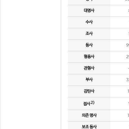
대명사
수사
조사
동사
9
형용사
2
관형사
부사
3
감탄사
2)
접사
의존 명사
보조 동사