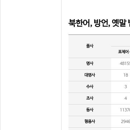
북한어, 방언, 옛말
품사
표제어
명사
4815
대명사
18
수사
3
조사
4
동사
1137
형용사
294