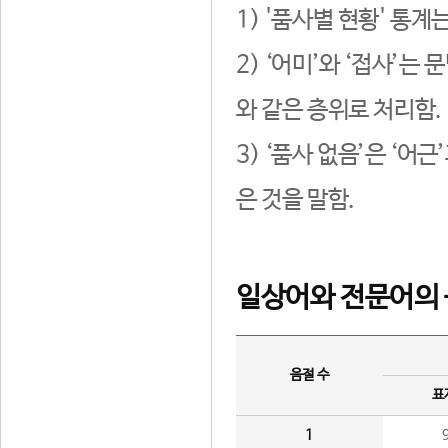
1) '품사별 현황' 통계
2) ‘어미’와 ‘접사’
와 같은 층위로 처리함.
3) ‘품사 없음’은 ‘어
은 것을 말함.
일상어와 전문어의 
음절 수
표
1