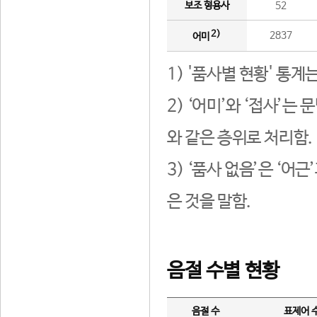
보조 형용사
52
2)
2837
어미
1) '품사별 현황' 통계
2) ‘어미’와 ‘접사’
와 같은 층위로 처리함.
3) ‘품사 없음’은 ‘어
은 것을 말함.
음절 수별 현황
음절 수
표제어 