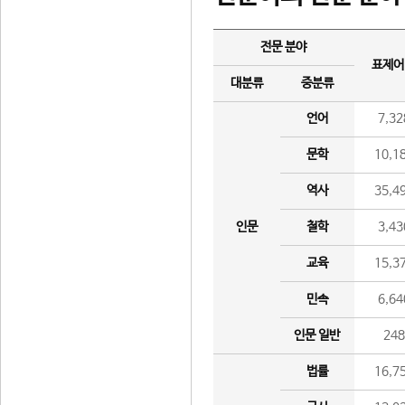
전문 분야
표제어
대분류
중분류
언어
7,32
문학
10,1
역사
35,4
인문
철학
3,43
교육
15,3
민속
6,64
인문 일반
24
법률
16,7