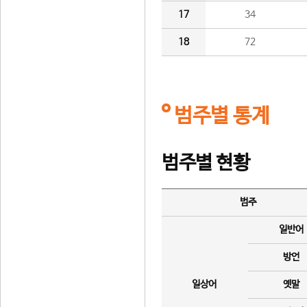
17
34
18
72
범주별 통계
범주별 현황
범주
일반어
방언
일상어
옛말