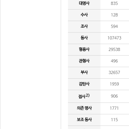
대명사
835
수사
128
조사
594
동사
107473
형용사
29538
관형사
496
부사
32657
감탄사
1959
2)
906
접사
의존 명사
1771
보조 동사
115