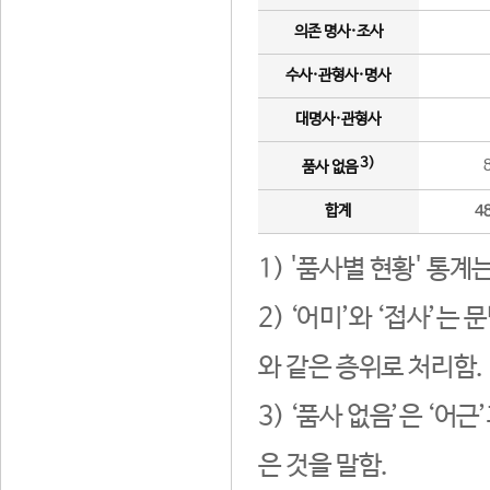
의존 명사·조사
수사·관형사·명사
대명사·관형사
3)
품사 없음
합계
4
1) '품사별 현황' 통계
2) ‘어미’와 ‘접사’
와 같은 층위로 처리함.
3) ‘품사 없음’은 ‘어
은 것을 말함.