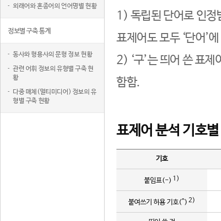
외래어와 혼종어의 언어명별 현황
1) 독립된 단어로 인정
정보별 구축 통계
표제어도 모두 ‘단어’에
동사와 형용사의 문형 정보 현황
2) ‘구’는 띄어 쓴 표
관련 어휘 정보의 유형별 구축 현
황
함함.
다중 매체(멀티미디어) 정보의 유
형별 구축 현황
표제어 분석 기호별
기호
1)
붙임표(-)
2)
붙여쓰기 허용 기호(^)