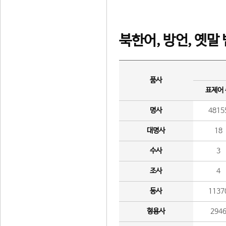
북한어, 방언, 옛말
품사
표제어
명사
4815
대명사
18
수사
3
조사
4
동사
1137
형용사
294