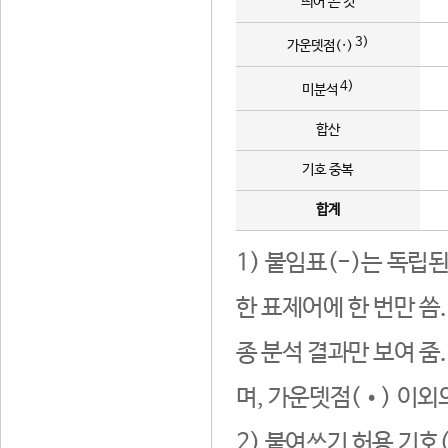
띄어 쓴 것
3)
가운뎃점(·)
4)
미분석
합산
기호 중복
합계
1) 붙임표(-)는 독립
한 표제어에 한 번만 씀
종 분석 결과만 보여 줌
며, 가운뎃점(•) 이외
2) 붙여쓰기 허용 기호