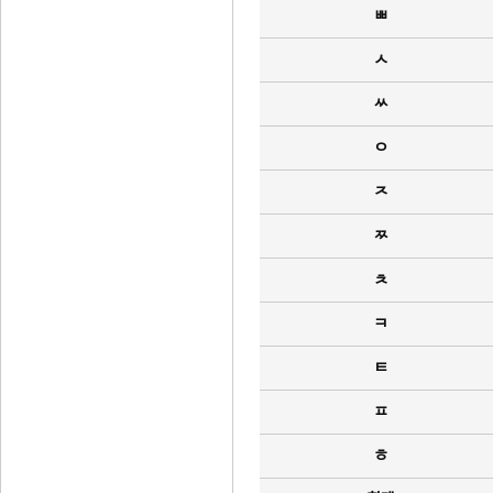
ㅃ
ㅅ
ㅆ
ㅇ
ㅈ
ㅉ
ㅊ
ㅋ
ㅌ
ㅍ
ㅎ