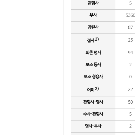
관형사
5
부사
536
감탄사
87
2)
25
접사
의존 명사
94
보조 동사
2
보조 형용사
0
2)
22
어미
관형사·명사
50
수사·관형사
5
명사·부사
2