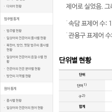
제어로 실었음. 그
다의어 현황
범주별 통계
속담 표제어 수: 1
범주별 현황
관용구 표제어 수:
일상어와 전문어의 품사별 현황
북한어, 방언, 옛말 범주의 품사별
현황
일상어와 전문어의 음절 수별 현
단위별 현황
황
전문어의 전문 분야별 현황
단위
방언의 지역별 현황
1)
단어
원어 통계
2)
구
품사별 현황
합계
일상어와 전문어의 원어 현황