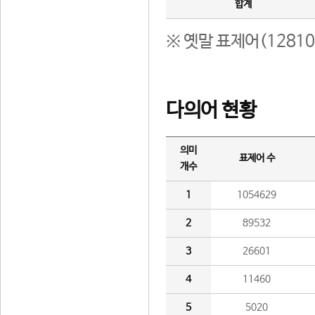
합계
※ 옛말 표제어(1281
다의어 현황
의미
표제어 수
개수
1
1054629
2
89532
3
26601
4
11460
5
5020