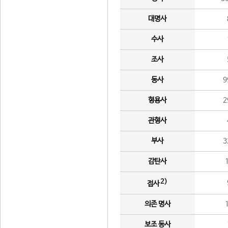
대명사
수사
조사
동사
9
형용사
2
관형사
부사
3
감탄사
2)
접사
의존 명사
보조 동사