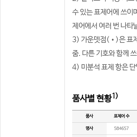
수 있는 표제어에 쓰이며
제어에서 여러 번 나타날
3) 가운뎃점(•)은 표
줌. 다른 기호와 함께 쓰
4) 미분석 표제 항은 
1)
품사별 현황
품사
표제어 수
명사
584657