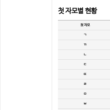
첫 자모별 현황
첫 자모
ㄱ
ㄲ
ㄴ
ㄷ
ㄸ
ㄹ
ㅁ
ㅂ