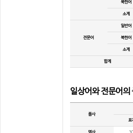
북한어
소계
일반어
전문어
북한어
소계
합계
일상어와 전문어의 
품사
표
명사
3