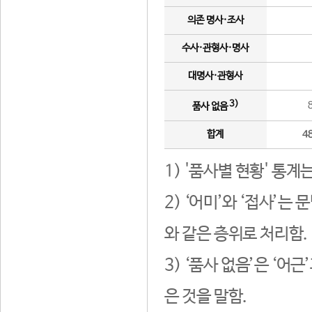
의존 명사·조사
수사·관형사·명사
대명사·관형사
3)
품사 없음
합계
4
1) '품사별 현황' 통계
2) ‘어미’와 ‘접사’
와 같은 층위로 처리함.
3) ‘품사 없음’은 ‘어
은 것을 말함.