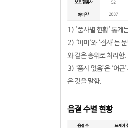
보조 형용사
52
2)
2837
어미
1) '품사별 현황' 통계
2) ‘어미’와 ‘접사’
와 같은 층위로 처리함.
3) ‘품사 없음’은 ‘어
은 것을 말함.
음절 수별 현황
음절 수
표제어 