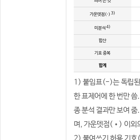
띄어 쓴 것
3)
가운뎃점(·)
4)
미분석
합산
기호 중복
합계
1) 붙임표(-)는 독립
한 표제어에 한 번만 씀
종 분석 결과만 보여 줌
며, 가운뎃점(•) 이외
2) 붙여쓰기 허용 기호