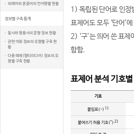
외래어와 혼종어의 언어명별 현황
1) 독립된 단어로 인정
정보별 구축 통계
표제어도 모두 ‘단어’에
동사와 형용사의 문형 정보 현황
2) ‘구’는 띄어 쓴 표
관련 어휘 정보의 유형별 구축 현
황
함함.
다중 매체(멀티미디어) 정보의 유
형별 구축 현황
표제어 분석 기호별
기호
1)
붙임표(-)
2)
붙여쓰기 허용 기호(^)