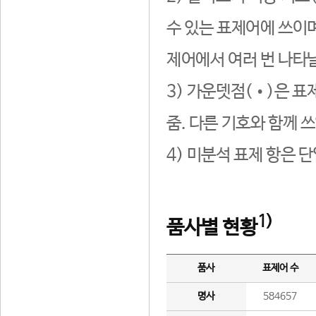
수 있는 표제어에 쓰이며
제어에서 여러 번 나타날
3) 가운뎃점(•)은 표
줌. 다른 기호와 함께 쓰
4) 미분석 표제 항은 
1)
품사별 현황
품사
표제어 수
명사
584657