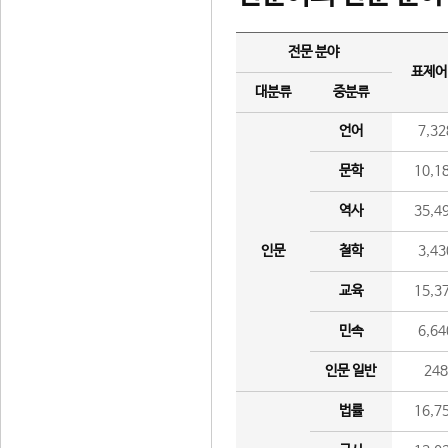
전문 분야
표제어
대분류
중분류
언어
7,32
문학
10,1
역사
35,4
인문
철학
3,43
교육
15,3
민속
6,64
인문 일반
24
법률
16,7