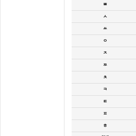
ㅃ
ㅅ
ㅆ
ㅇ
ㅈ
ㅉ
ㅊ
ㅋ
ㅌ
ㅍ
ㅎ