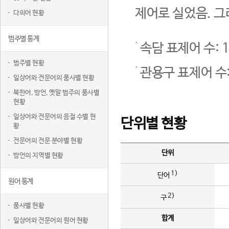
제어로 실었음. 그
다의어 현황
범주별 통계
속담 표제어 수: 1
범주별 현황
관용구 표제어 수:
일상어와 전문어의 품사별 현황
북한어, 방언, 옛말 범주의 품사별
현황
일상어와 전문어의 음절 수별 현
단위별 현황
황
전문어의 전문 분야별 현황
단위
방언의 지역별 현황
1)
단어
원어 통계
2)
구
품사별 현황
합계
일상어와 전문어의 원어 현황