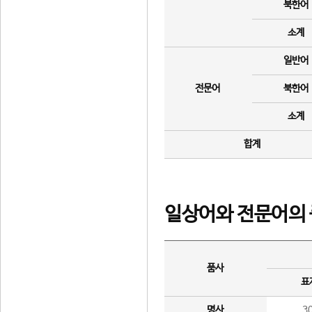
북한어
소계
일반어
전문어
북한어
소계
합계
일상어와 전문어의 
품사
표
명사
3