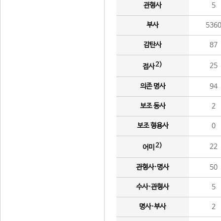
관형사
5
부사
536
감탄사
87
2)
25
접사
의존 명사
94
보조 동사
2
보조 형용사
0
2)
22
어미
관형사·명사
50
수사·관형사
5
명사·부사
2