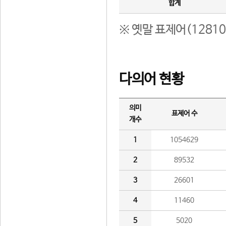
합계
※ 옛말 표제어(1281
다의어 현황
의미
표제어 수
개수
1
1054629
2
89532
3
26601
4
11460
5
5020