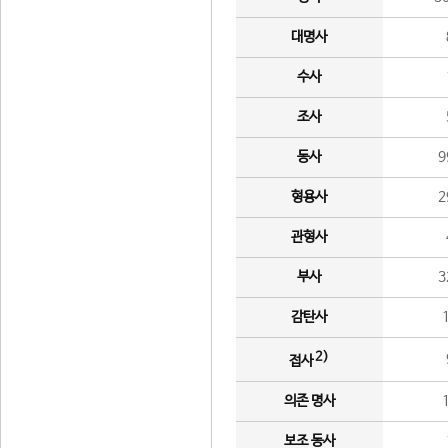
대명사
수사
조사
동사
9
형용사
2
관형사
부사
3
감탄사
2)
접사
의존 명사
보조 동사