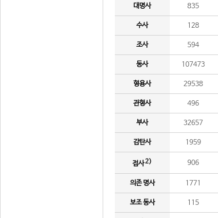
대명사
835
수사
128
조사
594
동사
107473
형용사
29538
관형사
496
부사
32657
감탄사
1959
2)
906
접사
의존 명사
1771
보조 동사
115