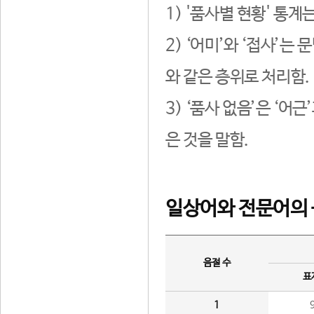
1) '품사별 현황' 통계
2) ‘어미’와 ‘접사’
와 같은 층위로 처리함.
3) ‘품사 없음’은 ‘어
은 것을 말함.
일상어와 전문어의 
음절 수
표
1