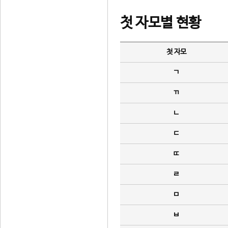
첫 자모별 현황
첫 자모
ㄱ
ㄲ
ㄴ
ㄷ
ㄸ
ㄹ
ㅁ
ㅂ