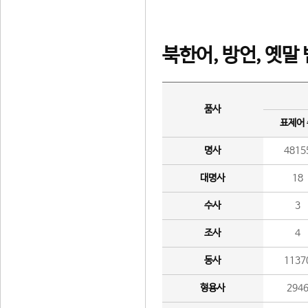
북한어, 방언, 옛말
품사
표제어
명사
4815
대명사
18
수사
3
조사
4
동사
1137
형용사
294