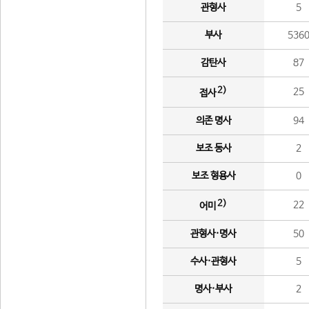
관형사
5
부사
536
감탄사
87
2)
25
접사
의존 명사
94
보조 동사
2
보조 형용사
0
2)
22
어미
관형사·명사
50
수사·관형사
5
명사·부사
2