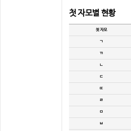
첫 자모별 현황
첫 자모
ㄱ
ㄲ
ㄴ
ㄷ
ㄸ
ㄹ
ㅁ
ㅂ