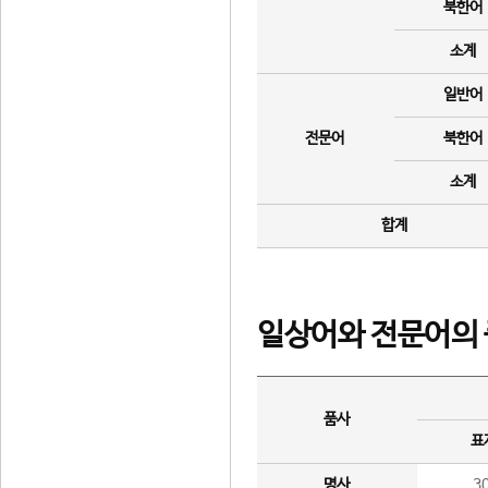
북한어
소계
일반어
전문어
북한어
소계
합계
일상어와 전문어의 
품사
표
명사
3