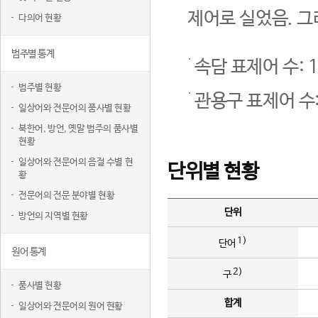
제어로 실었음. 그
다의어 현황
범주별 통계
속담 표제어 수: 1
범주별 현황
관용구 표제어 수:
일상어와 전문어의 품사별 현황
북한어, 방언, 옛말 범주의 품사별
현황
일상어와 전문어의 음절 수별 현
단위별 현황
황
전문어의 전문 분야별 현황
단위
방언의 지역별 현황
1)
단어
원어 통계
2)
구
품사별 현황
합계
일상어와 전문어의 원어 현황