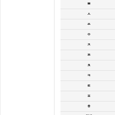
ㅃ
ㅅ
ㅆ
ㅇ
ㅈ
ㅉ
ㅊ
ㅋ
ㅌ
ㅍ
ㅎ