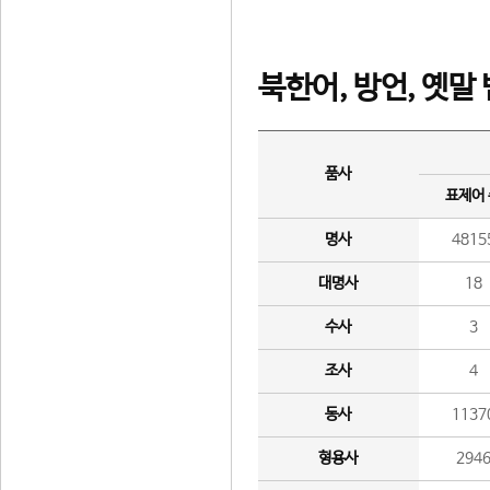
북한어, 방언, 옛말
품사
표제어
명사
4815
대명사
18
수사
3
조사
4
동사
1137
형용사
294