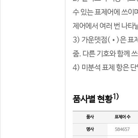
수 있는 표제어에 쓰이며
제어에서 여러 번 나타날
3) 가운뎃점(•)은 표
줌. 다른 기호와 함께 쓰
4) 미분석 표제 항은 
1)
품사별 현황
품사
표제어 수
명사
584657