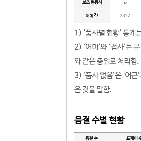
보조 형용사
52
2)
2837
어미
1) '품사별 현황' 통계
2) ‘어미’와 ‘접사’
와 같은 층위로 처리함.
3) ‘품사 없음’은 ‘어
은 것을 말함.
음절 수별 현황
음절 수
표제어 