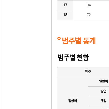
17
34
18
72
범주별 통계
범주별 현황
범주
일반어
방언
일상어
옛말