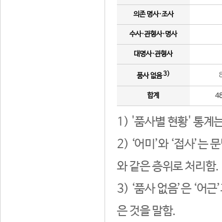
의존 명사·조사
수사·관형사·명사
대명사·관형사
3)
품사 없음
합계
4
1) '품사별 현황' 통계
2) ‘어미’와 ‘접사’
와 같은 층위로 처리함.
3) ‘품사 없음’은 ‘어
은 것을 말함.