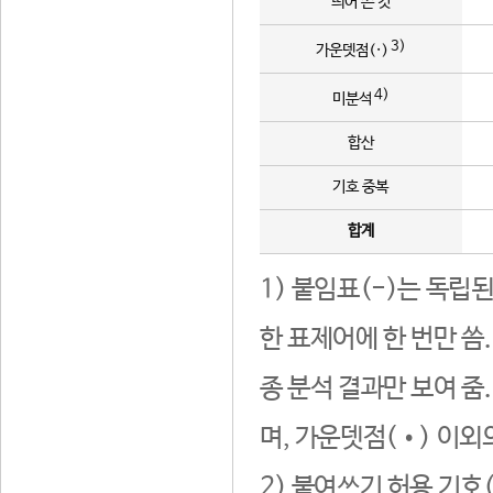
띄어 쓴 것
3)
가운뎃점(·)
4)
미분석
합산
기호 중복
합계
1) 붙임표(-)는 독립
한 표제어에 한 번만 씀
종 분석 결과만 보여 줌
며, 가운뎃점(•) 이외
2) 붙여쓰기 허용 기호