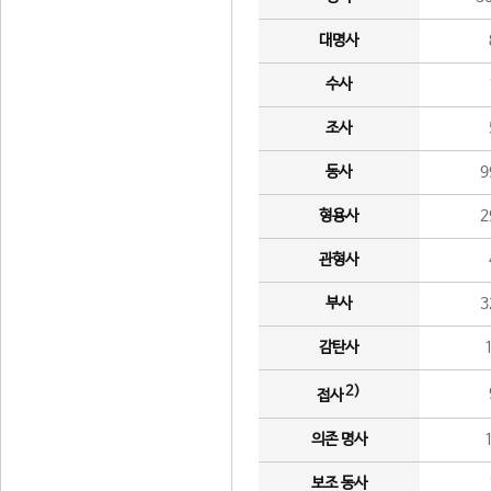
대명사
수사
조사
동사
9
형용사
2
관형사
부사
3
감탄사
2)
접사
의존 명사
보조 동사