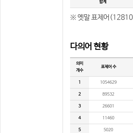
합계
※ 옛말 표제어(1281
다의어 현황
의미
표제어 수
개수
1
1054629
2
89532
3
26601
4
11460
5
5020