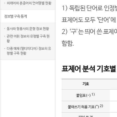
외래어와 혼종어의 언어명별 현황
1) 독립된 단어로 인정
정보별 구축 통계
표제어도 모두 ‘단어’에
동사와 형용사의 문형 정보 현황
2) ‘구’는 띄어 쓴 표
관련 어휘 정보의 유형별 구축 현
황
함함.
다중 매체(멀티미디어) 정보의 유
형별 구축 현황
표제어 분석 기호별
기호
1)
붙임표(-)
2)
붙여쓰기 허용 기호(^)