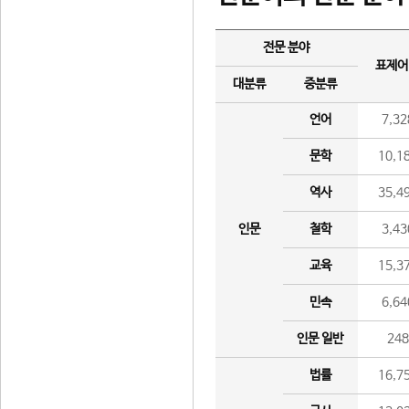
전문 분야
표제어
대분류
중분류
언어
7,32
문학
10,1
역사
35,4
인문
철학
3,43
교육
15,3
민속
6,64
인문 일반
24
법률
16,7