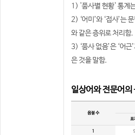
1) '품사별 현황' 통계
2) ‘어미’와 ‘접사’
와 같은 층위로 처리함.
3) ‘품사 없음’은 ‘어
은 것을 말함.
일상어와 전문어의 
음절 수
표
1