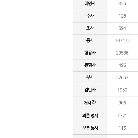
대명사
835
수사
128
조사
594
동사
107473
형용사
29538
관형사
496
부사
32657
감탄사
1959
2)
906
접사
의존 명사
1771
보조 동사
115