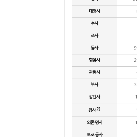
대명사
수사
조사
동사
9
형용사
2
관형사
부사
3
감탄사
2)
접사
의존 명사
보조 동사