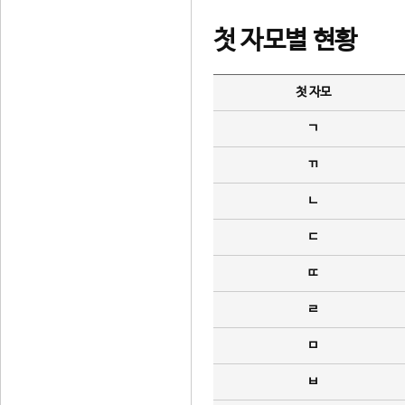
첫 자모별 현황
첫 자모
ㄱ
ㄲ
ㄴ
ㄷ
ㄸ
ㄹ
ㅁ
ㅂ