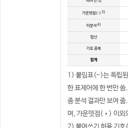
띄어 쓴 것
3)
가운뎃점(·)
4)
미분석
합산
기호 중복
합계
1) 붙임표(-)는 독립
한 표제어에 한 번만 씀
종 분석 결과만 보여 줌
며, 가운뎃점(•) 이외
2) 붙여쓰기 허용 기호