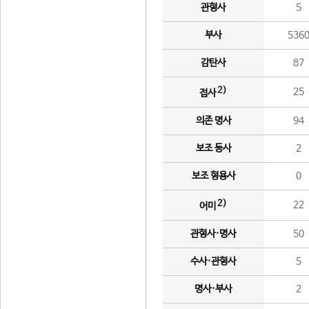
관형사
5
부사
536
감탄사
87
2)
25
접사
의존 명사
94
보조 동사
2
보조 형용사
0
2)
22
어미
관형사·명사
50
수사·관형사
5
명사·부사
2