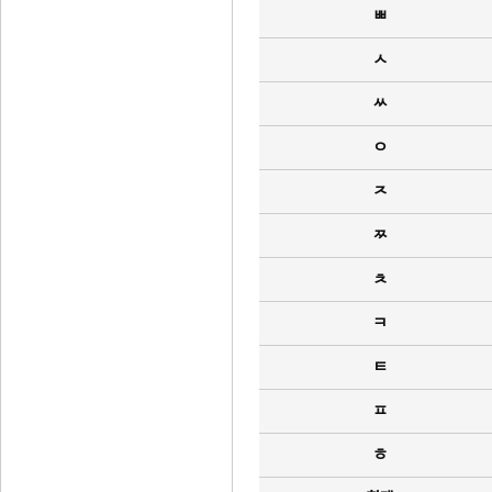
ㅃ
ㅅ
ㅆ
ㅇ
ㅈ
ㅉ
ㅊ
ㅋ
ㅌ
ㅍ
ㅎ