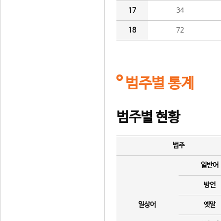
17
34
18
72
범주별 통계
범주별 현황
범주
일반어
방언
일상어
옛말