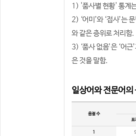
1) '품사별 현황' 통계
2) ‘어미’와 ‘접사’
와 같은 층위로 처리함.
3) ‘품사 없음’은 ‘어
은 것을 말함.
일상어와 전문어의 
음절 수
표
1