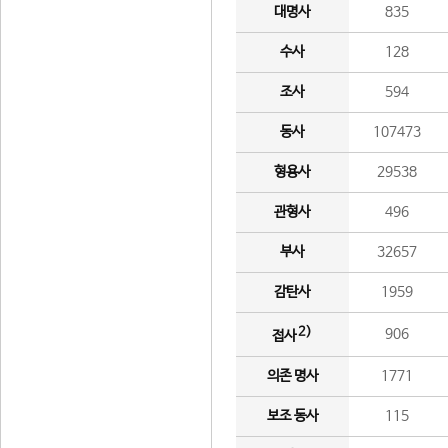
대명사
835
수사
128
조사
594
동사
107473
형용사
29538
관형사
496
부사
32657
감탄사
1959
2)
906
접사
의존 명사
1771
보조 동사
115