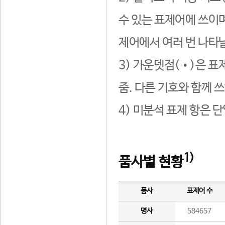
수 있는 표제어에 쓰이며
제어에서 여러 번 나타날
3) 가운뎃점(•)은 표
줌. 다른 기호와 함께 쓰
4) 미분석 표제 항은 
1)
품사별 현황
품사
표제어 수
명사
584657