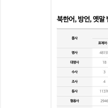
북한어, 방언, 옛말
품사
표제어
명사
4815
대명사
18
수사
3
조사
4
동사
1137
형용사
294