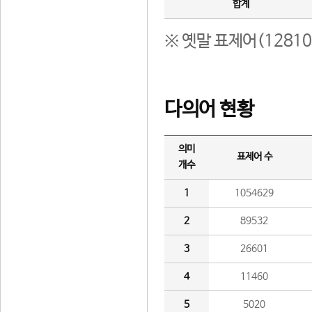
합계
※ 옛말 표제어(1281
다의어 현황
의미
표제어 수
개수
1
1054629
2
89532
3
26601
4
11460
5
5020