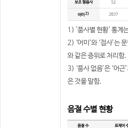
보조 형용사
52
2)
2837
어미
1) '품사별 현황' 통계
2) ‘어미’와 ‘접사’
와 같은 층위로 처리함.
3) ‘품사 없음’은 ‘어
은 것을 말함.
음절 수별 현황
음절 수
표제어 