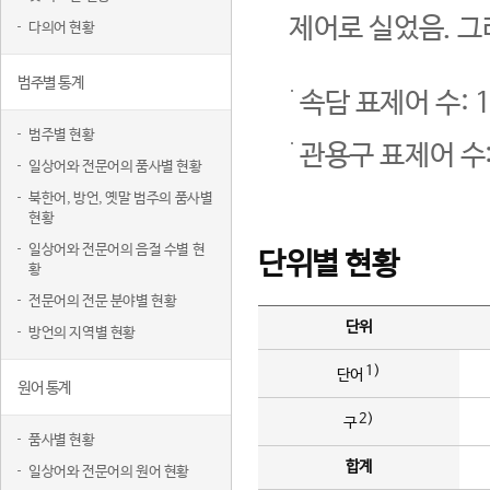
제어로 실었음. 그
다의어 현황
범주별 통계
속담 표제어 수: 1
범주별 현황
관용구 표제어 수:
일상어와 전문어의 품사별 현황
북한어, 방언, 옛말 범주의 품사별
현황
일상어와 전문어의 음절 수별 현
단위별 현황
황
전문어의 전문 분야별 현황
단위
방언의 지역별 현황
1)
단어
원어 통계
2)
구
품사별 현황
합계
일상어와 전문어의 원어 현황