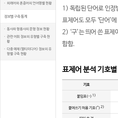
외래어와 혼종어의 언어명별 현황
1) 독립된 단어로 인정
정보별 구축 통계
표제어도 모두 ‘단어’에
동사와 형용사의 문형 정보 현황
2) ‘구’는 띄어 쓴 표
관련 어휘 정보의 유형별 구축 현
황
함함.
다중 매체(멀티미디어) 정보의 유
형별 구축 현황
표제어 분석 기호별
기호
1)
붙임표(-)
2)
붙여쓰기 허용 기호(^)