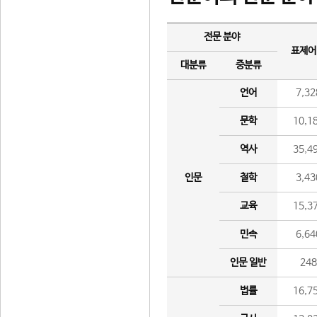
전문 분야
표제어
대분류
중분류
언어
7,32
문학
10,1
역사
35,4
인문
철학
3,43
교육
15,3
민속
6,64
인문 일반
24
법률
16,7