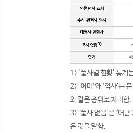
의존 명사·조사
수사·관형사·명사
대명사·관형사
3)
품사 없음
합계
4
1) '품사별 현황' 통계
2) ‘어미’와 ‘접사’
와 같은 층위로 처리함.
3) ‘품사 없음’은 ‘어
은 것을 말함.