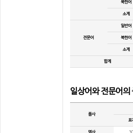
북한어
소계
일반어
전문어
북한어
소계
합계
일상어와 전문어의 
품사
표
명사
3