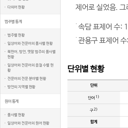
제어로 실었음. 그
다의어 현황
범주별 통계
속담 표제어 수: 1
범주별 현황
관용구 표제어 수:
일상어와 전문어의 품사별 현황
북한어, 방언, 옛말 범주의 품사별
현황
일상어와 전문어의 음절 수별 현
단위별 현황
황
전문어의 전문 분야별 현황
단위
방언의 지역별 현황
1)
단어
원어 통계
2)
구
품사별 현황
합계
일상어와 전문어의 원어 현황