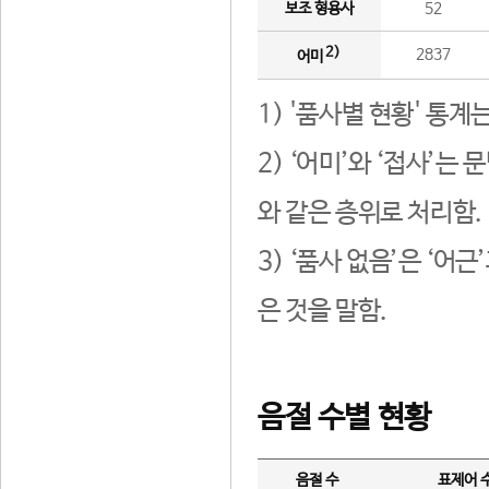
보조 형용사
52
2)
2837
어미
1) '품사별 현황' 통계
2) ‘어미’와 ‘접사’
와 같은 층위로 처리함.
3) ‘품사 없음’은 ‘어
은 것을 말함.
음절 수별 현황
음절 수
표제어 