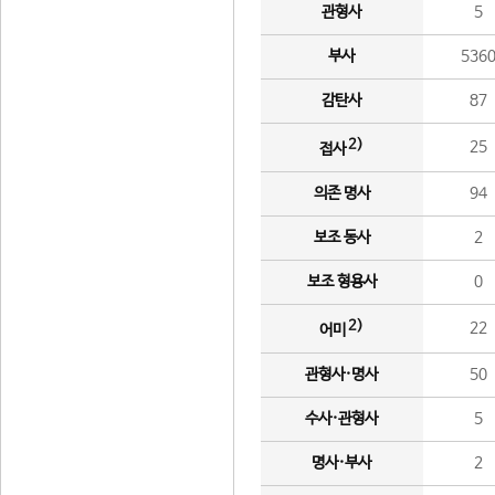
관형사
5
부사
536
감탄사
87
2)
25
접사
의존 명사
94
보조 동사
2
보조 형용사
0
2)
22
어미
관형사·명사
50
수사·관형사
5
명사·부사
2