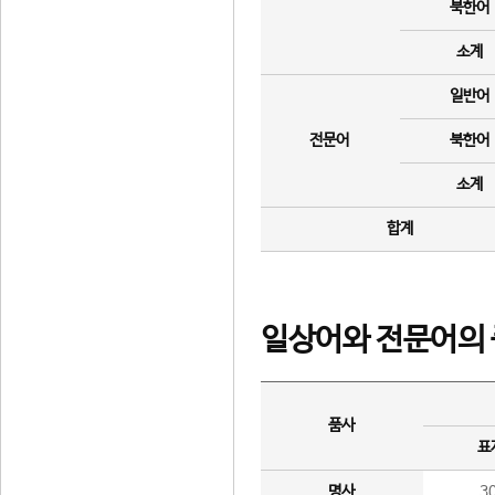
북한어
소계
일반어
전문어
북한어
소계
합계
일상어와 전문어의 
품사
표
명사
3