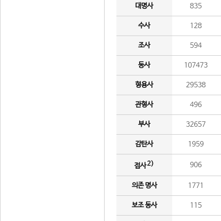
대명사
835
수사
128
조사
594
동사
107473
형용사
29538
관형사
496
부사
32657
감탄사
1959
2)
906
접사
의존 명사
1771
보조 동사
115