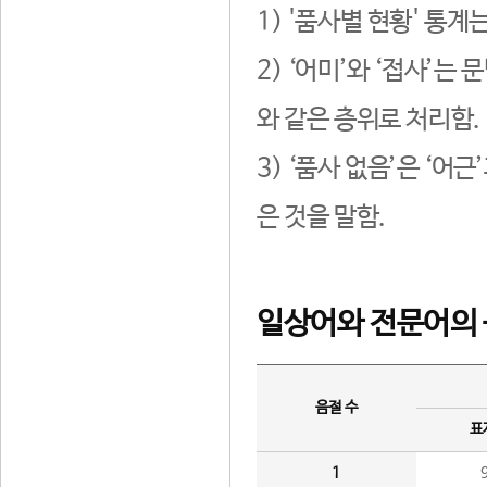
1) '품사별 현황' 통계
2) ‘어미’와 ‘접사’
와 같은 층위로 처리함.
3) ‘품사 없음’은 ‘어
은 것을 말함.
일상어와 전문어의 
음절 수
표
1