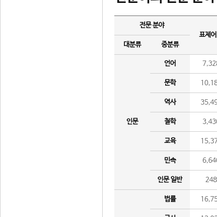
전문 분야
표제어
대분류
중분류
언어
7,32
문학
10,1
역사
35,4
인문
철학
3,43
교육
15,3
민속
6,64
인문 일반
24
법률
16,7