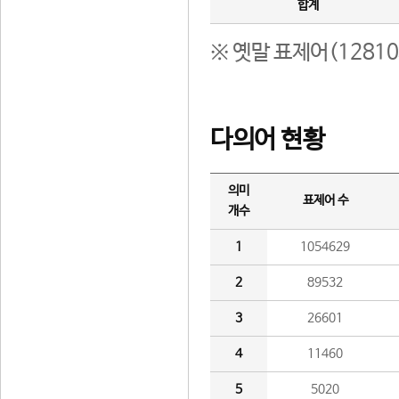
합계
※ 옛말 표제어(1281
다의어 현황
의미
표제어 수
개수
1
1054629
2
89532
3
26601
4
11460
5
5020