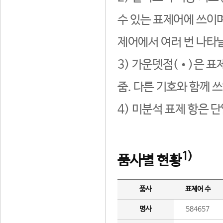
수 있는 표제어에 쓰이며
제어에서 여러 번 나타날
3) 가운뎃점(•)은 표
줌. 다른 기호와 함께 쓰
4) 미분석 표제 항은 
1)
품사별 현황
품사
표제어 수
명사
584657