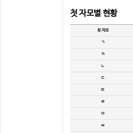
첫 자모별 현황
첫 자모
ㄱ
ㄲ
ㄴ
ㄷ
ㄸ
ㄹ
ㅁ
ㅂ