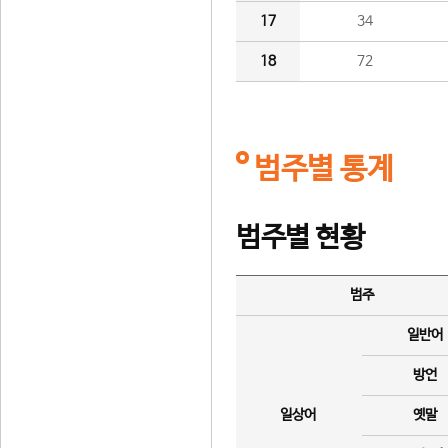
17
34
18
72
범주별 통계
범주별 현황
범주
일반어
방언
일상어
옛말