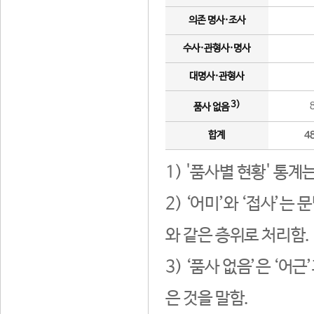
의존 명사·조사
수사·관형사·명사
대명사·관형사
3)
품사 없음
합계
4
1) '품사별 현황' 통계
2) ‘어미’와 ‘접사’
와 같은 층위로 처리함.
3) ‘품사 없음’은 ‘어
은 것을 말함.