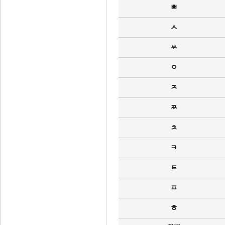
ㅃ
ㅅ
ㅆ
ㅇ
ㅈ
ㅉ
ㅊ
ㅋ
ㅌ
ㅍ
ㅎ