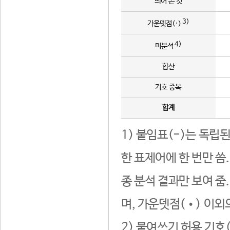
띄어 쓴 것
3)
가운뎃점(·)
4)
미분석
합산
기호 중복
합계
1) 붙임표(-)는 독립
한 표제어에 한 번만 씀
종 분석 결과만 보여 줌
며, 가운뎃점(•) 이외
2) 붙여쓰기 허용 기호