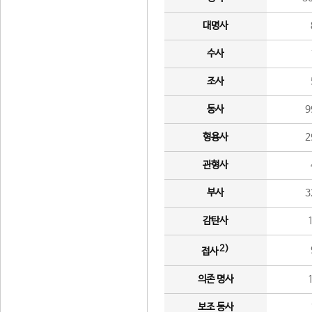
대명사
수사
조사
동사
9
형용사
2
관형사
부사
3
감탄사
2)
접사
의존 명사
보조 동사