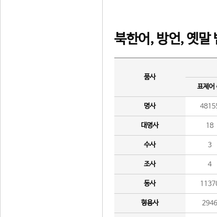
북한어, 방언, 옛말
품사
표제어
명사
4815
대명사
18
수사
3
조사
4
동사
1137
형용사
294