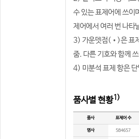
수 있는 표제어에 쓰이며
제어에서 여러 번 나타날
3) 가운뎃점(•)은 표
줌. 다른 기호와 함께 쓰
4) 미분석 표제 항은 
1)
품사별 현황
품사
표제어 수
명사
584657