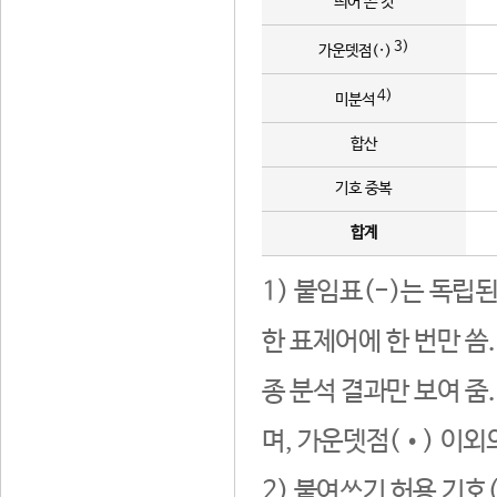
띄어 쓴 것
3)
가운뎃점(·)
4)
미분석
합산
기호 중복
합계
1) 붙임표(-)는 독립
한 표제어에 한 번만 씀
종 분석 결과만 보여 줌
며, 가운뎃점(•) 이외
2) 붙여쓰기 허용 기호