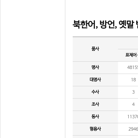
북한어, 방언, 옛말
품사
표제어
명사
4815
대명사
18
수사
3
조사
4
동사
1137
형용사
294