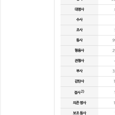
대명사
수사
조사
동사
9
형용사
2
관형사
부사
3
감탄사
2)
접사
의존 명사
보조 동사