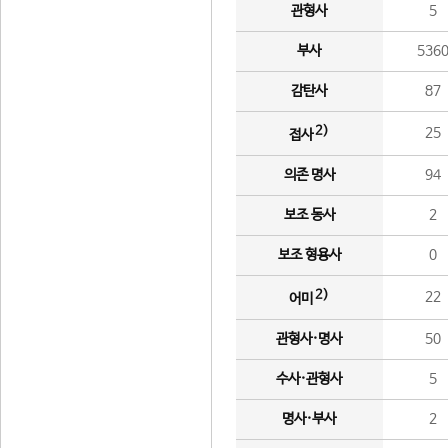
관형사
5
부사
536
감탄사
87
2)
25
접사
의존 명사
94
보조 동사
2
보조 형용사
0
2)
22
어미
관형사·명사
50
수사·관형사
5
명사·부사
2