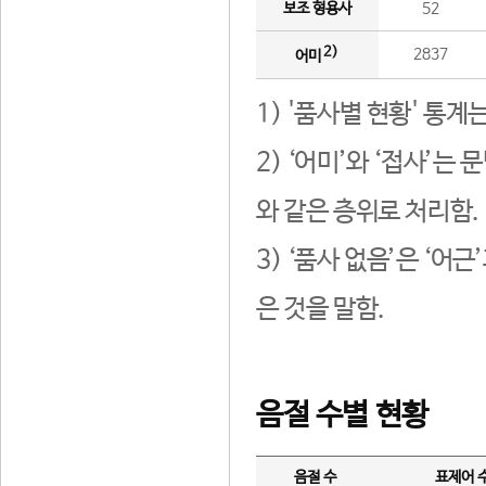
보조 형용사
52
2)
2837
어미
1) '품사별 현황' 통계
2) ‘어미’와 ‘접사’
와 같은 층위로 처리함.
3) ‘품사 없음’은 ‘어
은 것을 말함.
음절 수별 현황
음절 수
표제어 