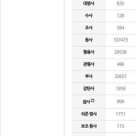
대명사
835
수사
128
조사
594
동사
107473
형용사
29538
관형사
496
부사
32657
감탄사
1959
2)
906
접사
의존 명사
1771
보조 동사
115