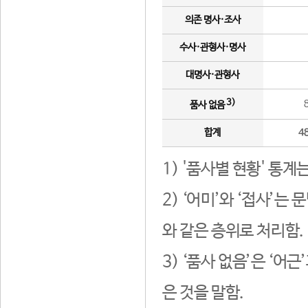
의존 명사·조사
수사·관형사·명사
대명사·관형사
3)
품사 없음
합계
4
1) '품사별 현황' 통계
2) ‘어미’와 ‘접사’
와 같은 층위로 처리함.
3) ‘품사 없음’은 ‘어
은 것을 말함.