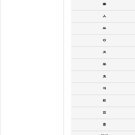
ㅃ
ㅅ
ㅆ
ㅇ
ㅈ
ㅉ
ㅊ
ㅋ
ㅌ
ㅍ
ㅎ