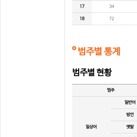
17
34
18
72
범주별 통계
범주별 현황
범주
일반어
방언
일상어
옛말