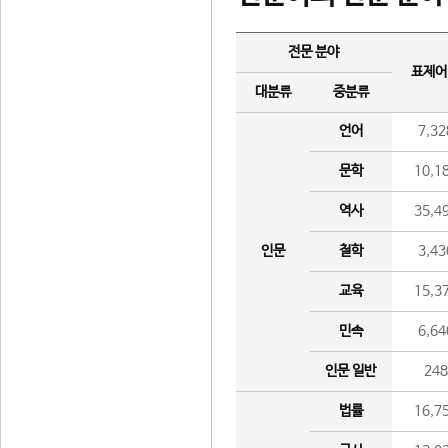
전문 분야
표제어
대분류
중분류
언어
7,32
문학
10,1
역사
35,4
인문
철학
3,43
교육
15,3
민속
6,64
인문 일반
24
법률
16,7