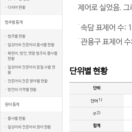
제어로 실었음. 그
다의어 현황
범주별 통계
속담 표제어 수: 1
범주별 현황
관용구 표제어 수:
일상어와 전문어의 품사별 현황
북한어, 방언, 옛말 범주의 품사별
현황
일상어와 전문어의 음절 수별 현
단위별 현황
황
전문어의 전문 분야별 현황
단위
방언의 지역별 현황
1)
단어
원어 통계
2)
구
품사별 현황
합계
일상어와 전문어의 원어 현황