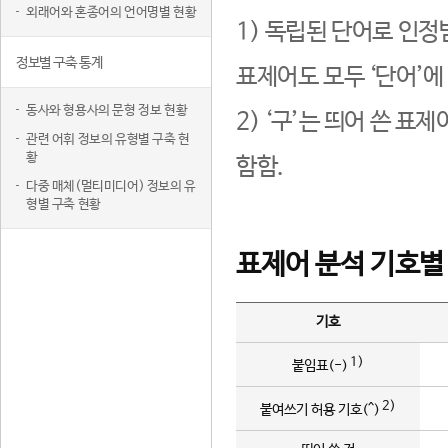
외래어와 혼종어의 언어명별 현황
1) 독립된 단어로 인정
정보별 구축 통계
표제어도 모두 ‘단어’에
동사와 형용사의 문형 정보 현황
2) ‘구’는 띄어 쓴 표
관련 어휘 정보의 유형별 구축 현
황
함함.
다중 매체(멀티미디어) 정보의 유
형별 구축 현황
표제어 분석 기호별
기호
1)
붙임표(-)
2)
붙여쓰기 허용 기호(^)