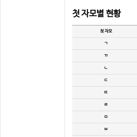
첫 자모별 현황
첫 자모
ㄱ
ㄲ
ㄴ
ㄷ
ㄸ
ㄹ
ㅁ
ㅂ