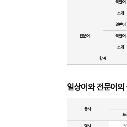
북한어
소계
일반어
전문어
북한어
소계
합계
일상어와 전문어의 
품사
표
명사
3