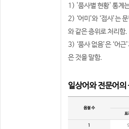
1) '품사별 현황' 통계
2) ‘어미’와 ‘접사’
와 같은 층위로 처리함.
3) ‘품사 없음’은 ‘어
은 것을 말함.
일상어와 전문어의 
음절 수
표
1