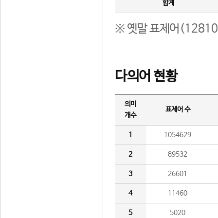
합계
※ 옛말 표제어(1281
다의어 현황
의미
표제어 수
개수
1
1054629
2
89532
3
26601
4
11460
5
5020