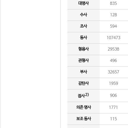
대명사
835
수사
128
조사
594
동사
107473
형용사
29538
관형사
496
부사
32657
감탄사
1959
2)
906
접사
의존 명사
1771
보조 동사
115