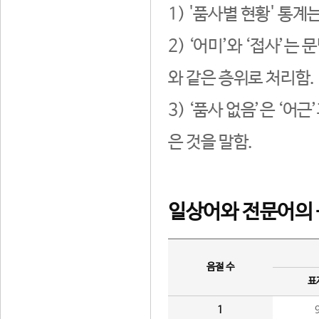
1) '품사별 현황' 통계
2) ‘어미’와 ‘접사’
와 같은 층위로 처리함.
3) ‘품사 없음’은 ‘어
은 것을 말함.
일상어와 전문어의 
음절 수
표
1