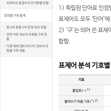
외래어와 혼종어의 언어명별 현황
1) 독립된 단어로 인정
정보별 구축 통계
표제어도 모두 ‘단어’에
동사와 형용사의 문형 정보 현황
2) ‘구’는 띄어 쓴 표
관련 어휘 정보의 유형별 구축 현
황
함함.
다중 매체(멀티미디어) 정보의 유
형별 구축 현황
표제어 분석 기호별
기호
1)
붙임표(-)
2)
붙여쓰기 허용 기호(^)