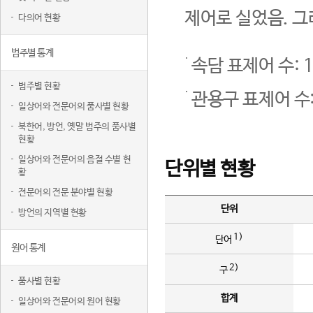
제어로 실었음. 그
다의어 현황
범주별 통계
속담 표제어 수: 1
범주별 현황
관용구 표제어 수:
일상어와 전문어의 품사별 현황
북한어, 방언, 옛말 범주의 품사별
현황
일상어와 전문어의 음절 수별 현
단위별 현황
황
전문어의 전문 분야별 현황
단위
방언의 지역별 현황
1)
단어
원어 통계
2)
구
품사별 현황
합계
일상어와 전문어의 원어 현황