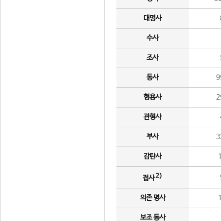
대명사
수사
조사
동사
9
형용사
2
관형사
부사
3
감탄사
2)
접사
의존 명사
보조 동사