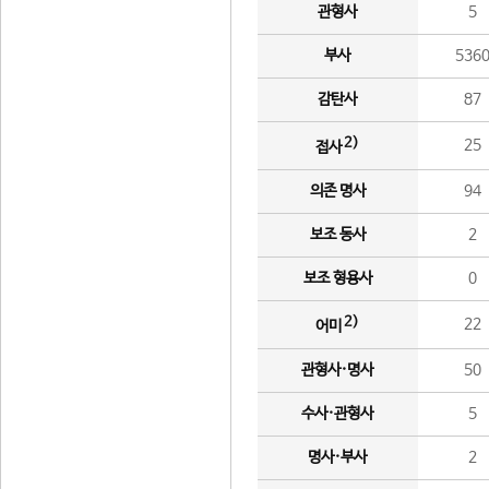
관형사
5
부사
536
감탄사
87
2)
25
접사
의존 명사
94
보조 동사
2
보조 형용사
0
2)
22
어미
관형사·명사
50
수사·관형사
5
명사·부사
2