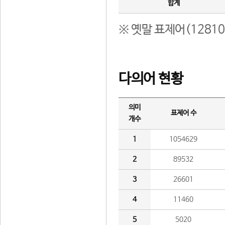
합계
※ 옛말 표제어(1281
다의어 현황
의미
표제어 수
개수
1
1054629
2
89532
3
26601
4
11460
5
5020