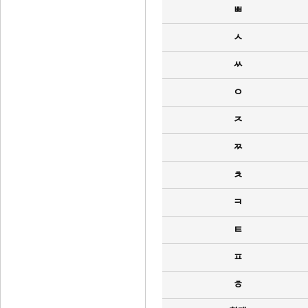
ㅃ
ㅅ
ㅆ
ㅇ
ㅈ
ㅉ
ㅊ
ㅋ
ㅌ
ㅍ
ㅎ