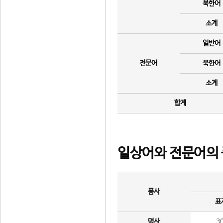
북한어
소계
일반어
전문어
북한어
소계
합계
일상어와 전문어의 
품사
표
명사
3