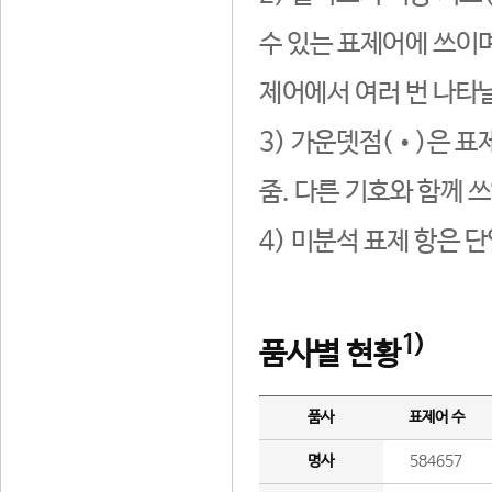
수 있는 표제어에 쓰이며
제어에서 여러 번 나타날
3) 가운뎃점(•)은 표
줌. 다른 기호와 함께 쓰
4) 미분석 표제 항은 
1)
품사별 현황
품사
표제어 수
명사
584657