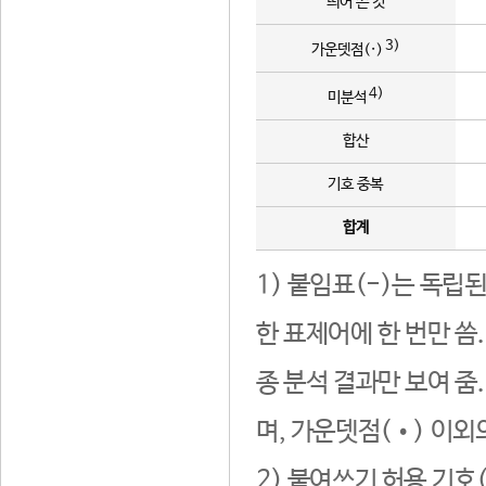
띄어 쓴 것
3)
가운뎃점(·)
4)
미분석
합산
기호 중복
합계
1) 붙임표(-)는 독립
한 표제어에 한 번만 씀
종 분석 결과만 보여 줌
며, 가운뎃점(•) 이외
2) 붙여쓰기 허용 기호