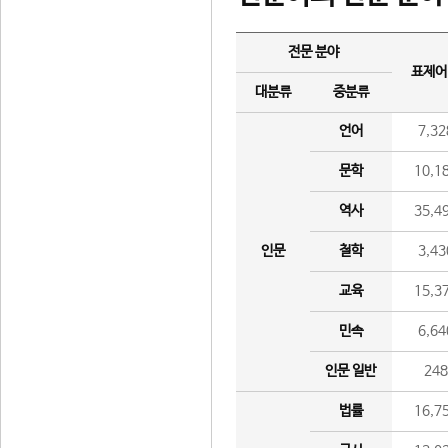
전문 분야
표제어
대분류
중분류
언어
7,32
문학
10,1
역사
35,4
인문
철학
3,43
교육
15,3
민속
6,64
인문 일반
24
법률
16,7