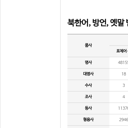
북한어, 방언, 옛말
품사
표제어
명사
4815
대명사
18
수사
3
조사
4
동사
1137
형용사
294