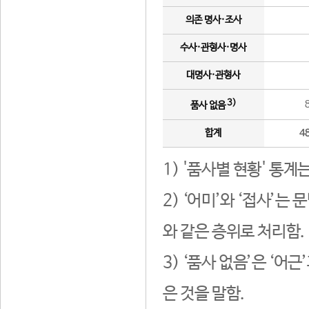
의존 명사·조사
수사·관형사·명사
대명사·관형사
3)
품사 없음
합계
4
1) '품사별 현황' 통계
2) ‘어미’와 ‘접사’
와 같은 층위로 처리함.
3) ‘품사 없음’은 ‘어
은 것을 말함.