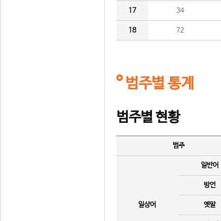
17
34
18
72
범주별 통계
범주별 현황
범주
일반어
방언
일상어
옛말