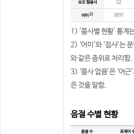
보조 형용사
52
2)
2837
어미
1) '품사별 현황' 통계
2) ‘어미’와 ‘접사’
와 같은 층위로 처리함.
3) ‘품사 없음’은 ‘어
은 것을 말함.
음절 수별 현황
음절 수
표제어 