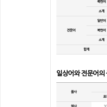
북한어
소계
일반어
전문어
북한어
소계
합계
일상어와 전문어의 
품사
표
명사
3