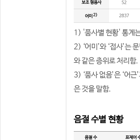
보조 형용사
52
2)
2837
어미
1) '품사별 현황' 통계
2) ‘어미’와 ‘접사’
와 같은 층위로 처리함.
3) ‘품사 없음’은 ‘어
은 것을 말함.
음절 수별 현황
음절 수
표제어 