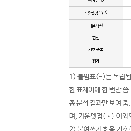
띄어 쓴 것
3)
가운뎃점(·)
4)
미분석
합산
기호 중복
합계
1) 붙임표(-)는 독립
한 표제어에 한 번만 씀
종 분석 결과만 보여 줌
며, 가운뎃점(•) 이외
2) 붙여쓰기 허용 기호