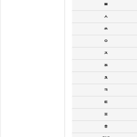
ㅃ
ㅅ
ㅆ
ㅇ
ㅈ
ㅉ
ㅊ
ㅋ
ㅌ
ㅍ
ㅎ