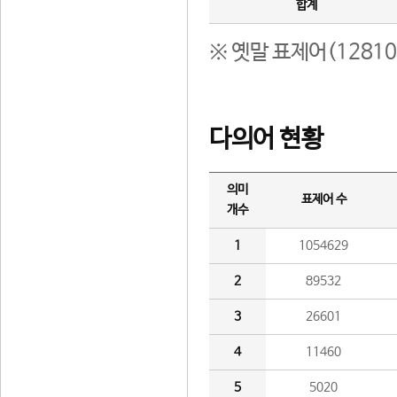
합계
※ 옛말 표제어(1281
다의어 현황
의미
표제어 수
개수
1
1054629
2
89532
3
26601
4
11460
5
5020