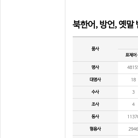
북한어, 방언, 옛말
품사
표제어
명사
4815
대명사
18
수사
3
조사
4
동사
1137
형용사
294