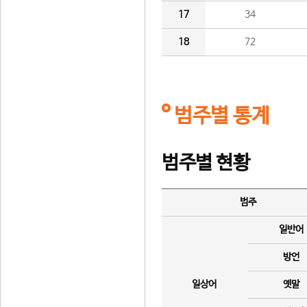
17
34
18
72
범주별 통계
범주별 현황
범주
일반어
방언
일상어
옛말