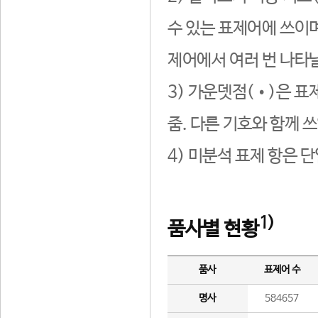
수 있는 표제어에 쓰이며
제어에서 여러 번 나타날
3) 가운뎃점(•)은 표
줌. 다른 기호와 함께 쓰
4) 미분석 표제 항은 
1)
품사별 현황
품사
표제어 수
명사
584657