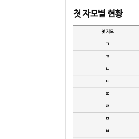
첫 자모별 현황
첫 자모
ㄱ
ㄲ
ㄴ
ㄷ
ㄸ
ㄹ
ㅁ
ㅂ