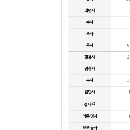
대명사
수사
조사
동사
9
형용사
2
관형사
부사
3
감탄사
2)
접사
의존 명사
보조 동사