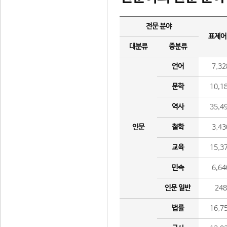
전문 분야
표제어
대분류
중분류
언어
7,32
문학
10,1
역사
35,4
인문
철학
3,43
교육
15,3
민속
6,64
인문 일반
24
법률
16,7