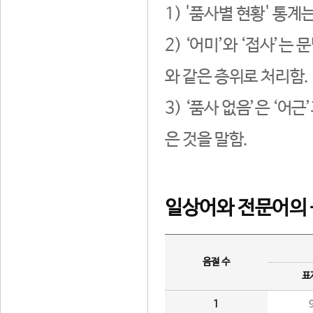
1) '품사별 현황' 통계
2) ‘어미’와 ‘접사’
와 같은 층위로 처리함.
3) ‘품사 없음’은 ‘어
은 것을 말함.
일상어와 전문어의 
음절 수
표
1