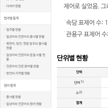
제어로 실었음. 그
다의어 현황
범주별 통계
속담 표제어 수: 1
범주별 현황
관용구 표제어 수:
일상어와 전문어의 품사별 현황
북한어, 방언, 옛말 범주의 품사별
현황
일상어와 전문어의 음절 수별 현
단위별 현황
황
전문어의 전문 분야별 현황
단위
방언의 지역별 현황
1)
단어
원어 통계
2)
구
품사별 현황
합계
일상어와 전문어의 원어 현황