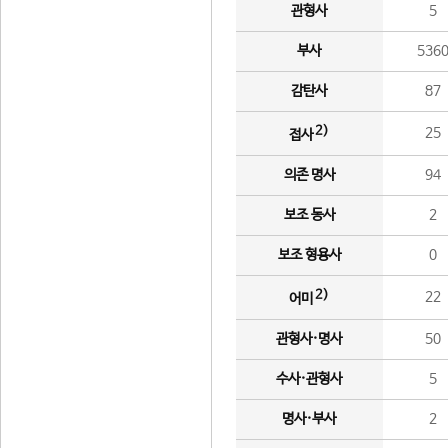
관형사
5
부사
536
감탄사
87
2)
25
접사
의존 명사
94
보조 동사
2
보조 형용사
0
2)
22
어미
관형사·명사
50
수사·관형사
5
명사·부사
2