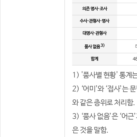
의존 명사·조사
수사·관형사·명사
대명사·관형사
3)
품사 없음
합계
4
1) '품사별 현황' 통계
2) ‘어미’와 ‘접사’
와 같은 층위로 처리함.
3) ‘품사 없음’은 ‘어
은 것을 말함.