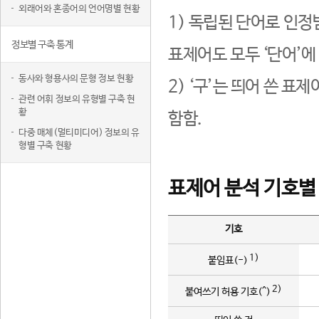
외래어와 혼종어의 언어명별 현황
1) 독립된 단어로 인정
정보별 구축 통계
표제어도 모두 ‘단어’에
동사와 형용사의 문형 정보 현황
2) ‘구’는 띄어 쓴 표
관련 어휘 정보의 유형별 구축 현
황
함함.
다중 매체(멀티미디어) 정보의 유
형별 구축 현황
표제어 분석 기호별
기호
1)
붙임표(-)
2)
붙여쓰기 허용 기호(^)