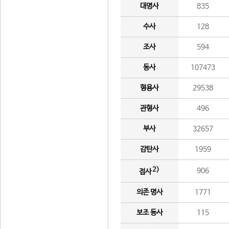
대명사
835
수사
128
조사
594
동사
107473
형용사
29538
관형사
496
부사
32657
감탄사
1959
2)
906
접사
의존 명사
1771
보조 동사
115