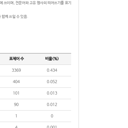
제어에 쓰이며, 전문어와 고유 명사의 띄어쓰기를 표기
 함께 쓰일 수 있음.
표제어 수
비율(%)
3369
0.434
404
0.052
101
0.013
90
0.012
1
0
4
0.001