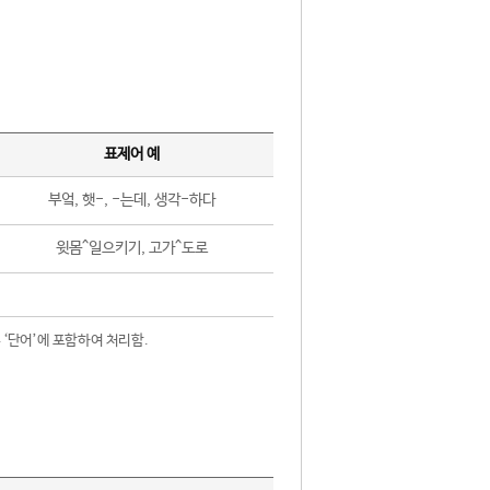
표제어 예
부엌, 햇-, -는데, 생각-하다
윗몸^일으키기, 고가^도로
 ‘단어’에 포함하여 처리함.