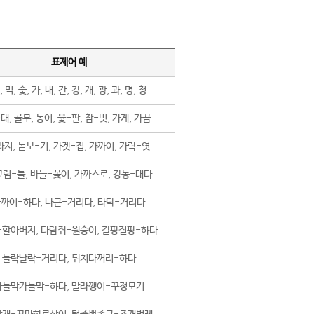
표제어 예
, 먹, 숯, 가, 내, 간, 강, 개, 광, 과, 명, 청
대, 골무, 동이, 윷-판, 참-빗, 가게, 가끔
지, 돋보-기, 가겟-집, 가까이, 가락-엿
럼-틀, 바늘-꽂이, 가까스로, 강동-대다
까이-하다, 나근-거리다, 타닥-거리다
-할아버지, 다람쥐-원숭이, 갈팡질팡-하다
들락날락-거리다, 뒤치다꺼리-하다
가들막가들막-하다, 말라깽이-꾸정모기