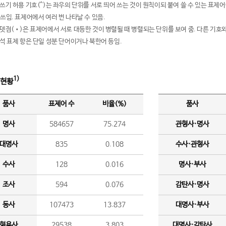
여쓰기 허용 기호(^)는 좌우의 단위를 서로 띄어 쓰는 것이 원칙이되 붙여 쓸 수 있는 표
 쓰임. 표제어에서 여러 번 나타날 수 있음.
운뎃점(•)은 표제어에서 서로 대등한 것이 병렬될 때 병렬되는 단위를 보여 줌. 다른 기호와
분석 표제 항은 단일 성분 단어이거나 북한어 등임.
1)
 현황
품사
표제어 수
비율(%)
품사
명사
584657
75.274
관형사·명사
대명사
835
0.108
수사·관형사
수사
128
0.016
명사·부사
조사
594
0.076
감탄사·명사
동사
107473
13.837
대명사·부사
형용사
29538
3.803
대명사·감탄사