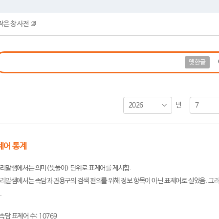
작은 창 사전
옛한글
2026
7
년
제어 통계
리말샘에서는 의미(뜻풀이) 단위로 표제어를 제시함.
리말샘에서는 속담과 관용구의 검색 편의를 위해 정보 항목이 아닌 표제어로 실었음. 그러
.
속담 표제어 수: 10769