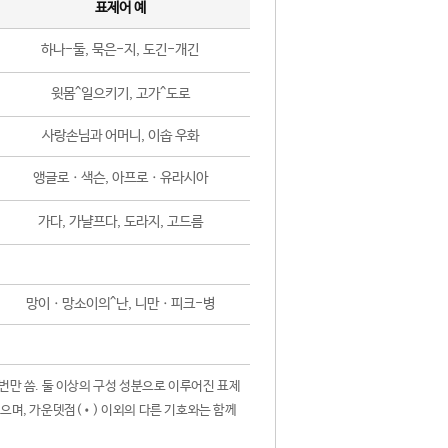
표제어 예
하나-둘, 묵은-지, 도긴-개긴
윗몸^일으키기, 고가^도로
사랑손님과 어머니, 이솝 우화
앵글로ㆍ색슨, 아프로ㆍ유라시아
가다, 가냘프다, 도라지, 고드름
망이ㆍ망소이의^난, 니만ㆍ피크-병
 번만 씀. 둘 이상의 구성 성분으로 이루어진 표제
않으며, 가운뎃점(•) 이외의 다른 기호와는 함께