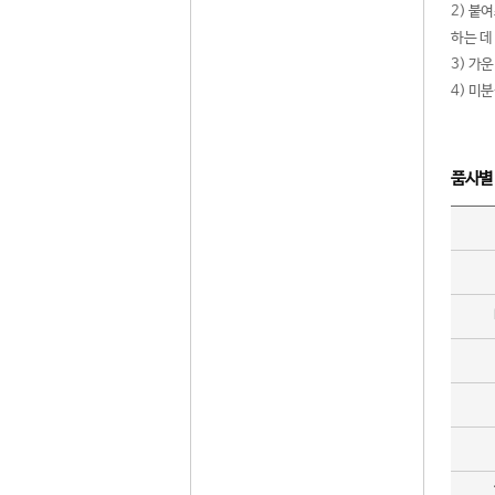
2) 붙
하는 데
3) 가
4) 미
품사별