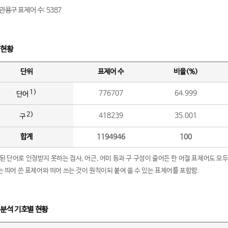
관용구 표제어 수: 5387
 현황
단위
표제어 수
비율(%)
1)
776707
64.999
단어
2)
418239
35.001
구
합계
1194946
100
립된 단어로 인정받지 못하는 접사, 어근, 어미 등과 구 구성이 줄어든 한 어절 표제어도 모두
구’는 띄어 쓴 표제어와 띄어 쓰는 것이 원칙이되 붙여 쓸 수 있는 표제어를 포함함.
 분석 기호별 현황