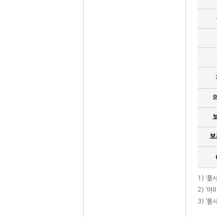
보
1) '
2) ‘
3) ‘