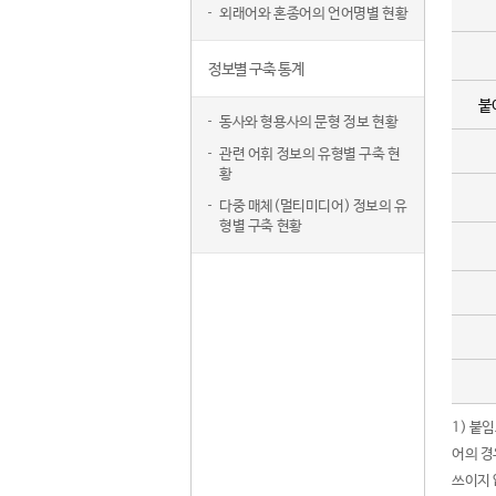
외래어와 혼종어의 언어명별 현황
정보별 구축 통계
붙
동사와 형용사의 문형 정보 현황
관련 어휘 정보의 유형별 구축 현
황
다중 매체(멀티미디어) 정보의 유
형별 구축 현황
1) 붙
어의 경
쓰이지 