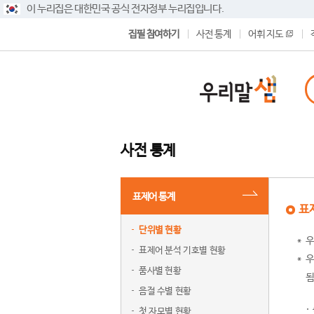
이 누리집은 대한민국 공식 전자정부 누리집입니다.
집필 참여하기
사전 통계
어휘 지도
사전 통계
표제어 통계
표
단위별 현황
우
표제어 분석 기호별 현황
우
품사별 현황
됨
음절 수별 현황
첫 자모별 현황