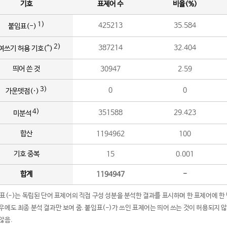
기호
표제어 수
비율(%)
1)
425213
35.584
붙임표(-)
2)
387214
32.404
여쓰기 허용 기호(^)
띄어 쓴 것
30947
2.59
3)
0
0
가운뎃점(·)
4)
351588
29.423
미분석
합산
1194962
100
기호 중복
15
0.001
합계
1194947
-
임표(-)는 독립된 단어 표제어의 직접 구성 성분을 분석한 결과를 표시하며 한 표제어에 한
우에도 최종 분석 결과만 보여 줌. 붙임표(-)가 쓰인 표제어는 띄어 쓰는 것이 허용되지 
않음.