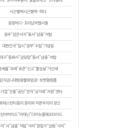
날개-꼬마하루살이, 털줄뾰족코-조개벌레
시근벌떡시근벌떡-하다
검정마디-꼬리납작맵시벌
경주^감은사지^동서^삼층^석탑
대한민국^임시^정부^수립^기념일
대구^동화사^금당암^동서^삼층^석탑
영세율^과세^표준^신고^불성실^가산세
감지금니대방광불화엄경-보현행원품
기업^진흥^공단^전자^상거래^지원^센터
로테스탄티즘의 윤리와 자본주의의 정신
코틴아마이드^아데닌^다이뉴클레오타이드
지^서^삼층^석탑^사리^장엄구^금동^사리^