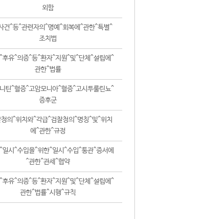
외함
사건^등^관련자의^명예^회복에^관한^특별^
조치법
^후유^의증^등^환자^지원^및^단체^설립에^
관한^법률
니틴^혈증^고암모니아^혈증^고시투룰린뇨^
증후군
청의^위치와^각급^검찰청의^명칭^및^위치
에^관한^규정
^일시^수입을^위한^일시^수입^통관^증서에
^관한^관세^협약
^후유^의증^등^환자^지원^및^단체^설립에^
관한^법률^시행^규칙