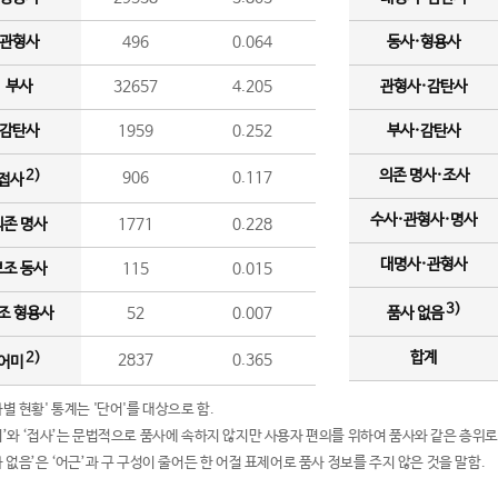
관형사
496
0.064
동사·형용사
부사
32657
4.205
관형사·감탄사
감탄사
1959
0.252
부사·감탄사
의존 명사·조사
2)
906
0.117
접사
수사·관형사·명사
의존 명사
1771
0.228
대명사·관형사
보조 동사
115
0.015
3)
조 형용사
52
0.007
품사 없음
합계
2)
2837
0.365
어미
품사별 현황' 통계는 '단어'를 대상으로 함.
어미’와 ‘접사’는 문법적으로 품사에 속하지 않지만 사용자 편의를 위하여 품사와 같은 층위로
품사 없음’은 ‘어근’과 구 구성이 줄어든 한 어절 표제어로 품사 정보를 주지 않은 것을 말함.