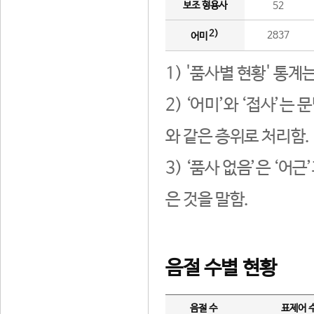
보조 형용사
52
2)
2837
어미
1) '품사별 현황' 통계
2) ‘어미’와 ‘접사’
와 같은 층위로 처리함.
3) ‘품사 없음’은 ‘어
은 것을 말함.
음절 수별 현황
음절 수
표제어 