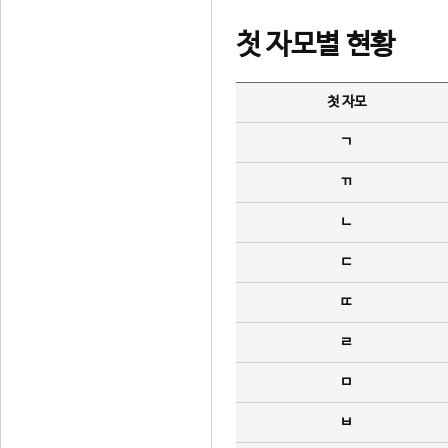
첫 자모별 현황
첫 자모
ㄱ
ㄲ
ㄴ
ㄷ
ㄸ
ㄹ
ㅁ
ㅂ