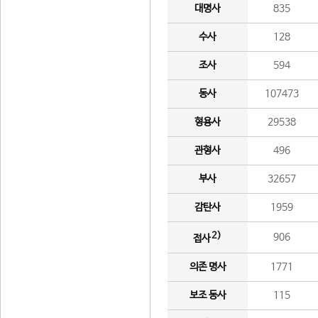
대명사
835
수사
128
조사
594
동사
107473
형용사
29538
관형사
496
부사
32657
감탄사
1959
2)
906
접사
의존 명사
1771
보조 동사
115