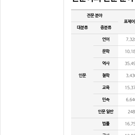
전문 분야
표제어
대분류
중분류
언어
7,32
문학
10,1
역사
35,4
인문
철학
3,43
교육
15,3
민속
6,64
인문 일반
24
법률
16,7