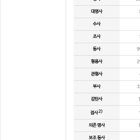
대명사
수사
조사
동사
9
형용사
2
관형사
부사
3
감탄사
2)
접사
의존 명사
보조 동사