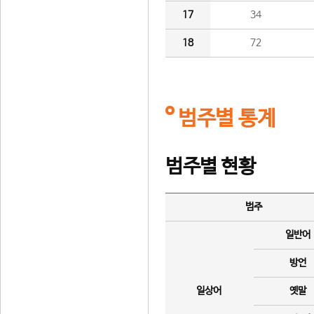
17
34
18
72
범주별 통계
범주별 현황
범주
일반어
방언
일상어
옛말