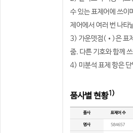
수 있는 표제어에 쓰이며
제어에서 여러 번 나타날
3) 가운뎃점(•)은 표
줌. 다른 기호와 함께 쓰
4) 미분석 표제 항은 
1)
품사별 현황
품사
표제어 수
명사
584657