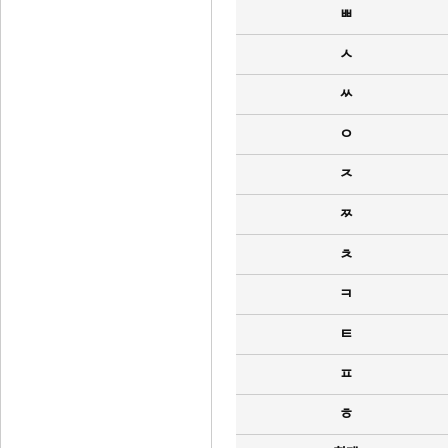
ㅃ
ㅅ
ㅆ
ㅇ
ㅈ
ㅉ
ㅊ
ㅋ
ㅌ
ㅍ
ㅎ