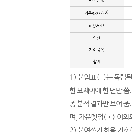
띄어 쓴 것
3)
가운뎃점(·)
4)
미분석
합산
기호 중복
합계
1) 붙임표(-)는 독립
한 표제어에 한 번만 씀
종 분석 결과만 보여 줌
며, 가운뎃점(•) 이외
2) 붙여쓰기 허용 기호