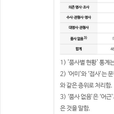
의존 명사·조사
수사·관형사·명사
대명사·관형사
3)
품사 없음
합계
4
1) '품사별 현황' 통계
2) ‘어미’와 ‘접사’
와 같은 층위로 처리함.
3) ‘품사 없음’은 ‘어
은 것을 말함.