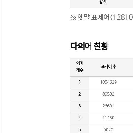
합계
※ 옛말 표제어(1281
다의어 현황
의미
표제어 수
개수
1
1054629
2
89532
3
26601
4
11460
5
5020