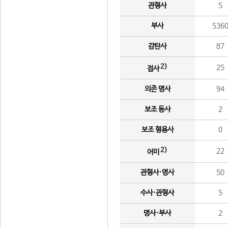
관형사
5
부사
536
감탄사
87
2)
25
접사
의존 명사
94
보조 동사
2
보조 형용사
0
2)
22
어미
관형사·명사
50
수사·관형사
5
명사·부사
2