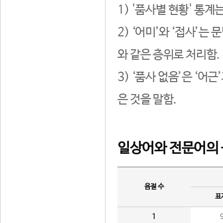
1) '품사별 현황' 통계
2) ‘어미’와 ‘접사’
와 같은 층위로 처리함.
3) ‘품사 없음’은 ‘어
은 것을 말함.
일상어와 전문어의 
음절 수
표
1