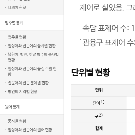
제어로 실었음. 그
다의어 현황
범주별 통계
속담 표제어 수: 1
범주별 현황
관용구 표제어 수:
일상어와 전문어의 품사별 현황
북한어, 방언, 옛말 범주의 품사별
현황
일상어와 전문어의 음절 수별 현
단위별 현황
황
전문어의 전문 분야별 현황
단위
방언의 지역별 현황
1)
단어
원어 통계
2)
구
품사별 현황
합계
일상어와 전문어의 원어 현황