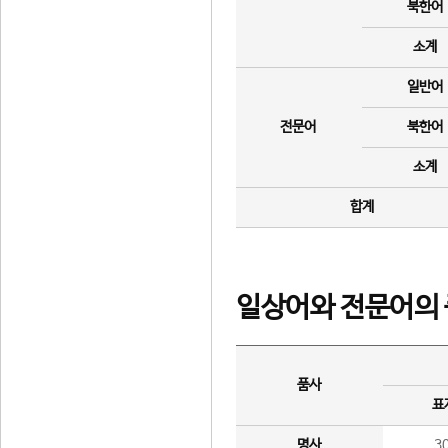
북한어
소계
일반어
전문어
북한어
소계
합계
일상어와 전문어의 
품사
표
명사
3