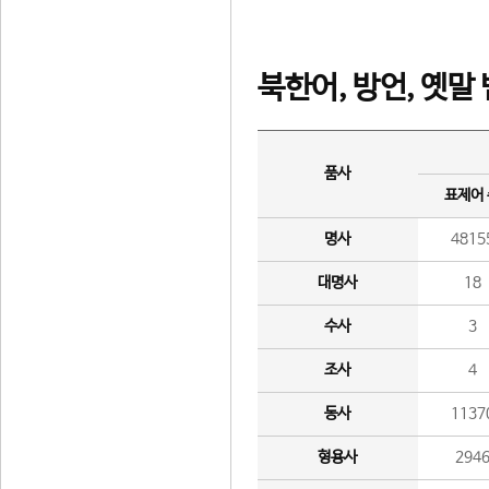
북한어, 방언, 옛말
품사
표제어
명사
4815
대명사
18
수사
3
조사
4
동사
1137
형용사
294