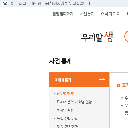
이 누리집은 대한민국 공식 전자정부 누리집입니다.
집필 참여하기
사전 통계
어휘 지도
사전 통계
표제어 통계
표
단위별 현황
우
표제어 분석 기호별 현황
우
품사별 현황
됨
음절 수별 현황
첫 자모별 현황