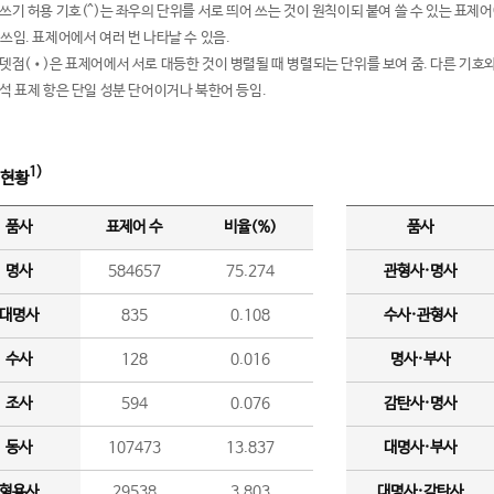
여쓰기 허용 기호(^)는 좌우의 단위를 서로 띄어 쓰는 것이 원칙이되 붙여 쓸 수 있는 표
 쓰임. 표제어에서 여러 번 나타날 수 있음.
운뎃점(•)은 표제어에서 서로 대등한 것이 병렬될 때 병렬되는 단위를 보여 줌. 다른 기호와
분석 표제 항은 단일 성분 단어이거나 북한어 등임.
1)
 현황
품사
표제어 수
비율(%)
품사
명사
584657
75.274
관형사·명사
대명사
835
0.108
수사·관형사
수사
128
0.016
명사·부사
조사
594
0.076
감탄사·명사
동사
107473
13.837
대명사·부사
형용사
29538
3.803
대명사·감탄사