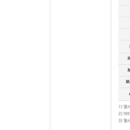
보
1) '
2) ‘
3) ‘