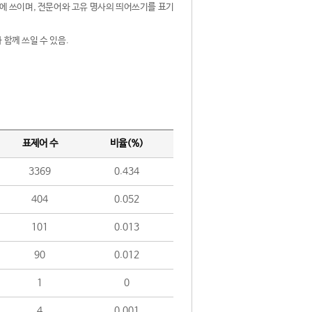
제어에 쓰이며, 전문어와 고유 명사의 띄어쓰기를 표기
 함께 쓰일 수 있음.
표제어 수
비율(%)
3369
0.434
404
0.052
101
0.013
90
0.012
1
0
4
0.001