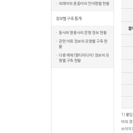
외래어와 혼종어의 언어명별 현황
정보별 구축 통계
붙
동사와 형용사의 문형 정보 현황
관련 어휘 정보의 유형별 구축 현
황
다중 매체(멀티미디어) 정보의 유
형별 구축 현황
1) 붙
어의 경
쓰이지 