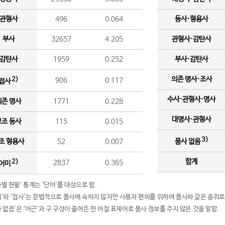
관형사
496
0.064
동사·형용사
부사
32657
4.205
관형사·감탄사
감탄사
1959
0.252
부사·감탄사
의존 명사·조사
2)
906
0.117
접사
수사·관형사·명사
의존 명사
1771
0.228
대명사·관형사
보조 동사
115
0.015
3)
조 형용사
52
0.007
품사 없음
합계
2)
2837
0.365
어미
품사별 현황' 통계는 '단어'를 대상으로 함.
어미’와 ‘접사’는 문법적으로 품사에 속하지 않지만 사용자 편의를 위하여 품사와 같은 층위로
품사 없음’은 ‘어근’과 구 구성이 줄어든 한 어절 표제어로 품사 정보를 주지 않은 것을 말함.