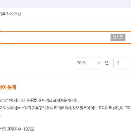
작은 창 사전
옛한글
2026
7
년
제어 통계
리말샘에서는 의미(뜻풀이) 단위로 표제어를 제시함.
리말샘에서는 속담과 관용구의 검색 편의를 위해 정보 항목이 아닌 표제어로 실었음. 그러
.
속담 표제어 수: 10769