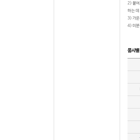
2) 붙
하는 데
3) 가
4) 미
품사별