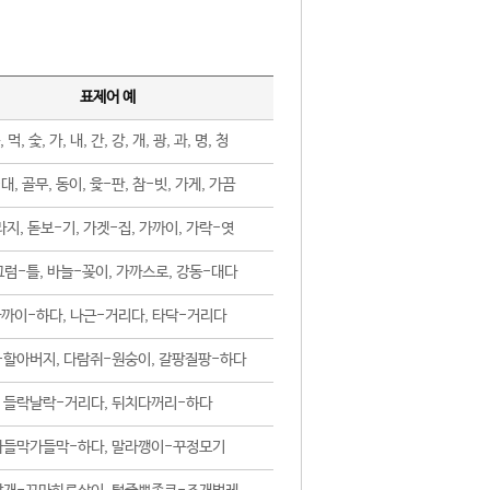
표제어 예
, 먹, 숯, 가, 내, 간, 강, 개, 광, 과, 명, 청
대, 골무, 동이, 윷-판, 참-빗, 가게, 가끔
지, 돋보-기, 가겟-집, 가까이, 가락-엿
럼-틀, 바늘-꽂이, 가까스로, 강동-대다
까이-하다, 나근-거리다, 타닥-거리다
-할아버지, 다람쥐-원숭이, 갈팡질팡-하다
들락날락-거리다, 뒤치다꺼리-하다
가들막가들막-하다, 말라깽이-꾸정모기