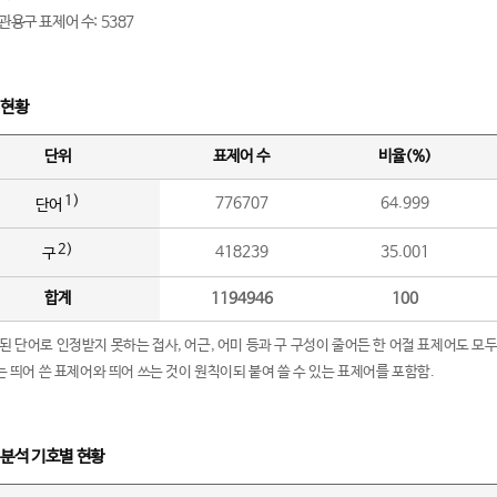
관용구 표제어 수: 5387
 현황
단위
표제어 수
비율(%)
1)
776707
64.999
단어
2)
418239
35.001
구
합계
1194946
100
립된 단어로 인정받지 못하는 접사, 어근, 어미 등과 구 구성이 줄어든 한 어절 표제어도 모두
구’는 띄어 쓴 표제어와 띄어 쓰는 것이 원칙이되 붙여 쓸 수 있는 표제어를 포함함.
 분석 기호별 현황