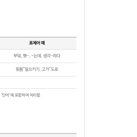
표제어 예
부엌, 햇-, -는데, 생각-하다
윗몸^일으키기, 고가^도로
 ‘단어’에 포함하여 처리함.