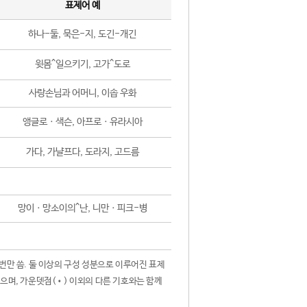
표제어 예
하나-둘, 묵은-지, 도긴-개긴
윗몸^일으키기, 고가^도로
사랑손님과 어머니, 이솝 우화
앵글로ㆍ색슨, 아프로ㆍ유라시아
가다, 가냘프다, 도라지, 고드름
망이ㆍ망소이의^난, 니만ㆍ피크-병
 번만 씀. 둘 이상의 구성 성분으로 이루어진 표제
않으며, 가운뎃점(•) 이외의 다른 기호와는 함께