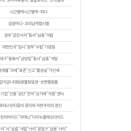
날개-꼬마하루살이, 털줄뾰족코-조개벌레
시근벌떡시근벌떡-하다
검정마디-꼬리납작맵시벌
경주^감은사지^동서^삼층^석탑
대한민국^임시^정부^수립^기념일
대구^동화사^금당암^동서^삼층^석탑
영세율^과세^표준^신고^불성실^가산세
감지금니대방광불화엄경-보현행원품
기업^진흥^공단^전자^상거래^지원^센터
로테스탄티즘의 윤리와 자본주의의 정신
코틴아마이드^아데닌^다이뉴클레오타이드
지^서^삼층^석탑^사리^장엄구^금동^사리^