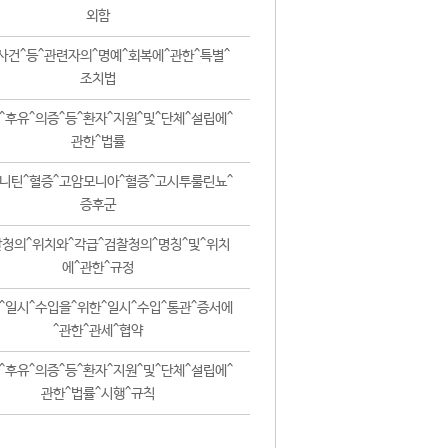
외함
사건^등^관련자의^명예^회복에^관한^특별^
조치법
^후유^의증^등^환자^지원^및^단체^설립에^
관한^법률
니틴^혈증^고암모니아^혈증^고시투룰린뇨^
증후군
청의^위치와^각급^검찰청의^명칭^및^위치
에^관한^규정
^일시^수입을^위한^일시^수입^통관^증서에
^관한^관세^협약
^후유^의증^등^환자^지원^및^단체^설립에^
관한^법률^시행^규칙