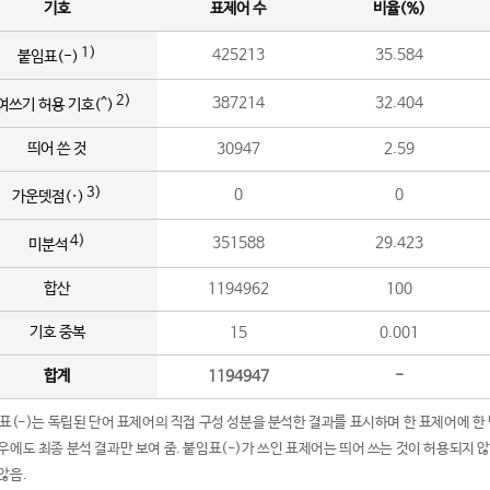
기호
표제어 수
비율(%)
1)
425213
35.584
붙임표(-)
2)
387214
32.404
여쓰기 허용 기호(^)
띄어 쓴 것
30947
2.59
3)
0
0
가운뎃점(·)
4)
351588
29.423
미분석
합산
1194962
100
기호 중복
15
0.001
합계
1194947
-
임표(-)는 독립된 단어 표제어의 직접 구성 성분을 분석한 결과를 표시하며 한 표제어에 한
우에도 최종 분석 결과만 보여 줌. 붙임표(-)가 쓰인 표제어는 띄어 쓰는 것이 허용되지 
않음.