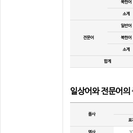
북한어
소계
일반어
전문어
북한어
소계
합계
일상어와 전문어의 
품사
표
명사
3