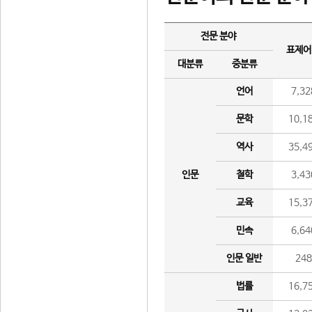
전문 분야
표제어
대분류
중분류
언어
7,32
문학
10,1
역사
35,4
인문
철학
3,43
교육
15,3
민속
6,64
인문 일반
24
법률
16,7