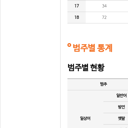
17
34
18
72
범주별 통계
범주별 현황
범주
일반어
방언
일상어
옛말