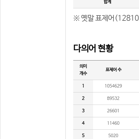
합계
※ 옛말 표제어(1281
다의어 현황
의미
표제어 수
개수
1
1054629
2
89532
3
26601
4
11460
5
5020