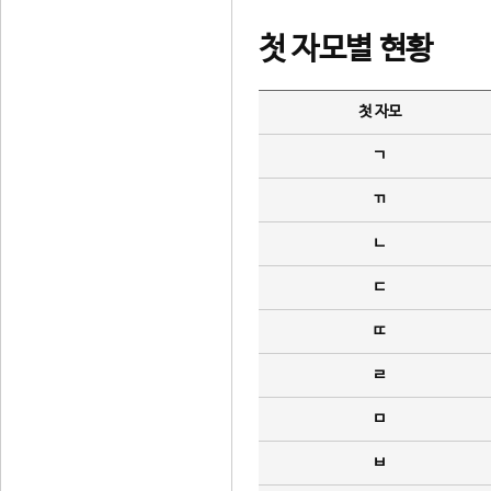
첫 자모별 현황
첫 자모
ㄱ
ㄲ
ㄴ
ㄷ
ㄸ
ㄹ
ㅁ
ㅂ