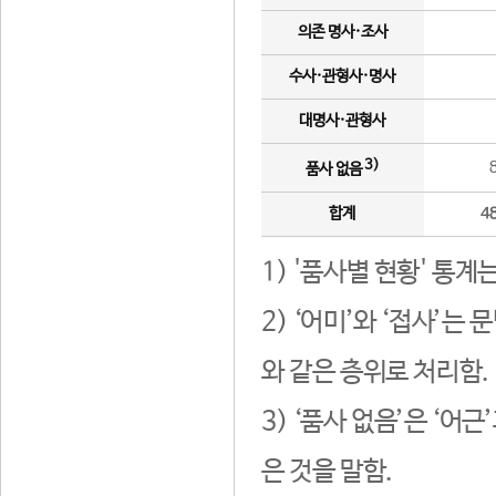
의존 명사·조사
수사·관형사·명사
대명사·관형사
3)
품사 없음
합계
4
1) '품사별 현황' 통계
2) ‘어미’와 ‘접사’
와 같은 층위로 처리함.
3) ‘품사 없음’은 ‘어
은 것을 말함.