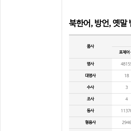
북한어, 방언, 옛말
품사
표제어
명사
4815
대명사
18
수사
3
조사
4
동사
1137
형용사
294