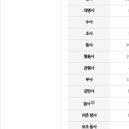
대명사
수사
조사
동사
9
형용사
2
관형사
부사
3
감탄사
2)
접사
의존 명사
보조 동사