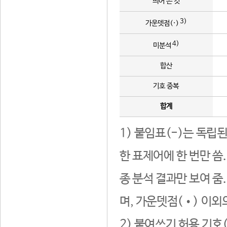
띄어 쓴 것
3)
가운뎃점(·)
4)
미분석
합산
기호 중복
합계
1) 붙임표(-)는 독립
한 표제어에 한 번만 씀
종 분석 결과만 보여 줌
며, 가운뎃점(•) 이외
2) 붙여쓰기 허용 기호