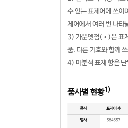
수 있는 표제어에 쓰이며
제어에서 여러 번 나타날
3) 가운뎃점(•)은 표
줌. 다른 기호와 함께 쓰
4) 미분석 표제 항은 
1)
품사별 현황
품사
표제어 수
명사
584657