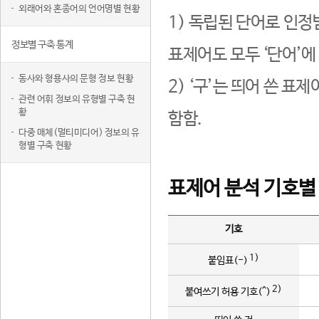
외래어와 혼종어의 언어명별 현황
1) 독립된 단어로 인정
정보별 구축 통계
표제어도 모두 ‘단어’에
동사와 형용사의 문형 정보 현황
2) ‘구’는 띄어 쓴 표
관련 어휘 정보의 유형별 구축 현
황
함함.
다중 매체(멀티미디어) 정보의 유
형별 구축 현황
표제어 분석 기호별
기호
1)
붙임표(-)
2)
붙여쓰기 허용 기호(^)