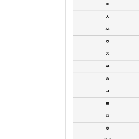
ㅃ
ㅅ
ㅆ
ㅇ
ㅈ
ㅉ
ㅊ
ㅋ
ㅌ
ㅍ
ㅎ