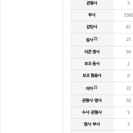
관형사
5
부사
536
감탄사
87
2)
25
접사
의존 명사
94
보조 동사
2
보조 형용사
0
2)
22
어미
관형사·명사
50
수사·관형사
5
명사·부사
2