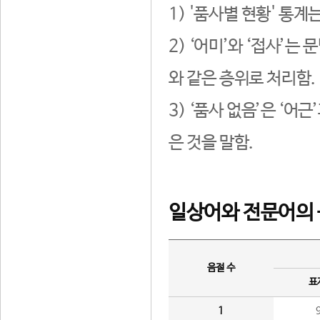
1) '품사별 현황' 통계
2) ‘어미’와 ‘접사’
와 같은 층위로 처리함.
3) ‘품사 없음’은 ‘어
은 것을 말함.
일상어와 전문어의 
음절 수
표
1