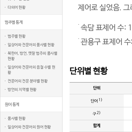
제어로 실었음. 그
다의어 현황
범주별 통계
속담 표제어 수: 1
범주별 현황
관용구 표제어 수:
일상어와 전문어의 품사별 현황
북한어, 방언, 옛말 범주의 품사별
현황
일상어와 전문어의 음절 수별 현
단위별 현황
황
전문어의 전문 분야별 현황
단위
방언의 지역별 현황
1)
단어
원어 통계
2)
구
품사별 현황
합계
일상어와 전문어의 원어 현황