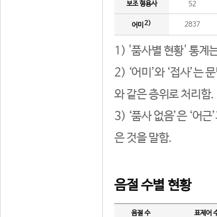
보조 형용사
52
2)
2837
어미
1) '품사별 현황' 통계
2) ‘어미’와 ‘접사’
와 같은 층위로 처리함.
3) ‘품사 없음’은 ‘어
은 것을 말함.
음절 수별 현황
음절 수
표제어 