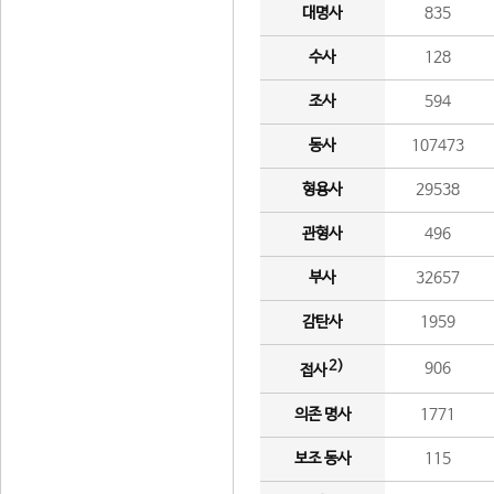
대명사
835
수사
128
조사
594
동사
107473
형용사
29538
관형사
496
부사
32657
감탄사
1959
2)
906
접사
의존 명사
1771
보조 동사
115