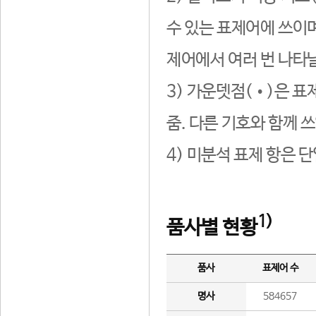
수 있는 표제어에 쓰이며
제어에서 여러 번 나타날
3) 가운뎃점(•)은 표
줌. 다른 기호와 함께 쓰
4) 미분석 표제 항은 
1)
품사별 현황
품사
표제어 수
명사
584657