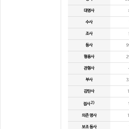
대명사
수사
조사
동사
9
형용사
2
관형사
부사
3
감탄사
2)
접사
의존 명사
보조 동사