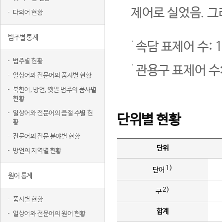
제어로 실었음. 그
다의어 현황
범주별 통계
속담 표제어 수: 1
범주별 현황
관용구 표제어 수:
일상어와 전문어의 품사별 현황
북한어, 방언, 옛말 범주의 품사별
현황
일상어와 전문어의 음절 수별 현
단위별 현황
황
전문어의 전문 분야별 현황
단위
방언의 지역별 현황
1)
단어
원어 통계
2)
구
품사별 현황
합계
일상어와 전문어의 원어 현황