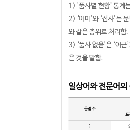
1) '품사별 현황' 통계
2) ‘어미’와 ‘접사’
와 같은 층위로 처리함.
3) ‘품사 없음’은 ‘어
은 것을 말함.
일상어와 전문어의 
음절 수
표
1