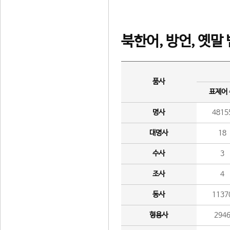
북한어, 방언, 옛말
품사
표제어
명사
4815
대명사
18
수사
3
조사
4
동사
1137
형용사
294