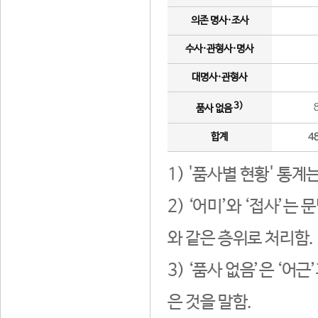
의존 명사·조사
수사·관형사·명사
대명사·관형사
3)
품사 없음
합계
4
1) '품사별 현황' 통계
2) ‘어미’와 ‘접사’
와 같은 층위로 처리함.
3) ‘품사 없음’은 ‘어
은 것을 말함.