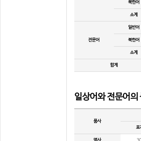
북한어
소계
일반어
전문어
북한어
소계
합계
일상어와 전문어의 
품사
표
명사
3