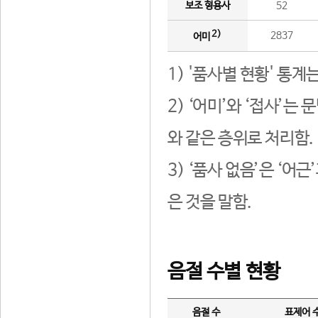
보조 형용사
52
2)
2837
어미
1) '품사별 현황' 통계
2) ‘어미’와 ‘접사’
와 같은 층위로 처리함.
3) ‘품사 없음’은 ‘어
은 것을 말함.
음절 수별 현황
음절 수
표제어 