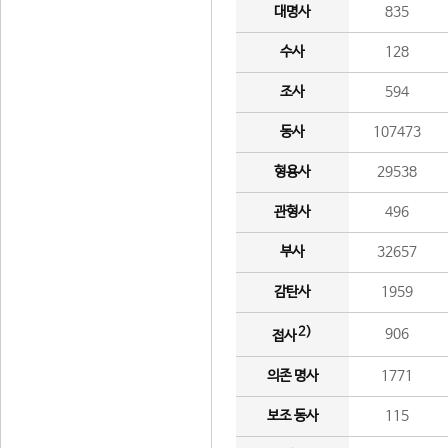
대명사
835
수사
128
조사
594
동사
107473
형용사
29538
관형사
496
부사
32657
감탄사
1959
2)
906
접사
의존 명사
1771
보조 동사
115