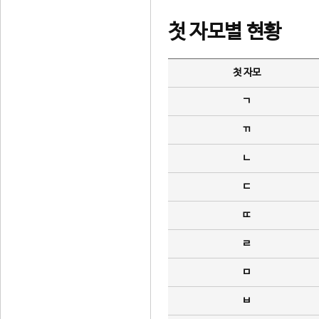
첫 자모별 현황
첫 자모
ㄱ
ㄲ
ㄴ
ㄷ
ㄸ
ㄹ
ㅁ
ㅂ