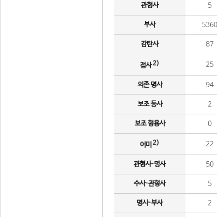
관형사
5
부사
536
감탄사
87
2)
25
접사
의존 명사
94
보조 동사
2
보조 형용사
0
2)
22
어미
관형사·명사
50
수사·관형사
5
명사·부사
2