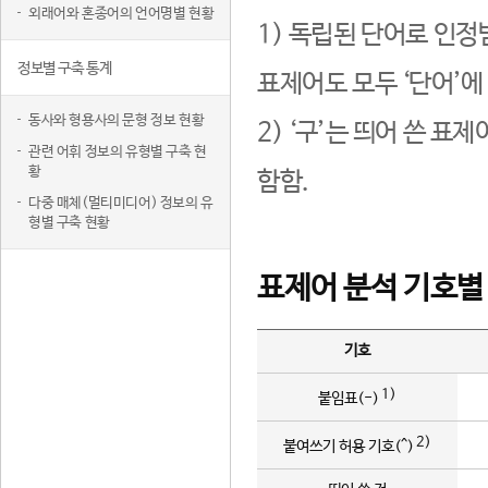
외래어와 혼종어의 언어명별 현황
1) 독립된 단어로 인정
정보별 구축 통계
표제어도 모두 ‘단어’에
동사와 형용사의 문형 정보 현황
2) ‘구’는 띄어 쓴 표
관련 어휘 정보의 유형별 구축 현
황
함함.
다중 매체(멀티미디어) 정보의 유
형별 구축 현황
표제어 분석 기호별
기호
1)
붙임표(-)
2)
붙여쓰기 허용 기호(^)