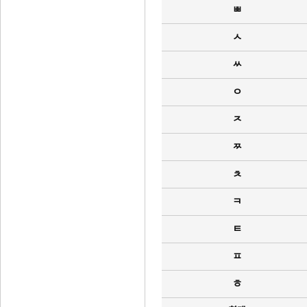
ㅃ
ㅅ
ㅆ
ㅇ
ㅈ
ㅉ
ㅊ
ㅋ
ㅌ
ㅍ
ㅎ