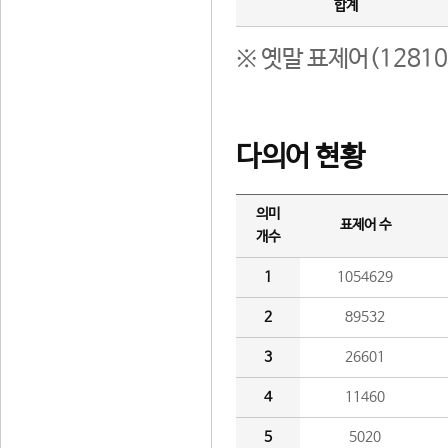
합계
※ 옛말 표제어(1281
다의어 현황
의미
표제어 수
개수
1
1054629
2
89532
3
26601
4
11460
5
5020