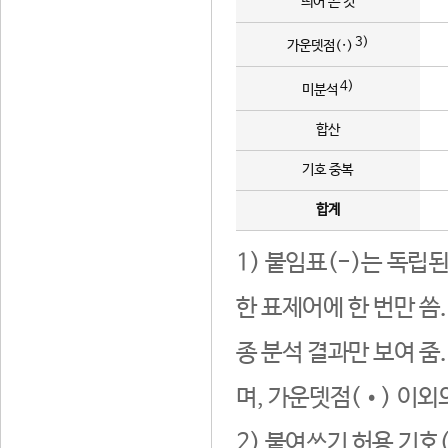
띄어 쓴 것
3)
가운뎃점(·)
4)
미분석
합산
기호 중복
합계
1) 붙임표(-)는 독립
한 표제어에 한 번만 씀
종 분석 결과만 보여 줌
며, 가운뎃점(•) 이외
2) 붙여쓰기 허용 기호