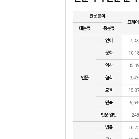
전문 분야
표제어
대분류
중분류
언어
7,32
문학
10,1
역사
35,4
인문
철학
3,43
교육
15,3
민속
6,64
인문 일반
24
법률
16,7