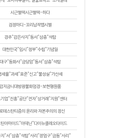
날개-꼬마하루살이, 털줄뾰족코-조개벌레
시근벌떡시근벌떡-하다
검정마디-꼬리납작맵시벌
경주^감은사지^동서^삼층^석탑
대한민국^임시^정부^수립^기념일
대구^동화사^금당암^동서^삼층^석탑
영세율^과세^표준^신고^불성실^가산세
감지금니대방광불화엄경-보현행원품
기업^진흥^공단^전자^상거래^지원^센터
로테스탄티즘의 윤리와 자본주의의 정신
코틴아마이드^아데닌^다이뉴클레오타이드
지^서^삼층^석탑^사리^장엄구^금동^사리^