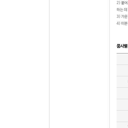
2) 붙
하는 데
3) 가
4) 미
품사별