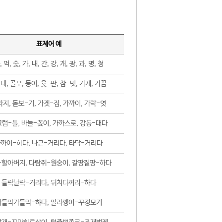
표제어 예
, 먹, 숯, 가, 내, 간, 강, 개, 광, 과, 명, 청
대, 골무, 동이, 윷-판, 참-빗, 가게, 가끔
지, 돋보-기, 가겟-집, 가까이, 가락-엿
럼-틀, 바늘-꽂이, 가까스로, 강동-대다
까이-하다, 나근-거리다, 타닥-거리다
-할아버지, 다람쥐-원숭이, 갈팡질팡-하다
들락날락-거리다, 뒤치다꺼리-하다
가들막가들막-하다, 말라깽이-꾸정모기