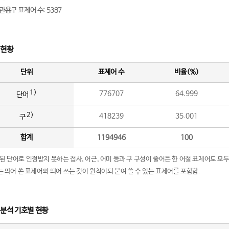
관용구 표제어 수: 5387
 현황
단위
표제어 수
비율(%)
1)
776707
64.999
단어
2)
418239
35.001
구
합계
1194946
100
립된 단어로 인정받지 못하는 접사, 어근, 어미 등과 구 구성이 줄어든 한 어절 표제어도 모두
구’는 띄어 쓴 표제어와 띄어 쓰는 것이 원칙이되 붙여 쓸 수 있는 표제어를 포함함.
 분석 기호별 현황