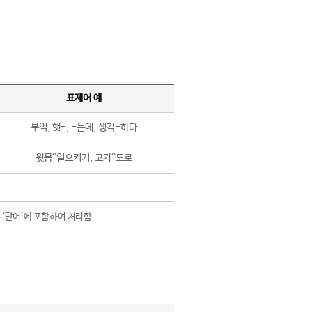
표제어 예
부엌, 햇-, -는데, 생각-하다
윗몸^일으키기, 고가^도로
 ‘단어’에 포함하여 처리함.