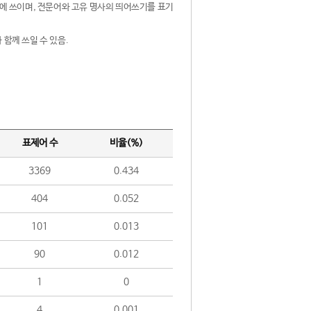
제어에 쓰이며, 전문어와 고유 명사의 띄어쓰기를 표기
 함께 쓰일 수 있음.
표제어 수
비율(%)
3369
0.434
404
0.052
101
0.013
90
0.012
1
0
4
0.001