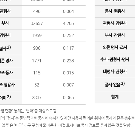
관형사
496
0.064
동사·형용사
부사
32657
4.205
관형사·감탄사
감탄사
1959
0.252
부사·감탄사
의존 명사·조사
2)
906
0.117
접사
수사·관형사·명사
의존 명사
1771
0.228
대명사·관형사
보조 동사
115
0.015
3)
조 형용사
52
0.007
품사 없음
합계
2)
2837
0.365
어미
품사별 현황' 통계는 '단어'를 대상으로 함.
어미’와 ‘접사’는 문법적으로 품사에 속하지 않지만 사용자 편의를 위하여 품사와 같은 층위로
품사 없음’은 ‘어근’과 구 구성이 줄어든 한 어절 표제어로 품사 정보를 주지 않은 것을 말함.