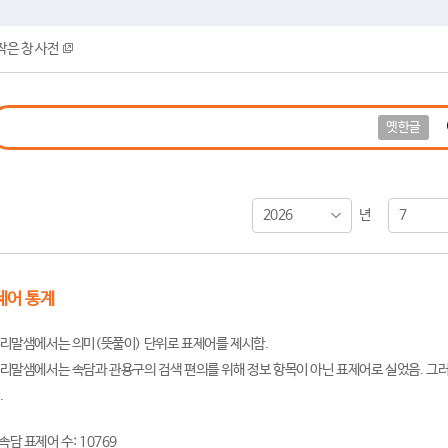
작은 창 사전
옛한글
2026
7
년
제어 통계
리말샘에서는 의미(뜻풀이) 단위로 표제어를 제시함.
리말샘에서는 속담과 관용구의 검색 편의를 위해 정보 항목이 아닌 표제어로 실었음. 그러
.
속담 표제어 수: 10769