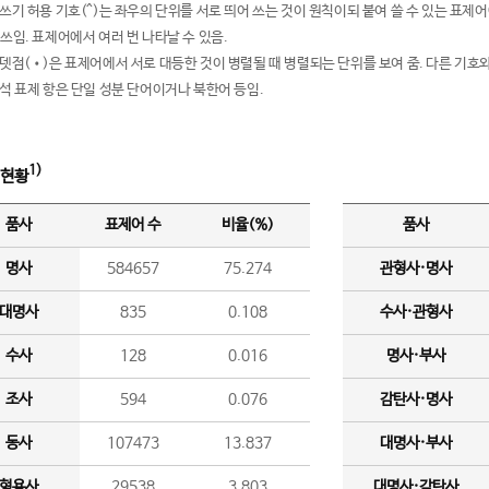
여쓰기 허용 기호(^)는 좌우의 단위를 서로 띄어 쓰는 것이 원칙이되 붙여 쓸 수 있는 표
 쓰임. 표제어에서 여러 번 나타날 수 있음.
운뎃점(•)은 표제어에서 서로 대등한 것이 병렬될 때 병렬되는 단위를 보여 줌. 다른 기호와
분석 표제 항은 단일 성분 단어이거나 북한어 등임.
1)
 현황
품사
표제어 수
비율(%)
품사
명사
584657
75.274
관형사·명사
대명사
835
0.108
수사·관형사
수사
128
0.016
명사·부사
조사
594
0.076
감탄사·명사
동사
107473
13.837
대명사·부사
형용사
29538
3.803
대명사·감탄사