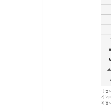
보
1) '
2) ‘
3) ‘