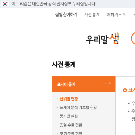
이 누리집은 대한민국 공식 전자정부 누리집입니다.
집필 참여하기
사전 통계
어휘 지도
사전 통계
표제어 통계
표
단위별 현황
우
표제어 분석 기호별 현황
우
품사별 현황
됨
음절 수별 현황
첫 자모별 현황