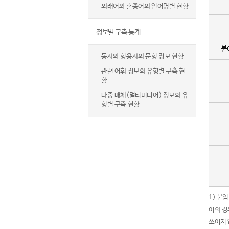
외래어와 혼종어의 언어명별 현황
정보별 구축 통계
붙
동사와 형용사의 문형 정보 현황
관련 어휘 정보의 유형별 구축 현
황
다중 매체(멀티미디어) 정보의 유
형별 구축 현황
1) 붙
어의 경
쓰이지 