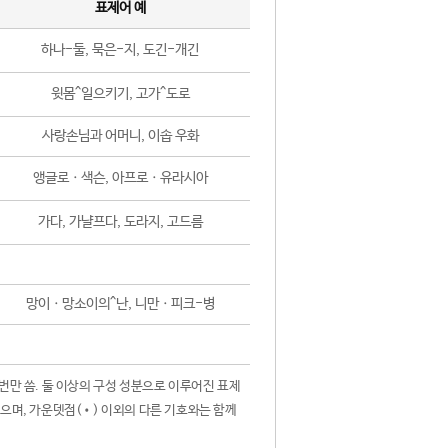
표제어 예
하나-둘, 묵은-지, 도긴-개긴
윗몸^일으키기, 고가^도로
사랑손님과 어머니, 이솝 우화
앵글로ㆍ색슨, 아프로ㆍ유라시아
가다, 가냘프다, 도라지, 고드름
망이ㆍ망소이의^난, 니만ㆍ피크-병
 번만 씀. 둘 이상의 구성 성분으로 이루어진 표제
않으며, 가운뎃점(•) 이외의 다른 기호와는 함께