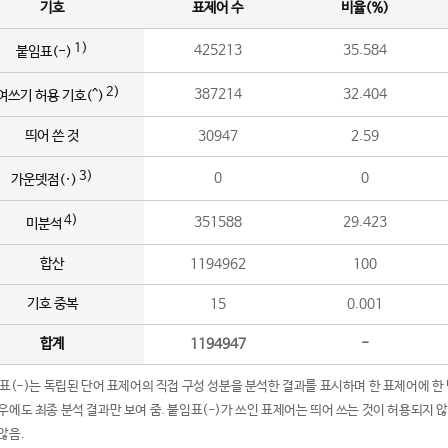
기호
표제어 수
비율(%)
1)
425213
35.584
붙임표(-)
2)
387214
32.404
여쓰기 허용 기호(^)
띄어 쓴 것
30947
2.59
3)
0
0
가운뎃점(·)
4)
351588
29.423
미분석
합산
1194962
100
기호 중복
15
0.001
합계
1194947
-
임표(-)는 독립된 단어 표제어의 직접 구성 성분을 분석한 결과를 표시하며 한 표제어에 한
우에도 최종 분석 결과만 보여 줌. 붙임표(-)가 쓰인 표제어는 띄어 쓰는 것이 허용되지 
않음.