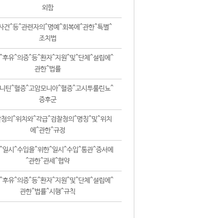
외함
사건^등^관련자의^명예^회복에^관한^특별^
조치법
^후유^의증^등^환자^지원^및^단체^설립에^
관한^법률
니틴^혈증^고암모니아^혈증^고시투룰린뇨^
증후군
청의^위치와^각급^검찰청의^명칭^및^위치
에^관한^규정
^일시^수입을^위한^일시^수입^통관^증서에
^관한^관세^협약
^후유^의증^등^환자^지원^및^단체^설립에^
관한^법률^시행^규칙