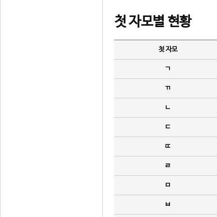
첫 자모별 현황
첫 자모
ㄱ
ㄲ
ㄴ
ㄷ
ㄸ
ㄹ
ㅁ
ㅂ