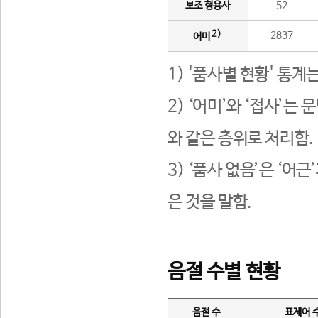
보조 형용사
52
2)
2837
어미
1) '품사별 현황' 통계
2) ‘어미’와 ‘접사’
와 같은 층위로 처리함.
3) ‘품사 없음’은 ‘어
은 것을 말함.
음절 수별 현황
음절 수
표제어 