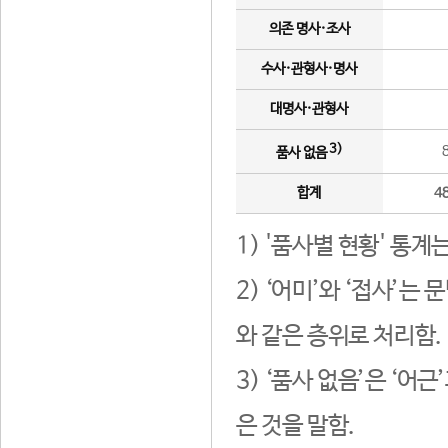
의존 명사·조사
수사·관형사·명사
대명사·관형사
3)
품사 없음
합계
4
1) '품사별 현황' 통계
2) ‘어미’와 ‘접사’
와 같은 층위로 처리함.
3) ‘품사 없음’은 ‘어
은 것을 말함.