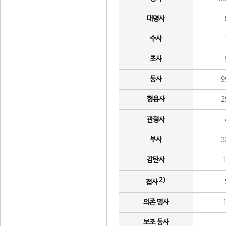
대명사
수사
조사
동사
9
형용사
2
관형사
부사
3
감탄사
2)
접사
의존 명사
보조 동사