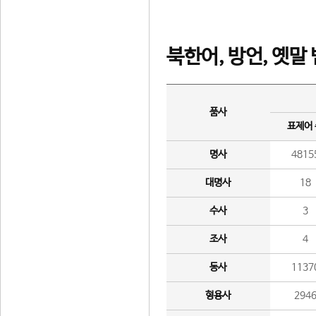
북한어, 방언, 옛말
품사
표제어
명사
4815
대명사
18
수사
3
조사
4
동사
1137
형용사
294