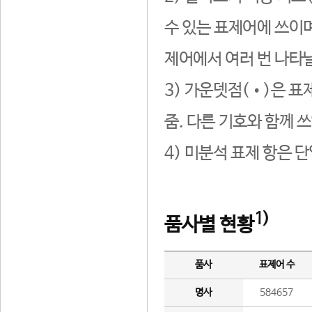
수 있는 표제어에 쓰이며
제어에서 여러 번 나타날
3) 가운뎃점(•)은 표
줌. 다른 기호와 함께 쓰
4) 미분석 표제 항은 
1)
품사별 현황
품사
표제어 수
명사
584657