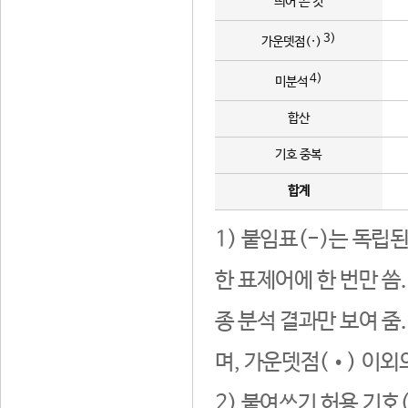
띄어 쓴 것
3)
가운뎃점(·)
4)
미분석
합산
기호 중복
합계
1) 붙임표(-)는 독립
한 표제어에 한 번만 씀
종 분석 결과만 보여 줌
며, 가운뎃점(•) 이외
2) 붙여쓰기 허용 기호